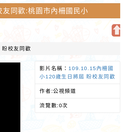
 盼校友同歡:桃園市內柵國民小
開
啟
屆 盼校友同歡
上
方
影片名稱：
109.10.15內柵國
區
小120歲生日將屆 盼校友同歡
塊
作者:公視頻道
流覽數:0次