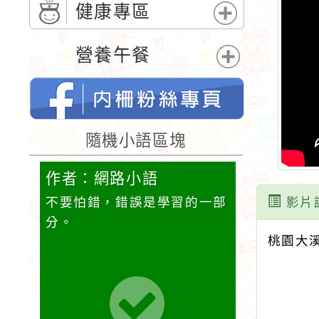
單
開
健康專區
選
展
單
開
營養午餐
選
展
單
開
選
單
桃園市內柵國民小學的FB網頁
隨機小語區塊
作者：網路小語
作者：網
，未來
不要怕錯，錯誤是學習的一部
活著一天，
影片
分。
珍惜。當我
桃園大
的時候，我
腳。