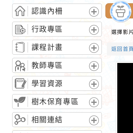
認識內柵
展
開
行政專區
選擇影
選
展
單
開
課程計畫
返回首
選
展
單
開
教師專區
選
展
單
開
學習資源
選
展
單
開
樹木保育專區
選
展
單
開
相關連結
選
展