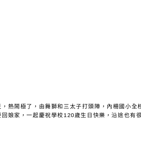
天，熱鬧極了，由舞獅和三太子打頭陣，內柵國小全校
慶回娘家，一起慶祝學校120歲生日快樂，沿途也有