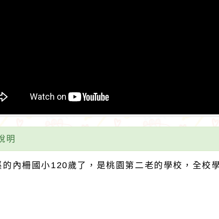
路小語
就是有福氣，就該
說明
哭泣我沒有鞋子穿
溪的內柵國小120歲了，是桃園第二老的學校，全校
發現有人卻沒有