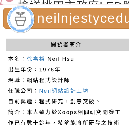
（防空）演習－行動
節慶祝活動」海報電
交通安全宣導標語播
檢送桃園市政府LED
演練」
道安宣導影像素材
字稿及LCD託播影片
檢送行政院新聞傳播處
neilnjestyc
月份公共服務政策溝
檢送本市馬祖新村眷
計者：徐嘉裕 N
訊
區《植地有聲》主題
有關本市辦理115年
開發者簡介
hsu
專注力研習營 「正
檢送桃園市政府LED
本名：
徐嘉裕
Neil Hsu
出生年份：1976年
緒學習與生命教育(
字稿及LCD託播影片
函轉「2026台東博
現職：網站程式設計師
梯次)」
海報電子檔及活動介
檢送桃園市政府家庭
任職公司：
Neil網站設計工坊
「小桃家7月課程資
有關本局115年「暑
目前興趣：程式研究，創意突破。
簡介：本人致力於Xoops相關研究開發工
「HELLO新鮮人」
年─青春專案」LED
為配合政府政策宣導
作已有數十餘年，希望能將所研發之技術