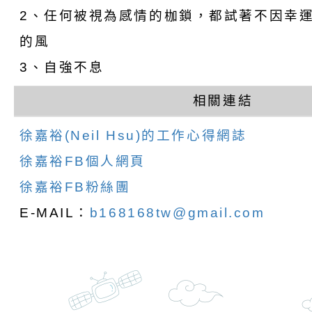
份及道安宣導影像素
設置防災(颱)專區」
信誼基金會於6／27
2、任何被視為感情的枷鎖，都試著不因幸
【打噴嚏、流鼻水、
檢送桃園市政府LED
的風
3、自強不息
0-8歲抗過敏照護指
字稿及LCD託播影片
檢送桃園市政府家庭
相關連結
童過敏免疫專家 林
「小桃家6月課程資
檢送桃園市政府LED
徐嘉裕(Neil Hsu)的工作心得網誌
講】親職講座
約幸福生活-婚前教育
字稿及LCD託播影（
轉知財團法人天主教
徐嘉裕FB個人網頁
坊」、「幸福婚姻系
立蘆葦啟智中心辦理
有關桃園市桃園區西
徐嘉裕FB粉絲團
座」、「2026開心F
而立》蘆葦三十．創
學辦理115年度區域
檢送桃園市政府LED
E-MAIL：
b168168tw@gmail.com
家庭好時光」海報
成果分享會
充實方案：「視」機
字稿及LCD託播影（
有關桃園市桃園區新
覺暫留創意應用與實
學辦理115年度區域
「學生申訴及再申訴