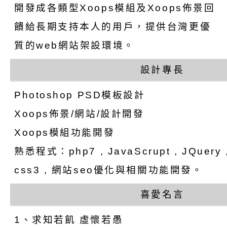
養練習題」、「青少
字稿
者權益暨落實保護青
檢送桃園市政府LED
開發成各類型Xoops模組及Xoops佈景回
書會」、「親密關係
環境
字稿及LCD託播影片
有關桃園市政府家庭
饋給長期支持本人的用戶，提供台灣更優
質的web網站架設環境。
坊」、「祖孫樂淘桃
服務資源資訊
檢送桃園市政府LED
設計專長
徵件活動」海報
字稿及LCD託播影（
函轉有關身心障礙者
Photoshop PSD模板設計
（CRPD）第三次國
檢送行政院新聞傳播處
Xoops佈景/網站/設計開發
約專要文件及附件英
月份公共服務政策溝
轉知教育部國民及學
Xoops模組功能開發
訊
辦理「115年度促進
檢送桃園市政府LED
熟悉程式：php7 , JavaScrupt , JQuery , 
css3 , 網站seo優化與相關功能開發。
緒學習知能研習」
字稿及LCD託播影片
函轉有關本府新聞處檢
喜愛名言
6月交通安全宣導標語
有關「115年各賣場
1、求知若飢 虛懷若愚