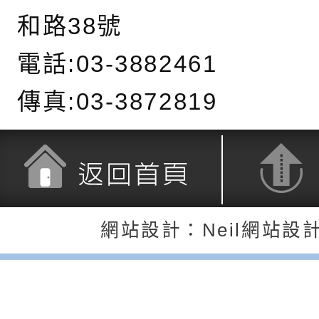
長說明會
辦「桃園市115學年
轉知國立高雄師範大
和路38號
藝術才能國樂班鑑定
「2026全國特殊教
函轉內政部檢送修正之
電話:03-3882461
長說明會
學術研討會」暨徵稿
反詐宣導影片連結一
函轉內政部為強化社
傳真:03-3872819
詐知能及宣導檢察官
檢送本市馬祖新村眷
官制度中協助被害人
區「馬村設計實驗室
信誼基金會於3／14
製作相關宣導短片
味．茶味》特展海報
【父母也需要被照顧
有關本市學生輔導諮
返回首頁
返回頂端
育兒中找回內在安定
下簡稱輔諮中心)辦理
檢送「桃園市特殊教
網站設計：Neil網站設
心怡心理師主講】線
上半年高國中小學學
緒及行為問題支持資
檢送桃園市政府LCD
座
生諮詢服務
114學年度第2學期
（圖）片
檢送桃園市政府LED