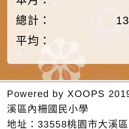
產期高風險孕產婦（
家長協會(以下稱該協
檢送桃園市政府家庭
總計：
1
關懷計畫」說明1份
「115年度『視界同
「小桃家3月課程資
檢送本府新聞處115
庭支持與分享系列講
安全宣導標語播放表
檢送行政院新聞傳播處
平均：
場線上座談會」活動
宣導影像素材
月份公共服務政策溝
檢送桃園市立慈文國
其合輯一覽表1份（
「115學年度體育班
函轉有關司法院辦理
https://reurl.cc/gn
明會」
制度宣導活動
財團法人人本教育文
擬舉辦『教出會思考
桃園市八德區大成國
Powered by
XOOPS
201
孩-2026森林小學巡
辦「桃園市115學年
有關本局製作本市「
溪區內柵國民小學
向AI對親子關係的挑
藝術才能音樂班鑑定
站學生心理關懷平臺
桃園市平鎮區忠貞國
地址：
33558桃園市大溪