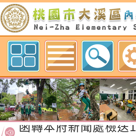
歡迎參觀：neilnjestycedu佈
Neil hsu網站
函轉桃園市政府「20
性(防空)演習執行計
檢送桃園市政府家庭
轉桃園市政府「202
「115年度祖孫樂淘
函轉本府新聞處檢送1