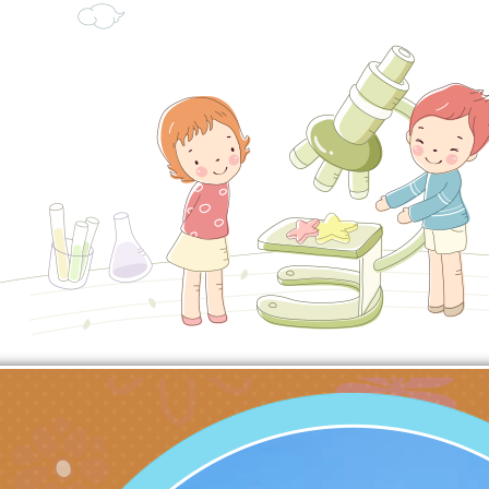
充實方案：「怪創劇
關事項
檢送行政院新聞傳播處
角色驅動的聲音與故
月份公共服務政策溝
台北松山文創園區5
訊
「櫻桃小丸子原作40
檢送桃園市政府LED
展」
字稿及LCD託播影（
轉知國立臺灣師範大
「115學年度身心障
檢送桃園市政府LED
知能研習」
字稿
函轉國立臺灣師範大
「115學年度身心障
有關桃園市八德區大
知能研習」
學辦理「音樂班第27
檢送桃園市政府家庭
樂會-憶起玩樂」
「小桃家5月課程資
檢送「小桃家幸福+ Po