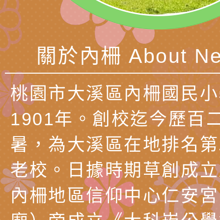
北、中、南共3場次
少意見交流大會」簡
月至8月舉辦「空間
檢送行政院新聞傳播處
訓練
多元文化遊戲室之規
月份公共服務政策溝
桃園市龜山區大坑國
關於內柵 About Ne
造」、「阿德勒心理
訊
理114學年度整合性
台灣遊戲治療學會115
學諮商輔導的應用」
育講座「爸媽不暴走
日舉辦「空間的療癒
檢送衛生福利部「政
桃園市大溪區內柵國民小
不只是遊戲 - 兒童
成長」
文化遊戲室之規畫與
材應注意之可及性格
有關本市桃園區中埔
1901年。創校迄今歷百
門工作坊 （中部場）
「桃園市115年度兒
有關國立羅東高級中
暑，為大溪區在地排名第
情緒管理訓練-獨輪
「生命教育議題深化
檢送LED跑馬燈文字
老校。日據時期草創成立
施計畫」
議題論壇與生命塔羅)
託播影片
有關教育部特殊教育
內柵地區信仰中心仁安宮
團學前及國中小身障
有關國立臺中教育大