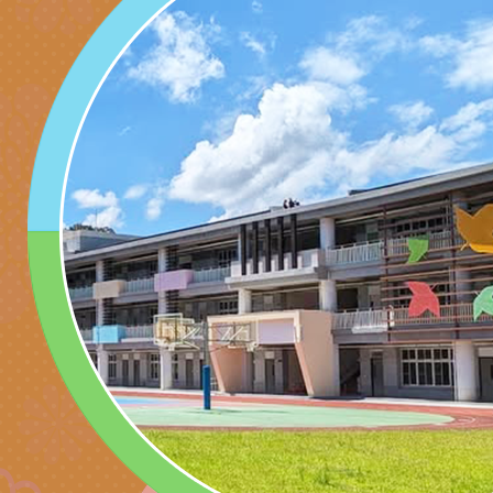
子的人際必修課」、
實體座談會」海報
函轉臺北市勞動力重
代的親職教養」海報
委託辦理「2026臺
檢送桃園市政府LED
摩據點視覺設計競賽
字稿
函轉教育部訂於115年
章
(星期六)下午2時至5
檢送本市115學年度
立臺灣科學教育館（
術才能音樂班鑑定二
函轉本府新聞處115
林區士商路189號）
章
安全宣導
檢送本府新聞處115
理「115年度515國
安全宣導
有關衛生福利部辦理「
導及系列座談活動」
逆境少年家庭支持服
轉知社團法人中華民
員專業輔導及效能精
礙聯盟辦理「2026
台灣遊戲治療學會將於