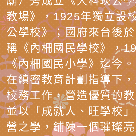
廟）旁成立《大科崁公學
理「普特協作—課程
「115年適應運動經
轉知教育部國教署生
教場》，1925年獨立設
知能工作坊」
題交流工作坊」活動
業發展中心（國立羅
檢送桃園市政府LED
公學校》；國府來台後於1
學）辦理「115年度
字稿及LCD託播圖片
檢送桃園市政府LED
稱《內柵國民學校》，19
題融入教學－國民中
字稿及LCD託播影（
國家發展委員會檔案
《內柵國民小學》迄今。
（教材）推薦實施計
理本(115)年「春遊
檢送桃園市政府家庭
在縝密教育計劃指導下，
動
「小桃家4月課程資
西門國小114學年度
校務工作，營造優質的教
姻怎麼翻譯－青少年
親職教育講座「如何
有關財團法人中華國
並以「成就人、旺學校」
工作坊」、「愛『原
情緒力？—用SEL玩
礙者生命教育推廣協
檢送行政院新聞傳播處
親子共學同樂會」、
子溝通之秘訣」
「環保愛台灣」第五
月份公共服務政策溝
有關桃園市政府家庭
營之學，鋪陳一個璀璨亮