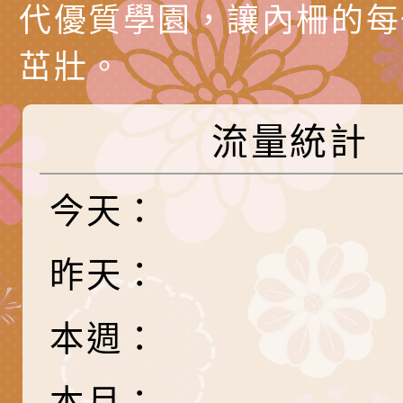
代愛在陪伴」、「親
礙者中小學生環保繪
訊
辦理115年原住民家
桃園市大溪區田心國
代優質學園，讓內柵的每
時光」海報
『原原』不絕－親子
理「桃園市115年度
轉知中華民國全國家
茁壯。
會」
職員及家長特教知能
會（以下簡稱全家協
轉知台中市身心障礙
流量統計
115年國民小學學生
協會辦理「臺中市第
檢送國立臺南大學辦理
明會」
之光身心障礙繪畫徵
視覺障礙學生儀表及
「區域職業試探與體
今天：
展」活動
學研習」實施計畫(
心」、「自造教育及
轉知本市辦理「115
昨天：
中心」及「國中小職
者保齡球賽」
檢送桃園市政府LED
習營」等師生，參訪1
字稿及LCD託播影（
轉知衛生福利部社會
本週：
「第56屆全國技能競
檢送該部國民健康署1
有關社團法人中華民
本月：