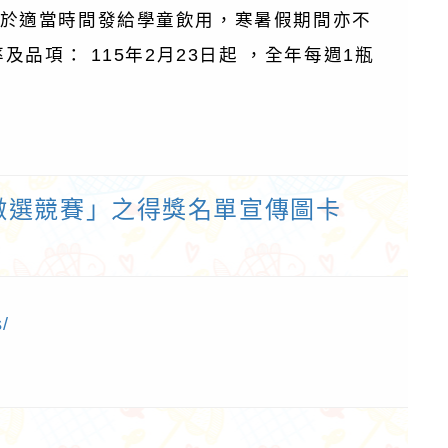
於適當時間發給學童飲用，寒暑假期間亦不
品項： 115年2月23日起 ，全年每週1瓶
徵選競賽」之得獎名單宣傳圖卡
作者：網路小語
作者：網路小語
努力不一定馬上看到成果，但
人生是個圓，有的人
不努力就看不到任何改變。
子也沒有走出命運畫
/
圈，其實，圓上的每
有一條騰飛的切線。