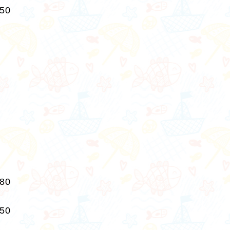
250
280
250