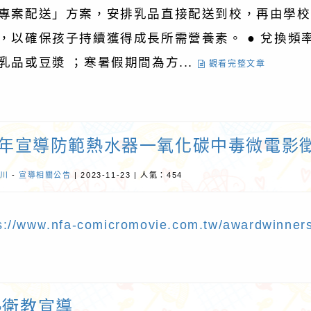
專案配送」方案，安排乳品直接配送到校，再由學校
，以確保孩子持續獲得成長所需營養素。 ● 兌換頻率及
乳品或豆漿 ；寒暑假期間為方...
觀看完整文章
12年宣導防範熱水器一氧化碳中毒微電影
路小語
作者：網路小語
川
-
宣導相關公告
| 2023-11-23 | 人氣：454
鏡子。你對它笑，
你今天學的每一點東西，未來
；你對它哭，它也
都會變成你的超能力！
s://www.nfa-comicromovie.com.tw/awardwinners
熱衛教宣導