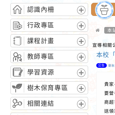
認識內柵
展
開
行政專區
選
本
展
單
開
課程計畫
選
宣導相關
展
單
本校
開
教師專區
選
展
公告
劉秋
單
開
學習資源
選
展
單
貴家
開
樹木保育專區
選
要營
展
單
開
商超
相關連結
選
展
送領