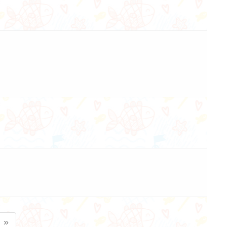
ent)
»