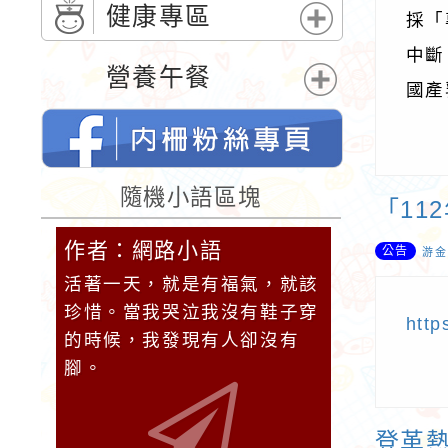
單
開
健康專區
採「
選
展
中斷
單
開
營養午餐
國產
選
展
單
開
選
單
桃園市內柵國民小學的FB網頁
隨機小語區塊
「1
作者：網路小語
作者：網
公告
游金
的一部
活著一天，就是有福氣，就該
生活是一面
珍惜。當我哭泣我沒有鞋子穿
它就對你笑
http
的時候，我發現有人卻沒有
對你哭。
腳。
登革