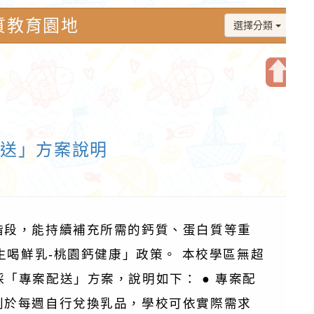
質教育園地
選擇分類
開
啟
上
配送」方案說明
方
區
塊
階段，能持續補充所需的鈣質、蛋白質等重
生喝鮮乳-桃園鈣健康」政策。 本校學區無超
「專案配送」方案，說明如下： ● 專案配
利於每週自行兌換乳品，學校可依實際需求