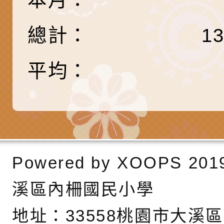
產期高風險孕產婦（
家長協會(以下稱該協
檢送桃園市政府家庭
總計：
1
關懷計畫」說明1份
「115年度『視界同
「小桃家3月課程資
檢送本府新聞處115
庭支持與分享系列講
安全宣導標語播放表
檢送行政院新聞傳播處
平均：
場線上座談會」活動
宣導影像素材
月份公共服務政策溝
檢送桃園市立慈文國
其合輯一覽表1份（
「115學年度體育班
函轉有關司法院辦理
https://reurl.cc/gn
明會」
制度宣導活動
財團法人人本教育文
擬舉辦『教出會思考
桃園市八德區大成國
Powered by
XOOPS
201
孩-2026森林小學巡
辦「桃園市115學年
有關本局製作本市「
溪區內柵國民小學
向AI對親子關係的挑
藝術才能音樂班鑑定
站學生心理關懷平臺
桃園市平鎮區忠貞國
地址：
33558桃園市大溪