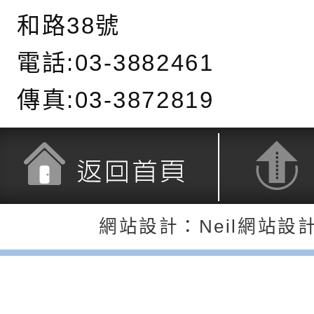
長說明會
辦「桃園市115學年
轉知國立高雄師範大
和路38號
藝術才能國樂班鑑定
「2026全國特殊教
函轉內政部檢送修正之
電話:03-3882461
長說明會
學術研討會」暨徵稿
反詐宣導影片連結一
函轉內政部為強化社
傳真:03-3872819
詐知能及宣導檢察官
檢送本市馬祖新村眷
官制度中協助被害人
區「馬村設計實驗室
信誼基金會於3／14
製作相關宣導短片
味．茶味》特展海報
【父母也需要被照顧
有關本市學生輔導諮
返回首頁
返回頂端
育兒中找回內在安定
下簡稱輔諮中心)辦理
檢送「桃園市特殊教
網站設計：Neil網站設
心怡心理師主講】線
上半年高國中小學學
緒及行為問題支持資
檢送桃園市政府LCD
座
生諮詢服務
114學年度第2學期
（圖）片
檢送桃園市政府LED