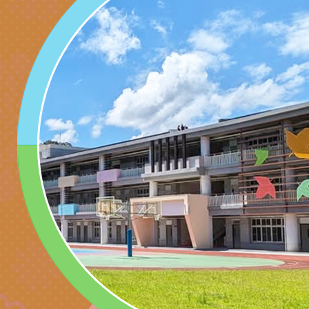
子的人際必修課」、
實體座談會」海報
函轉臺北市勞動力重
代的親職教養」海報
委託辦理「2026臺
檢送桃園市政府LED
摩據點視覺設計競賽
字稿
函轉教育部訂於115年
章
(星期六)下午2時至5
檢送本市115學年度
立臺灣科學教育館（
術才能音樂班鑑定二
函轉本府新聞處115
林區士商路189號）
章
安全宣導
檢送本府新聞處115
理「115年度515國
安全宣導
有關衛生福利部辦理「
導及系列座談活動」
逆境少年家庭支持服
轉知社團法人中華民
員專業輔導及效能精
礙聯盟辦理「2026
台灣遊戲治療學會將於