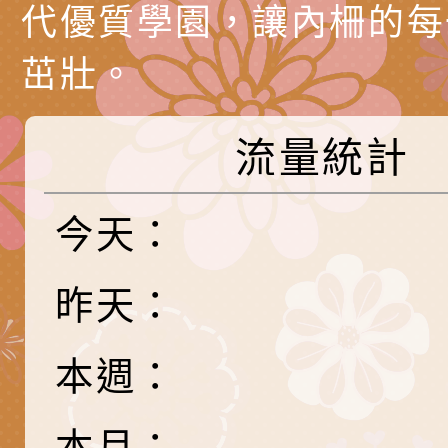
代愛在陪伴」、「親
礙者中小學生環保繪
訊
辦理115年原住民家
桃園市大溪區田心國
代優質學園，讓內柵的每
時光」海報
『原原』不絕－親子
理「桃園市115年度
轉知中華民國全國家
茁壯。
會」
職員及家長特教知能
會（以下簡稱全家協
轉知台中市身心障礙
流量統計
115年國民小學學生
協會辦理「臺中市第
檢送國立臺南大學辦理
明會」
之光身心障礙繪畫徵
視覺障礙學生儀表及
「區域職業試探與體
今天：
展」活動
學研習」實施計畫(
心」、「自造教育及
轉知本市辦理「115
昨天：
中心」及「國中小職
者保齡球賽」
檢送桃園市政府LED
習營」等師生，參訪1
字稿及LCD託播影（
轉知衛生福利部社會
本週：
「第56屆全國技能競
檢送該部國民健康署1
有關社團法人中華民
本月：