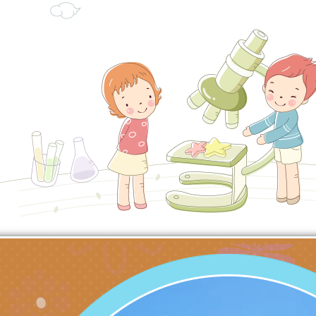
充實方案：「怪創劇
關事項
檢送行政院新聞傳播處
角色驅動的聲音與故
月份公共服務政策溝
台北松山文創園區5
訊
「櫻桃小丸子原作40
檢送桃園市政府LED
展」
字稿及LCD託播影（
轉知國立臺灣師範大
「115學年度身心障
檢送桃園市政府LED
知能研習」
字稿
函轉國立臺灣師範大
「115學年度身心障
有關桃園市八德區大
知能研習」
學辦理「音樂班第27
檢送桃園市政府家庭
樂會-憶起玩樂」
「小桃家5月課程資
檢送「小桃家幸福+ Po