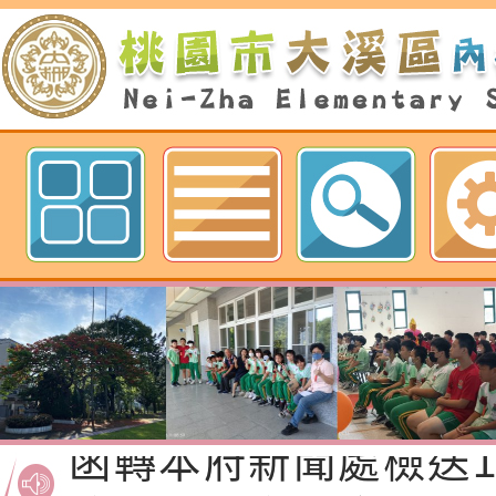
歡迎參觀：neilnjestycedu佈
Neil hsu網站
函轉桃園市政府「20
性(防空)演習執行計
檢送桃園市政府家庭
轉桃園市政府「202
「115年度祖孫樂淘
函轉本府新聞處檢送1