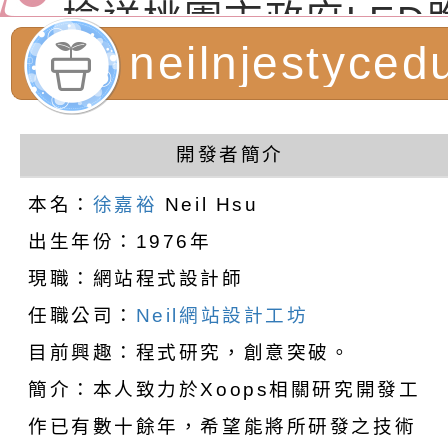
（防空）演習－行動
節慶祝活動」海報電
交通安全宣導標語播
檢送桃園市政府LED
演練」
道安宣導影像素材
字稿及LCD託播影片
檢送行政院新聞傳播處
neilnjestyc
月份公共服務政策溝
檢送本市馬祖新村眷
計者：徐嘉裕 N
訊
區《植地有聲》主題
有關本市辦理115年
開發者簡介
hsu
專注力研習營 「正
檢送桃園市政府LED
本名：
徐嘉裕
Neil Hsu
出生年份：1976年
緒學習與生命教育(
字稿及LCD託播影片
函轉「2026台東博
現職：網站程式設計師
梯次)」
海報電子檔及活動介
檢送桃園市政府家庭
任職公司：
Neil網站設計工坊
「小桃家7月課程資
有關本局115年「暑
目前興趣：程式研究，創意突破。
簡介：本人致力於Xoops相關研究開發工
「HELLO新鮮人」
年─青春專案」LED
為配合政府政策宣導
作已有數十餘年，希望能將所研發之技術