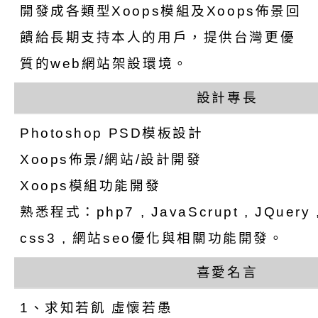
養練習題」、「青少
字稿
者權益暨落實保護青
檢送桃園市政府LED
開發成各類型Xoops模組及Xoops佈景回
書會」、「親密關係
環境
字稿及LCD託播影片
有關桃園市政府家庭
饋給長期支持本人的用戶，提供台灣更優
質的web網站架設環境。
坊」、「祖孫樂淘桃
服務資源資訊
檢送桃園市政府LED
設計專長
徵件活動」海報
字稿及LCD託播影（
函轉有關身心障礙者
Photoshop PSD模板設計
（CRPD）第三次國
檢送行政院新聞傳播處
Xoops佈景/網站/設計開發
約專要文件及附件英
月份公共服務政策溝
轉知教育部國民及學
Xoops模組功能開發
訊
辦理「115年度促進
檢送桃園市政府LED
熟悉程式：php7 , JavaScrupt , JQuery , 
css3 , 網站seo優化與相關功能開發。
緒學習知能研習」
字稿及LCD託播影片
函轉有關本府新聞處檢
喜愛名言
6月交通安全宣導標語
有關「115年各賣場
1、求知若飢 虛懷若愚