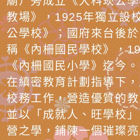
廟）旁成立《大科崁公學
理「普特協作—課程
「115年適應運動經
轉知教育部國教署生
教場》，1925年獨立設
知能工作坊」
題交流工作坊」活動
業發展中心（國立羅
檢送桃園市政府LED
公學校》；國府來台後於1
學）辦理「115年度
字稿及LCD託播圖片
檢送桃園市政府LED
稱《內柵國民學校》，19
題融入教學－國民中
字稿及LCD託播影（
國家發展委員會檔案
《內柵國民小學》迄今。
（教材）推薦實施計
理本(115)年「春遊
檢送桃園市政府家庭
在縝密教育計劃指導下，
動
「小桃家4月課程資
西門國小114學年度
校務工作，營造優質的教
姻怎麼翻譯－青少年
親職教育講座「如何
有關財團法人中華國
工作坊」、「愛『原
情緒力？—用SEL玩
礙者生命教育推廣協
檢送行政院新聞傳播處
並以「成就人、旺學校」
親子共學同樂會」、
子溝通之秘訣」
「環保愛台灣」第五
月份公共服務政策溝
有關桃園市政府家庭
營之學，鋪陳一個璀璨亮