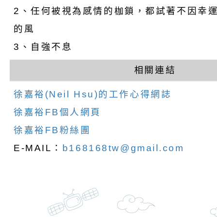
份及道安宣導影像素
設置防災(颱)專區」
信誼基金會於6／27
2、任何被視為感情的枷鎖，都試著不因幸
【打噴嚏、流鼻水、
檢送桃園市政府LED
的風
3、自強不息
0-8歲抗過敏照護指
字稿及LCD託播影片
檢送桃園市政府家庭
相關連結
童過敏免疫專家 林
「小桃家6月課程資
檢送桃園市政府LED
徐嘉裕(Neil Hsu)的工作心得網誌
講】親職講座
約幸福生活-婚前教育
字稿及LCD託播影（
轉知財團法人天主教
徐嘉裕FB個人網頁
坊」、「幸福婚姻系
立蘆葦啟智中心辦理
有關桃園市桃園區西
徐嘉裕FB粉絲團
座」、「2026開心F
而立》蘆葦三十．創
學辦理115年度區域
檢送桃園市政府LED
E-MAIL：
b168168tw@gmail.com
家庭好時光」海報
成果分享會
充實方案：「視」機
字稿及LCD託播影（
有關桃園市桃園區新
覺暫留創意應用與實
學辦理115年度區域
「學生申訴及再申訴