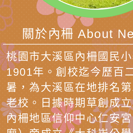
北、中、南共3場次
少意見交流大會」簡
月至8月舉辦「空間
檢送行政院新聞傳播處
訓練
多元文化遊戲室之規
月份公共服務政策溝
桃園市龜山區大坑國
關於內柵 About Ne
造」、「阿德勒心理
訊
理114學年度整合性
台灣遊戲治療學會115
學諮商輔導的應用」
育講座「爸媽不暴走
日舉辦「空間的療癒
檢送衛生福利部「政
桃園市大溪區內柵國民小
不只是遊戲 - 兒童
成長」
文化遊戲室之規畫與
材應注意之可及性格
有關本市桃園區中埔
1901年。創校迄今歷百
門工作坊 （中部場）
「桃園市115年度兒
有關國立羅東高級中
暑，為大溪區在地排名第
情緒管理訓練-獨輪
「生命教育議題深化
檢送LED跑馬燈文字
老校。日據時期草創成立
施計畫」
議題論壇與生命塔羅)
託播影片
有關教育部特殊教育
內柵地區信仰中心仁安宮
團學前及國中小身障
有關國立臺中教育大