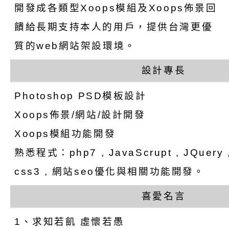
養練習題」、「青少
字稿
者權益暨落實保護青
檢送桃園市政府LED
開發成各類型Xoops模組及Xoops佈景回
書會」、「親密關係
環境
字稿及LCD託播影片
有關桃園市政府家庭
饋給長期支持本人的用戶，提供台灣更優
質的web網站架設環境。
坊」、「祖孫樂淘桃
服務資源資訊
檢送桃園市政府LED
設計專長
徵件活動」海報
字稿及LCD託播影（
函轉有關身心障礙者
Photoshop PSD模板設計
（CRPD）第三次國
檢送行政院新聞傳播處
Xoops佈景/網站/設計開發
約專要文件及附件英
月份公共服務政策溝
轉知教育部國民及學
Xoops模組功能開發
熟悉程式：php7 , JavaScrupt , JQuery , 
訊
辦理「115年度促進
檢送桃園市政府LED
css3 , 網站seo優化與相關功能開發。
緒學習知能研習」
字稿及LCD託播影片
函轉有關本府新聞處檢
喜愛名言
6月交通安全宣導標語
有關「115年各賣場
1、求知若飢 虛懷若愚