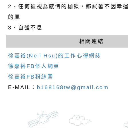
份及道安宣導影像素
設置防災(颱)專區」
信誼基金會於6／27
2、任何被視為感情的枷鎖，都試著不因幸
【打噴嚏、流鼻水、
檢送桃園市政府LED
的風
3、自強不息
0-8歲抗過敏照護指
字稿及LCD託播影片
檢送桃園市政府家庭
相關連結
童過敏免疫專家 林
「小桃家6月課程資
檢送桃園市政府LED
徐嘉裕(Neil Hsu)的工作心得網誌
講】親職講座
約幸福生活-婚前教育
字稿及LCD託播影（
轉知財團法人天主教
徐嘉裕FB個人網頁
坊」、「幸福婚姻系
立蘆葦啟智中心辦理
有關桃園市桃園區西
徐嘉裕FB粉絲團
座」、「2026開心F
而立》蘆葦三十．創
學辦理115年度區域
檢送桃園市政府LED
E-MAIL：
b168168tw@gmail.com
家庭好時光」海報
成果分享會
充實方案：「視」機
字稿及LCD託播影（
有關桃園市桃園區新
覺暫留創意應用與實
學辦理115年度區域
「學生申訴及再申訴