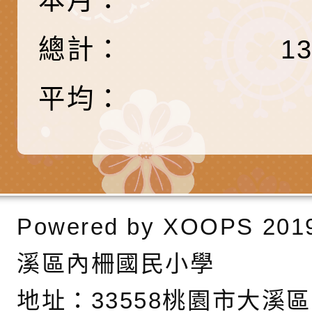
產期高風險孕產婦（
家長協會(以下稱該協
檢送桃園市政府家庭
總計：
1
關懷計畫」說明1份
「115年度『視界同
「小桃家3月課程資
檢送本府新聞處115
庭支持與分享系列講
安全宣導標語播放表
檢送行政院新聞傳播處
平均：
場線上座談會」活動
宣導影像素材
月份公共服務政策溝
檢送桃園市立慈文國
其合輯一覽表1份（
「115學年度體育班
函轉有關司法院辦理
https://reurl.cc/gn
明會」
制度宣導活動
財團法人人本教育文
擬舉辦『教出會思考
桃園市八德區大成國
Powered by
XOOPS
201
孩-2026森林小學巡
辦「桃園市115學年
有關本局製作本市「
溪區內柵國民小學
向AI對親子關係的挑
藝術才能音樂班鑑定
站學生心理關懷平臺
桃園市平鎮區忠貞國
地址：
33558桃園市大溪