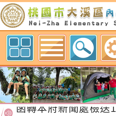
歡迎參觀：neilnjestycedu佈
Neil hsu網站
函轉桃園市政府「20
性(防空)演習執行計
檢送桃園市政府家庭
「115年度祖孫樂淘
函轉本府新聞處檢送1