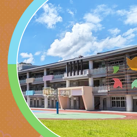
子的人際必修課」、
實體座談會」海報
函轉臺北市勞動力重
代的親職教養」海報
委託辦理「2026臺
檢送桃園市政府LED
摩據點視覺設計競賽
字稿
函轉教育部訂於115年
章
(星期六)下午2時至5
檢送本市115學年度
立臺灣科學教育館（
術才能音樂班鑑定二
函轉本府新聞處115
林區士商路189號）
章
安全宣導
檢送本府新聞處115
理「115年度515國
安全宣導
有關衛生福利部辦理「
導及系列座談活動」
逆境少年家庭支持服
轉知社團法人中華民
員專業輔導及效能精
礙聯盟辦理「2026
台灣遊戲治療學會將於