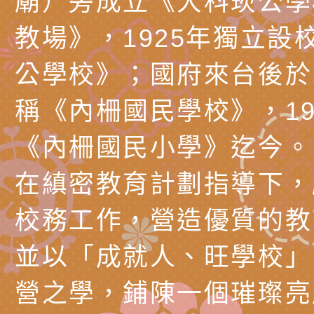
廟）旁成立《大科崁公學
理「普特協作—課程
「115年適應運動經
轉知教育部國教署生
教場》，1925年獨立設
知能工作坊」
題交流工作坊」活動
業發展中心（國立羅
檢送桃園市政府LED
公學校》；國府來台後於1
學）辦理「115年度
字稿及LCD託播圖片
檢送桃園市政府LED
稱《內柵國民學校》，19
題融入教學－國民中
字稿及LCD託播影（
國家發展委員會檔案
《內柵國民小學》迄今。
（教材）推薦實施計
理本(115)年「春遊
檢送桃園市政府家庭
在縝密教育計劃指導下，
動
「小桃家4月課程資
西門國小114學年度
校務工作，營造優質的教
姻怎麼翻譯－青少年
親職教育講座「如何
有關財團法人中華國
並以「成就人、旺學校」
工作坊」、「愛『原
情緒力？—用SEL玩
礙者生命教育推廣協
檢送行政院新聞傳播處
親子共學同樂會」、
子溝通之秘訣」
「環保愛台灣」第五
月份公共服務政策溝
有關桃園市政府家庭
營之學，鋪陳一個璀璨亮