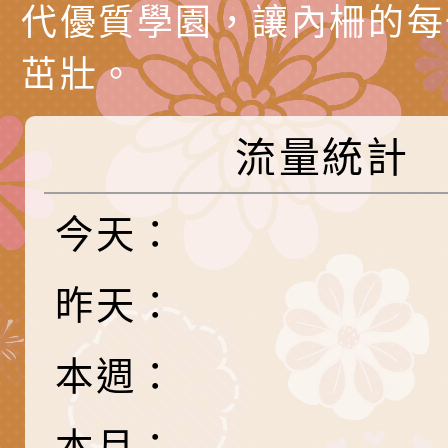
代愛在陪伴」、「親
礙者中小學生環保繪
訊
辦理115年原住民家
桃園市大溪區田心國
代優質學園，讓內柵的每
時光」海報
『原原』不絕－親子
理「桃園市115年度
轉知中華民國全國家
茁壯。
會」
職員及家長特教知能
會（以下簡稱全家協
轉知台中市身心障礙
流量統計
115年國民小學學生
協會辦理「臺中市第
檢送國立臺南大學辦理
明會」
之光身心障礙繪畫徵
視覺障礙學生儀表及
「區域職業試探與體
今天：
展」活動
學研習」實施計畫(
心」、「自造教育及
轉知本市辦理「115
昨天：
中心」及「國中小職
者保齡球賽」
檢送桃園市政府LED
習營」等師生，參訪1
字稿及LCD託播影（
轉知衛生福利部社會
本週：
「第56屆全國技能競
檢送該部國民健康署1
有關社團法人中華民
本月：