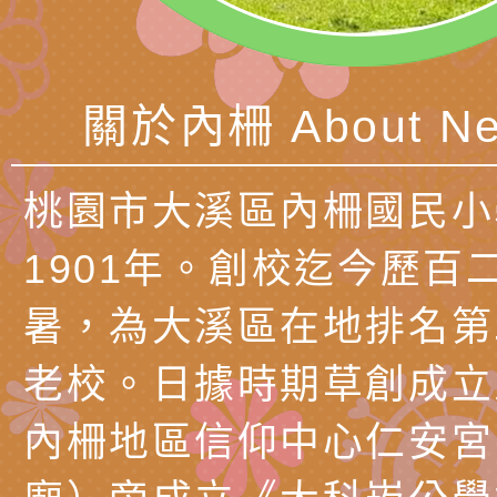
北、中、南共3場次
少意見交流大會」簡
月至8月舉辦「空間
檢送行政院新聞傳播處
訓練
多元文化遊戲室之規
月份公共服務政策溝
桃園市龜山區大坑國
關於內柵 About Ne
造」、「阿德勒心理
訊
理114學年度整合性
台灣遊戲治療學會115
學諮商輔導的應用」
育講座「爸媽不暴走
日舉辦「空間的療癒
檢送衛生福利部「政
桃園市大溪區內柵國民小
不只是遊戲 - 兒童
成長」
文化遊戲室之規畫與
材應注意之可及性格
有關本市桃園區中埔
1901年。創校迄今歷百
門工作坊 （中部場）
「桃園市115年度兒
有關國立羅東高級中
暑，為大溪區在地排名第
情緒管理訓練-獨輪
「生命教育議題深化
檢送LED跑馬燈文字
老校。日據時期草創成立
施計畫」
議題論壇與生命塔羅)
託播影片
有關教育部特殊教育
內柵地區信仰中心仁安宮
團學前及國中小身障
有關國立臺中教育大