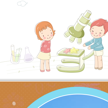
充實方案：「怪創劇
關事項
檢送行政院新聞傳播處
角色驅動的聲音與故
月份公共服務政策溝
台北松山文創園區5
訊
「櫻桃小丸子原作40
檢送桃園市政府LED
展」
字稿及LCD託播影（
轉知國立臺灣師範大
「115學年度身心障
檢送桃園市政府LED
知能研習」
字稿
函轉國立臺灣師範大
「115學年度身心障
有關桃園市八德區大
知能研習」
學辦理「音樂班第27
檢送桃園市政府家庭
樂會-憶起玩樂」
「小桃家5月課程資
檢送「小桃家幸福+ Po