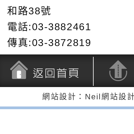
長說明會
辦「桃園市115學年
轉知國立高雄師範大
和路38號
藝術才能國樂班鑑定
「2026全國特殊教
函轉內政部檢送修正之
電話:03-3882461
長說明會
學術研討會」暨徵稿
反詐宣導影片連結一
函轉內政部為強化社
傳真:03-3872819
詐知能及宣導檢察官
檢送本市馬祖新村眷
官制度中協助被害人
區「馬村設計實驗室
信誼基金會於3／14
製作相關宣導短片
味．茶味》特展海報
【父母也需要被照顧
有關本市學生輔導諮
返回首頁
返回頂端
育兒中找回內在安定
下簡稱輔諮中心)辦理
檢送「桃園市特殊教
網站設計：Neil網站設
心怡心理師主講】線
上半年高國中小學學
緒及行為問題支持資
檢送桃園市政府LCD
座
生諮詢服務
114學年度第2學期
（圖）片
檢送桃園市政府LED