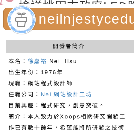
節慶祝活動」海報電
交通安全宣導標語播
檢送桃園市政府LED
道安宣導影像素材
字稿及LCD託播影片
檢送行政院新聞傳播處
neilnjestyc
月份公共服務政策溝
檢送本市馬祖新村眷
計者：徐嘉裕 N
訊
區《植地有聲》主題
有關本市辦理115年
開發者簡介
hsu
專注力研習營 「正
檢送桃園市政府LED
本名：
徐嘉裕
Neil Hsu
出生年份：1976年
緒學習與生命教育(
字稿及LCD託播影片
函轉「2026台東博
現職：網站程式設計師
梯次)」
海報電子檔及活動介
檢送桃園市政府家庭
任職公司：
Neil網站設計工坊
「小桃家7月課程資
有關本局115年「暑
目前興趣：程式研究，創意突破。
簡介：本人致力於Xoops相關研究開發工
「HELLO新鮮人」
年─青春專案」LED
為配合政府政策宣導
作已有數十餘年，希望能將所研發之技術