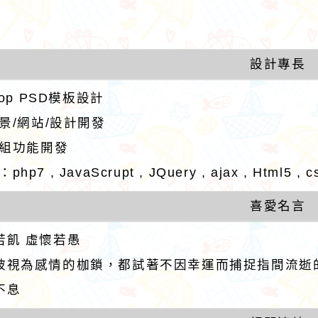
設計專長
hop PSD模板設計
佈景/網站/設計開發
模組功能開發
hp7 , JavaScrupt , JQuery , ajax , Htm
路小語
作者：網路小語
，有的人走了一輩
努力不一定馬上看到成果，但
喜愛名言
出命運畫出的圓
不努力就看不到任何改變。
若飢 虛懷若愚
圓上的每一個點都
的切線。
被視為感情的枷鎖，都試著不因幸運而捕捉指間流逝
不息