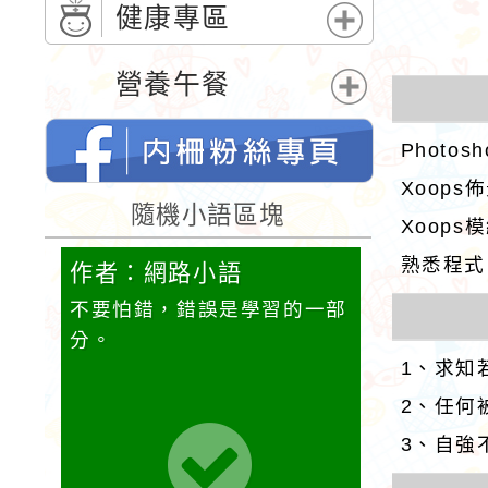
單
開
健康專區
選
展
單
開
營養午餐
選
展
單
開
Photos
選
Xoops
單
neilnjestycedu佈景設計者：徐嘉裕
隨機小語區塊
Neil hsu的FB網頁
Xoops
熟悉程式：p
作者：網路小語
作者：網
，就該
不要怕錯，錯誤是學習的一部
人生是個圓
鞋子穿
分。
子也沒有走
1、求知
沒有
圈，其實，
有一條騰飛
2、任何
3、自強