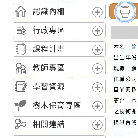
認識內柵
展
開
行政專區
選
展
單
開
本名：
徐
課程計畫
選
展
出生年份
單
開
教師專區
現職：網
選
展
任職公司
單
開
學習資源
目前興趣
選
展
單
簡介：本
開
樹木保育專區
選
之技術開
展
單
開
提供台灣
相關連結
選
展