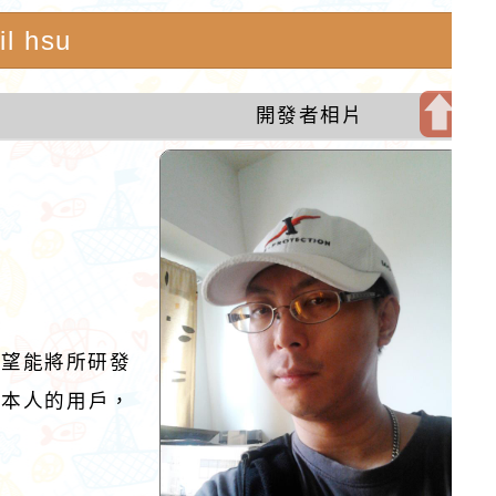
l hsu
開發者相片
開
啟
上
方
區
塊
希望能將所研發
持本人的用戶，