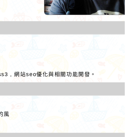
l5 , css3 , 網站seo優化與相關功能開發。
作者：網路小語
作者：網路小語
你今天學的每一點東西，未來
生活是一面鏡子。你
都會變成你的超能力！
它就對你笑；你對它
對你哭。
的風