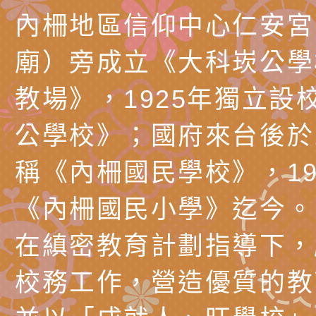
理「普特協作—課程
「115年適應運動經
轉知教育部國教署生
內柵地區信仰中心仁安宮
知能工作坊」
題交流工作坊」活動
業發展中心（國立羅
檢送桃園市政府LED
廟）旁成立《大科崁公學
學）辦理「115年度
字稿及LCD託播圖片
檢送桃園市政府LED
教場》，1925年獨立設
題融入教學－國民中
字稿及LCD託播影（
國家發展委員會檔案
公學校》；國府來台後於1
（教材）推薦實施計
理本(115)年「春遊
檢送桃園市政府家庭
稱《內柵國民學校》，19
動
「小桃家4月課程資
西門國小114學年度
《內柵國民小學》迄今。
姻怎麼翻譯－青少年
親職教育講座「如何
有關財團法人中華國
在縝密教育計劃指導下，
工作坊」、「愛『原
情緒力？—用SEL玩
礙者生命教育推廣協
檢送行政院新聞傳播處
校務工作，營造優質的教
親子共學同樂會」、
子溝通之秘訣」
「環保愛台灣」第五
月份公共服務政策溝
有關桃園市政府家庭