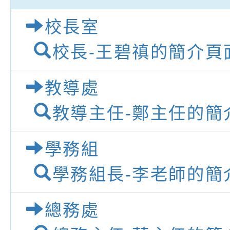
養練習題」、「青少
字稿
者權益暨落實保護青
檢送桃園市政府LED
校長室
書會」、「親密關係
環境
字稿及LCD託播影片
有關桃園市政府家庭
校長-王碧禛的簡介頁
坊」、「祖孫樂淘桃
服務資源資訊
檢送桃園市政府LED
徵件活動」海報
字稿及LCD託播影（
函轉有關身心障礙者
教導處
（CRPD）第三次國
檢送行政院新聞傳播處
教導主任-鄭主任的簡
約專要文件及附件英
月份公共服務政策溝
轉知教育部國民及學
學務組
訊
辦理「115年度促進
檢送桃園市政府LED
學務組長-李老師的簡
緒學習知能研習」
字稿及LCD託播影片
函轉有關本府新聞處檢
總務處
6月交通安全宣導標語
有關「115年各賣場