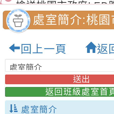
（防空）演習－行動
節慶祝活動」海報電
交通安全宣導標語播
檢送桃園市政府LED
演練」
道安宣導影像素材
字稿及LCD託播影片
檢送行政院新聞傳播處
處室簡介:桃園
月份公共服務政策溝
檢送本市馬祖新村眷
國民小學-優質
訊
區《植地有聲》主題
有關本市辦理115年
回上一頁
返
專注力研習營 「正
檢送桃園市政府LED
地
緒學習與生命教育(
字稿及LCD託播影片
函轉「2026台東博
梯次)」
海報電子檔及活動介
檢送桃園市政府家庭
送出
「小桃家7月課程資
有關本局115年「暑
返回班級處室首
「HELLO新鮮人」
年─青春專案」LED
為配合政府政策宣導
處室簡介