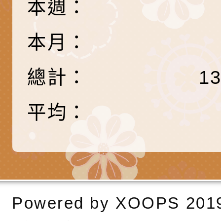
本週：
產期高風險孕產婦（
家長協會(以下稱該協
檢送桃園市政府家庭
關懷計畫」說明1份
「115年度『視界同
「小桃家3月課程資
檢送本府新聞處115
本月：
庭支持與分享系列講
安全宣導標語播放表
檢送行政院新聞傳播處
總計：
1
場線上座談會」活動
宣導影像素材
月份公共服務政策溝
檢送桃園市立慈文國
平均：
其合輯一覽表1份（
「115學年度體育班
函轉有關司法院辦理
https://reurl.cc/gn
明會」
制度宣導活動
財團法人人本教育文
擬舉辦『教出會思考
桃園市八德區大成國
孩-2026森林小學巡
辦「桃園市115學年
有關本局製作本市「
Powered by
XOOPS
201
向AI對親子關係的挑
藝術才能音樂班鑑定
站學生心理關懷平臺
桃園市平鎮區忠貞國