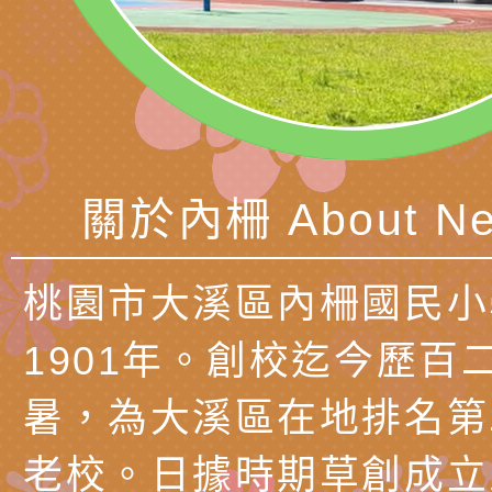
北、中、南共3場次
少意見交流大會」簡
月至8月舉辦「空間
檢送行政院新聞傳播處
訓練
多元文化遊戲室之規
月份公共服務政策溝
桃園市龜山區大坑國
造」、「阿德勒心理
訊
理114學年度整合性
台灣遊戲治療學會115
學諮商輔導的應用」
育講座「爸媽不暴走
日舉辦「空間的療癒
檢送衛生福利部「政
關於內柵 About Ne
不只是遊戲 - 兒童
成長」
文化遊戲室之規畫與
材應注意之可及性格
有關本市桃園區中埔
門工作坊 （中部場）
「桃園市115年度兒
有關國立羅東高級中
桃園市大溪區內柵國民小
情緒管理訓練-獨輪
「生命教育議題深化
檢送LED跑馬燈文字
1901年。創校迄今歷百
施計畫」
議題論壇與生命塔羅)
託播影片
有關教育部特殊教育
暑，為大溪區在地排名第
團學前及國中小身障
有關國立臺中教育大
老校。日據時期草創成立