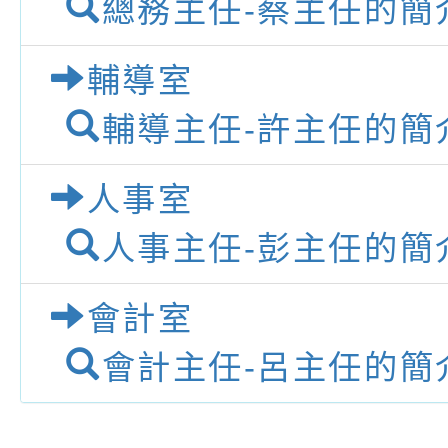
總務主任-蔡主任的簡
份及道安宣導影像素
設置防災(颱)專區」
信誼基金會於6／27
【打噴嚏、流鼻水、
檢送桃園市政府LED
輔導室
0-8歲抗過敏照護指
字稿及LCD託播影片
檢送桃園市政府家庭
輔導主任-許主任的簡
童過敏免疫專家 林
「小桃家6月課程資
檢送桃園市政府LED
人事室
講】親職講座
約幸福生活-婚前教育
字稿及LCD託播影（
轉知財團法人天主教
人事主任-彭主任的簡
坊」、「幸福婚姻系
立蘆葦啟智中心辦理
有關桃園市桃園區西
座」、「2026開心F
而立》蘆葦三十．創
學辦理115年度區域
檢送桃園市政府LED
會計室
家庭好時光」海報
成果分享會
充實方案：「視」機
字稿及LCD託播影（
有關桃園市桃園區新
會計主任-呂主任的簡
覺暫留創意應用與實
學辦理115年度區域
「學生申訴及再申訴