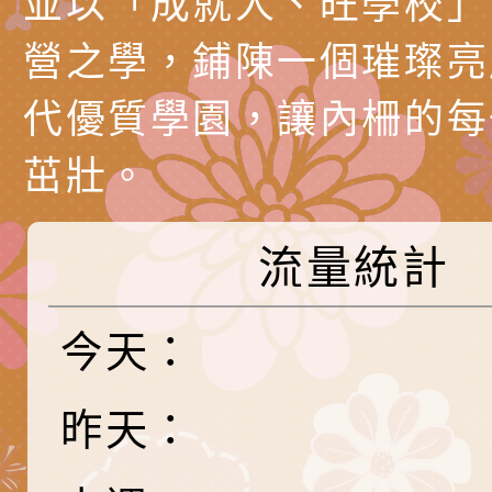
並以「成就人、旺學校」
代愛在陪伴」、「親
礙者中小學生環保繪
訊
辦理115年原住民家
桃園市大溪區田心國
營之學，鋪陳一個璀璨亮
時光」海報
『原原』不絕－親子
理「桃園市115年度
轉知中華民國全國家
代優質學園，讓內柵的每
會」
職員及家長特教知能
會（以下簡稱全家協
轉知台中市身心障礙
茁壯。
115年國民小學學生
協會辦理「臺中市第
檢送國立臺南大學辦理
明會」
之光身心障礙繪畫徵
視覺障礙學生儀表及
「區域職業試探與體
流量統計
展」活動
學研習」實施計畫(
心」、「自造教育及
轉知本市辦理「115
今天：
中心」及「國中小職
者保齡球賽」
檢送桃園市政府LED
習營」等師生，參訪1
字稿及LCD託播影（
轉知衛生福利部社會
昨天：
「第56屆全國技能競
檢送該部國民健康署1
有關社團法人中華民