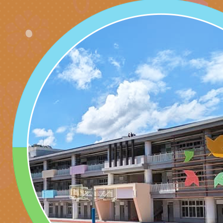
子的人際必修課」、
實體座談會」海報
函轉臺北市勞動力重
代的親職教養」海報
委託辦理「2026臺
檢送桃園市政府LED
摩據點視覺設計競賽
字稿
函轉教育部訂於115年
章
(星期六)下午2時至5
檢送本市115學年度
立臺灣科學教育館（
術才能音樂班鑑定二
函轉本府新聞處115
林區士商路189號）
章
安全宣導
檢送本府新聞處115
理「115年度515國
安全宣導
有關衛生福利部辦理「
導及系列座談活動」
逆境少年家庭支持服
轉知社團法人中華民
員專業輔導及效能精
礙聯盟辦理「2026
台灣遊戲治療學會將於