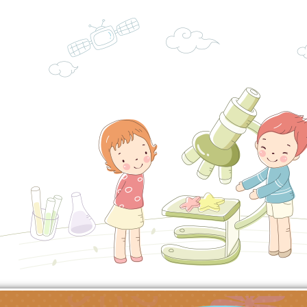
充實方案：「怪創劇
關事項
檢送行政院新聞傳播處
角色驅動的聲音與故
月份公共服務政策溝
台北松山文創園區5
訊
「櫻桃小丸子原作40
檢送桃園市政府LED
展」
字稿及LCD託播影（
轉知國立臺灣師範大
「115學年度身心障
檢送桃園市政府LED
知能研習」
字稿
函轉國立臺灣師範大
「115學年度身心障
有關桃園市八德區大
知能研習」
學辦理「音樂班第27
檢送桃園市政府家庭
樂會-憶起玩樂」
「小桃家5月課程資
檢送「小桃家幸福+ Po