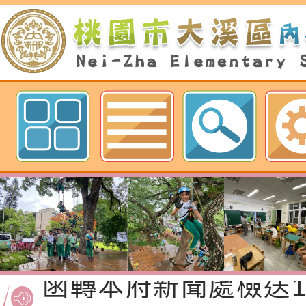
歡迎參觀：桃園市內柵國民小學網
函轉桃園市政府「20
性(防空)演習執行計
檢送桃園市政府家庭
轉桃園市政府「202
「115年度祖孫樂淘
函轉本府新聞處檢送1