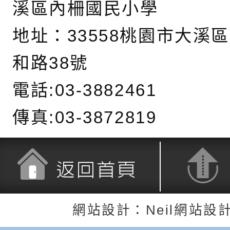
溪區內柵國民小學
長說明會
辦「桃園市115學年
轉知國立高雄師範大
地址：
33558桃園市大溪
藝術才能國樂班鑑定
「2026全國特殊教
函轉內政部檢送修正之
和路38號
長說明會
學術研討會」暨徵稿
反詐宣導影片連結一
函轉內政部為強化社
電話:03-3882461
詐知能及宣導檢察官
檢送本市馬祖新村眷
官制度中協助被害人
區「馬村設計實驗室
信誼基金會於3／14
傳真:03-3872819
製作相關宣導短片
味．茶味》特展海報
【父母也需要被照顧
有關本市學生輔導諮
育兒中找回內在安定
下簡稱輔諮中心)辦理
檢送「桃園市特殊教
心怡心理師主講】線
上半年高國中小學學
緒及行為問題支持資
檢送桃園市政府LCD
返回首頁
返回頂端
網站設計：Neil網站設
座
生諮詢服務
114學年度第2學期
（圖）片
檢送桃園市政府LED