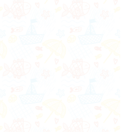
作者：網路小語
作者：網路小語
人生是個圓，有的人走了一輩
活著一天，就是有福
子也沒有走出命運畫出的圓
珍惜。當我哭泣我沒
圈，其實，圓上的每一個點都
的時候，我發現有人
有一條騰飛的切線。
腳。