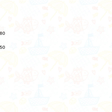
280
250