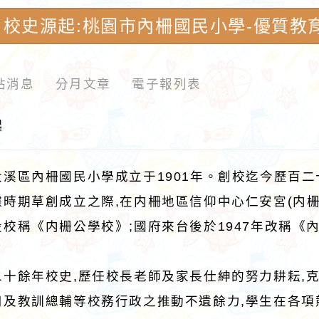
校史源起:桃園市內柵國民小學-優質教
站消息
分月文章
電子報列表
起
大溪區內柵國民小學成立于1901年。創校迄今歷百
時期草創成立之際,在内柵地區信仰中心仁安宮(内栅
校稱《内栅公學校》;國府來台後於1947年改稱《內
二十餘年校史,歷任校長老師及家長仕紳的努力耕耘,克
用及教訓總輔等校務行政之推動不遺餘力,學生在各項