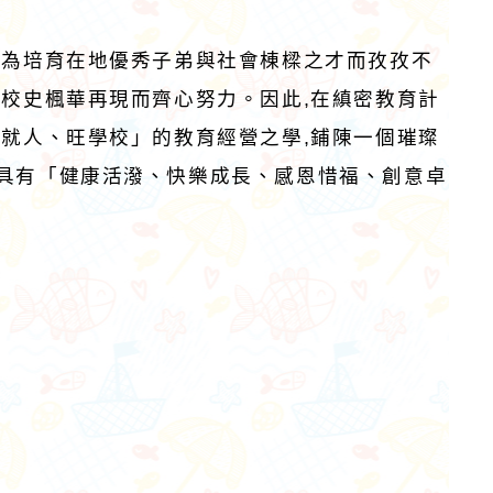
,為培育在地優秀子弟與社會棟樑之才而孜孜不
久校史楓華再現而齊心努力。因此,在縝密教育計
成就人、旺學校」的教育經營之學,鋪陳一個璀璨
育具有「健康活潑、快樂成長、感恩惜福、創意卓