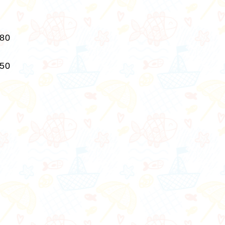
280
250