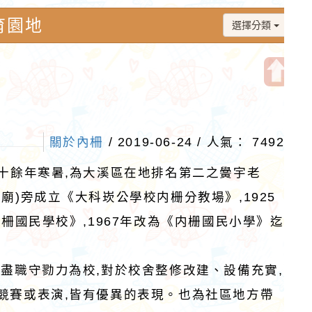
育園地
選擇分類
開
啟
上
關於內柵
/ 2019-06-24 / 人氣： 7492
方
區
二十餘年寒暑,為大溪區在地排名第二之黌宇老
塊
廟)旁成立《大科崁公學校内栅分教場》,1925
柵國民學校》,1967年改為《内栅國民小學》迄
盡職守勠力為校,對於校舍整修改建、設備充實,
競賽或表演,皆有優異的表現。也為社區地方帶