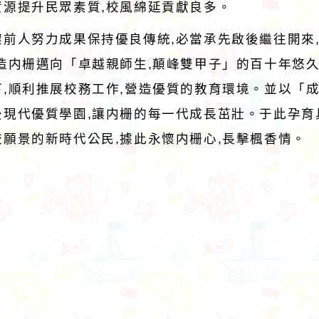
資源提升民眾素質,校風綿延貢獻良多。
懷前人努力成果保持優良傳統,必當承先啟後繼往開來
再造内栅邁向「卓越親師生,顛峰雙甲子」的百十年悠
下,順利推展校務工作,營造優質的教育環境。並以「
後現代優質學園,讓内栅的每一代成長茁壯。于此孕
校願景的新時代公民,據此永懷内栅心,長擊楓香情。