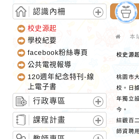
認識內柵
展
校史源起
開
選
本
學校紀要
單
facebook粉絲專頁
校史源
公共電視報導
120週年紀念特刊-線
桃園市
上電子書
校。日據
年獨立設
行政專區
展
今。
開
課程計畫
綜觀百
選
展
師資聘
單
開
教師專區