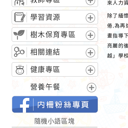
來人力
選
展
單
開
除了緬
學習資源
選
展
倦,為
單
開
樹木保育專區
畫指導
選
展
亮麗的
單
開
相關連結
越」學
選
展
單
開
健康專區
選
展
單
開
營養午餐
選
展
單
開
選
單
桃園市內柵國民小學的FB網頁
隨機小語區塊