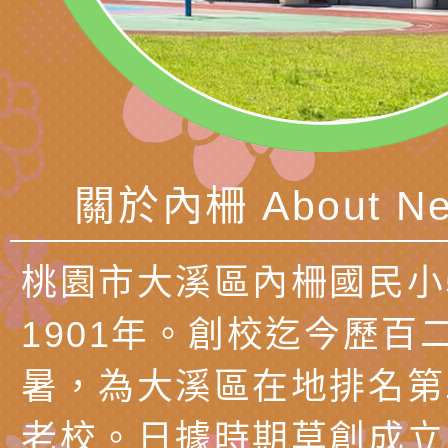
代的親職教養」海報
委託辦理「2026臺
檢送桃園市政府LED
摩據點視覺設計競賽
字稿
函轉教育部訂於115年
章
(星期六)下午2時至5
檢送本市115學年度
立臺灣科學教育館（
術才能音樂班鑑定二
函轉本府新聞處115
關於內柵 About Ne
林區士商路189號）
章
安全宣導
檢送本府新聞處115
理「115年度515國
安全宣導
有關衛生福利部辦理「
桃園市大溪區內柵國民小
導及系列座談活動」
逆境少年家庭支持服
轉知社團法人中華民
1901年。創校迄今歷百
員專業輔導及效能精
礙聯盟辦理「2026
台灣遊戲治療學會將於
暑，為大溪區在地排名第
北、中、南共3場次
少意見交流大會」簡
月至8月舉辦「空間
檢送行政院新聞傳播處
老校。日據時期草創成立