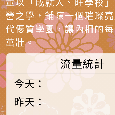
並以「成就人、旺學校」
知能工作坊」
題交流工作坊」活動
業發展中心（國立羅
檢送桃園市政府LED
營之學，鋪陳一個璀璨亮
學）辦理「115年度
字稿及LCD託播圖片
檢送桃園市政府LED
代優質學園，讓內柵的每
題融入教學－國民中
字稿及LCD託播影（
國家發展委員會檔案
茁壯。
（教材）推薦實施計
理本(115)年「春遊
檢送桃園市政府家庭
動
「小桃家4月課程資
西門國小114學年度
流量統計
姻怎麼翻譯－青少年
親職教育講座「如何
有關財團法人中華國
工作坊」、「愛『原
情緒力？—用SEL玩
礙者生命教育推廣協
檢送行政院新聞傳播處
今天：
親子共學同樂會」、
子溝通之秘訣」
「環保愛台灣」第五
月份公共服務政策溝
有關桃園市政府家庭
昨天：
代愛在陪伴」、「親
礙者中小學生環保繪
訊
辦理115年原住民家
桃園市大溪區田心國