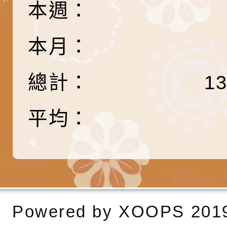
本週：
時光」海報
『原原』不絕－親子
理「桃園市115年度
轉知中華民國全國家
會」
職員及家長特教知能
會（以下簡稱全家協
轉知台中市身心障礙
本月：
115年國民小學學生
協會辦理「臺中市第
檢送國立臺南大學辦理
總計：
1
明會」
之光身心障礙繪畫徵
視覺障礙學生儀表及
「區域職業試探與體
展」活動
學研習」實施計畫(
心」、「自造教育及
轉知本市辦理「115
平均：
中心」及「國中小職
者保齡球賽」
檢送桃園市政府LED
習營」等師生，參訪1
字稿及LCD託播影（
轉知衛生福利部社會
「第56屆全國技能競
檢送該部國民健康署1
有關社團法人中華民
Powered by
產期高風險孕產婦（
家長協會(以下稱該協
檢送桃園市政府家庭
XOOPS
201