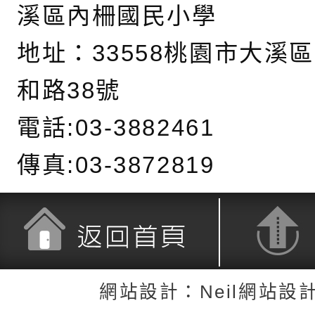
關懷計畫」說明1份
「115年度『視界同
「小桃家3月課程資
檢送本府新聞處115
溪區內柵國民小學
庭支持與分享系列講
安全宣導標語播放表
檢送行政院新聞傳播處
地址：
33558桃園市大溪
場線上座談會」活動
宣導影像素材
月份公共服務政策溝
檢送桃園市立慈文國
和路38號
其合輯一覽表1份（
「115學年度體育班
函轉有關司法院辦理
電話:03-3882461
https://reurl.cc/gn
明會」
制度宣導活動
財團法人人本教育文
傳真:03-3872819
擬舉辦『教出會思考
桃園市八德區大成國
孩-2026森林小學巡
辦「桃園市115學年
有關本局製作本市「
向AI對親子關係的挑
藝術才能音樂班鑑定
站學生心理關懷平臺
桃園市平鎮區忠貞國
返回首頁
返回頂端
長說明會
辦「桃園市115學年
轉知國立高雄師範大
網站設計：Neil網站設