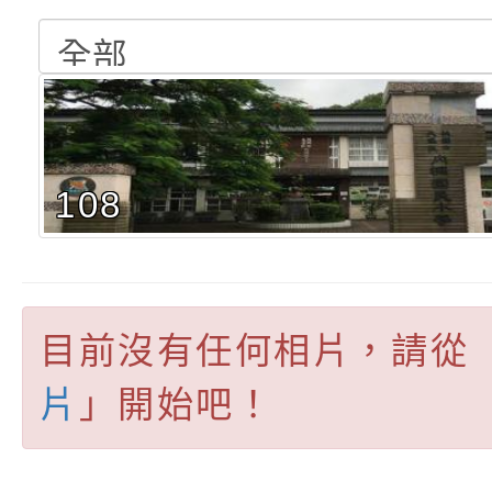
書會」、「親密關係
環境
字稿及LCD託播影片
有關桃園市政府家庭
坊」、「祖孫樂淘桃
服務資源資訊
檢送桃園市政府LED
徵件活動」海報
字稿及LCD託播影（
函轉有關身心障礙者
（CRPD）第三次國
檢送行政院新聞傳播處
108
約專要文件及附件英
月份公共服務政策溝
轉知教育部國民及學
訊
辦理「115年度促進
檢送桃園市政府LED
緒學習知能研習」
字稿及LCD託播影片
函轉有關本府新聞處檢
目前沒有任何相片，請從
6月交通安全宣導標語
有關「115年各賣場
片
」開始吧！
份及道安宣導影像素
設置防災(颱)專區」
信誼基金會於6／27