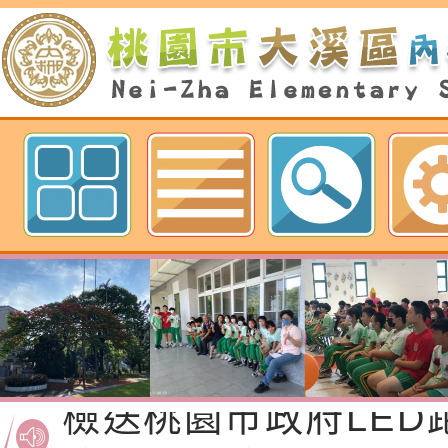
歡迎參觀：桃園市內柵國民小學網
檢送桃園市政府家庭
「115年度祖孫樂淘
函轉本府新聞處檢送1
節慶祝活動」海報電
交通安全宣導標語播
檢送桃園市政府LED