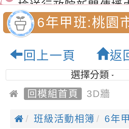
道安宣導影像素材
字稿及LCD託播影片
檢送行政院新聞傳播處
月份公共服務政策溝
檢送本市馬祖新村眷
6年甲班:桃園
訊
區《植地有聲》主題
有關本市辦理115年
民小學-優質教
專注力研習營 「正
檢送桃園市政府LED
回上一頁
返
緒學習與生命教育(
字稿及LCD託播影片
函轉「2026台東博
梯次)」
海報電子檔及活動介
檢送桃園市政府家庭
選擇分類
「小桃家7月課程資
有關本局115年「暑
回模組首頁
3D牆
「HELLO新鮮人」
年─青春專案」LED
為配合政府政策宣導
養練習題」、「青少
字稿
者權益暨落實保護青
檢送桃園市政府LED
班級活動相簿
6年