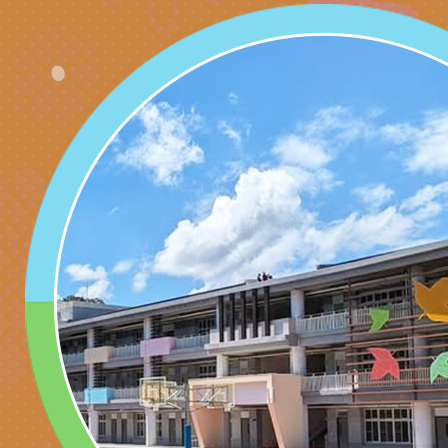
角色驅動的聲音與故
月份公共服務政策溝
台北松山文創園區5
訊
「櫻桃小丸子原作40
檢送桃園市政府LED
展」
字稿及LCD託播影（
轉知國立臺灣師範大
「115學年度身心障
檢送桃園市政府LED
知能研習」
字稿
函轉國立臺灣師範大
「115學年度身心障
有關桃園市八德區大
知能研習」
學辦理「音樂班第27
檢送桃園市政府家庭
樂會-憶起玩樂」
「小桃家5月課程資
檢送「小桃家幸福+ Po
子的人際必修課」、
實體座談會」海報
函轉臺北市勞動力重