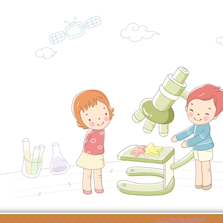
【打噴嚏、流鼻水、
檢送桃園市政府LED
0-8歲抗過敏照護指
字稿及LCD託播影片
檢送桃園市政府家庭
童過敏免疫專家 林
「小桃家6月課程資
檢送桃園市政府LED
講】親職講座
約幸福生活-婚前教育
字稿及LCD託播影（
轉知財團法人天主教
坊」、「幸福婚姻系
立蘆葦啟智中心辦理
有關桃園市桃園區西
座」、「2026開心F
而立》蘆葦三十．創
學辦理115年度區域
檢送桃園市政府LED
家庭好時光」海報
成果分享會
充實方案：「視」機
字稿及LCD託播影（
有關桃園市桃園區新
覺暫留創意應用與實
學辦理115年度區域
「學生申訴及再申訴
充實方案：「怪創劇
關事項
檢送行政院新聞傳播處