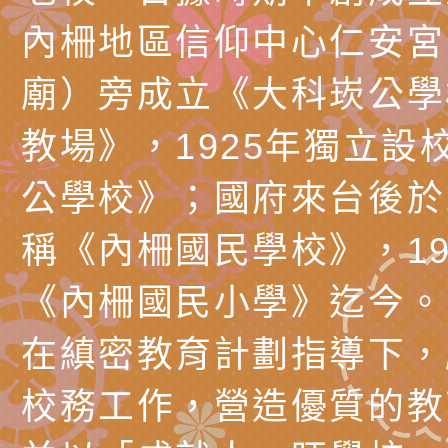
訓練
多元文化遊戲室之規
月份公共服務政策溝
桃園市龜山區大坑國
內柵地區信仰中心仁安宮
造」、「阿德勒心理
訊
理114學年度整合性
台灣遊戲治療學會115
廟）旁成立《大科崁公學
學諮商輔導的應用」
育講座「爸媽不暴走
日舉辦「空間的療癒
檢送衛生福利部「政
教場》，1925年獨立設
不只是遊戲 - 兒童
成長」
文化遊戲室之規畫與
材應注意之可及性格
有關本市桃園區中埔
公學校》；國府來台後於1
門工作坊 （中部場）
「桃園市115年度兒
有關國立羅東高級中
稱《內柵國民學校》，19
情緒管理訓練-獨輪
「生命教育議題深化
檢送LED跑馬燈文字
《內柵國民小學》迄今。
施計畫」
議題論壇與生命塔羅)
託播影片
有關教育部特殊教育
在縝密教育計劃指導下，
團學前及國中小身障
有關國立臺中教育大
校務工作，營造優質的教
理「普特協作—課程
「115年適應運動經
轉知教育部國教署生