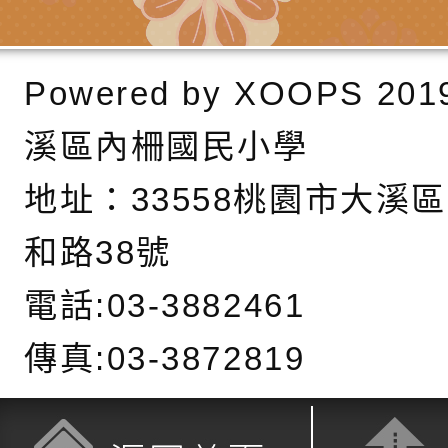
務實施計畫」
字稿及LCD託播影（
轉知有關我國身心障
公約（CRPD）第三
函轉本府新聞處115
Powered by
XOOPS
201
告條約專要文件及附
安全宣導標語播放表
檢送桃園市政府消防
溪區內柵國民小學
告
宣導影像素材
宣導影片」宣導短片
轉知本市特殊教育學
地址：
33558桃園市大溪
載網址：
行為問題支持資源中
函轉農業部酪農產業
和路38號
https://reurl.cc/a
「桃園市114學年度
乳相關宣導推廣圖卡
檢送桃園市政府LED
電話:03-3882461
估人員魏氏五版寒假
字稿及LCD託播影（
為提升兒少性剝削防
傳真:03-3872819
梯次含複訓暨魏氏五
益，本府家庭暴力暨
函轉桃園市政府「20
用分析培訓研習」之
治中心依常見案例製
性(防空)演習執行計
檢送桃園市政府家庭