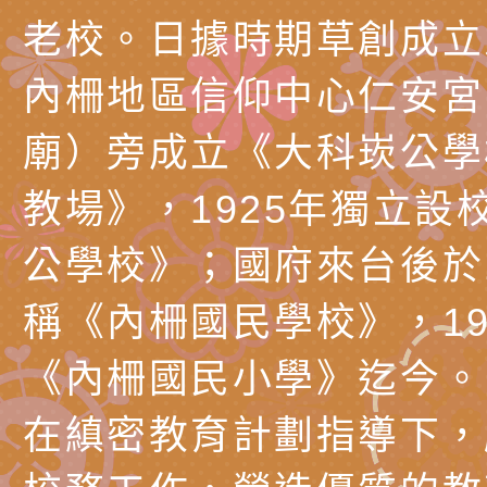
老校。日據時期草創成立
（教材）推薦實施計
理本(115)年「春遊
檢送桃園市政府家庭
內柵地區信仰中心仁安宮
動
「小桃家4月課程資
西門國小114學年度
姻怎麼翻譯－青少年
親職教育講座「如何
有關財團法人中華國
廟）旁成立《大科崁公學
工作坊」、「愛『原
情緒力？—用SEL玩
礙者生命教育推廣協
檢送行政院新聞傳播處
教場》，1925年獨立設
親子共學同樂會」、
子溝通之秘訣」
「環保愛台灣」第五
月份公共服務政策溝
有關桃園市政府家庭
公學校》；國府來台後於1
代愛在陪伴」、「親
礙者中小學生環保繪
訊
辦理115年原住民家
桃園市大溪區田心國
稱《內柵國民學校》，19
時光」海報
『原原』不絕－親子
理「桃園市115年度
轉知中華民國全國家
《內柵國民小學》迄今。
會」
職員及家長特教知能
會（以下簡稱全家協
轉知台中市身心障礙
在縝密教育計劃指導下，
115年國民小學學生
協會辦理「臺中市第
檢送國立臺南大學辦理