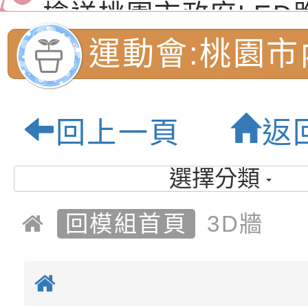
（防空）演習－行動
節慶祝活動」海報電
交通安全宣導標語播
檢送桃園市政府LED
演練」
道安宣導影像素材
字稿及LCD託播影片
檢送行政院新聞傳播處
運動會:桃園市
月份公共服務政策溝
檢送本市馬祖新村眷
民小學-優質教
訊
區《植地有聲》主題
有關本市辦理115年
回上一頁
返
專注力研習營 「正
檢送桃園市政府LED
緒學習與生命教育(
字稿及LCD託播影片
函轉「2026台東博
選擇分類
梯次)」
海報電子檔及活動介
檢送桃園市政府家庭
回模組首頁
3D牆
「小桃家7月課程資
有關本局115年「暑
「HELLO新鮮人」
年─青春專案」LED
為配合政府政策宣導