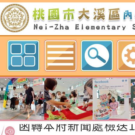
歡迎參觀：桃園市內柵國民小學網
函轉桃園市政府「20
性(防空)演習執行計
檢送桃園市政府家庭
轉桃園市政府「202
「115年度祖孫樂淘
函轉本府新聞處檢送1