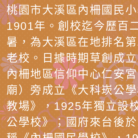
北、中、南共3場次
少意見交流大會」簡
月至8月舉辦「空間
檢送行政院新聞傳播處
桃園市大溪區內柵國民小
訓練
多元文化遊戲室之規
月份公共服務政策溝
桃園市龜山區大坑國
1901年。創校迄今歷百
造」、「阿德勒心理
訊
理114學年度整合性
台灣遊戲治療學會115
暑，為大溪區在地排名第
學諮商輔導的應用」
育講座「爸媽不暴走
日舉辦「空間的療癒
檢送衛生福利部「政
老校。日據時期草創成立
不只是遊戲 - 兒童
成長」
文化遊戲室之規畫與
材應注意之可及性格
有關本市桃園區中埔
內柵地區信仰中心仁安宮
門工作坊 （中部場）
「桃園市115年度兒
有關國立羅東高級中
廟）旁成立《大科崁公學
情緒管理訓練-獨輪
「生命教育議題深化
檢送LED跑馬燈文字
教場》，1925年獨立設
施計畫」
議題論壇與生命塔羅)
託播影片
有關教育部特殊教育
公學校》；國府來台後於1
團學前及國中小身障
有關國立臺中教育大