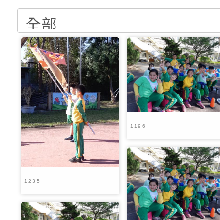
養練習題」、「青少
字稿
者權益暨落實保護青
檢送桃園市政府LED
書會」、「親密關係
環境
字稿及LCD託播影片
有關桃園市政府家庭
坊」、「祖孫樂淘桃
服務資源資訊
檢送桃園市政府LED
徵件活動」海報
字稿及LCD託播影（
函轉有關身心障礙者
（CRPD）第三次國
檢送行政院新聞傳播處
約專要文件及附件英
月份公共服務政策溝
轉知教育部國民及學
1196
訊
辦理「115年度促進
檢送桃園市政府LED
緒學習知能研習」
字稿及LCD託播影片
函轉有關本府新聞處檢
1235
6月交通安全宣導標語
有關「115年各賣場