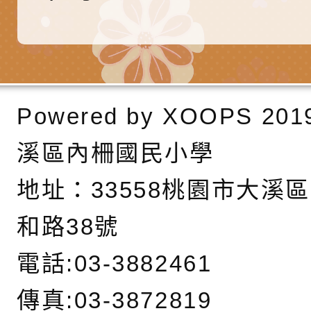
產期高風險孕產婦（
家長協會(以下稱該協
檢送桃園市政府家庭
關懷計畫」說明1份
「115年度『視界同
「小桃家3月課程資
檢送本府新聞處115
庭支持與分享系列講
安全宣導標語播放表
檢送行政院新聞傳播處
Powered by
XOOPS
201
場線上座談會」活動
宣導影像素材
月份公共服務政策溝
檢送桃園市立慈文國
其合輯一覽表1份（
「115學年度體育班
函轉有關司法院辦理
溪區內柵國民小學
https://reurl.cc/gn
明會」
制度宣導活動
財團法人人本教育文
地址：
33558桃園市大溪
擬舉辦『教出會思考
桃園市八德區大成國
和路38號
孩-2026森林小學巡
辦「桃園市115學年
有關本局製作本市「
電話:03-3882461
向AI對親子關係的挑
藝術才能音樂班鑑定
站學生心理關懷平臺
桃園市平鎮區忠貞國
傳真:03-3872819