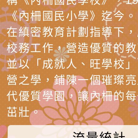
稱《內柵國民學校》，19
理「普特協作—課程
「115年適應運動經
轉知教育部國教署生
《內柵國民小學》迄今。
知能工作坊」
題交流工作坊」活動
業發展中心（國立羅
檢送桃園市政府LED
在縝密教育計劃指導下，
學）辦理「115年度
字稿及LCD託播圖片
檢送桃園市政府LED
校務工作，營造優質的教
題融入教學－國民中
字稿及LCD託播影（
國家發展委員會檔案
並以「成就人、旺學校」
（教材）推薦實施計
理本(115)年「春遊
檢送桃園市政府家庭
營之學，鋪陳一個璀璨亮
動
「小桃家4月課程資
西門國小114學年度
代優質學園，讓內柵的每
姻怎麼翻譯－青少年
親職教育講座「如何
有關財團法人中華國
茁壯。
工作坊」、「愛『原
情緒力？—用SEL玩
礙者生命教育推廣協
檢送行政院新聞傳播處
親子共學同樂會」、
子溝通之秘訣」
「環保愛台灣」第五
月份公共服務政策溝
有關桃園市政府家庭