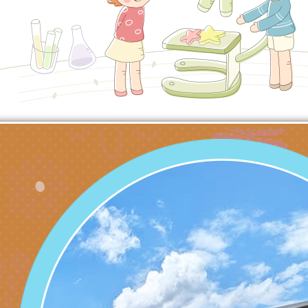
充實方案：「怪創劇
關事項
檢送行政院新聞傳播處
角色驅動的聲音與故
月份公共服務政策溝
台北松山文創園區5
訊
「櫻桃小丸子原作40
檢送桃園市政府LED
展」
字稿及LCD託播影（
轉知國立臺灣師範大
「115學年度身心障
檢送桃園市政府LED
知能研習」
字稿
函轉國立臺灣師範大
「115學年度身心障
有關桃園市八德區大
知能研習」
學辦理「音樂班第27
檢送桃園市政府家庭
樂會-憶起玩樂」
「小桃家5月課程資
檢送「小桃家幸福+ Po