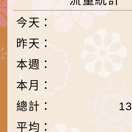
流量統計
代愛在陪伴」、「親
礙者中小學生環保繪
訊
辦理115年原住民家
桃園市大溪區田心國
時光」海報
『原原』不絕－親子
理「桃園市115年度
轉知中華民國全國家
今天：
會」
職員及家長特教知能
會（以下簡稱全家協
轉知台中市身心障礙
昨天：
115年國民小學學生
協會辦理「臺中市第
檢送國立臺南大學辦理
本週：
明會」
之光身心障礙繪畫徵
視覺障礙學生儀表及
「區域職業試探與體
展」活動
學研習」實施計畫(
心」、「自造教育及
轉知本市辦理「115
本月：
中心」及「國中小職
者保齡球賽」
檢送桃園市政府LED
總計：
1
習營」等師生，參訪1
字稿及LCD託播影（
轉知衛生福利部社會
「第56屆全國技能競
檢送該部國民健康署1
有關社團法人中華民
平均：