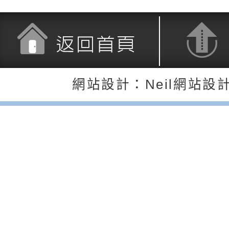
長說明會
辦「桃園市115學年
轉知國立高雄師範大
藝術才能國樂班鑑定
「2026全國特殊教
函轉內政部檢送修正之
長說明會
學術研討會」暨徵稿
反詐宣導影片連結一
函轉內政部為強化社
返回首頁
返回頂端
網站設計：Neil網站設
詐知能及宣導檢察官
檢送本市馬祖新村眷
官制度中協助被害人
區「馬村設計實驗室
信誼基金會於3／14
製作相關宣導短片
味．茶味》特展海報
【父母也需要被照顧
有關本市學生輔導諮
育兒中找回內在安定
下簡稱輔諮中心)辦理
檢送「桃園市特殊教
心怡心理師主講】線
上半年高國中小學學
緒及行為問題支持資
檢送桃園市政府LCD
座
生諮詢服務
114學年度第2學期
（圖）片
檢送桃園市政府LED