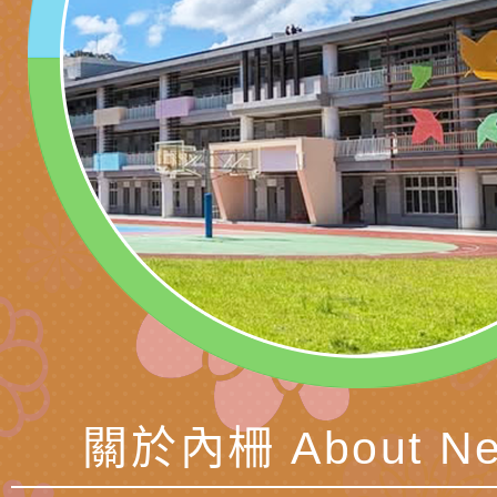
子的人際必修課」、
實體座談會」海報
函轉臺北市勞動力重
代的親職教養」海報
委託辦理「2026臺
檢送桃園市政府LED
摩據點視覺設計競賽
字稿
函轉教育部訂於115年
章
(星期六)下午2時至5
檢送本市115學年度
立臺灣科學教育館（
術才能音樂班鑑定二
函轉本府新聞處115
林區士商路189號）
章
安全宣導
檢送本府新聞處115
理「115年度515國
安全宣導
有關衛生福利部辦理「
導及系列座談活動」
逆境少年家庭支持服
轉知社團法人中華民
關於內柵 About Ne
員專業輔導及效能精
礙聯盟辦理「2026
台灣遊戲治療學會將於