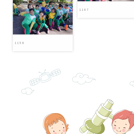
份及道安宣導影像素
設置防災(颱)專區」
信誼基金會於6／27
1167
【打噴嚏、流鼻水、
檢送桃園市政府LED
0-8歲抗過敏照護指
字稿及LCD託播影片
檢送桃園市政府家庭
1158
童過敏免疫專家 林
「小桃家6月課程資
檢送桃園市政府LED
講】親職講座
約幸福生活-婚前教育
字稿及LCD託播影（
轉知財團法人天主教
坊」、「幸福婚姻系
立蘆葦啟智中心辦理
有關桃園市桃園區西
座」、「2026開心F
而立》蘆葦三十．創
學辦理115年度區域
檢送桃園市政府LED
家庭好時光」海報
成果分享會
充實方案：「視」機
字稿及LCD託播影（
有關桃園市桃園區新
覺暫留創意應用與實
學辦理115年度區域
「學生申訴及再申訴