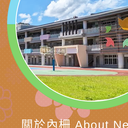
北、中、南共3場次
少意見交流大會」簡
月至8月舉辦「空間
檢送行政院新聞傳播處
訓練
多元文化遊戲室之規
月份公共服務政策溝
桃園市龜山區大坑國
造」、「阿德勒心理
訊
理114學年度整合性
台灣遊戲治療學會115
學諮商輔導的應用」
育講座「爸媽不暴走
日舉辦「空間的療癒
檢送衛生福利部「政
不只是遊戲 - 兒童
成長」
文化遊戲室之規畫與
材應注意之可及性格
有關本市桃園區中埔
門工作坊 （中部場）
「桃園市115年度兒
有關國立羅東高級中
情緒管理訓練-獨輪
「生命教育議題深化
檢送LED跑馬燈文字
施計畫」
議題論壇與生命塔羅)
託播影片
有關教育部特殊教育
團學前及國中小身障
有關國立臺中教育大
關於內柵 About Ne