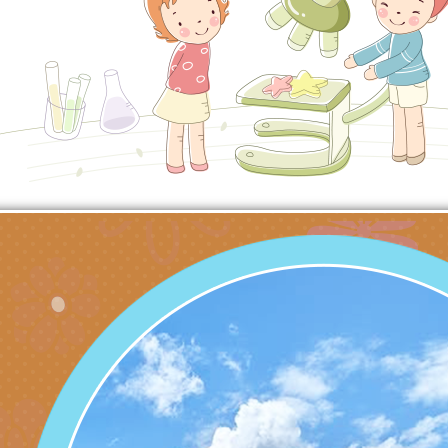
子的人際必修課」、
實體座談會」海報
函轉臺北市勞動力重
代的親職教養」海報
委託辦理「2026臺
檢送桃園市政府LED
摩據點視覺設計競賽
字稿
函轉教育部訂於115年
章
(星期六)下午2時至5
檢送本市115學年度
立臺灣科學教育館（
術才能音樂班鑑定二
函轉本府新聞處115
林區士商路189號）
章
安全宣導
檢送本府新聞處115
理「115年度515國
安全宣導
有關衛生福利部辦理「
導及系列座談活動」
逆境少年家庭支持服
轉知社團法人中華民
員專業輔導及效能精
礙聯盟辦理「2026
台灣遊戲治療學會將於