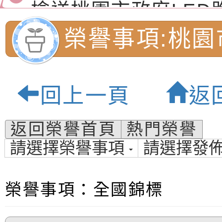
（防空）演習－行動
節慶祝活動」海報電
交通安全宣導標語播
檢送桃園市政府LED
演練」
道安宣導影像素材
字稿及LCD託播影片
檢送行政院新聞傳播處
榮譽事項:桃園
月份公共服務政策溝
檢送本市馬祖新村眷
國民小學-優質
訊
區《植地有聲》主題
有關本市辦理115年
回上一頁
返
專注力研習營 「正
檢送桃園市政府LED
地
緒學習與生命教育(
字稿及LCD託播影片
函轉「2026台東博
返回榮譽首頁
熱門榮譽
請選擇榮譽事項
請選擇發
梯次)」
海報電子檔及活動介
檢送桃園市政府家庭
「小桃家7月課程資
有關本局115年「暑
榮譽事項：全國錦標
「HELLO新鮮人」
年─青春專案」LED
為配合政府政策宣導