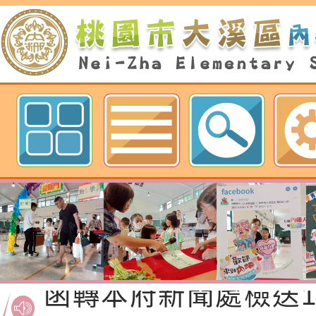
歡迎參觀：桃園市內柵國民小學網
函轉桃園市政府「20
性(防空)演習執行計
檢送桃園市政府家庭
轉桃園市政府「202
「115年度祖孫樂淘
函轉本府新聞處檢送1