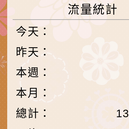
產期高風險孕產婦（
家長協會(以下稱該協
檢送桃園市政府家庭
流量統計
關懷計畫」說明1份
「115年度『視界同
「小桃家3月課程資
檢送本府新聞處115
今天：
庭支持與分享系列講
安全宣導標語播放表
檢送行政院新聞傳播處
場線上座談會」活動
宣導影像素材
月份公共服務政策溝
檢送桃園市立慈文國
昨天：
其合輯一覽表1份（
「115學年度體育班
函轉有關司法院辦理
本週：
https://reurl.cc/gn
明會」
制度宣導活動
財團法人人本教育文
擬舉辦『教出會思考
桃園市八德區大成國
本月：
孩-2026森林小學巡
辦「桃園市115學年
有關本局製作本市「
總計：
1
向AI對親子關係的挑
藝術才能音樂班鑑定
站學生心理關懷平臺
桃園市平鎮區忠貞國