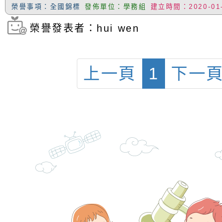
充實方案：「怪創劇
關事項
檢送行政院新聞傳播處
榮譽事項：全國錦標
發佈單位：學務組
建立時間：2020-01
角色驅動的聲音與故
月份公共服務政策溝
台北松山文創園區5
榮譽發表者：hui wen
訊
「櫻桃小丸子原作40
檢送桃園市政府LED
上一頁
1
下一
展」
字稿及LCD託播影（
轉知國立臺灣師範大
「115學年度身心障
檢送桃園市政府LED
知能研習」
字稿
函轉國立臺灣師範大
「115學年度身心障
有關桃園市八德區大
知能研習」
學辦理「音樂班第27
檢送桃園市政府家庭
樂會-憶起玩樂」
「小桃家5月課程資
檢送「小桃家幸福+ Po