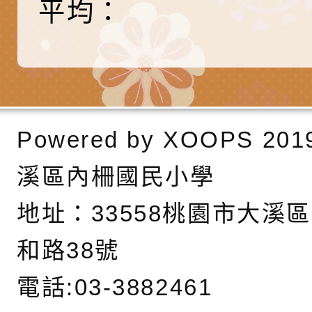
平均：
長說明會
辦「桃園市115學年
轉知國立高雄師範大
藝術才能國樂班鑑定
「2026全國特殊教
函轉內政部檢送修正之
長說明會
學術研討會」暨徵稿
反詐宣導影片連結一
函轉內政部為強化社
詐知能及宣導檢察官
檢送本市馬祖新村眷
Powered by
XOOPS
201
官制度中協助被害人
區「馬村設計實驗室
信誼基金會於3／14
溪區內柵國民小學
製作相關宣導短片
味．茶味》特展海報
【父母也需要被照顧
有關本市學生輔導諮
地址：
33558桃園市大溪
育兒中找回內在安定
下簡稱輔諮中心)辦理
檢送「桃園市特殊教
和路38號
心怡心理師主講】線
上半年高國中小學學
緒及行為問題支持資
檢送桃園市政府LCD
電話:03-3882461
座
生諮詢服務
114學年度第2學期
（圖）片
檢送桃園市政府LED