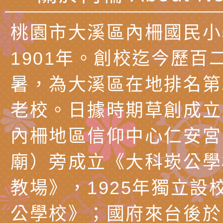
理「普特協作—課程
「115年適應運動經
轉知教育部國教署生
桃園市大溪區內柵國民小
知能工作坊」
題交流工作坊」活動
業發展中心（國立羅
檢送桃園市政府LED
學）辦理「115年度
字稿及LCD託播圖片
檢送桃園市政府LED
1901年。創校迄今歷百
題融入教學－國民中
字稿及LCD託播影（
國家發展委員會檔案
暑，為大溪區在地排名第
（教材）推薦實施計
理本(115)年「春遊
檢送桃園市政府家庭
老校。日據時期草創成立
動
「小桃家4月課程資
西門國小114學年度
內柵地區信仰中心仁安宮
姻怎麼翻譯－青少年
親職教育講座「如何
有關財團法人中華國
廟）旁成立《大科崁公學
工作坊」、「愛『原
情緒力？—用SEL玩
礙者生命教育推廣協
檢送行政院新聞傳播處
教場》，1925年獨立設
親子共學同樂會」、
子溝通之秘訣」
「環保愛台灣」第五
月份公共服務政策溝
有關桃園市政府家庭
公學校》；國府來台後於1