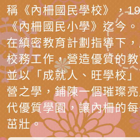
代愛在陪伴」、「親
礙者中小學生環保繪
訊
辦理115年原住民家
桃園市大溪區田心國
稱《內柵國民學校》，19
時光」海報
『原原』不絕－親子
理「桃園市115年度
轉知中華民國全國家
《內柵國民小學》迄今。
會」
職員及家長特教知能
會（以下簡稱全家協
轉知台中市身心障礙
在縝密教育計劃指導下，
115年國民小學學生
協會辦理「臺中市第
檢送國立臺南大學辦理
校務工作，營造優質的教
明會」
之光身心障礙繪畫徵
視覺障礙學生儀表及
「區域職業試探與體
並以「成就人、旺學校」
展」活動
學研習」實施計畫(
心」、「自造教育及
轉知本市辦理「115
營之學，鋪陳一個璀璨亮
中心」及「國中小職
者保齡球賽」
檢送桃園市政府LED
代優質學園，讓內柵的每
習營」等師生，參訪1
字稿及LCD託播影（
轉知衛生福利部社會
茁壯。
「第56屆全國技能競
檢送該部國民健康署1
有關社團法人中華民