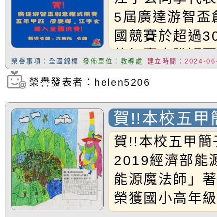
份及道安宣導影像素
設置防災(颱)專區」
信誼基金會於6／27
5屆廣達游智盃
【打噴嚏、流鼻水、
檢送桃園市政府LED
國競賽於超過3
0-8歲抗過敏照護指
字稿及LCD託播影片
檢送桃園市政府家庭
的初賽中脫穎
榮譽事項：全國錦標
發佈單位：教導處
建立時間：2024-06
國決賽!感謝沈
童過敏免疫專家 林
「小桃家6月課程資
檢送桃園市政府LED
榮譽發表者：helen5206
指導。
講】親職講座
約幸福生活-婚前教育
字稿及LCD託播影（
轉知財團法人天主教
賀!!本校五
坊」、「幸福婚姻系
立蘆葦啟智中心辦理
有關桃園市桃園區西
加2019經濟
賀!!本校五甲
座」、「2026開心F
而立》蘆葦三十．創
學辦理115年度區域
檢送桃園市政府LED
「小小能源魔
2019經濟部
色繪畫比賽榮
家庭好時光」海報
成果分享會
充實方案：「視」機
字稿及LCD託播影（
有關桃園市桃園區新
能源魔法師」
年級組佳作
覺暫留創意應用與實
學辦理115年度區域
「學生申訴及再申訴
榮獲國小高年