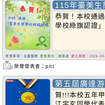
養練習題」、「青少
字稿
者權益暨落實保護青
檢送桃園市政府LED
115年臺美
書會」、「親密關係
環境
字稿及LCD託播影片
有關桃園市政府家庭
旗認證通過學
恭賀！本校通
坊」、「祖孫樂淘桃
服務資源資訊
檢送桃園市政府LED
學校綠旗認證
徵件活動」海報
字稿及LCD託播影（
函轉有關身心障礙者
（CRPD）第三次國
檢送行政院新聞傳播處
榮譽事項：全國錦標
發佈單位：教導處
建立時間：2026-06
約專要文件及附件英
月份公共服務政策溝
轉知教育部國民及學
榮譽發表者：pitt
訊
辦理「115年度促進
檢送桃園市政府LED
緒學習知能研習」
字稿及LCD託播影片
函轉有關本府新聞處檢
第五屆廣達游
程式全國競賽
6月交通安全宣導標語
有關「115年各賣場
賀!!!本校五年
江宇玄同學代