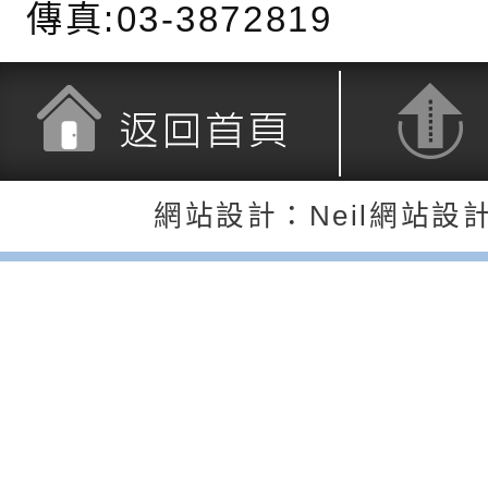
傳真:03-3872819
務實施計畫」
字稿及LCD託播影（
轉知有關我國身心障
公約（CRPD）第三
函轉本府新聞處115
告條約專要文件及附
安全宣導標語播放表
檢送桃園市政府消防
告
宣導影像素材
宣導影片」宣導短片
轉知本市特殊教育學
返回首頁
返回頂端
網站設計：Neil網站設
載網址：
行為問題支持資源中
函轉農業部酪農產業
https://reurl.cc/a
「桃園市114學年度
乳相關宣導推廣圖卡
檢送桃園市政府LED
估人員魏氏五版寒假
字稿及LCD託播影（
為提升兒少性剝削防
梯次含複訓暨魏氏五
益，本府家庭暴力暨
函轉桃園市政府「20
用分析培訓研習」之
治中心依常見案例製
性(防空)演習執行計
檢送桃園市政府家庭