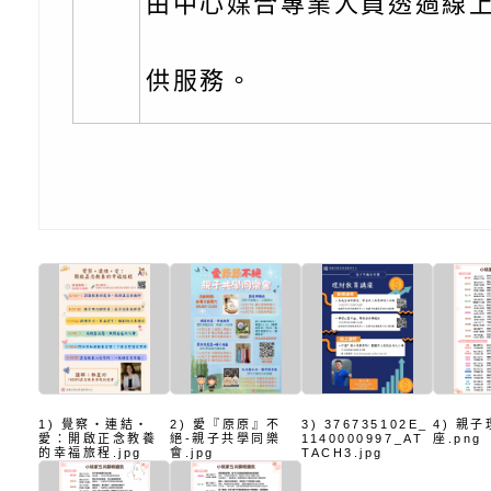
子的人際必修課」、
實體座談會」海報
函轉臺北市勞動力重
由中心媒合專業人員透過線
代的親職教養」海報
委託辦理「2026臺
檢送桃園市政府LED
供服務。
摩據點視覺設計競賽
字稿
函轉教育部訂於115年
章
(星期六)下午2時至5
檢送本市115學年度
立臺灣科學教育館（
術才能音樂班鑑定二
函轉本府新聞處115
林區士商路189號）
章
安全宣導
檢送本府新聞處115
理「115年度515國
安全宣導
有關衛生福利部辦理「
導及系列座談活動」
逆境少年家庭支持服
轉知社團法人中華民
1) 覺察・連結・
2) 愛『原原』不
3) 376735102E_
4) 親
員專業輔導及效能精
礙聯盟辦理「2026
台灣遊戲治療學會將於
愛：開啟正念教養
絕-親子共學同樂
1140000997_AT
座.png
的幸福旅程.jpg
會.jpg
TACH3.jpg