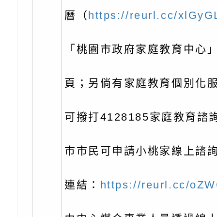
充實方案：「怪創劇
關事項
檢送行政院新聞傳播處
曆（
https://reurl.cc/xlGyG
角色驅動的聲音與故
月份公共服務政策溝
台北松山文創園區5
訊
「櫻桃小丸子原作40
檢送桃園市政府LED
「桃園市政府家庭教育中心」
展」
字稿及LCD託播影（
轉知國立臺灣師範大
頁；另倘有家庭教育個別化
「115學年度身心障
檢送桃園市政府LED
可撥打4128185家庭教育
知能研習」
字稿
函轉國立臺灣師範大
「115學年度身心障
有關桃園市八德區大
市市民可申請小桃家線上諮
知能研習」
學辦理「音樂班第27
檢送桃園市政府家庭
連結：
https://reurl.cc/oZ
樂會-憶起玩樂」
「小桃家5月課程資
檢送「小桃家幸福+ Po