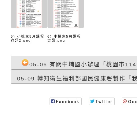
北、中、南共3場次
少意見交流大會」簡
月至8月舉辦「空間
檢送行政院新聞傳播處
訓練
多元文化遊戲室之規
月份公共服務政策溝
桃園市龜山區大坑國
造」、「阿德勒心理
訊
理114學年度整合性
台灣遊戲治療學會115
5) 小桃家5月課程
6) 小桃家5月課程
資訊2.png
資訊.png
學諮商輔導的應用」
育講座「爸媽不暴走
日舉辦「空間的療癒
檢送衛生福利部「政
不只是遊戲 - 兒童
成長」
文化遊戲室之規畫與
材應注意之可及性格
有關本市桃園區中埔
05-06 有關中埔國小辦理「桃園市114
門工作坊 （中部場）
「桃園市115年度兒
有關國立羅東高級中
05-09 轉知衛生福利部國民健康署製作「我
情緒管理訓練-獨輪
「生命教育議題深化
檢送LED跑馬燈文字
Facebook
Twitter
Go
施計畫」
議題論壇與生命塔羅)
託播影片
有關教育部特殊教育
團學前及國中小身障
有關國立臺中教育大