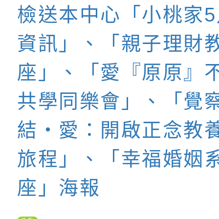
養練習題」、「青少
字稿
者權益暨落實保護青
檢送桃園市政府LED
檢送本中心「小桃家5
書會」、「親密關係
環境
字稿及LCD託播影片
有關桃園市政府家庭
養的幸福旅程
資訊」、「親子理財
坊」、「祖孫樂淘桃
服務資源資訊
檢送桃園市政府LED
福婚姻系列講
座」、「愛『原原』不
徵件活動」海報
字稿及LCD託播影（
函轉有關身心障礙者
（CRPD）第三次國
檢送行政院新聞傳播處
共學同樂會」、「覺
報:桃園市內柵
約專要文件及附件英
月份公共服務政策溝
轉知教育部國民及學
結・愛：開啟正念教
學-優質教育園
訊
辦理「115年度促進
檢送桃園市政府LED
旅程」、「幸福婚姻
緒學習知能研習」
字稿及LCD託播影片
函轉有關本府新聞處檢
座」海報
6月交通安全宣導標語
有關「115年各賣場