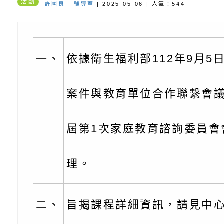
份及道安宣導影像素
設置防災(颱)專區」
信誼基金會於6／27
活動
許國良
-
輔導室
| 2025-05-06 | 人氣：544
【打噴嚏、流鼻水、
檢送桃園市政府LED
0-8歲抗過敏照護指
字稿及LCD託播影片
檢送桃園市政府家庭
一、
依據衛生福利部112年9月5
童過敏免疫專家 林
「小桃家6月課程資
檢送桃園市政府LED
案件與教育單位合作聯繫會議
講】親職講座
約幸福生活-婚前教育
字稿及LCD託播影（
轉知財團法人天主教
坊」、「幸福婚姻系
立蘆葦啟智中心辦理
有關桃園市桃園區西
屆第1次家庭教育諮詢委員會
座」、「2026開心F
而立》蘆葦三十．創
學辦理115年度區域
檢送桃園市政府LED
理。
家庭好時光」海報
成果分享會
充實方案：「視」機
字稿及LCD託播影（
有關桃園市桃園區新
覺暫留創意應用與實
學辦理115年度區域
「學生申訴及再申訴
二、
旨揭課程詳細資訊，請見中