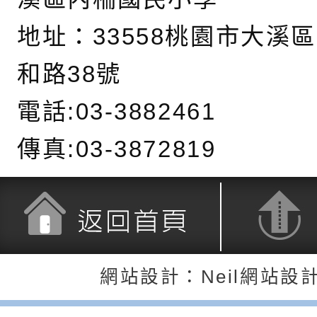
「HELLO新鮮人」
年─青春專案」LED
為配合政府政策宣導
地址：
33558桃園市大溪
養練習題」、「青少
字稿
者權益暨落實保護青
檢送桃園市政府LED
和路38號
書會」、「親密關係
環境
字稿及LCD託播影片
有關桃園市政府家庭
電話:03-3882461
坊」、「祖孫樂淘桃
服務資源資訊
檢送桃園市政府LED
傳真:03-3872819
徵件活動」海報
字稿及LCD託播影（
函轉有關身心障礙者
（CRPD）第三次國
檢送行政院新聞傳播處
約專要文件及附件英
月份公共服務政策溝
轉知教育部國民及學
訊
辦理「115年度促進
檢送桃園市政府LED
返回首頁
返回頂端
網站設計：Neil網站設
緒學習知能研習」
字稿及LCD託播影片
函轉有關本府新聞處檢