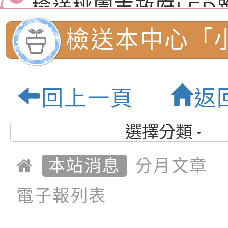
演練」
道安宣導影像素材
字稿及LCD託播影片
檢送行政院新聞傳播處
檢送本中心「
月份公共服務政策溝
檢送本市馬祖新村眷
月課程資訊」
訊
區《植地有聲》主題
有關本市辦理115年
回上一頁
返
專注力研習營 「正
檢送桃園市政府LED
理財教育講座
緒學習與生命教育(
字稿及LCD託播影片
函轉「2026台東博
選擇分類
『原原』不絕-
梯次)」
海報電子檔及活動介
檢送桃園市政府家庭
本站消息
分月文章
「小桃家7月課程資
有關本局115年「暑
學同樂會」、
電子報列表
「HELLO新鮮人」
年─青春專案」LED
為配合政府政策宣導
連結・愛：開