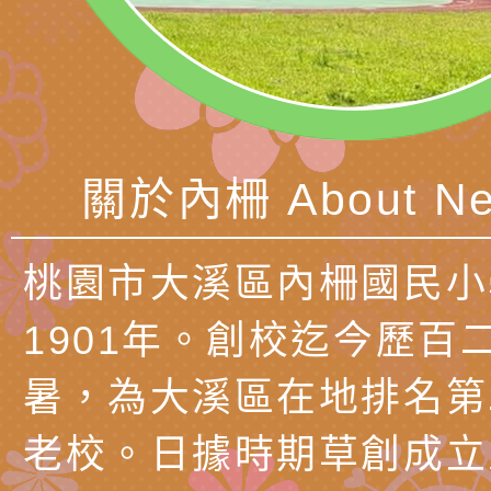
產期高風險孕產婦（
家長協會(以下稱該協
檢送桃園市政府家庭
關懷計畫」說明1份
「115年度『視界同
「小桃家3月課程資
檢送本府新聞處115
庭支持與分享系列講
安全宣導標語播放表
檢送行政院新聞傳播處
場線上座談會」活動
宣導影像素材
月份公共服務政策溝
檢送桃園市立慈文國
關於內柵 About Ne
其合輯一覽表1份（
「115學年度體育班
函轉有關司法院辦理
桃園市大溪區內柵國民小
https://reurl.cc/gn
明會」
制度宣導活動
財團法人人本教育文
1901年。創校迄今歷百
擬舉辦『教出會思考
桃園市八德區大成國
暑，為大溪區在地排名第
孩-2026森林小學巡
辦「桃園市115學年
有關本局製作本市「
向AI對親子關係的挑
藝術才能音樂班鑑定
站學生心理關懷平臺
桃園市平鎮區忠貞國
老校。日據時期草創成立