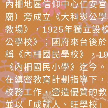
長說明會
辦「桃園市115學年
轉知國立高雄師範大
內柵地區信仰中心仁安宮
藝術才能國樂班鑑定
「2026全國特殊教
函轉內政部檢送修正之
廟）旁成立《大科崁公學
長說明會
學術研討會」暨徵稿
反詐宣導影片連結一
函轉內政部為強化社
教場》，1925年獨立設
詐知能及宣導檢察官
檢送本市馬祖新村眷
公學校》；國府來台後於1
官制度中協助被害人
區「馬村設計實驗室
信誼基金會於3／14
稱《內柵國民學校》，19
製作相關宣導短片
味．茶味》特展海報
【父母也需要被照顧
有關本市學生輔導諮
《內柵國民小學》迄今。
育兒中找回內在安定
下簡稱輔諮中心)辦理
檢送「桃園市特殊教
在縝密教育計劃指導下，
心怡心理師主講】線
上半年高國中小學學
緒及行為問題支持資
檢送桃園市政府LCD
校務工作，營造優質的教
座
生諮詢服務
114學年度第2學期
（圖）片
檢送桃園市政府LED
並以「成就人、旺學校」