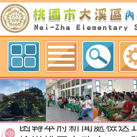
歡迎參觀：桃園市內柵國民小學網
函轉桃園市政府「20
性(防空)演習執行計
檢送桃園市政府家庭
轉桃園市政府「202
「115年度祖孫樂淘
函轉本府新聞處檢送1
（防空）演習－行動
節慶祝活動」海報電
交通安全宣導標語播
檢送桃園市政府LED