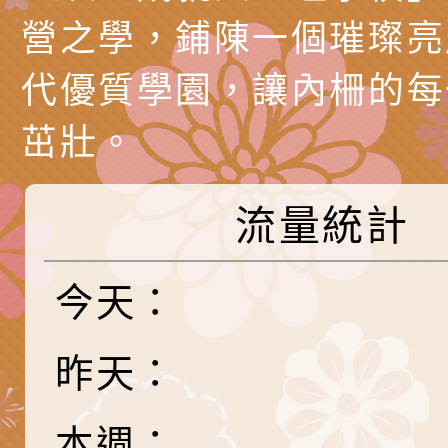
務實施計畫」
字稿及LCD託播影（
轉知有關我國身心障
營之學，鋪陳一個璀璨亮
公約（CRPD）第三
函轉本府新聞處115
代優質學園，讓內柵的每
告條約專要文件及附
安全宣導標語播放表
檢送桃園市政府消防
茁壯。
告
宣導影像素材
宣導影片」宣導短片
轉知本市特殊教育學
載網址：
行為問題支持資源中
函轉農業部酪農產業
流量統計
https://reurl.cc/a
「桃園市114學年度
乳相關宣導推廣圖卡
檢送桃園市政府LED
今天：
估人員魏氏五版寒假
字稿及LCD託播影（
為提升兒少性剝削防
梯次含複訓暨魏氏五
益，本府家庭暴力暨
函轉桃園市政府「20
昨天：
用分析培訓研習」之
治中心依常見案例製
性(防空)演習執行計
檢送桃園市政府家庭
本週：