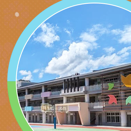
代愛在陪伴」、「親
礙者中小學生環保繪
訊
辦理115年原住民家
桃園市大溪區田心國
時光」海報
『原原』不絕－親子
理「桃園市115年度
轉知中華民國全國家
會」
職員及家長特教知能
會（以下簡稱全家協
轉知台中市身心障礙
115年國民小學學生
協會辦理「臺中市第
檢送國立臺南大學辦理
明會」
之光身心障礙繪畫徵
視覺障礙學生儀表及
「區域職業試探與體
展」活動
學研習」實施計畫(
心」、「自造教育及
轉知本市辦理「115
中心」及「國中小職
者保齡球賽」
檢送桃園市政府LED
習營」等師生，參訪1
字稿及LCD託播影（
轉知衛生福利部社會
「第56屆全國技能競
檢送該部國民健康署1
有關社團法人中華民