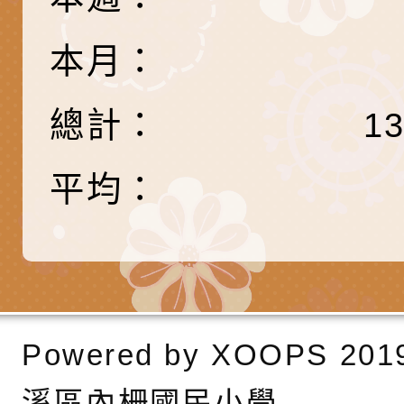
調整
剝削防制宣導影片
轉桃園市政府「202
「115年度祖孫樂淘
函轉本府新聞處檢送1
本月：
（防空）演習－行動
節慶祝活動」海報電
交通安全宣導標語播
檢送桃園市政府LED
演練」
道安宣導影像素材
字稿及LCD託播影片
檢送行政院新聞傳播處
總計：
1
月份公共服務政策溝
檢送本市馬祖新村眷
平均：
訊
區《植地有聲》主題
有關本市辦理115年
專注力研習營 「正
檢送桃園市政府LED
緒學習與生命教育(
字稿及LCD託播影片
函轉「2026台東博
梯次)」
海報電子檔及活動介
檢送桃園市政府家庭
Powered by
XOOPS
201
「小桃家7月課程資
有關本局115年「暑
溪區內柵國民小學