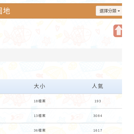
園地
選擇分類
開
啟
上
方
區
塊
大小
人氣
18檔案
193
13檔案
3084
36檔案
1617