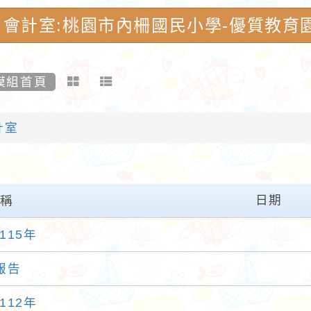
會計室:桃園市內柵國民小學-優質教育
模組首頁
計室
日期
名稱
115年
報告
112年