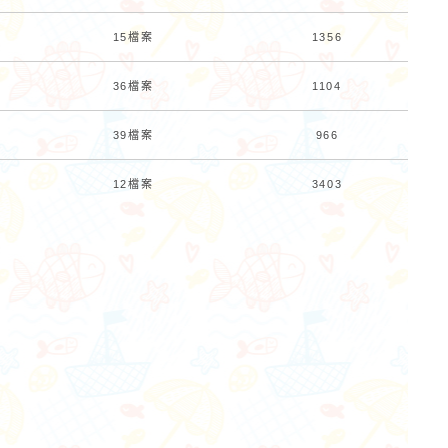
15檔案
1356
36檔案
1104
39檔案
966
12檔案
3403
作者：網路小語
作者：網路小語
生活是一面鏡子。你對它笑，
人生是個圓，有的人
它就對你笑；你對它哭，它也
子也沒有走出命運畫
對你哭。
圈，其實，圓上的每
有一條騰飛的切線。