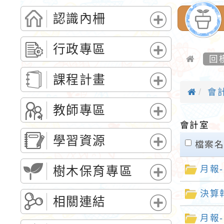
認識內柵
展
開
行政專區
選
回
展
單
開
課程計畫
選
會
展
單
開
教師專區
選
展
會計室
單
開
學習資源
clickAll
檔案
選
展
單
開
月報-
樹木保育專區
選
展
單
決算
開
相關連結
選
展
月報-