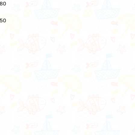
280
250