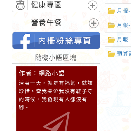
單
開
健康專區
選
月報-
展
單
開
營養午餐
月報-
選
展
單
開
月報-
選
單
桃園市內柵國民小學的FB網頁
預算
隨機小語區塊
作者：網路小語
作者：網
，未來
活著一天，就是有福氣，就該
不要怕錯，
珍惜。當我哭泣我沒有鞋子穿
分。
的時候，我發現有人卻沒有
腳。