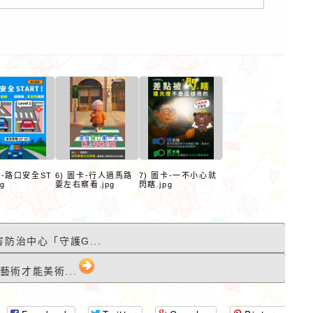
作者：網路小語
作者：網路小語
卡-路口安全ST
6) 圖卡-行人過馬路
7) 圖卡-一不小心就
pg
要左右察看.jpg
閃瞎.jpg
人生是個圓，有的人走了一輩
你今天學的每一點東
子也沒有走出命運畫出的圓
都會變成你的超能力
圈，其實，圓上的每一個點都
害防治中心「守護G...
有一條騰飛的切線。
藝術才能美術...