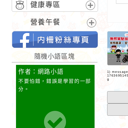
單
開
健康專區
選
展
單
開
營養午餐
選
展
單
開
選
單
桃園市內柵國民小學的FB網頁
隨機小語區塊
作者：網路小語
作者：網
1) messag
1763695145
g
它笑，
不要怕錯，錯誤是學習的一部
努力不一定
，它也
分。
不努力就看