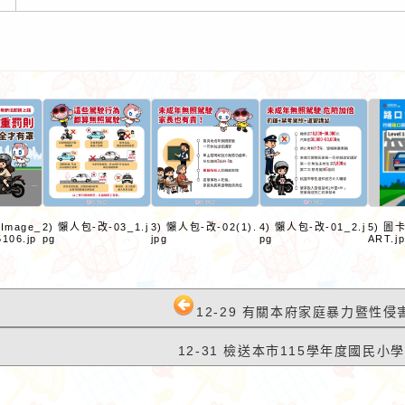
路小語
作者：網路小語
eImage_
2) 懶人包-改-03_1.j
3) 懶人包-改-02(1).
4) 懶人包-改-01_2.j
5) 圖
106.jp
pg
jpg
pg
ART.j
馬上看到成果，但
活著一天，就是有福氣，就該
不到任何改變。
珍惜。當我哭泣我沒有鞋子穿
的時候，我發現有人卻沒有
12-29 有關本府家庭暴力暨性侵
腳。
12-31 檢送本市115學年度國民小學