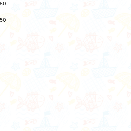
280
250