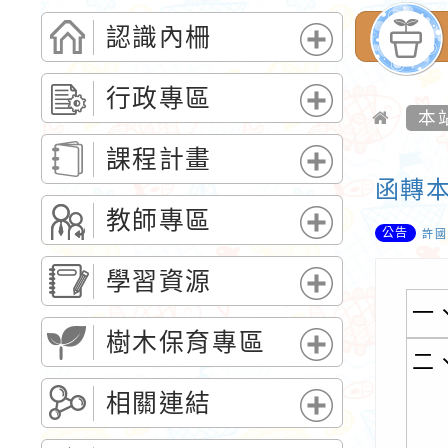
認識內柵
展
開
行政專區
選
本
展
單
開
課程計畫
選
函轉本
展
單
開
教師專區
公告
選
許國
展
單
開
學習資源
選
展
一
單
開
樹木保育專區
選
二
展
單
開
相關連結
選
展