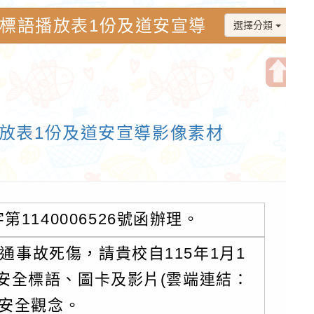
導標語播放表1份及道安宣導
選擇分類
育園地
開
啟
播放表1份及道安宣導影像素材
上
方
區
塊
1140006526號函辦理。
事故死傷，請貴校自115年1月1
安全標語、圖卡及影片(雲端連結：
通安全觀念。