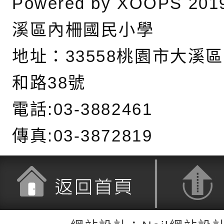
Powered by
XOOPS
201
https://reurl.cc/a
－行動網路降速演練
演習」，全民防空意
檢送桃園市政府家庭
溪區內柵國民小學
畫」
「小桃家8月課程資
本局訂於115年8月2
地址：
33558桃園市大溪
期親子電影營」、「
六)辦理「2026桃園
函轉桃園市政府「20
和路38號
桃」、「愛『原原』
系列活動—儒門初開 
性(防空)演習執行計
檢送桃園市政府家庭
電話:03-3882461
共學同樂會」、「邁
航」
轉桃園市政府「202
「115年度祖孫樂淘
函轉本府新聞處檢送1
幸福系列講座及成長
（防空）演習－行動
節慶祝活動」海報電
交通安全宣導標語播
檢送桃園市政府LED
傳真:03-3872819
報各1份
演練」
道安宣導影像素材
字稿及LCD託播影片
檢送行政院新聞傳播處
月份公共服務政策溝
檢送本市馬祖新村眷
訊
區《植地有聲》主題
有關本市辦理115年
返回首頁
返回頂端