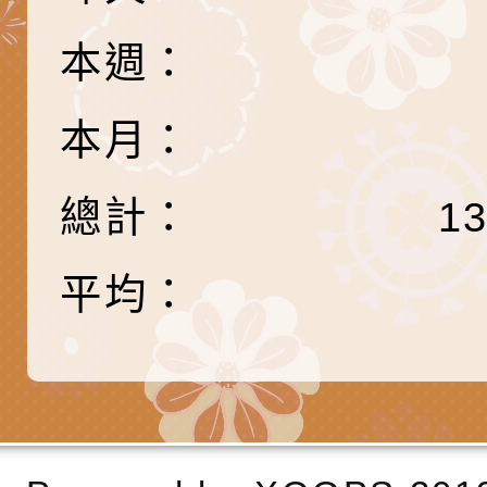
製作相關宣導短片
味．茶味》特展海報
【父母也需要被照顧
有關本市學生輔導諮
本週：
育兒中找回內在安定
下簡稱輔諮中心)辦理
檢送「桃園市特殊教
心怡心理師主講】線
上半年高國中小學學
緒及行為問題支持資
檢送桃園市政府LCD
本月：
座
生諮詢服務
114學年度第2學期
（圖）片
檢送桃園市政府LED
總計：
1
務實施計畫」
字稿及LCD託播影（
轉知有關我國身心障
平均：
公約（CRPD）第三
函轉本府新聞處115
告條約專要文件及附
安全宣導標語播放表
檢送桃園市政府消防
告
宣導影像素材
宣導影片」宣導短片
函轉國家通訊傳播委
載網址：
「2026城鎮韌性（
為強化「2026城鎮韌