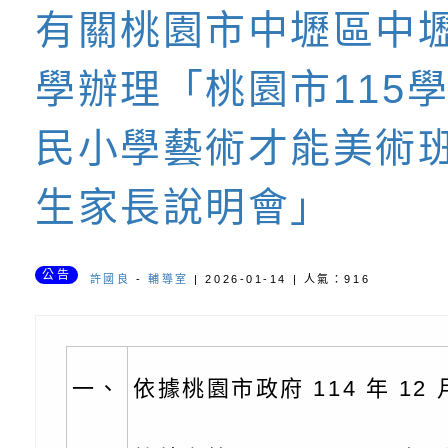
緒學習與生命教育(
字稿及LCD託播影片
函轉「2026台東博
有關桃園市中壢區中
梯次)」
海報電子檔及活動介
檢送桃園市政府家庭
育園地
學辦理「桃園市115
「小桃家7月課程資
有關本局115年「暑
民小學藝術才能美術
「HELLO新鮮人」
年─青春專案」LED
為配合政府政策宣導
養練習題」、「青少
字稿
者權益暨落實保護青
檢送桃園市政府LED
生家長說明會」
書會」、「親密關係
環境
字稿及LCD託播影片
有關桃園市政府家庭
公告
許國良
-
輔導室
| 2026-01-14 | 人氣：916
坊」、「祖孫樂淘桃
服務資源資訊
檢送桃園市政府LED
徵件活動」海報
字稿及LCD託播影（
函轉有關身心障礙者
一、
依據桃園市政府 114 年 12 
（CRPD）第三次國
檢送行政院新聞傳播處