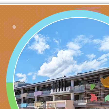
門工作坊 （中部場）
「桃園市115年度兒
有關國立羅東高級中
情緒管理訓練-獨輪
「生命教育議題深化
檢送LED跑馬燈文字
施計畫」
議題論壇與生命塔羅)
託播影片
有關教育部特殊教育
團學前及國中小身障
有關國立臺中教育大
理「普特協作—課程
「115年適應運動經
轉知教育部國教署生
知能工作坊」
題交流工作坊」活動
業發展中心（國立羅
檢送桃園市政府LED
學）辦理「115年度
字稿及LCD託播圖片
檢送桃園市政府LED
題融入教學－國民中
字稿及LCD託播影（
國家發展委員會檔案
（教材）推薦實施計
理本(115)年「春遊
檢送桃園市政府家庭