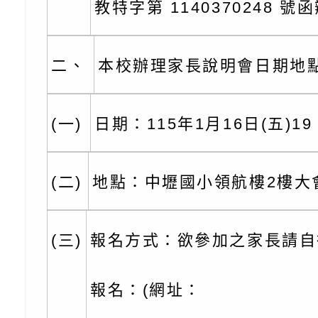
約專要文件及附件英
月份公共服務政策溝
轉知教育部國民及學
教特字第 1140370248 號
訊
辦理「115年度促進
檢送桃園市政府LED
二、
本校辦理家長說明會日期地
緒學習知能研習」
字稿及LCD託播影片
函轉有關本府新聞處檢
6月交通安全宣導標語
有關「115年各賣場
(一)
日期：115年1月16日(五)19
份及道安宣導影像素
設置防災(颱)專區」
信誼基金會於6／27
【打噴嚏、流鼻水、
檢送桃園市政府LED
(二)
地點：中壢國小領航樓2樓大
0-8歲抗過敏照護指
字稿及LCD託播影片
檢送桃園市政府家庭
(三)
報名方式：欲參加之家長請自
童過敏免疫專家 林
「小桃家6月課程資
檢送桃園市政府LED
講】親職講座
約幸福生活-婚前教育
字稿及LCD託播影（
轉知財團法人天主教
報名：(網址：