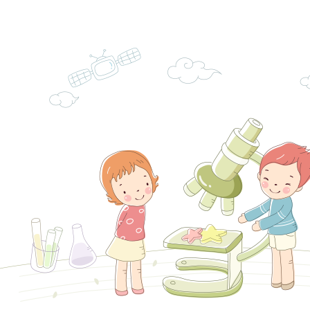
林區士商路189號）
章
安全宣導
檢送本府新聞處115
理「115年度515國
安全宣導
有關衛生福利部辦理「
導及系列座談活動」
逆境少年家庭支持服
轉知社團法人中華民
員專業輔導及效能精
礙聯盟辦理「2026
台灣遊戲治療學會將於
北、中、南共3場次
少意見交流大會」簡
月至8月舉辦「空間
檢送行政院新聞傳播處
訓練
多元文化遊戲室之規
月份公共服務政策溝
桃園市龜山區大坑國
造」、「阿德勒心理
訊
理114學年度整合性
台灣遊戲治療學會115
學諮商輔導的應用」
育講座「爸媽不暴走
日舉辦「空間的療癒
檢送衛生福利部「政
不只是遊戲 - 兒童
成長」
文化遊戲室之規畫與
材應注意之可及性格
有關本市桃園區中埔