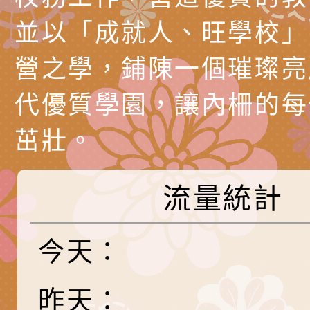
https://reurl.cc/gn
明會」
制度宣導活動
財團法人人本教育文
並以「成就人、旺學校」
擬舉辦『教出會思考
桃園市八德區大成國
營之學，鋪陳一個璀璨亮
孩-2026森林小學巡
辦「桃園市115學年
有關本局製作本市「
代優質學園，讓內柵的每
向AI對親子關係的挑
藝術才能音樂班鑑定
站學生心理關懷平臺
桃園市平鎮區忠貞國
茁壯。
長說明會
辦「桃園市115學年
轉知國立高雄師範大
藝術才能國樂班鑑定
「2026全國特殊教
函轉內政部檢送修正之
流量統計
長說明會
學術研討會」暨徵稿
反詐宣導影片連結一
函轉內政部為強化社
今天：
詐知能及宣導檢察官
檢送本市馬祖新村眷
官制度中協助被害人
區「馬村設計實驗室
信誼基金會於3／14
昨天：