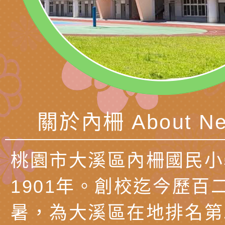
動
「小桃家4月課程資
西門國小114學年度
姻怎麼翻譯－青少年
親職教育講座「如何
有關財團法人中華國
工作坊」、「愛『原
情緒力？—用SEL玩
礙者生命教育推廣協
檢送行政院新聞傳播處
親子共學同樂會」、
子溝通之秘訣」
「環保愛台灣」第五
月份公共服務政策溝
有關桃園市政府家庭
代愛在陪伴」、「親
礙者中小學生環保繪
訊
辦理115年原住民家
桃園市大溪區田心國
關於內柵 About Ne
時光」海報
『原原』不絕－親子
理「桃園市115年度
轉知中華民國全國家
會」
職員及家長特教知能
會（以下簡稱全家協
轉知台中市身心障礙
桃園市大溪區內柵國民小
115年國民小學學生
協會辦理「臺中市第
檢送國立臺南大學辦理
1901年。創校迄今歷百
明會」
之光身心障礙繪畫徵
視覺障礙學生儀表及
「區域職業試探與體
暑，為大溪區在地排名第