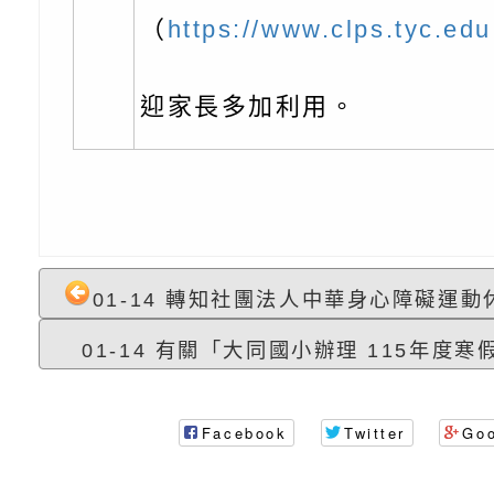
知能研習」
字稿
函轉國立臺灣師範大
（
https://www.clps.tyc.edu
「115學年度身心障
有關桃園市八德區大
迎家長多加利用。
知能研習」
學辦理「音樂班第27
檢送桃園市政府家庭
樂會-憶起玩樂」
「小桃家5月課程資
檢送「小桃家幸福+ Po
子的人際必修課」、
實體座談會」海報
函轉臺北市勞動力重
代的親職教養」海報
委託辦理「2026臺
檢送桃園市政府LED
01-14 轉知社團法人中華身心障礙運動休
摩據點視覺設計競賽
字稿
函轉教育部訂於115年
01-14 有關「大同國小辦理 115年度寒假
章
(星期六)下午2時至5
檢送本市115學年度
Facebook
Twitter
Go
立臺灣科學教育館（
術才能音樂班鑑定二
函轉本府新聞處115