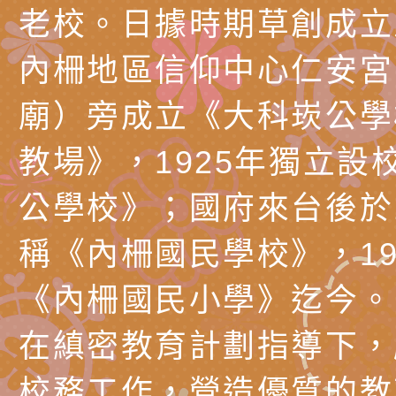
展」活動
學研習」實施計畫(
心」、「自造教育及
轉知本市辦理「115
老校。日據時期草創成立
中心」及「國中小職
者保齡球賽」
檢送桃園市政府LED
內柵地區信仰中心仁安宮
習營」等師生，參訪1
字稿及LCD託播影（
轉知衛生福利部社會
廟）旁成立《大科崁公學
「第56屆全國技能競
檢送該部國民健康署1
有關社團法人中華民
教場》，1925年獨立設
產期高風險孕產婦（
家長協會(以下稱該協
檢送桃園市政府家庭
公學校》；國府來台後於1
關懷計畫」說明1份
「115年度『視界同
「小桃家3月課程資
檢送本府新聞處115
稱《內柵國民學校》，19
庭支持與分享系列講
安全宣導標語播放表
檢送行政院新聞傳播處
《內柵國民小學》迄今。
場線上座談會」活動
宣導影像素材
月份公共服務政策溝
檢送桃園市立慈文國
在縝密教育計劃指導下，
其合輯一覽表1份（
「115學年度體育班
函轉有關司法院辦理
校務工作，營造優質的教