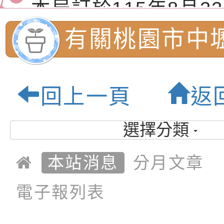
畫」
「小桃家8月課程資
本局訂於115年8月2
期親子電影營」、「
六)辦理「2026桃園
函轉桃園市政府「20
有關桃園市中
桃」、「愛『原原』
系列活動—儒門初開 
性(防空)演習執行計
檢送桃園市政府家庭
國民小學辦理
共學同樂會」、「邁
航」
轉桃園市政府「202
「115年度祖孫樂淘
函轉本府新聞處檢送1
回上一頁
返
幸福系列講座及成長
（防空）演習－行動
節慶祝活動」海報電
交通安全宣導標語播
檢送桃園市政府LED
115學年度國
報各1份
演練」
道安宣導影像素材
字稿及LCD託播影片
檢送行政院新聞傳播處
選擇分類
術才能美術班
月份公共服務政策溝
檢送本市馬祖新村眷
本站消息
分月文章
訊
區《植地有聲》主題
有關本市辦理115年
家長說明會」:
電子報列表
專注力研習營 「正
檢送桃園市政府LED
內柵國民小學-