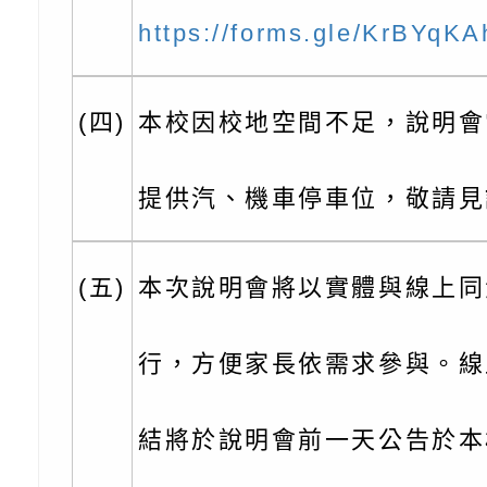
坊」、「幸福婚姻系
立蘆葦啟智中心辦理
有關桃園市桃園區西
https://forms.gle/KrBYq
座」、「2026開心F
而立》蘆葦三十．創
學辦理115年度區域
檢送桃園市政府LED
家庭好時光」海報
成果分享會
充實方案：「視」機
字稿及LCD託播影（
有關桃園市桃園區新
(四)
本校因校地空間不足，說明會
覺暫留創意應用與實
學辦理115年度區域
「學生申訴及再申訴
提供汽、機車停車位，敬請見
充實方案：「怪創劇
關事項
檢送行政院新聞傳播處
角色驅動的聲音與故
月份公共服務政策溝
台北松山文創園區5
(五)
本次說明會將以實體與線上同
訊
「櫻桃小丸子原作40
檢送桃園市政府LED
行，方便家長依需求參與。線
展」
字稿及LCD託播影（
轉知國立臺灣師範大
「115學年度身心障
檢送桃園市政府LED
結將於說明會前一天公告於本