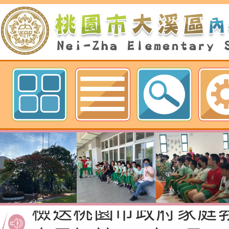
歡迎參觀：桃園市內柵國民小學網
函轉國家通訊傳播委
「2026城鎮韌性（
為強化「2026城鎮韌
－行動網路降速演練
演習」，全民防空意
檢送桃園市政府家庭