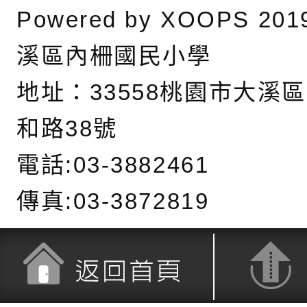
緒學習與生命教育(
字稿及LCD託播影片
函轉「2026台東博
Powered by
XOOPS
201
梯次)」
海報電子檔及活動介
檢送桃園市政府家庭
溪區內柵國民小學
「小桃家7月課程資
有關本局115年「暑
地址：
33558桃園市大溪
「HELLO新鮮人」
年─青春專案」LED
為配合政府政策宣導
和路38號
養練習題」、「青少
字稿
者權益暨落實保護青
檢送桃園市政府LED
電話:03-3882461
書會」、「親密關係
環境
字稿及LCD託播影片
有關桃園市政府家庭
傳真:03-3872819
坊」、「祖孫樂淘桃
服務資源資訊
檢送桃園市政府LED
徵件活動」海報
字稿及LCD託播影（
函轉有關身心障礙者
（CRPD）第三次國
檢送行政院新聞傳播處