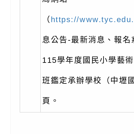
知能研習」
學辦理「音樂班第27
檢送桃園市政府家庭
（
https://www.tyc.edu.
樂會-憶起玩樂」
「小桃家5月課程資
檢送「小桃家幸福+ Po
息公告-最新消息、報名
子的人際必修課」、
實體座談會」海報
函轉臺北市勞動力重
代的親職教養」海報
委託辦理「2026臺
檢送桃園市政府LED
115學年度國民小學藝
摩據點視覺設計競賽
字稿
函轉教育部訂於115年
班鑑定承辦學校（中壢
章
(星期六)下午2時至5
檢送本市115學年度
頁。
立臺灣科學教育館（
術才能音樂班鑑定二
函轉本府新聞處115
林區士商路189號）
章
安全宣導
檢送本府新聞處115
理「115年度515國
安全宣導
有關衛生福利部辦理「