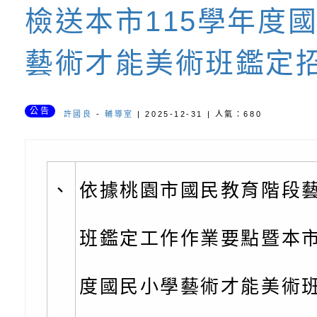
檢送本市115學年度
緒學習知能研習」
字稿及LCD託播影片
函轉有關本府新聞處檢
藝術才能美術班鑑定
6月交通安全宣導標語
有關「115年各賣場
份及道安宣導影像素
設置防災(颱)專區」
信誼基金會於6／27
公告
許國良
-
輔導室
| 2025-12-31 | 人氣：680
【打噴嚏、流鼻水、
檢送桃園市政府LED
0-8歲抗過敏照護指
字稿及LCD託播影片
檢送桃園市政府家庭
、
依據桃園市國民教育階段
童過敏免疫專家 林
「小桃家6月課程資
檢送桃園市政府LED
講】親職講座
約幸福生活-婚前教育
字稿及LCD託播影（
轉知財團法人天主教
班鑑定工作作業要點暨本市
坊」、「幸福婚姻系
立蘆葦啟智中心辦理
有關桃園市桃園區西
度國民小學藝術才能美術
座」、「2026開心F
而立》蘆葦三十．創
學辦理115年度區域
檢送桃園市政府LED