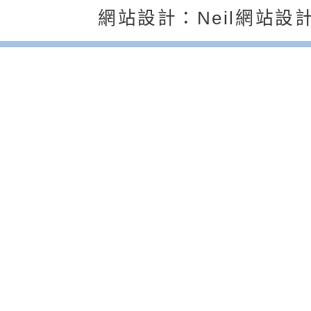
約專要文件及附件英
月份公共服務政策溝
轉知教育部國民及學
返回首頁
返回頂端
網站設計：Neil網站設
訊
辦理「115年度促進
檢送桃園市政府LED
緒學習知能研習」
字稿及LCD託播影片
函轉有關本府新聞處檢
6月交通安全宣導標語
有關「115年各賣場
份及道安宣導影像素
設置防災(颱)專區」
信誼基金會於6／27
【打噴嚏、流鼻水、
檢送桃園市政府LED
0-8歲抗過敏照護指
字稿及LCD託播影片
檢送桃園市政府家庭
童過敏免疫專家 林
「小桃家6月課程資
檢送桃園市政府LED
講】親職講座
約幸福生活-婚前教育
字稿及LCD託播影（
轉知財團法人天主教