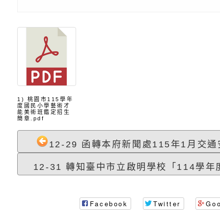
導及系列座談活動」
逆境少年家庭支持服
轉知社團法人中華民
員專業輔導及效能精
礙聯盟辦理「2026
台灣遊戲治療學會將於
北、中、南共3場次
少意見交流大會」簡
月至8月舉辦「空間
檢送行政院新聞傳播處
訓練
多元文化遊戲室之規
月份公共服務政策溝
桃園市龜山區大坑國
1) 桃園市115學年
度國民小學藝術才
能美術班鑑定招生
造」、「阿德勒心理
訊
理114學年度整合性
台灣遊戲治療學會115
簡章.pdf
學諮商輔導的應用」
育講座「爸媽不暴走
日舉辦「空間的療癒
檢送衛生福利部「政
12-29 函轉本府新聞處115年1月交通
不只是遊戲 - 兒童
成長」
文化遊戲室之規畫與
材應注意之可及性格
有關本市桃園區中埔
12-31 轉知臺中市立啟明學校「114學年度
門工作坊 （中部場）
「桃園市115年度兒
有關國立羅東高級中
Facebook
Twitter
Go