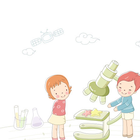
情緒管理訓練-獨輪
「生命教育議題深化
檢送LED跑馬燈文字
施計畫」
議題論壇與生命塔羅)
託播影片
有關教育部特殊教育
團學前及國中小身障
有關國立臺中教育大
理「普特協作—課程
「115年適應運動經
轉知教育部國教署生
知能工作坊」
題交流工作坊」活動
業發展中心（國立羅
檢送桃園市政府LED
學）辦理「115年度
字稿及LCD託播圖片
檢送桃園市政府LED
題融入教學－國民中
字稿及LCD託播影（
國家發展委員會檔案
（教材）推薦實施計
理本(115)年「春遊
檢送桃園市政府家庭
動
「小桃家4月課程資
西門國小114學年度