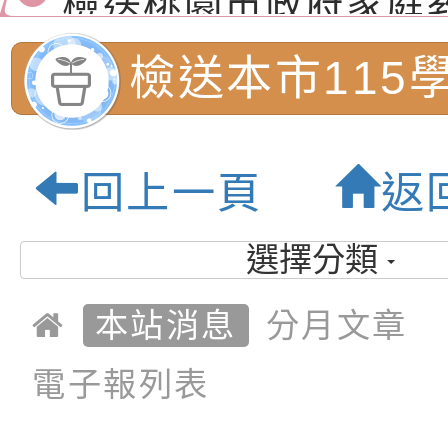
「小桃家7月課程資
有關本局115年「暑
檢送本市115
「HELLO新鮮人」
年─青春專案」LED
為配合政府政策宣導
養練習題」、「青少
字稿
者權益暨落實保護青
檢送桃園市政府LED
民小學藝術才
回上一頁
返
書會」、「親密關係
環境
字稿及LCD託播影片
有關桃園市政府家庭
鑑定招生簡章:
坊」、「祖孫樂淘桃
服務資源資訊
檢送桃園市政府LED
選擇分類
徵件活動」海報
字稿及LCD託播影（
函轉有關身心障礙者
內柵國民小學-
本站消息
分月文章
（CRPD）第三次國
檢送行政院新聞傳播處
育園地
電子報列表
約專要文件及附件英
月份公共服務政策溝
轉知教育部國民及學
訊
辦理「115年度促進
檢送桃園市政府LED