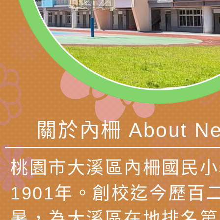
中心」及「國中小職
者保齡球賽」
檢送桃園市政府LED
習營」等師生，參訪1
字稿及LCD託播影（
轉知衛生福利部社會
「第56屆全國技能競
檢送該部國民健康署1
有關社團法人中華民
產期高風險孕產婦（
家長協會(以下稱該協
檢送桃園市政府家庭
關懷計畫」說明1份
「115年度『視界同
「小桃家3月課程資
檢送本府新聞處115
庭支持與分享系列講
安全宣導標語播放表
檢送行政院新聞傳播處
關於內柵 About Ne
場線上座談會」活動
宣導影像素材
月份公共服務政策溝
檢送桃園市立慈文國
桃園市大溪區內柵國民小
其合輯一覽表1份（
「115學年度體育班
函轉有關司法院辦理
1901年。創校迄今歷百
https://reurl.cc/gn
明會」
制度宣導活動
財團法人人本教育文
暑，為大溪區在地排名第