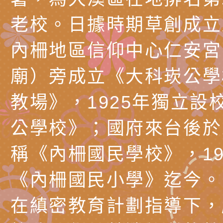
擬舉辦『教出會思考
桃園市八德區大成國
老校。日據時期草創成立
孩-2026森林小學巡
辦「桃園市115學年
有關本局製作本市「
內柵地區信仰中心仁安宮
向AI對親子關係的挑
藝術才能音樂班鑑定
站學生心理關懷平臺
桃園市平鎮區忠貞國
廟）旁成立《大科崁公學
長說明會
辦「桃園市115學年
轉知國立高雄師範大
藝術才能國樂班鑑定
「2026全國特殊教
函轉內政部檢送修正之
教場》，1925年獨立設
長說明會
學術研討會」暨徵稿
反詐宣導影片連結一
函轉內政部為強化社
公學校》；國府來台後於1
詐知能及宣導檢察官
檢送本市馬祖新村眷
稱《內柵國民學校》，19
官制度中協助被害人
區「馬村設計實驗室
信誼基金會於3／14
《內柵國民小學》迄今。
製作相關宣導短片
味．茶味》特展海報
【父母也需要被照顧
有關本市學生輔導諮
在縝密教育計劃指導下，