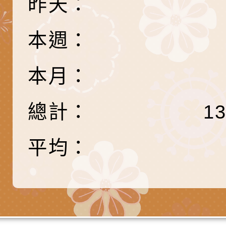
昨天：
估人員魏氏五版寒假
字稿及LCD託播影（
為提升兒少性剝削防
梯次含複訓暨魏氏五
益，本府家庭暴力暨
函轉桃園市政府「20
本週：
用分析培訓研習」之
治中心依常見案例製
性(防空)演習執行計
檢送桃園市政府家庭
本月：
調整
剝削防制宣導影片
轉桃園市政府「202
「115年度祖孫樂淘
函轉本府新聞處檢送1
（防空）演習－行動
節慶祝活動」海報電
交通安全宣導標語播
檢送桃園市政府LED
總計：
1
演練」
道安宣導影像素材
字稿及LCD託播影片
檢送行政院新聞傳播處
平均：
月份公共服務政策溝
檢送本市馬祖新村眷
訊
區《植地有聲》主題
有關本市辦理115年
專注力研習營 「正
檢送桃園市政府LED