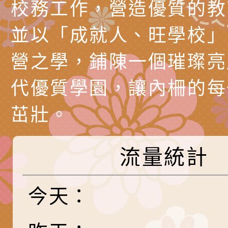
育兒中找回內在安定
下簡稱輔諮中心)辦理
檢送「桃園市特殊教
校務工作，營造優質的教
心怡心理師主講】線
上半年高國中小學學
緒及行為問題支持資
檢送桃園市政府LCD
並以「成就人、旺學校」
座
生諮詢服務
114學年度第2學期
（圖）片
檢送桃園市政府LED
營之學，鋪陳一個璀璨亮
務實施計畫」
字稿及LCD託播影（
轉知有關我國身心障
代優質學園，讓內柵的每
公約（CRPD）第三
函轉本府新聞處115
茁壯。
告條約專要文件及附
安全宣導標語播放表
檢送桃園市政府消防
流量統計
告
宣導影像素材
宣導影片」宣導短片
轉知本市特殊教育學
載網址：
行為問題支持資源中
函轉農業部酪農產業
今天：
https://reurl.cc/a
「桃園市114學年度
乳相關宣導推廣圖卡
檢送桃園市政府LED