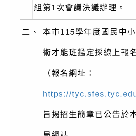
組第1次會議決議辦理。
家庭好時光」海報
成果分享會
充實方案：「視」機
字稿及LCD託播影（
有關桃園市桃園區新
覺暫留創意應用與實
學辦理115年度區域
「學生申訴及再申訴
二、
本市115學年度國民中
充實方案：「怪創劇
關事項
檢送行政院新聞傳播處
術才能班鑑定採線上報
角色驅動的聲音與故
月份公共服務政策溝
台北松山文創園區5
訊
「櫻桃小丸子原作40
檢送桃園市政府LED
（報名網址：
展」
字稿及LCD託播影（
轉知國立臺灣師範大
https://tyc.sfes.tyc.ed
「115學年度身心障
檢送桃園市政府LED
旨揭招生簡章已公告於
知能研習」
字稿
函轉國立臺灣師範大
「115學年度身心障
有關桃園市八德區大
局網站