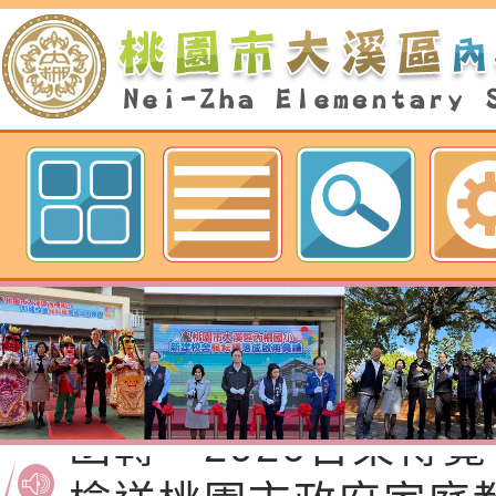
性(防空)演習執行計
檢送桃園市政府家庭
轉桃園市政府「202
「115年度祖孫樂淘
函轉本府新聞處檢送1
（防空）演習－行動
節慶祝活動」海報電
交通安全宣導標語播
檢送桃園市政府LED
歡迎參觀：桃園市內柵國民小學網
演練」
道安宣導影像素材
字稿及LCD託播影片
檢送行政院新聞傳播處
月份公共服務政策溝
檢送本市馬祖新村眷
訊
區《植地有聲》主題
有關本市辦理115年
專注力研習營 「正
檢送桃園市政府LED
緒學習與生命教育(
字稿及LCD託播影片
函轉「2026台東博
梯次)」
海報電子檔及活動介
檢送桃園市政府家庭