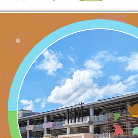
姻怎麼翻譯－青少年
親職教育講座「如何
有關財團法人中華國
工作坊」、「愛『原
情緒力？—用SEL玩
礙者生命教育推廣協
檢送行政院新聞傳播處
親子共學同樂會」、
子溝通之秘訣」
「環保愛台灣」第五
月份公共服務政策溝
有關桃園市政府家庭
代愛在陪伴」、「親
礙者中小學生環保繪
訊
辦理115年原住民家
桃園市大溪區田心國
時光」海報
『原原』不絕－親子
理「桃園市115年度
轉知中華民國全國家
會」
職員及家長特教知能
會（以下簡稱全家協
轉知台中市身心障礙
115年國民小學學生
協會辦理「臺中市第
檢送國立臺南大學辦理
明會」
之光身心障礙繪畫徵
視覺障礙學生儀表及
「區域職業試探與體
展」活動
學研習」實施計畫(
心」、「自造教育及
轉知本市辦理「115