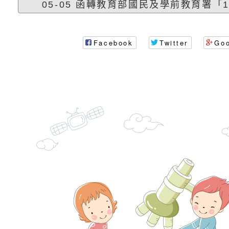
子的人際必修課」、
實體座談會」海報
函轉臺北市勞動力重
05-05 函轉教育部國民及學前教育署「114
代的親職教養」海報
委託辦理「2026臺
檢送桃園市政府LED
Facebook
Twitter
Go
摩據點視覺設計競賽
字稿
函轉教育部訂於115年
章
(星期六)下午2時至5
檢送本市115學年度
立臺灣科學教育館（
術才能音樂班鑑定二
函轉本府新聞處115
林區士商路189號）
章
安全宣導
檢送本府新聞處115
理「115年度515國
安全宣導
有關衛生福利部辦理「
導及系列座談活動」
逆境少年家庭支持服
轉知社團法人中華民
員專業輔導及效能精
礙聯盟辦理「2026
台灣遊戲治療學會將於