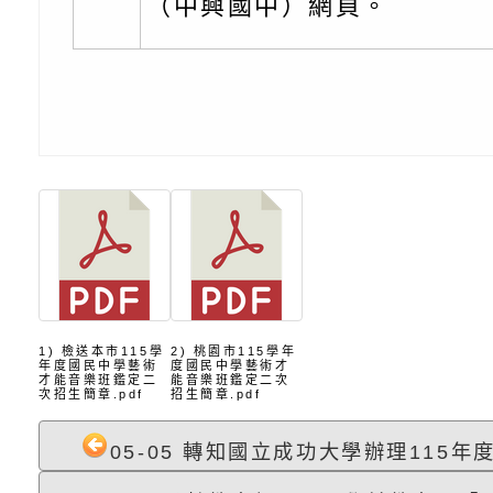
充實方案：「怪創劇
關事項
檢送行政院新聞傳播處
（中興國中）網頁。
角色驅動的聲音與故
月份公共服務政策溝
台北松山文創園區5
訊
「櫻桃小丸子原作40
檢送桃園市政府LED
展」
字稿及LCD託播影（
轉知國立臺灣師範大
「115學年度身心障
檢送桃園市政府LED
知能研習」
字稿
函轉國立臺灣師範大
「115學年度身心障
有關桃園市八德區大
1) 檢送本市115學
2) 桃園市115學年
年度國民中學藝術
度國民中學藝術才
知能研習」
學辦理「音樂班第27
檢送桃園市政府家庭
才能音樂班鑑定二
能音樂班鑑定二次
次招生簡章.pdf
招生簡章.pdf
樂會-憶起玩樂」
「小桃家5月課程資
檢送「小桃家幸福+ Po
05-05 轉知國立成功大學辦理115年度