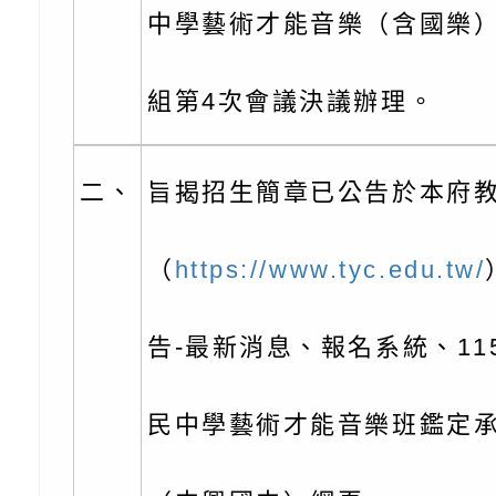
份及道安宣導影像素
設置防災(颱)專區」
信誼基金會於6／27
中學藝術才能音樂（含國樂
【打噴嚏、流鼻水、
檢送桃園市政府LED
組第4次會議決議辦理。
0-8歲抗過敏照護指
字稿及LCD託播影片
檢送桃園市政府家庭
童過敏免疫專家 林
「小桃家6月課程資
檢送桃園市政府LED
二、
旨揭招生簡章已公告於本府
講】親職講座
約幸福生活-婚前教育
字稿及LCD託播影（
轉知財團法人天主教
（
https://www.tyc.edu.tw/
坊」、「幸福婚姻系
立蘆葦啟智中心辦理
有關桃園市桃園區西
座」、「2026開心F
而立》蘆葦三十．創
學辦理115年度區域
檢送桃園市政府LED
告-最新消息、報名系統、11
家庭好時光」海報
成果分享會
充實方案：「視」機
字稿及LCD託播影（
有關桃園市桃園區新
民中學藝術才能音樂班鑑定
覺暫留創意應用與實
學辦理115年度區域
「學生申訴及再申訴