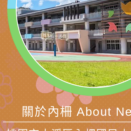
理「普特協作—課程
「115年適應運動經
轉知教育部國教署生
知能工作坊」
題交流工作坊」活動
業發展中心（國立羅
檢送桃園市政府LED
學）辦理「115年度
字稿及LCD託播圖片
檢送桃園市政府LED
題融入教學－國民中
字稿及LCD託播影（
國家發展委員會檔案
（教材）推薦實施計
理本(115)年「春遊
檢送桃園市政府家庭
動
「小桃家4月課程資
西門國小114學年度
姻怎麼翻譯－青少年
親職教育講座「如何
有關財團法人中華國
工作坊」、「愛『原
情緒力？—用SEL玩
礙者生命教育推廣協
檢送行政院新聞傳播處
關於內柵 About Ne
親子共學同樂會」、
子溝通之秘訣」
「環保愛台灣」第五
月份公共服務政策溝
有關桃園市政府家庭