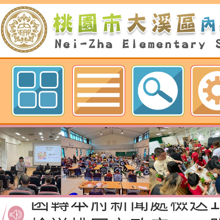
歡迎參觀：桃園市內柵國民小學網
函轉桃園市政府「20
性(防空)演習執行計
檢送桃園市政府家庭
轉桃園市政府「202
「115年度祖孫樂淘
函轉本府新聞處檢送1
（防空）演習－行動
節慶祝活動」海報電
交通安全宣導標語播
檢送桃園市政府LED