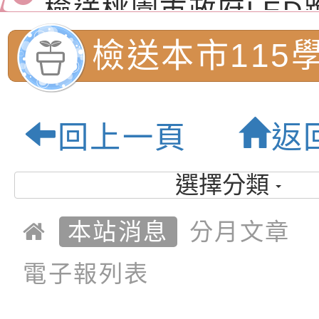
演練」
道安宣導影像素材
字稿及LCD託播影片
檢送行政院新聞傳播處
檢送本市115
月份公共服務政策溝
檢送本市馬祖新村眷
民中學藝術才
訊
區《植地有聲》主題
有關本市辦理115年
回上一頁
返
專注力研習營 「正
檢送桃園市政府LED
鑑定二次招生簡
緒學習與生命教育(
字稿及LCD託播影片
函轉「2026台東博
選擇分類
園市內柵國民小
梯次)」
海報電子檔及活動介
檢送桃園市政府家庭
本站消息
分月文章
「小桃家7月課程資
有關本局115年「暑
質教育園地
電子報列表
「HELLO新鮮人」
年─青春專案」LED
為配合政府政策宣導