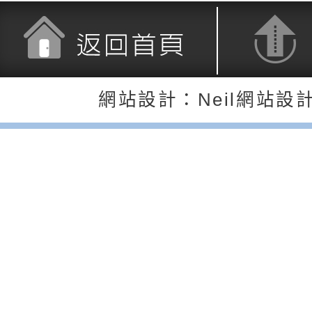
調整
剝削防制宣導影片
轉桃園市政府「202
「115年度祖孫樂淘
函轉本府新聞處檢送1
（防空）演習－行動
節慶祝活動」海報電
交通安全宣導標語播
檢送桃園市政府LED
演練」
道安宣導影像素材
字稿及LCD託播影片
檢送行政院新聞傳播處
返回首頁
返回頂端
網站設計：Neil網站設
月份公共服務政策溝
檢送本市馬祖新村眷
訊
區《植地有聲》主題
有關本市辦理115年
專注力研習營 「正
檢送桃園市政府LED
緒學習與生命教育(
字稿及LCD託播影片
函轉「2026台東博
梯次)」
海報電子檔及活動介
檢送桃園市政府家庭
「小桃家7月課程資
有關本局115年「暑