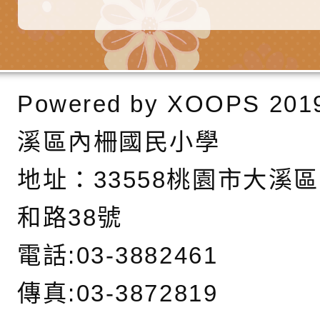
務實施計畫」
字稿及LCD託播影（
轉知有關我國身心障
公約（CRPD）第三
函轉本府新聞處115
告條約專要文件及附
安全宣導標語播放表
檢送桃園市政府消防
Powered by
XOOPS
201
告
宣導影像素材
宣導影片」宣導短片
轉知本市特殊教育學
溪區內柵國民小學
載網址：
行為問題支持資源中
函轉農業部酪農產業
地址：
33558桃園市大溪
https://reurl.cc/a
「桃園市114學年度
乳相關宣導推廣圖卡
檢送桃園市政府LED
和路38號
估人員魏氏五版寒假
字稿及LCD託播影（
為提升兒少性剝削防
電話:03-3882461
梯次含複訓暨魏氏五
益，本府家庭暴力暨
函轉桃園市政府「20
傳真:03-3872819
用分析培訓研習」之
治中心依常見案例製
性(防空)演習執行計
檢送桃園市政府家庭