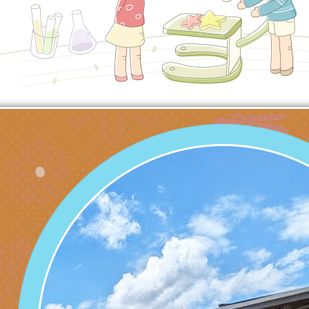
北、中、南共3場次
少意見交流大會」簡
月至8月舉辦「空間
檢送行政院新聞傳播處
訓練
多元文化遊戲室之規
月份公共服務政策溝
桃園市龜山區大坑國
造」、「阿德勒心理
訊
理114學年度整合性
台灣遊戲治療學會115
學諮商輔導的應用」
育講座「爸媽不暴走
日舉辦「空間的療癒
檢送衛生福利部「政
不只是遊戲 - 兒童
成長」
文化遊戲室之規畫與
材應注意之可及性格
有關本市桃園區中埔
門工作坊 （中部場）
「桃園市115年度兒
有關國立羅東高級中
情緒管理訓練-獨輪
「生命教育議題深化
檢送LED跑馬燈文字
施計畫」
議題論壇與生命塔羅)
託播影片
有關教育部特殊教育
團學前及國中小身障
有關國立臺中教育大