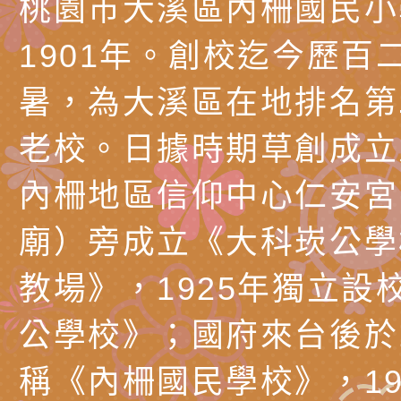
桃園市大溪區內柵國民小
代愛在陪伴」、「親
礙者中小學生環保繪
訊
辦理115年原住民家
桃園市大溪區田心國
時光」海報
『原原』不絕－親子
理「桃園市115年度
轉知中華民國全國家
1901年。創校迄今歷百
會」
職員及家長特教知能
會（以下簡稱全家協
轉知台中市身心障礙
暑，為大溪區在地排名第
115年國民小學學生
協會辦理「臺中市第
檢送國立臺南大學辦理
老校。日據時期草創成立
明會」
之光身心障礙繪畫徵
視覺障礙學生儀表及
「區域職業試探與體
內柵地區信仰中心仁安宮
展」活動
學研習」實施計畫(
心」、「自造教育及
轉知本市辦理「115
廟）旁成立《大科崁公學
中心」及「國中小職
者保齡球賽」
檢送桃園市政府LED
教場》，1925年獨立設
習營」等師生，參訪1
字稿及LCD託播影（
轉知衛生福利部社會
公學校》；國府來台後於1
「第56屆全國技能競
檢送該部國民健康署1
有關社團法人中華民
稱《內柵國民學校》，19