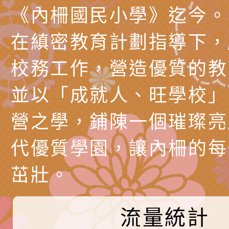
產期高風險孕產婦（
家長協會(以下稱該協
檢送桃園市政府家庭
《內柵國民小學》迄今。
關懷計畫」說明1份
「115年度『視界同
「小桃家3月課程資
檢送本府新聞處115
在縝密教育計劃指導下，
庭支持與分享系列講
安全宣導標語播放表
檢送行政院新聞傳播處
校務工作，營造優質的教
場線上座談會」活動
宣導影像素材
月份公共服務政策溝
檢送桃園市立慈文國
並以「成就人、旺學校」
其合輯一覽表1份（
「115學年度體育班
函轉有關司法院辦理
營之學，鋪陳一個璀璨亮
https://reurl.cc/gn
明會」
制度宣導活動
財團法人人本教育文
代優質學園，讓內柵的每
擬舉辦『教出會思考
桃園市八德區大成國
茁壯。
孩-2026森林小學巡
辦「桃園市115學年
有關本局製作本市「
向AI對親子關係的挑
藝術才能音樂班鑑定
站學生心理關懷平臺
桃園市平鎮區忠貞國
流量統計