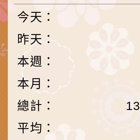
長說明會
辦「桃園市115學年
轉知國立高雄師範大
今天：
藝術才能國樂班鑑定
「2026全國特殊教
函轉內政部檢送修正之
長說明會
學術研討會」暨徵稿
反詐宣導影片連結一
函轉內政部為強化社
昨天：
詐知能及宣導檢察官
檢送本市馬祖新村眷
本週：
官制度中協助被害人
區「馬村設計實驗室
信誼基金會於3／14
本月：
製作相關宣導短片
味．茶味》特展海報
【父母也需要被照顧
有關本市學生輔導諮
育兒中找回內在安定
下簡稱輔諮中心)辦理
檢送「桃園市特殊教
總計：
1
心怡心理師主講】線
上半年高國中小學學
緒及行為問題支持資
檢送桃園市政府LCD
平均：
座
生諮詢服務
114學年度第2學期
（圖）片
檢送桃園市政府LED