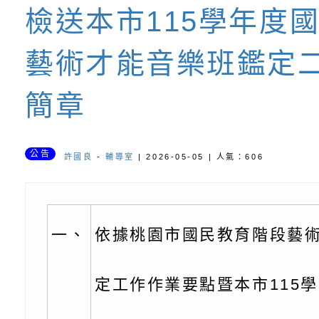
養練習題」、「青少
字稿
者權益暨落實保護青
檢送桃園市政府LED
檢送本市115學年度
書會」、「親密關係
環境
字稿及LCD託播影片
有關桃園市政府家庭
藝術才能音樂班鑑定
坊」、「祖孫樂淘桃
服務資源資訊
檢送桃園市政府LED
簡章
徵件活動」海報
字稿及LCD託播影（
函轉有關身心障礙者
（CRPD）第三次國
檢送行政院新聞傳播處
公告
許國良
-
輔導室
| 2026-05-05 | 人氣：606
約專要文件及附件英
月份公共服務政策溝
轉知教育部國民及學
訊
辦理「115年度促進
檢送桃園市政府LED
一、
依據桃園市國民教育階段藝
緒學習知能研習」
字稿及LCD託播影片
函轉有關本府新聞處檢
6月交通安全宣導標語
有關「115年各賣場
定工作作業要點暨本市115