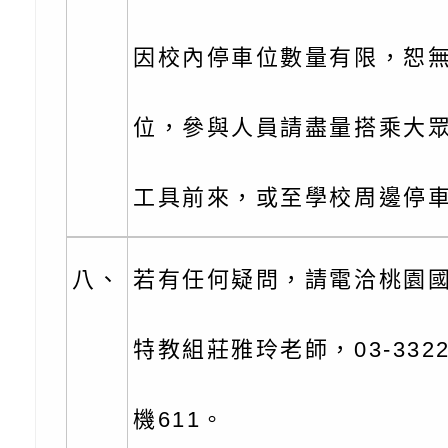
訓練
多元文化遊戲室之規
月份公共服務政策溝
桃園市龜山區大坑國
造」、「阿德勒心理
訊
理114學年度整合性
台灣遊戲治療學會115
因校內停車位數量有限，恕
學諮商輔導的應用」
育講座「爸媽不暴走
日舉辦「空間的療癒
檢送衛生福利部「政
位，參與人員請盡量搭乘大
不只是遊戲 - 兒童
成長」
文化遊戲室之規畫與
材應注意之可及性格
有關本市桃園區中埔
門工作坊 （中部場）
「桃園市115年度兒
有關國立羅東高級中
工具前來，或至學校周邊停
情緒管理訓練-獨輪
「生命教育議題深化
檢送LED跑馬燈文字
八、
若有任何疑問，請電洽桃園
施計畫」
議題論壇與生命塔羅)
託播影片
有關教育部特殊教育
團學前及國中小身障
有關國立臺中教育大
特教組莊雅玲老師，03-3322
理「普特協作—課程
「115年適應運動經
轉知教育部國教署生
機611。