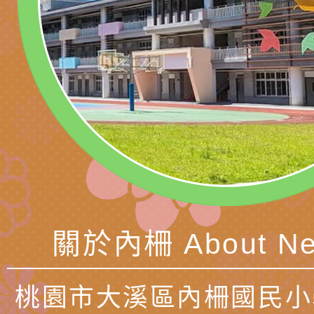
藝術才能國樂班鑑定
「2026全國特殊教
函轉內政部檢送修正之
長說明會
學術研討會」暨徵稿
反詐宣導影片連結一
函轉內政部為強化社
詐知能及宣導檢察官
檢送本市馬祖新村眷
官制度中協助被害人
區「馬村設計實驗室
信誼基金會於3／14
製作相關宣導短片
味．茶味》特展海報
【父母也需要被照顧
有關本市學生輔導諮
育兒中找回內在安定
下簡稱輔諮中心)辦理
檢送「桃園市特殊教
心怡心理師主講】線
上半年高國中小學學
緒及行為問題支持資
檢送桃園市政府LCD
關於內柵 About Ne
座
生諮詢服務
114學年度第2學期
（圖）片
檢送桃園市政府LED
務實施計畫」
字稿及LCD託播影（
轉知有關我國身心障
桃園市大溪區內柵國民小