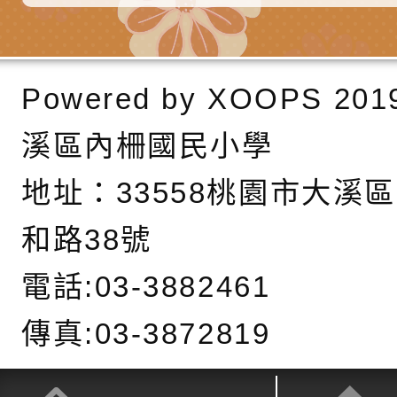
份及道安宣導影像素
設置防災(颱)專區」
信誼基金會於6／27
【打噴嚏、流鼻水、
檢送桃園市政府LED
Powered by
XOOPS
201
0-8歲抗過敏照護指
字稿及LCD託播影片
檢送桃園市政府家庭
溪區內柵國民小學
童過敏免疫專家 林
「小桃家6月課程資
檢送桃園市政府LED
地址：
33558桃園市大溪
講】親職講座
約幸福生活-婚前教育
字稿及LCD託播影（
轉知財團法人天主教
坊」、「幸福婚姻系
立蘆葦啟智中心辦理
有關桃園市桃園區西
和路38號
座」、「2026開心F
而立》蘆葦三十．創
學辦理115年度區域
檢送桃園市政府LED
電話:03-3882461
家庭好時光」海報
成果分享會
充實方案：「視」機
字稿及LCD託播影（
有關桃園市桃園區新
傳真:03-3872819
覺暫留創意應用與實
學辦理115年度區域
「學生申訴及再申訴