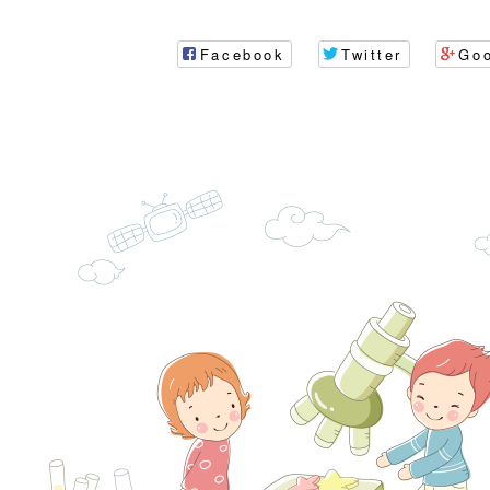
時光」海報
『原原』不絕－親子
理「桃園市115年度
轉知中華民國全國家
會」
職員及家長特教知能
會（以下簡稱全家協
轉知台中市身心障礙
Facebook
Twitter
Go
115年國民小學學生
協會辦理「臺中市第
檢送國立臺南大學辦理
明會」
之光身心障礙繪畫徵
視覺障礙學生儀表及
「區域職業試探與體
展」活動
學研習」實施計畫(
心」、「自造教育及
轉知本市辦理「115
中心」及「國中小職
者保齡球賽」
檢送桃園市政府LED
習營」等師生，參訪1
字稿及LCD託播影（
轉知衛生福利部社會
「第56屆全國技能競
檢送該部國民健康署1
有關社團法人中華民
產期高風險孕產婦（
家長協會(以下稱該協
檢送桃園市政府家庭