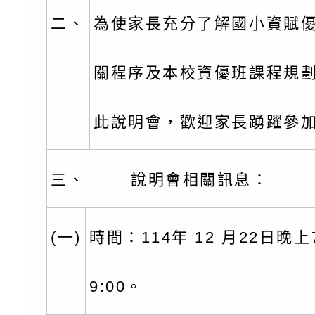
二、
為使家長充分了解國小資賦
0-8歲抗過敏照護指
字稿及LCD託播影片
檢送桃園市政府家庭
童過敏免疫專家 林
「小桃家6月課程資
檢送桃園市政府LED
關程序及本校資優班課程規
講】親職講座
約幸福生活-婚前教育
字稿及LCD託播影（
轉知財團法人天主教
此說明會，歡迎家長踴躍參
坊」、「幸福婚姻系
立蘆葦啟智中心辦理
有關桃園市桃園區西
座」、「2026開心F
而立》蘆葦三十．創
學辦理115年度區域
檢送桃園市政府LED
三、
說明會相關訊息：
家庭好時光」海報
成果分享會
充實方案：「視」機
字稿及LCD託播影（
有關桃園市桃園區新
(一)
時間：114年 12 月22日晚上7
覺暫留創意應用與實
學辦理115年度區域
「學生申訴及再申訴
充實方案：「怪創劇
關事項
檢送行政院新聞傳播處
9:00。