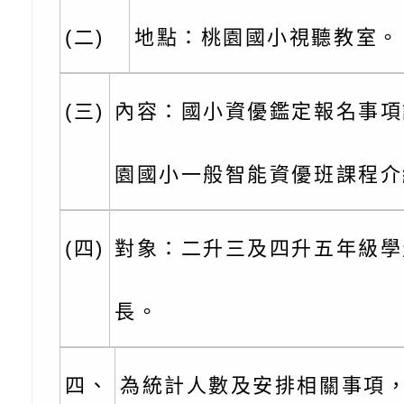
角色驅動的聲音與故
月份公共服務政策溝
台北松山文創園區5
(二)
地點：桃園國小視聽教室。
訊
「櫻桃小丸子原作40
檢送桃園市政府LED
展」
字稿及LCD託播影（
轉知國立臺灣師範大
(三)
內容：國小資優鑑定報名事項
「115學年度身心障
檢送桃園市政府LED
知能研習」
字稿
函轉國立臺灣師範大
園國小一般智能資優班課程介
「115學年度身心障
有關桃園市八德區大
(四)
對象：二升三及四升五年級學
知能研習」
學辦理「音樂班第27
檢送桃園市政府家庭
樂會-憶起玩樂」
「小桃家5月課程資
檢送「小桃家幸福+ Po
長。
子的人際必修課」、
實體座談會」海報
函轉臺北市勞動力重
四、
為統計人數及安排相關事項