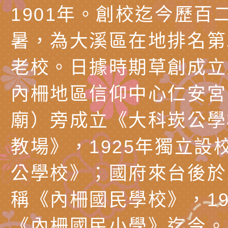
公約（CRPD）第三
函轉本府新聞處115
1901年。創校迄今歷百
告條約專要文件及附
安全宣導標語播放表
檢送桃園市政府消防
暑，為大溪區在地排名第
告
宣導影像素材
宣導影片」宣導短片
轉知本市特殊教育學
老校。日據時期草創成立
載網址：
行為問題支持資源中
函轉農業部酪農產業
內柵地區信仰中心仁安宮
https://reurl.cc/a
「桃園市114學年度
乳相關宣導推廣圖卡
檢送桃園市政府LED
廟）旁成立《大科崁公學
估人員魏氏五版寒假
字稿及LCD託播影（
為提升兒少性剝削防
教場》，1925年獨立設
梯次含複訓暨魏氏五
益，本府家庭暴力暨
有關「桃園市 115 
公學校》；國府來台後於1
用分析培訓研習」之
治中心依常見案例製
中學藝術才能音樂班
檢送桃園市政府家庭
稱《內柵國民學校》，19
調整
剝削防制宣導影片
會」
「115年度祖孫樂淘
函轉本府新聞處檢送1
《內柵國民小學》迄今。