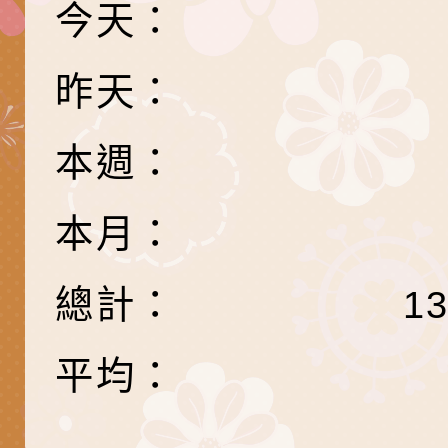
養練習題」、「青少
字稿
者權益暨落實保護青
檢送桃園市政府LED
今天：
書會」、「親密關係
環境
字稿及LCD託播影片
有關桃園市政府家庭
昨天：
坊」、「祖孫樂淘桃
服務資源資訊
檢送桃園市政府LED
本週：
徵件活動」海報
字稿及LCD託播影（
函轉有關身心障礙者
（CRPD）第三次國
檢送行政院新聞傳播處
本月：
約專要文件及附件英
月份公共服務政策溝
轉知教育部國民及學
總計：
1
訊
辦理「115年度促進
檢送桃園市政府LED
緒學習知能研習」
字稿及LCD託播影片
函轉有關本府新聞處檢
平均：
6月交通安全宣導標語
有關「115年各賣場