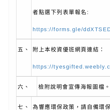
代的親職教養」海報
委託辦理「2026臺
檢送桃園市政府LED
摩據點視覺設計競賽
字稿
函轉教育部訂於115年
者點選下列表單報名:
章
(星期六)下午2時至5
檢送本市115學年度
https://forms.gle/ddXT
立臺灣科學教育館（
術才能音樂班鑑定二
函轉本府新聞處115
林區士商路189號）
章
安全宣導
檢送本府新聞處115
五、
附上本校資優班網頁連結：
理「115年度515國
安全宣導
有關衛生福利部辦理「
https://tyesgifted.weebly.
導及系列座談活動」
逆境少年家庭支持服
轉知社團法人中華民
員專業輔導及效能精
礙聯盟辦理「2026
台灣遊戲治療學會將於
六、
檢附說明會宣傳海報圖檔
北、中、南共3場次
少意見交流大會」簡
月至8月舉辦「空間
檢送行政院新聞傳播處
七、
為響應環保政策，請自備環