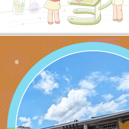
關懷計畫」說明1份
「115年度『視界同
「小桃家3月課程資
檢送本府新聞處115
庭支持與分享系列講
安全宣導標語播放表
檢送行政院新聞傳播處
場線上座談會」活動
宣導影像素材
月份公共服務政策溝
檢送桃園市立慈文國
其合輯一覽表1份（
「115學年度體育班
函轉有關司法院辦理
https://reurl.cc/gn
明會」
制度宣導活動
財團法人人本教育文
擬舉辦『教出會思考
桃園市八德區大成國
孩-2026森林小學巡
辦「桃園市115學年
有關本局製作本市「
向AI對親子關係的挑
藝術才能音樂班鑑定
站學生心理關懷平臺
桃園市平鎮區忠貞國
長說明會
辦「桃園市115學年
轉知國立高雄師範大