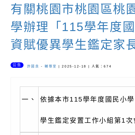
有關桃園市桃園區桃
坊」、「祖孫樂淘桃
服務資源資訊
檢送桃園市政府LED
學辦理「115學年度
徵件活動」海報
字稿及LCD託播影（
函轉有關身心障礙者
資賦優異學生鑑定家
（CRPD）第三次國
檢送行政院新聞傳播處
約專要文件及附件英
月份公共服務政策溝
轉知教育部國民及學
公告
許國良
-
輔導室
| 2025-12-18 | 人氣：674
訊
辦理「115年度促進
檢送桃園市政府LED
緒學習知能研習」
字稿及LCD託播影片
函轉有關本府新聞處檢
一、
依據本市115學年度國民小
6月交通安全宣導標語
有關「115年各賣場
份及道安宣導影像素
設置防災(颱)專區」
信誼基金會於6／27
學生鑑定安置工作小組第1次
【打噴嚏、流鼻水、
檢送桃園市政府LED