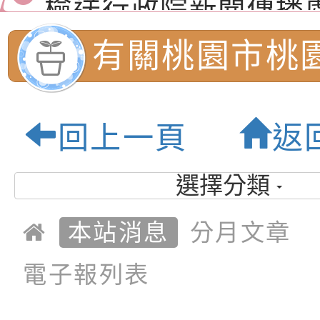
月份公共服務政策溝
檢送本市馬祖新村眷
有關桃園市桃
訊
區《植地有聲》主題
有關本市辦理115年
專注力研習營 「正
檢送桃園市政府LED
國民小學辦理「
回上一頁
返
緒學習與生命教育(
字稿及LCD託播影片
函轉「2026台東博
年度國民小學
梯次)」
海報電子檔及活動介
檢送桃園市政府家庭
選擇分類
學生鑑定家長說
「小桃家7月課程資
有關本局115年「暑
本站消息
分月文章
「HELLO新鮮人」
年─青春專案」LED
為配合政府政策宣導
桃園市內柵國民
電子報列表
養練習題」、「青少
字稿
者權益暨落實保護青
檢送桃園市政府LED
優質教育園地
書會」、「親密關係
環境
字稿及LCD託播影片
有關桃園市政府家庭