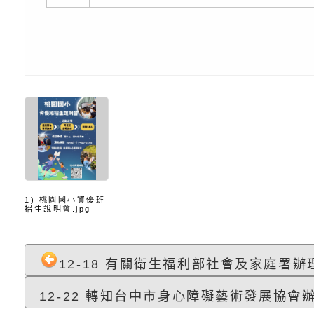
知能工作坊」
題交流工作坊」活動
業發展中心（國立羅
檢送桃園市政府LED
學）辦理「115年度
字稿及LCD託播圖片
檢送桃園市政府LED
題融入教學－國民中
字稿及LCD託播影（
國家發展委員會檔案
（教材）推薦實施計
理本(115)年「春遊
檢送桃園市政府家庭
動
「小桃家4月課程資
西門國小114學年度
姻怎麼翻譯－青少年
親職教育講座「如何
有關財團法人中華國
1) 桃園國小資優班
工作坊」、「愛『原
情緒力？—用SEL玩
礙者生命教育推廣協
檢送行政院新聞傳播處
招生說明會.jpg
親子共學同樂會」、
子溝通之秘訣」
「環保愛台灣」第五
月份公共服務政策溝
有關桃園市政府家庭
12-18 有關衛生福利部社會及家庭署辦理
代愛在陪伴」、「親
礙者中小學生環保繪
訊
辦理115年原住民家
桃園市大溪區田心國
12-22 轉知台中市身心障礙藝術發展協會辦