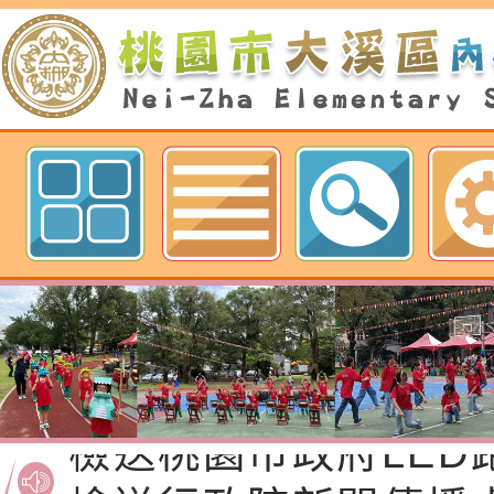
歡迎參觀：桃園市內柵國民小學網
檢送桃園市政府家庭
「115年度祖孫樂淘
函轉本府新聞處檢送1
節慶祝活動」海報電
交通安全宣導標語播
檢送桃園市政府LED
道安宣導影像素材
字稿及LCD託播影片
檢送行政院新聞傳播處