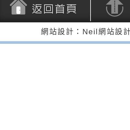
充實方案：「怪創劇
關事項
檢送行政院新聞傳播處
角色驅動的聲音與故
月份公共服務政策溝
台北松山文創園區5
返回首頁
返回頂端
網站設計：Neil網站設
訊
「櫻桃小丸子原作40
檢送桃園市政府LED
展」
字稿及LCD託播影（
轉知國立臺灣師範大
「115學年度身心障
檢送桃園市政府LED
知能研習」
字稿
函轉國立臺灣師範大
「115學年度身心障
有關桃園市八德區大
知能研習」
學辦理「音樂班第27
檢送桃園市政府家庭
樂會-憶起玩樂」
「小桃家5月課程資
檢送「小桃家幸福+ Po