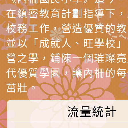
節慶祝活動」海報電
交通安全宣導標語播
檢送桃園市政府LED
在縝密教育計劃指導下，
道安宣導影像素材
字稿及LCD託播影片
檢送行政院新聞傳播處
校務工作，營造優質的教
月份公共服務政策溝
檢送本市馬祖新村眷
並以「成就人、旺學校」
訊
區《植地有聲》主題
有關本市辦理115年
營之學，鋪陳一個璀璨亮
專注力研習營 「正
檢送桃園市政府LED
代優質學園，讓內柵的每
緒學習與生命教育(
字稿及LCD託播影片
函轉「2026台東博
茁壯。
梯次)」
海報電子檔及活動介
檢送桃園市政府家庭
「小桃家7月課程資
有關本局115年「暑
流量統計
「HELLO新鮮人」
年─青春專案」LED
為配合政府政策宣導