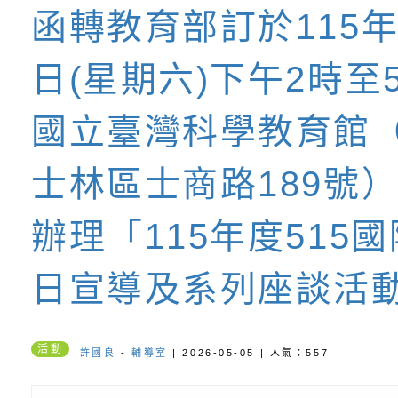
函轉教育部訂於115年
書會」、「親密關係
環境
字稿及LCD託播影片
有關桃園市政府家庭
度515國際家
日(星期六)下午2時至
坊」、「祖孫樂淘桃
服務資源資訊
檢送桃園市政府LED
及系列座談活動
國立臺灣科學教育館
徵件活動」海報
字稿及LCD託播影（
函轉有關身心障礙者
（CRPD）第三次國
檢送行政院新聞傳播處
士林區士商路189號
園市內柵國民小
約專要文件及附件英
月份公共服務政策溝
轉知教育部國民及學
辦理「115年度515
質教育園地
訊
辦理「115年度促進
檢送桃園市政府LED
日宣導及系列座談活
緒學習知能研習」
字稿及LCD託播影片
函轉有關本府新聞處檢
6月交通安全宣導標語
有關「115年各賣場
活動
許國良
-
輔導室
| 2026-05-05 | 人氣：557