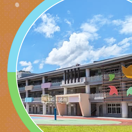
產期高風險孕產婦（
家長協會(以下稱該協
檢送桃園市政府家庭
關懷計畫」說明1份
「115年度『視界同
「小桃家3月課程資
檢送本府新聞處115
庭支持與分享系列講
安全宣導標語播放表
檢送行政院新聞傳播處
場線上座談會」活動
宣導影像素材
月份公共服務政策溝
檢送桃園市立慈文國
其合輯一覽表1份（
「115學年度體育班
函轉有關司法院辦理
https://reurl.cc/gn
明會」
制度宣導活動
財團法人人本教育文
擬舉辦『教出會思考
桃園市八德區大成國
孩-2026森林小學巡
辦「桃園市115學年
有關本局製作本市「
向AI對親子關係的挑
藝術才能音樂班鑑定
站學生心理關懷平臺
桃園市平鎮區忠貞國