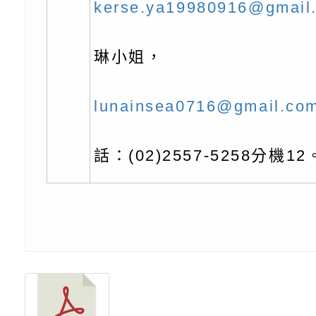
北、中、南共3場次
少意見交流大會」簡
月至8月舉辦「空間
檢送行政院新聞傳播處
kerse.ya19980916@gmail
訓練
多元文化遊戲室之規
月份公共服務政策溝
桃園市龜山區大坑國
琳小姐，
造」、「阿德勒心理
訊
理114學年度整合性
台灣遊戲治療學會115
學諮商輔導的應用」
育講座「爸媽不暴走
日舉辦「空間的療癒
檢送衛生福利部「政
lunainsea0716@gmail.co
不只是遊戲 - 兒童
成長」
文化遊戲室之規畫與
材應注意之可及性格
有關本市桃園區中埔
話：(02)2557-5258分機12
門工作坊 （中部場）
「桃園市115年度兒
有關國立羅東高級中
情緒管理訓練-獨輪
「生命教育議題深化
檢送LED跑馬燈文字
施計畫」
議題論壇與生命塔羅)
託播影片
有關教育部特殊教育
團學前及國中小身障
有關國立臺中教育大