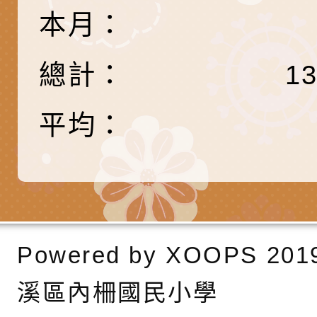
「HELLO新鮮人」
年─青春專案」LED
為配合政府政策宣導
本月：
養練習題」、「青少
字稿
者權益暨落實保護青
檢送桃園市政府LED
總計：
1
書會」、「親密關係
環境
字稿及LCD託播影片
有關桃園市政府家庭
坊」、「祖孫樂淘桃
服務資源資訊
檢送桃園市政府LED
平均：
徵件活動」海報
字稿及LCD託播影（
函轉有關身心障礙者
（CRPD）第三次國
檢送行政院新聞傳播處
約專要文件及附件英
月份公共服務政策溝
轉知教育部國民及學
Powered by
XOOPS
201
訊
辦理「115年度促進
檢送桃園市政府LED
溪區內柵國民小學
緒學習知能研習」
字稿及LCD託播影片
函轉有關本府新聞處檢