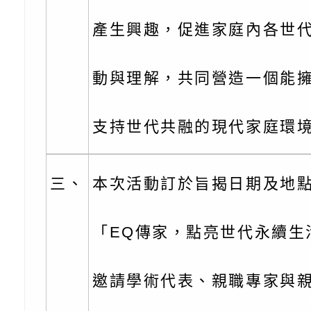
充實方案：「怪創劇
關事項
檢送行政院新聞傳播處
產生興趣，促進家庭內各世
角色驅動的聲音與故
月份公共服務政策溝
台北松山文創園區5
訊
「櫻桃小丸子原作40
檢送桃園市政府LED
動與理解，共同營造一個能
展」
字稿及LCD託播影（
轉知國立臺灣師範大
支持世代共融的現代家庭環
「115學年度身心障
檢送桃園市政府LED
知能研習」
字稿
函轉國立臺灣師範大
三、
本次活動訂於旨揭日期及地
「115學年度身心障
有關桃園市八德區大
「EQ傳家，點亮世代永續生
知能研習」
學辦理「音樂班第27
檢送桃園市政府家庭
樂會-憶起玩樂」
「小桃家5月課程資
檢送「小桃家幸福+ Po
邀請學術代表、親職專家與