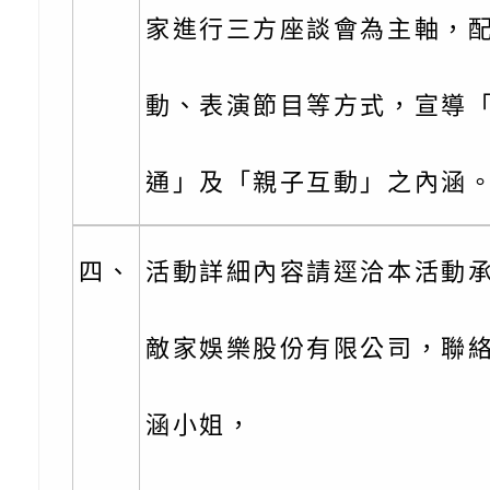
子的人際必修課」、
實體座談會」海報
函轉臺北市勞動力重
家進行三方座談會為主軸，
代的親職教養」海報
委託辦理「2026臺
檢送桃園市政府LED
摩據點視覺設計競賽
字稿
函轉教育部訂於115年
動、表演節目等方式，宣導
章
(星期六)下午2時至5
檢送本市115學年度
通」及「親子互動」之內涵
立臺灣科學教育館（
術才能音樂班鑑定二
函轉本府新聞處115
林區士商路189號）
章
安全宣導
檢送本府新聞處115
四、
活動詳細內容請逕洽本活動承
理「115年度515國
安全宣導
有關衛生福利部辦理「
敵家娛樂股份有限公司，聯
導及系列座談活動」
逆境少年家庭支持服
轉知社團法人中華民
涵小姐，
員專業輔導及效能精
礙聯盟辦理「2026
台灣遊戲治療學會將於