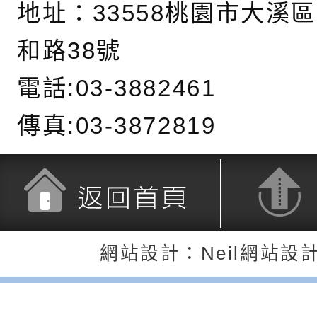
地址：
33558桃園市大溪
6月交通安全宣導標語
有關「115年各賣場
份及道安宣導影像素
設置防災(颱)專區」
信誼基金會於6／27
和路38號
【打噴嚏、流鼻水、
檢送桃園市政府LED
電話:03-3882461
0-8歲抗過敏照護指
字稿及LCD託播影片
檢送桃園市政府家庭
傳真:03-3872819
童過敏免疫專家 林
「小桃家6月課程資
檢送桃園市政府LED
講】親職講座
約幸福生活-婚前教育
字稿及LCD託播影（
轉知財團法人天主教
坊」、「幸福婚姻系
立蘆葦啟智中心辦理
有關桃園市桃園區西
返回首頁
返回頂端
網站設計：Neil網站設
座」、「2026開心F
而立》蘆葦三十．創
學辦理115年度區域
檢送桃園市政府LED
家庭好時光」海報
成果分享會
充實方案：「視」機
字稿及LCD託播影（
有關桃園市桃園區新