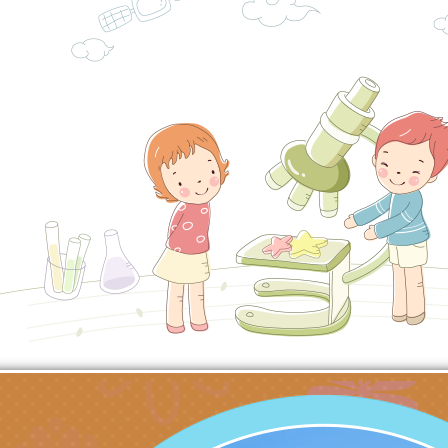
代愛在陪伴」、「親
礙者中小學生環保繪
訊
辦理115年原住民家
桃園市大溪區田心國
時光」海報
『原原』不絕－親子
理「桃園市115年度
轉知中華民國全國家
會」
職員及家長特教知能
會（以下簡稱全家協
轉知台中市身心障礙
115年國民小學學生
協會辦理「臺中市第
檢送國立臺南大學辦理
明會」
之光身心障礙繪畫徵
視覺障礙學生儀表及
「區域職業試探與體
展」活動
學研習」實施計畫(
心」、「自造教育及
轉知本市辦理「115
中心」及「國中小職
者保齡球賽」
檢送桃園市政府LED
習營」等師生，參訪1
字稿及LCD託播影（
轉知衛生福利部社會
「第56屆全國技能競
檢送該部國民健康署1
有關社團法人中華民