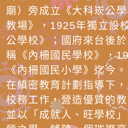
務實施計畫」
字稿及LCD託播影（
轉知有關我國身心障
廟）旁成立《大科崁公學
公約（CRPD）第三
函轉本府新聞處115
教場》，1925年獨立設
告條約專要文件及附
安全宣導標語播放表
檢送桃園市政府消防
公學校》；國府來台後於1
告
宣導影像素材
宣導影片」宣導短片
轉知本市特殊教育學
稱《內柵國民學校》，19
載網址：
行為問題支持資源中
函轉農業部酪農產業
《內柵國民小學》迄今。
https://reurl.cc/a
「桃園市114學年度
乳相關宣導推廣圖卡
檢送桃園市政府LED
在縝密教育計劃指導下，
估人員魏氏五版寒假
字稿及LCD託播影（
為提升兒少性剝削防
校務工作，營造優質的教
梯次含複訓暨魏氏五
益，本府家庭暴力暨
函轉桃園市政府「20
並以「成就人、旺學校」
用分析培訓研習」之
治中心依常見案例製
性(防空)演習執行計
檢送桃園市政府家庭