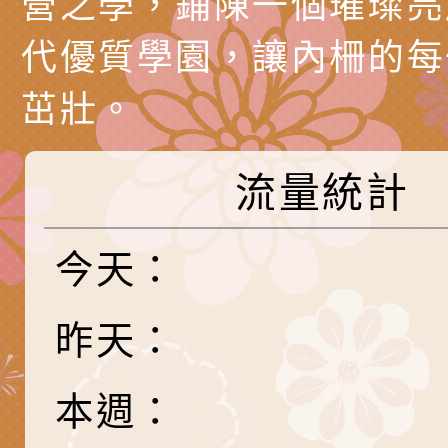
營之學，鋪陳一個璀璨亮
調整
剝削防制宣導影片
轉桃園市政府「202
「115年度祖孫樂淘
函轉本府新聞處檢送1
代優質學園，讓內柵的每
（防空）演習－行動
節慶祝活動」海報電
交通安全宣導標語播
檢送桃園市政府LED
茁壯。
演練」
道安宣導影像素材
字稿及LCD託播影片
檢送行政院新聞傳播處
月份公共服務政策溝
檢送本市馬祖新村眷
流量統計
訊
區《植地有聲》主題
有關本市辦理115年
專注力研習營 「正
檢送桃園市政府LED
今天：
緒學習與生命教育(
字稿及LCD託播影片
函轉「2026台東博
昨天：
梯次)」
海報電子檔及活動介
檢送桃園市政府家庭
本週：
「小桃家7月課程資
有關本局115年「暑