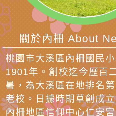
長說明會
辦「桃園市115學年
轉知國立高雄師範大
藝術才能國樂班鑑定
「2026全國特殊教
函轉內政部檢送修正之
長說明會
學術研討會」暨徵稿
反詐宣導影片連結一
函轉內政部為強化社
關於內柵 About Ne
詐知能及宣導檢察官
檢送本市馬祖新村眷
官制度中協助被害人
區「馬村設計實驗室
信誼基金會於3／14
桃園市大溪區內柵國民小
製作相關宣導短片
味．茶味》特展海報
【父母也需要被照顧
有關本市學生輔導諮
1901年。創校迄今歷百
育兒中找回內在安定
下簡稱輔諮中心)辦理
檢送「桃園市特殊教
暑，為大溪區在地排名第
心怡心理師主講】線
上半年高國中小學學
緒及行為問題支持資
檢送桃園市政府LCD
老校。日據時期草創成立
座
生諮詢服務
114學年度第2學期
（圖）片
檢送桃園市政府LED
內柵地區信仰中心仁安宮