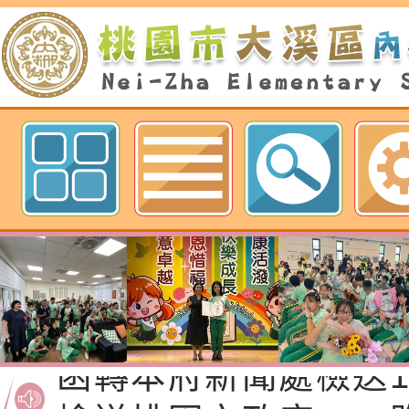
歡迎參觀：桃園市內柵國民小學網
函轉桃園市政府「20
性(防空)演習執行計
檢送桃園市政府家庭
轉桃園市政府「202
「115年度祖孫樂淘
函轉本府新聞處檢送1
（防空）演習－行動
節慶祝活動」海報電
交通安全宣導標語播
檢送桃園市政府LED