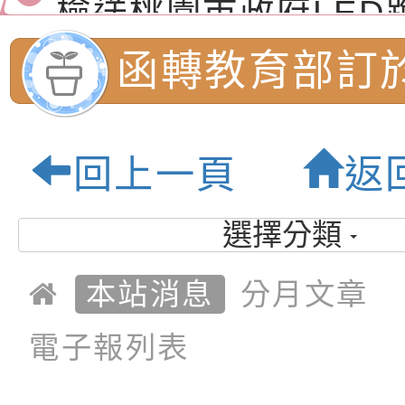
演練」
道安宣導影像素材
字稿及LCD託播影片
檢送行政院新聞傳播處
函轉教育部訂於
月份公共服務政策溝
檢送本市馬祖新村眷
訊
區《植地有聲》主題
有關本市辦理115年
5月16日(星期
回上一頁
返
專注力研習營 「正
檢送桃園市政府LED
2時至5時，假
緒學習與生命教育(
字稿及LCD託播影片
函轉「2026台東博
選擇分類
灣科學教育館
梯次)」
海報電子檔及活動介
檢送桃園市政府家庭
本站消息
分月文章
「小桃家7月課程資
有關本局115年「暑
士林區士商路1
電子報列表
「HELLO新鮮人」
年─青春專案」LED
為配合政府政策宣導
1樓大廳辦理「
養練習題」、「青少
字稿
者權益暨落實保護青
檢送桃園市政府LED