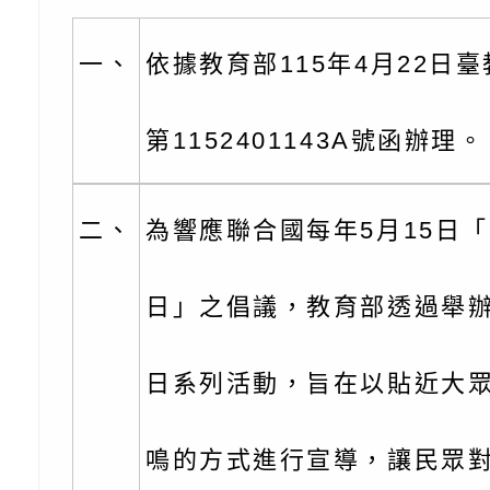
份及道安宣導影像素
設置防災(颱)專區」
信誼基金會於6／27
【打噴嚏、流鼻水、
檢送桃園市政府LED
一、
依據教育部115年4月22日臺
0-8歲抗過敏照護指
字稿及LCD託播影片
檢送桃園市政府家庭
第1152401143A號函辦理。
童過敏免疫專家 林
「小桃家6月課程資
檢送桃園市政府LED
講】親職講座
約幸福生活-婚前教育
字稿及LCD託播影（
轉知財團法人天主教
二、
為響應聯合國每年5月15日
坊」、「幸福婚姻系
立蘆葦啟智中心辦理
有關桃園市桃園區西
日」之倡議，教育部透過舉
座」、「2026開心F
而立》蘆葦三十．創
學辦理115年度區域
檢送桃園市政府LED
家庭好時光」海報
成果分享會
充實方案：「視」機
字稿及LCD託播影（
有關桃園市桃園區新
日系列活動，旨在以貼近大
覺暫留創意應用與實
學辦理115年度區域
「學生申訴及再申訴
鳴的方式進行宣導，讓民眾