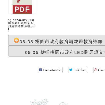
理「普特協作—課程
「115年適應運動經
轉知教育部國教署生
知能工作坊」
題交流工作坊」活動
業發展中心（國立羅
檢送桃園市政府LED
1) 115年度515國
學）辦理「115年度
字稿及LCD託播圖片
檢送桃園市政府LED
際家庭日宣導及系
列座談活動海報.pd
f
題融入教學－國民中
字稿及LCD託播影（
國家發展委員會檔案
05-05 桃園市政府教育局親職教育通訊「
（教材）推薦實施計
理本(115)年「春遊
檢送桃園市政府家庭
05-05 檢送桃園市政府LED跑馬燈文字
動
「小桃家4月課程資
西門國小114學年度
姻怎麼翻譯－青少年
親職教育講座「如何
有關財團法人中華國
Facebook
Twitter
Go
工作坊」、「愛『原
情緒力？—用SEL玩
礙者生命教育推廣協
檢送行政院新聞傳播處
親子共學同樂會」、
子溝通之秘訣」
「環保愛台灣」第五
月份公共服務政策溝
有關桃園市政府家庭