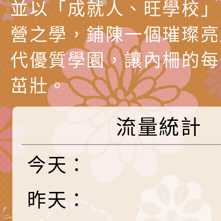
產期高風險孕產婦（
家長協會(以下稱該協
檢送桃園市政府家庭
並以「成就人、旺學校」
關懷計畫」說明1份
「115年度『視界同
「小桃家3月課程資
檢送本府新聞處115
營之學，鋪陳一個璀璨亮
庭支持與分享系列講
安全宣導標語播放表
檢送行政院新聞傳播處
代優質學園，讓內柵的每
場線上座談會」活動
宣導影像素材
月份公共服務政策溝
檢送桃園市立慈文國
茁壯。
其合輯一覽表1份（
「115學年度體育班
函轉有關司法院辦理
流量統計
https://reurl.cc/gn
明會」
制度宣導活動
財團法人人本教育文
擬舉辦『教出會思考
桃園市八德區大成國
今天：
孩-2026森林小學巡
辦「桃園市115學年
有關本局製作本市「
昨天：
向AI對親子關係的挑
藝術才能音樂班鑑定
站學生心理關懷平臺
桃園市平鎮區忠貞國