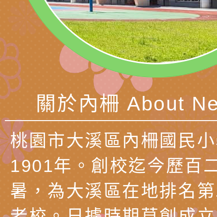
理「普特協作—課程
「115年適應運動經
轉知教育部國教署生
知能工作坊」
題交流工作坊」活動
業發展中心（國立羅
檢送桃園市政府LED
學）辦理「115年度
字稿及LCD託播圖片
檢送桃園市政府LED
題融入教學－國民中
字稿及LCD託播影（
國家發展委員會檔案
關於內柵 About Ne
（教材）推薦實施計
理本(115)年「春遊
檢送桃園市政府家庭
動
「小桃家4月課程資
西門國小114學年度
桃園市大溪區內柵國民小
姻怎麼翻譯－青少年
親職教育講座「如何
有關財團法人中華國
1901年。創校迄今歷百
工作坊」、「愛『原
情緒力？—用SEL玩
礙者生命教育推廣協
檢送行政院新聞傳播處
暑，為大溪區在地排名第
親子共學同樂會」、
子溝通之秘訣」
「環保愛台灣」第五
月份公共服務政策溝
有關桃園市政府家庭
老校。日據時期草創成立