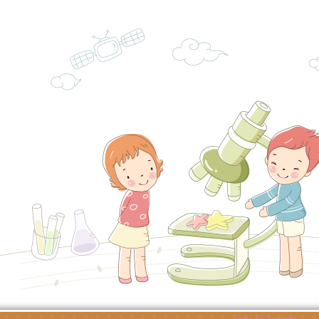
子的人際必修課」、
實體座談會」海報
函轉臺北市勞動力重
代的親職教養」海報
委託辦理「2026臺
檢送桃園市政府LED
摩據點視覺設計競賽
字稿
函轉教育部訂於115年
章
(星期六)下午2時至5
檢送本市115學年度
立臺灣科學教育館（
術才能音樂班鑑定二
函轉本府新聞處115
林區士商路189號）
章
安全宣導
檢送本府新聞處115
理「115年度515國
安全宣導
有關衛生福利部辦理「
導及系列座談活動」
逆境少年家庭支持服
轉知社團法人中華民
員專業輔導及效能精
礙聯盟辦理「2026
台灣遊戲治療學會將於