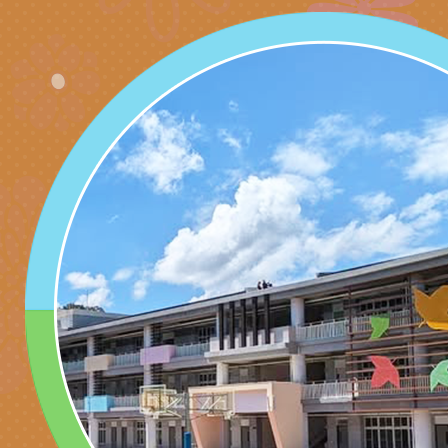
北、中、南共3場次
少意見交流大會」簡
月至8月舉辦「空間
檢送行政院新聞傳播處
訓練
多元文化遊戲室之規
月份公共服務政策溝
桃園市龜山區大坑國
造」、「阿德勒心理
訊
理114學年度整合性
台灣遊戲治療學會115
學諮商輔導的應用」
育講座「爸媽不暴走
日舉辦「空間的療癒
檢送衛生福利部「政
不只是遊戲 - 兒童
成長」
文化遊戲室之規畫與
材應注意之可及性格
有關本市桃園區中埔
門工作坊 （中部場）
「桃園市115年度兒
有關國立羅東高級中
情緒管理訓練-獨輪
「生命教育議題深化
檢送LED跑馬燈文字
施計畫」
議題論壇與生命塔羅)
託播影片
有關教育部特殊教育
團學前及國中小身障
有關國立臺中教育大