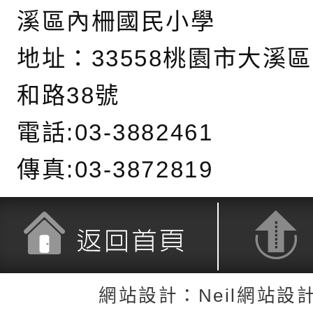
務實施計畫」
字稿及LCD託播影（
轉知有關我國身心障
溪區內柵國民小學
公約（CRPD）第三
函轉本府新聞處115
地址：
33558桃園市大溪
告條約專要文件及附
安全宣導標語播放表
檢送桃園市政府消防
和路38號
告
宣導影像素材
宣導影片」宣導短片
轉知本市特殊教育學
電話:03-3882461
載網址：
行為問題支持資源中
函轉農業部酪農產業
傳真:03-3872819
https://reurl.cc/a
「桃園市114學年度
乳相關宣導推廣圖卡
檢送桃園市政府LED
估人員魏氏五版寒假
字稿及LCD託播影（
為提升兒少性剝削防
梯次含複訓暨魏氏五
益，本府家庭暴力暨
函轉桃園市政府「20
返回首頁
返回頂端
用分析培訓研習」之
治中心依常見案例製
性(防空)演習執行計
檢送桃園市政府家庭
網站設計：Neil網站設