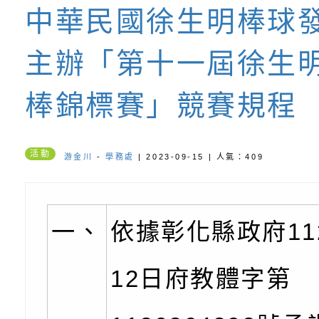
養練習題」、「青少
字稿
者權益暨落實保護青
檢送桃園市政府LED
中華民國徐生明棒球
書會」、「親密關係
環境
字稿及LCD託播影片
有關桃園市政府家庭
主辦「第十一屆徐生
坊」、「祖孫樂淘桃
服務資源資訊
檢送桃園市政府LED
棒錦標賽」競賽規程
徵件活動」海報
字稿及LCD託播影（
函轉有關身心障礙者
（CRPD）第三次國
檢送行政院新聞傳播處
活動
游金川
-
學務處
| 2023-09-15 | 人氣：409
約專要文件及附件英
月份公共服務政策溝
轉知教育部國民及學
訊
辦理「115年度促進
檢送桃園市政府LED
一、
依據彰化縣政府11
緒學習知能研習」
字稿及LCD託播影片
函轉有關本府新聞處檢
12日府教體字第
6月交通安全宣導標語
有關「115年各賣場