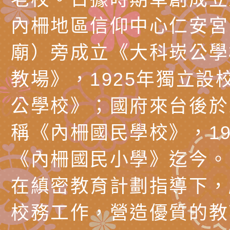
代愛在陪伴」、「親
礙者中小學生環保繪
訊
辦理115年原住民家
桃園市大溪區田心國
內柵地區信仰中心仁安宮
時光」海報
『原原』不絕－親子
理「桃園市115年度
轉知中華民國全國家
廟）旁成立《大科崁公學
會」
職員及家長特教知能
會（以下簡稱全家協
轉知台中市身心障礙
教場》，1925年獨立設
115年國民小學學生
協會辦理「臺中市第
檢送國立臺南大學辦理
公學校》；國府來台後於1
明會」
之光身心障礙繪畫徵
視覺障礙學生儀表及
「區域職業試探與體
稱《內柵國民學校》，19
展」活動
學研習」實施計畫(
心」、「自造教育及
轉知本市辦理「115
《內柵國民小學》迄今。
中心」及「國中小職
者保齡球賽」
檢送桃園市政府LED
在縝密教育計劃指導下，
習營」等師生，參訪1
字稿及LCD託播影（
轉知衛生福利部社會
校務工作，營造優質的教
「第56屆全國技能競
檢送該部國民健康署1
有關社團法人中華民