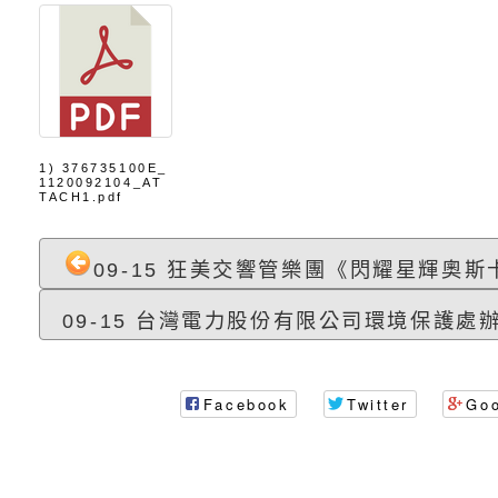
充實方案：「怪創劇
關事項
檢送行政院新聞傳播處
角色驅動的聲音與故
月份公共服務政策溝
台北松山文創園區5
訊
「櫻桃小丸子原作40
檢送桃園市政府LED
展」
字稿及LCD託播影（
轉知國立臺灣師範大
1) 376735100E_
1120092104_AT
TACH1.pdf
「115學年度身心障
檢送桃園市政府LED
09-15 狂美交響管樂團《閃耀星輝奧斯卡
知能研習」
字稿
函轉國立臺灣師範大
09-15 台灣電力股份有限公司環境保護處辦
「115學年度身心障
有關桃園市八德區大
知能研習」
學辦理「音樂班第27
檢送桃園市政府家庭
Facebook
Twitter
Go
樂會-憶起玩樂」
「小桃家5月課程資
檢送「小桃家幸福+ Po