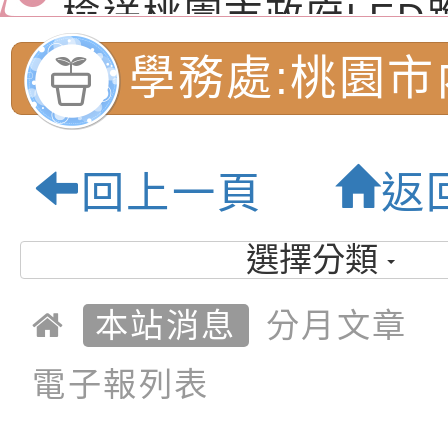
（防空）演習－行動
節慶祝活動」海報電
交通安全宣導標語播
檢送桃園市政府LED
演練」
道安宣導影像素材
字稿及LCD託播影片
檢送行政院新聞傳播處
學務處:桃園市
月份公共服務政策溝
檢送本市馬祖新村眷
民小學-優質教
訊
區《植地有聲》主題
有關本市辦理115年
回上一頁
返
專注力研習營 「正
檢送桃園市政府LED
緒學習與生命教育(
字稿及LCD託播影片
函轉「2026台東博
選擇分類
梯次)」
海報電子檔及活動介
檢送桃園市政府家庭
本站消息
分月文章
「小桃家7月課程資
有關本局115年「暑
電子報列表
「HELLO新鮮人」
年─青春專案」LED
為配合政府政策宣導