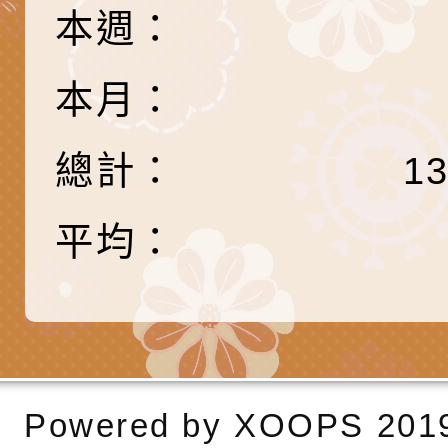
長說明會
辦「桃園市115學年
轉知國立高雄師範大
本週：
藝術才能國樂班鑑定
「2026全國特殊教
函轉內政部檢送修正之
本月：
長說明會
學術研討會」暨徵稿
反詐宣導影片連結一
函轉內政部為強化社
總計：
詐知能及宣導檢察官
檢送本市馬祖新村眷
1
官制度中協助被害人
區「馬村設計實驗室
信誼基金會於3／14
平均：
製作相關宣導短片
味．茶味》特展海報
【父母也需要被照顧
有關本市學生輔導諮
育兒中找回內在安定
下簡稱輔諮中心)辦理
檢送「桃園市特殊教
心怡心理師主講】線
上半年高國中小學學
緒及行為問題支持資
檢送桃園市政府LCD
座
生諮詢服務
114學年度第2學期
（圖）片
檢送桃園市政府LED
Powered by
XOOPS
201