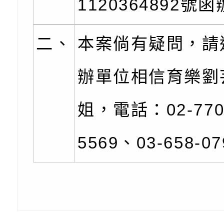
份及道安宣導影像素
設置防災(颱)專區」
信誼基金會於6／27
1120364892號
【打噴嚏、流鼻水、
檢送桃園市政府LED
二、
本案倘有疑問，請
0-8歲抗過敏照護指
字稿及LCD託播影片
檢送桃園市政府家庭
童過敏免疫專家 林
「小桃家6月課程資
檢送桃園市政府LED
辦單位相信育樂劉
講】親職講座
約幸福生活-婚前教育
字稿及LCD託播影（
轉知財團法人天主教
姐，電話：02-770
坊」、「幸福婚姻系
立蘆葦啟智中心辦理
有關桃園市桃園區西
5569、03-658-0
座」、「2026開心F
而立》蘆葦三十．創
學辦理115年度區域
檢送桃園市政府LED
家庭好時光」海報
成果分享會
充實方案：「視」機
字稿及LCD託播影（
有關桃園市桃園區新
覺暫留創意應用與實
學辦理115年度區域
「學生申訴及再申訴