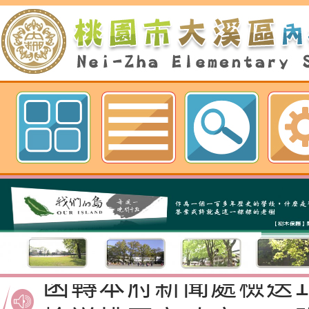
歡迎參觀：桃園市內柵國民小學網
函轉桃園市政府「20
性(防空)演習執行計
檢送桃園市政府家庭
轉桃園市政府「202
「115年度祖孫樂淘
函轉本府新聞處檢送1