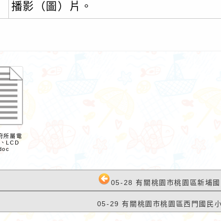
播影（圖）片。
路小語
作者：網路小語
政府所屬電
錯誤是學習的一部
生活是一面鏡子。你對它笑，
、LCD
doc
它就對你笑；你對它哭，它也
對你哭。
05-28 有關桃園市桃園區新埔國
05-29 有關桃園市桃園區西門國民小學