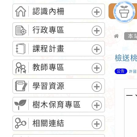
認識內柵
展
開
行政專區
選
本
展
單
開
課程計畫
選
檢送桃
展
單
開
教師專區
公告
選
許國
展
單
開
學習資源
選
展
一
單
開
樹木保育專區
選
展
單
開
相關連結
選
展