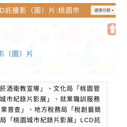
CD託播影（圖）片:桃園市
選擇分類
開
啟
播影（圖）片
上
方
區
塊
菸酒衛教宣導」、文化局「桃園管
城市紀錄片影展」、就業職訓服務
漁業普查」、地方稅務局「稅創藝競
局「桃園城市紀錄片影展」LCD託