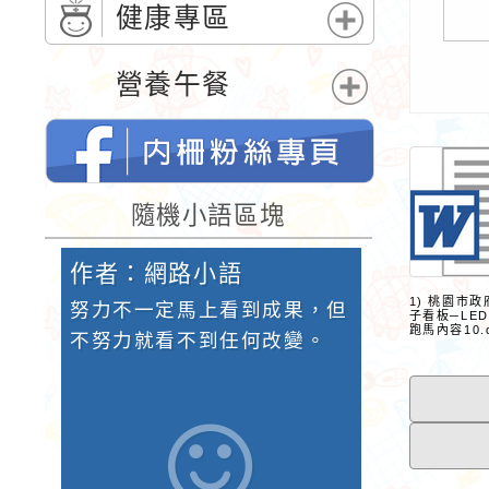
單
開
健康專區
選
展
單
開
營養午餐
選
展
單
開
選
單
桃園市內柵國民小學的FB網頁
隨機小語區塊
作者：網路小語
作者：網
1) 桃園市
了一輩
努力不一定馬上看到成果，但
不要怕錯，
子看板─LED
跑馬內容10.
的圓
不努力就看不到任何改變。
分。
個點都