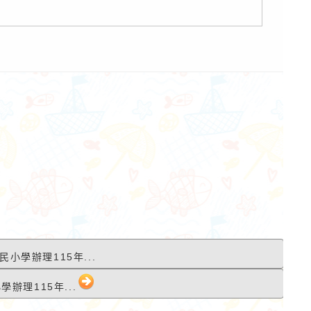
作者：網路小語
作者：網路小語
活著一天，就是有福氣，就該
你今天學的每一點東
珍惜。當我哭泣我沒有鞋子穿
都會變成你的超能力
的時候，我發現有人卻沒有
腳。
民小學辦理115年...
辦理115年...