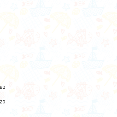
280
220