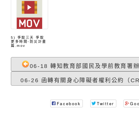
摩據點視覺設計競賽
字稿
函轉教育部訂於115年
章
(星期六)下午2時至5
檢送本市115學年度
立臺灣科學教育館（
術才能音樂班鑑定二
函轉本府新聞處115
5) 爭取三天 爭取
更多時間-防災計畫
篇.mov
林區士商路189號）
章
安全宣導
檢送本府新聞處115
06-18 轉知教育部國民及學前教育署辦理
理「115年度515國
安全宣導
有關衛生福利部辦理「
06-26 函轉有關身心障礙者權利公約（CRP
導及系列座談活動」
逆境少年家庭支持服
轉知社團法人中華民
員專業輔導及效能精
礙聯盟辦理「2026
台灣遊戲治療學會將於
Facebook
Twitter
Go
北、中、南共3場次
少意見交流大會」簡
月至8月舉辦「空間
檢送行政院新聞傳播處
訓練
多元文化遊戲室之規
月份公共服務政策溝
桃園市龜山區大坑國