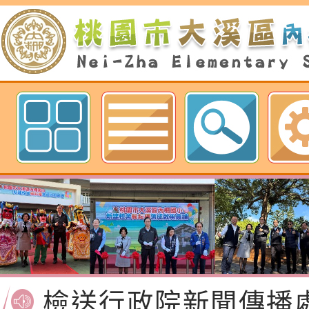
歡迎參觀：桃園市內柵國民小學網
檢送桃園市政府家庭
「115年度祖孫樂淘
函轉本府新聞處檢送1
節慶祝活動」海報電
交通安全宣導標語播
檢送桃園市政府LED
道安宣導影像素材
字稿及LCD託播影片
檢送行政院新聞傳播處