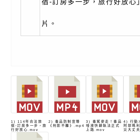
宿-訂房多一步，旅行好放心
訊
「櫻桃小丸子原作40
檢送桃園市政府LED
展」
字稿及LCD託播影（
轉知國立臺灣師範大
片。
「115學年度身心障
檢送桃園市政府LED
知能研習」
字稿
函轉國立臺灣師範大
「115學年度身心障
有關桃園市八德區大
知能研習」
學辦理「音樂班第27
檢送桃園市政府家庭
樂會-憶起玩樂」
「小桃家5月課程資
檢送「小桃家幸福+ Po
子的人際必修課」、
實體座談會」海報
函轉臺北市勞動力重
1) 114年合法旅
2) 毒品防制宣導
3) 毒駕麥走！毒品
4) 行
宿-訂房多一步，旅
《刑影不離》.mp4
唾液快篩執法正式
阿部瑪
行好放心.mov
上路.mov
災大丈夫
代的親職教養」海報
委託辦理「2026臺
檢送桃園市政府LED