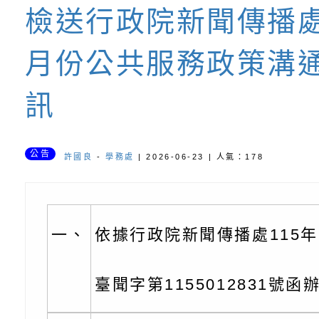
坊」、「祖孫樂淘桃
服務資源資訊
檢送桃園市政府LED
檢送行政院新聞傳播處
徵件活動」海報
字稿及LCD託播影（
函轉有關身心障礙者
月份公共服務政策溝
（CRPD）第三次國
檢送行政院新聞傳播處
訊
約專要文件及附件英
月份公共服務政策溝
轉知教育部國民及學
訊
辦理「115年度促進
檢送桃園市政府LED
公告
許國良
-
學務處
| 2026-06-23 | 人氣：178
緒學習知能研習」
字稿及LCD託播影片
函轉有關本府新聞處檢
6月交通安全宣導標語
有關「115年各賣場
一、
依據行政院新聞傳播處115年
份及道安宣導影像素
設置防災(颱)專區」
信誼基金會於6／27
臺聞字第1155012831號函
【打噴嚏、流鼻水、
檢送桃園市政府LED