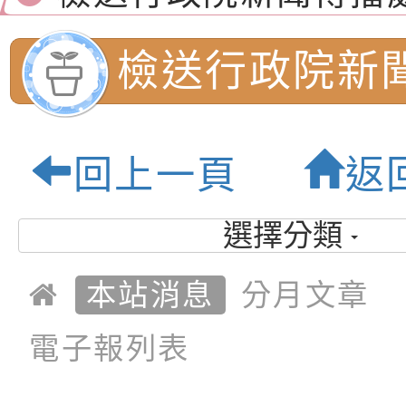
月份公共服務政策溝
檢送本市馬祖新村眷
檢送行政院新
訊
區《植地有聲》主題
有關本市辦理115年
專注力研習營 「正
檢送桃園市政府LED
115年7月份
緒學習與生命教育(
字稿及LCD託播影片
函轉「2026台東博
回上一頁
返
政策溝通短片資
梯次)」
海報電子檔及活動介
檢送桃園市政府家庭
選擇分類
「小桃家7月課程資
有關本局115年「暑
園市內柵國民小
「HELLO新鮮人」
年─青春專案」LED
為配合政府政策宣導
本站消息
分月文章
質教育園地
養練習題」、「青少
字稿
者權益暨落實保護青
檢送桃園市政府LED
電子報列表
書會」、「親密關係
環境
字稿及LCD託播影片
有關桃園市政府家庭