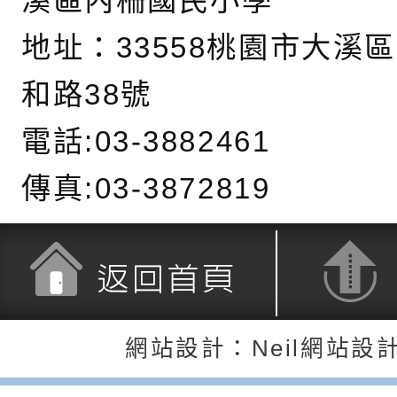
溪區內柵國民小學
道安宣導影像素材
字稿及LCD託播影片
檢送行政院新聞傳播處
地址：
33558桃園市大溪
月份公共服務政策溝
檢送本市馬祖新村眷
和路38號
訊
區《植地有聲》主題
有關本市辦理115年
電話:03-3882461
專注力研習營 「正
檢送桃園市政府LED
傳真:03-3872819
緒學習與生命教育(
字稿及LCD託播影片
函轉「2026台東博
梯次)」
海報電子檔及活動介
檢送桃園市政府家庭
「小桃家7月課程資
有關本局115年「暑
返回首頁
返回頂端
「HELLO新鮮人」
年─青春專案」LED
為配合政府政策宣導
網站設計：Neil網站設