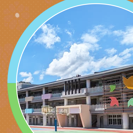
學）辦理「115年度
字稿及LCD託播圖片
檢送桃園市政府LED
題融入教學－國民中
字稿及LCD託播影（
國家發展委員會檔案
（教材）推薦實施計
理本(115)年「春遊
檢送桃園市政府家庭
動
「小桃家4月課程資
西門國小114學年度
姻怎麼翻譯－青少年
親職教育講座「如何
有關財團法人中華國
工作坊」、「愛『原
情緒力？—用SEL玩
礙者生命教育推廣協
檢送行政院新聞傳播處
親子共學同樂會」、
子溝通之秘訣」
「環保愛台灣」第五
月份公共服務政策溝
有關桃園市政府家庭
代愛在陪伴」、「親
礙者中小學生環保繪
訊
辦理115年原住民家
桃園市大溪區田心國
時光」海報
『原原』不絕－親子
理「桃園市115年度
轉知中華民國全國家