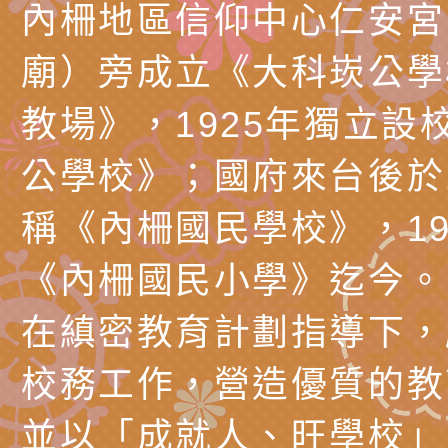
內柵地區信仰中心仁安宮
庭支持與分享系列講
安全宣導標語播放表
檢送行政院新聞傳播處
廟）旁成立《大科崁公學
場線上座談會」活動
宣導影像素材
月份公共服務政策溝
檢送桃園市立慈文國
教場》，1925年獨立設
其合輯一覽表1份（
「115學年度體育班
函轉有關司法院辦理
公學校》；國府來台後於1
https://reurl.cc/gn
明會」
制度宣導活動
財團法人人本教育文
稱《內柵國民學校》，19
擬舉辦『教出會思考
桃園市八德區大成國
《內柵國民小學》迄今。
孩-2026森林小學巡
辦「桃園市115學年
有關本局製作本市「
在縝密教育計劃指導下，
向AI對親子關係的挑
藝術才能音樂班鑑定
站學生心理關懷平臺
桃園市平鎮區忠貞國
校務工作，營造優質的教
長說明會
辦「桃園市115學年
轉知國立高雄師範大
並以「成就人、旺學校」
藝術才能國樂班鑑定
「2026全國特殊教
函轉內政部檢送修正之