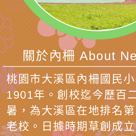
會」
職員及家長特教知能
會（以下簡稱全家協
轉知台中市身心障礙
115年國民小學學生
協會辦理「臺中市第
檢送國立臺南大學辦理
明會」
之光身心障礙繪畫徵
視覺障礙學生儀表及
「區域職業試探與體
關於內柵 About Ne
展」活動
學研習」實施計畫(
心」、「自造教育及
轉知本市辦理「115
中心」及「國中小職
者保齡球賽」
檢送桃園市政府LED
桃園市大溪區內柵國民小
習營」等師生，參訪1
字稿及LCD託播影（
轉知衛生福利部社會
1901年。創校迄今歷百
「第56屆全國技能競
檢送該部國民健康署1
有關社團法人中華民
暑，為大溪區在地排名第
產期高風險孕產婦（
家長協會(以下稱該協
檢送桃園市政府家庭
老校。日據時期草創成立
關懷計畫」說明1份
「115年度『視界同
「小桃家3月課程資
檢送本府新聞處115