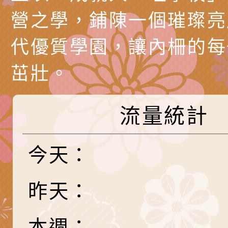
營之學，鋪陳一個璀璨亮
長說明會
學術研討會」暨徵稿
反詐宣導影片連結一
函轉內政部為強化社
代優質學園，讓內柵的每
詐知能及宣導檢察官
檢送本市馬祖新村眷
官制度中協助被害人
區「馬村設計實驗室
信誼基金會於3／14
茁壯。
製作相關宣導短片
味．茶味》特展海報
【父母也需要被照顧
有關本市學生輔導諮
流量統計
育兒中找回內在安定
下簡稱輔諮中心)辦理
檢送「桃園市特殊教
心怡心理師主講】線
上半年高國中小學學
緒及行為問題支持資
檢送桃園市政府LCD
今天：
座
生諮詢服務
114學年度第2學期
（圖）片
檢送桃園市政府LED
昨天：
務實施計畫」
字稿及LCD託播影（
轉知有關我國身心障
公約（CRPD）第三
函轉本府新聞處115
本週：