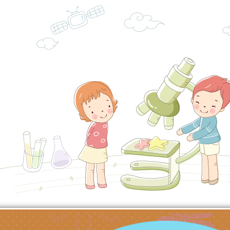
造」、「阿德勒心理
訊
理114學年度整合性
台灣遊戲治療學會115
學諮商輔導的應用」
育講座「爸媽不暴走
日舉辦「空間的療癒
檢送衛生福利部「政
不只是遊戲 - 兒童
成長」
文化遊戲室之規畫與
材應注意之可及性格
有關本市桃園區中埔
門工作坊 （中部場）
「桃園市115年度兒
有關國立羅東高級中
情緒管理訓練-獨輪
「生命教育議題深化
檢送LED跑馬燈文字
施計畫」
議題論壇與生命塔羅)
託播影片
有關教育部特殊教育
團學前及國中小身障
有關國立臺中教育大
理「普特協作—課程
「115年適應運動經
轉知教育部國教署生
知能工作坊」
題交流工作坊」活動
業發展中心（國立羅
檢送桃園市政府LED