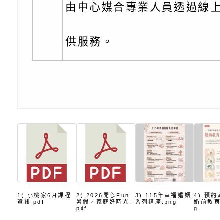
子的人際必修課」、
實體座談會」海報
函轉臺北市勞動力重
由中心媒合專業人員透過線
代的親職教養」海報
委託辦理「2026臺
檢送桃園市政府LED
供服務。
摩據點視覺設計競賽
字稿
函轉教育部訂於115年
章
(星期六)下午2時至5
檢送本市115學年度
立臺灣科學教育館（
術才能音樂班鑑定二
函轉本府新聞處115
林區士商路189號）
章
安全宣導
檢送本府新聞處115
理「115年度515國
安全宣導
有關衛生福利部辦理「
導及系列座談活動」
逆境少年家庭支持服
轉知社團法人中華民
員專業輔導及效能精
礙聯盟辦理「2026
台灣遊戲治療學會將於
1) 小桃家6月課程
2) 2026開心Fun
3) 115年幸福婚姻
4) 預
資訊.pdf
暑假，家庭好時光.
系列講座.png
婚前教育
pdf
g