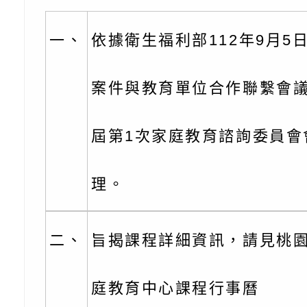
份及道安宣導影像素
設置防災(颱)專區」
信誼基金會於6／27
【打噴嚏、流鼻水、
檢送桃園市政府LED
一、
依據衛生福利部112年9月5
0-8歲抗過敏照護指
字稿及LCD託播影片
檢送桃園市政府家庭
案件與教育單位合作聯繫會議
童過敏免疫專家 林
「小桃家6月課程資
檢送桃園市政府LED
講】親職講座
約幸福生活-婚前教育
字稿及LCD託播影（
轉知財團法人天主教
屆第1次家庭教育諮詢委員會
坊」、「幸福婚姻系
立蘆葦啟智中心辦理
有關桃園市桃園區西
理。
座」、「2026開心F
而立》蘆葦三十．創
學辦理115年度區域
檢送桃園市政府LED
家庭好時光」海報
成果分享會
充實方案：「視」機
字稿及LCD託播影（
有關桃園市桃園區新
二、
旨揭課程詳細資訊，請見桃
覺暫留創意應用與實
學辦理115年度區域
「學生申訴及再申訴
庭教育中心課程行事曆