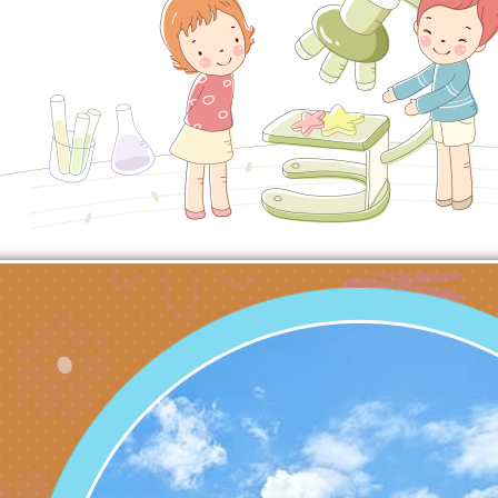
理「普特協作—課程
「115年適應運動經
轉知教育部國教署生
知能工作坊」
題交流工作坊」活動
業發展中心（國立羅
檢送桃園市政府LED
學）辦理「115年度
字稿及LCD託播圖片
檢送桃園市政府LED
題融入教學－國民中
字稿及LCD託播影（
國家發展委員會檔案
（教材）推薦實施計
理本(115)年「春遊
檢送桃園市政府家庭
動
「小桃家4月課程資
西門國小114學年度
姻怎麼翻譯－青少年
親職教育講座「如何
有關財團法人中華國
工作坊」、「愛『原
情緒力？—用SEL玩
礙者生命教育推廣協
檢送行政院新聞傳播處
親子共學同樂會」、
子溝通之秘訣」
「環保愛台灣」第五
月份公共服務政策溝
有關桃園市政府家庭