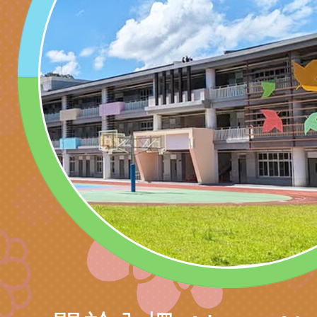
代愛在陪伴」、「親
礙者中小學生環保繪
訊
辦理115年原住民家
桃園市大溪區田心國
時光」海報
『原原』不絕－親子
理「桃園市115年度
轉知中華民國全國家
會」
職員及家長特教知能
會（以下簡稱全家協
轉知台中市身心障礙
115年國民小學學生
協會辦理「臺中市第
檢送國立臺南大學辦理
明會」
之光身心障礙繪畫徵
視覺障礙學生儀表及
「區域職業試探與體
展」活動
學研習」實施計畫(
心」、「自造教育及
轉知本市辦理「115
中心」及「國中小職
者保齡球賽」
檢送桃園市政府LED
習營」等師生，參訪1
字稿及LCD託播影（
轉知衛生福利部社會
「第56屆全國技能競
檢送該部國民健康署1
有關社團法人中華民