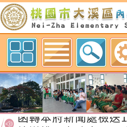
歡迎參觀：桃園市內柵國民小學網
函轉桃園市政府「20
性(防空)演習執行計
檢送桃園市政府家庭
轉桃園市政府「202
「115年度祖孫樂淘
函轉本府新聞處檢送1