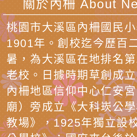
關於內柵 About Ne
產期高風險孕產婦（
家長協會(以下稱該協
檢送桃園市政府家庭
關懷計畫」說明1份
「115年度『視界同
「小桃家3月課程資
檢送本府新聞處115
桃園市大溪區內柵國民小
庭支持與分享系列講
安全宣導標語播放表
檢送行政院新聞傳播處
1901年。創校迄今歷百
場線上座談會」活動
宣導影像素材
月份公共服務政策溝
檢送桃園市立慈文國
暑，為大溪區在地排名第
其合輯一覽表1份（
「115學年度體育班
函轉有關司法院辦理
老校。日據時期草創成立
https://reurl.cc/gn
明會」
制度宣導活動
財團法人人本教育文
內柵地區信仰中心仁安宮
擬舉辦『教出會思考
桃園市八德區大成國
廟）旁成立《大科崁公學
孩-2026森林小學巡
辦「桃園市115學年
有關本局製作本市「
教場》，1925年獨立設
向AI對親子關係的挑
藝術才能音樂班鑑定
站學生心理關懷平臺
桃園市平鎮區忠貞國