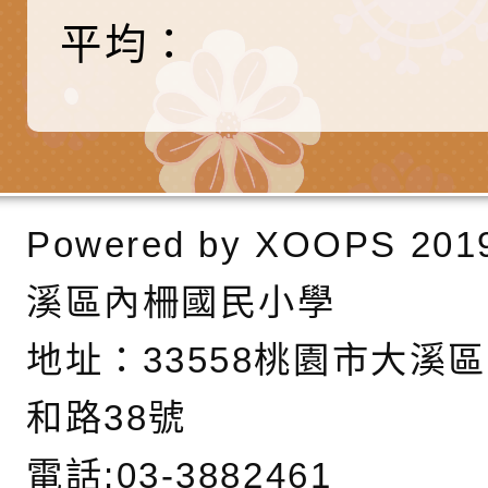
調整
剝削防制宣導影片
轉桃園市政府「202
「115年度祖孫樂淘
函轉本府新聞處檢送1
平均：
（防空）演習－行動
節慶祝活動」海報電
交通安全宣導標語播
檢送桃園市政府LED
演練」
道安宣導影像素材
字稿及LCD託播影片
檢送行政院新聞傳播處
月份公共服務政策溝
檢送本市馬祖新村眷
訊
區《植地有聲》主題
有關本市辦理115年
Powered by
XOOPS
201
專注力研習營 「正
檢送桃園市政府LED
溪區內柵國民小學
緒學習與生命教育(
字稿及LCD託播影片
函轉「2026台東博
地址：
33558桃園市大溪
梯次)」
海報電子檔及活動介
檢送桃園市政府家庭
和路38號
「小桃家7月課程資
有關本局115年「暑
電話:03-3882461