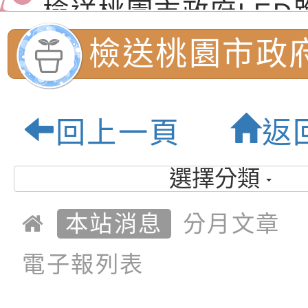
（防空）演習－行動
節慶祝活動」海報電
交通安全宣導標語播
檢送桃園市政府LED
演練」
道安宣導影像素材
字稿及LCD託播影片
檢送行政院新聞傳播處
檢送桃園市政
月份公共服務政策溝
檢送本市馬祖新村眷
育中心「小桃
訊
區《植地有聲》主題
有關本市辦理115年
回上一頁
返
專注力研習營 「正
檢送桃園市政府LED
程資訊」、「
緒學習與生命教育(
字稿及LCD託播影片
函轉「2026台東博
選擇分類
生活-婚前教育
梯次)」
海報電子檔及活動介
檢送桃園市政府家庭
本站消息
分月文章
「小桃家7月課程資
有關本局115年「暑
坊」、「幸福
電子報列表
「HELLO新鮮人」
年─青春專案」LED
為配合政府政策宣導
講座」、「20