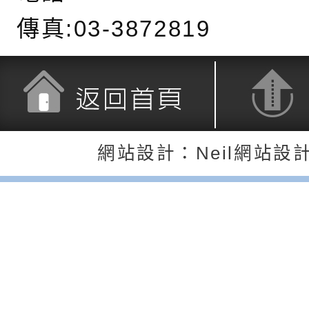
「HELLO新鮮人」
年─青春專案」LED
為配合政府政策宣導
傳真:03-3872819
養練習題」、「青少
字稿
者權益暨落實保護青
檢送桃園市政府LED
書會」、「親密關係
環境
字稿及LCD託播影片
有關桃園市政府家庭
坊」、「祖孫樂淘桃
服務資源資訊
檢送桃園市政府LED
返回首頁
返回頂端
徵件活動」海報
字稿及LCD託播影（
函轉有關身心障礙者
網站設計：Neil網站設
（CRPD）第三次國
檢送行政院新聞傳播處
約專要文件及附件英
月份公共服務政策溝
轉知教育部國民及學
訊
辦理「115年度促進
檢送桃園市政府LED
緒學習知能研習」
字稿及LCD託播影片
函轉有關本府新聞處檢