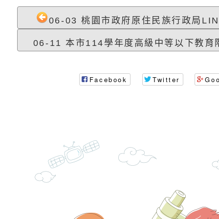
北、中、南共3場次
少意見交流大會」簡
月至8月舉辦「空間
檢送行政院新聞傳播處
06-03 桃園市政府原住民族行政局LIN
訓練
多元文化遊戲室之規
月份公共服務政策溝
桃園市龜山區大坑國
06-11 本市114學年度高級中等以下教育階
造」、「阿德勒心理
訊
理114學年度整合性
台灣遊戲治療學會115
學諮商輔導的應用」
育講座「爸媽不暴走
日舉辦「空間的療癒
檢送衛生福利部「政
Facebook
Twitter
Go
不只是遊戲 - 兒童
成長」
文化遊戲室之規畫與
材應注意之可及性格
有關本市桃園區中埔
門工作坊 （中部場）
「桃園市115年度兒
有關國立羅東高級中
情緒管理訓練-獨輪
「生命教育議題深化
檢送LED跑馬燈文字
施計畫」
議題論壇與生命塔羅)
託播影片
有關教育部特殊教育
團學前及國中小身障
有關國立臺中教育大