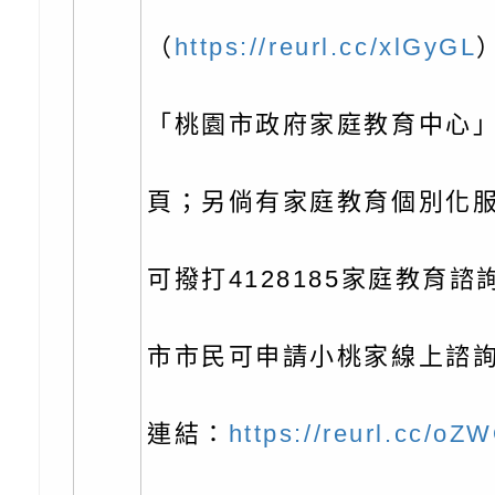
充實方案：「怪創劇
關事項
檢送行政院新聞傳播處
（
https://reurl.cc/xlGyGL
角色驅動的聲音與故
月份公共服務政策溝
台北松山文創園區5
訊
「櫻桃小丸子原作40
檢送桃園市政府LED
「桃園市政府家庭教育中心」
展」
字稿及LCD託播影（
轉知國立臺灣師範大
頁；另倘有家庭教育個別化
「115學年度身心障
檢送桃園市政府LED
知能研習」
字稿
函轉國立臺灣師範大
可撥打4128185家庭教育
「115學年度身心障
有關桃園市八德區大
市市民可申請小桃家線上諮
知能研習」
學辦理「音樂班第27
檢送桃園市政府家庭
連結：
https://reurl.cc/oZ
樂會-憶起玩樂」
「小桃家5月課程資
檢送「小桃家幸福+ Po