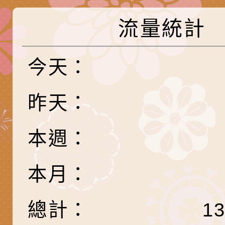
務實施計畫」
字稿及LCD託播影（
轉知有關我國身心障
流量統計
公約（CRPD）第三
函轉本府新聞處115
告條約專要文件及附
安全宣導標語播放表
檢送桃園市政府消防
今天：
告
宣導影像素材
宣導影片」宣導短片
轉知本市特殊教育學
昨天：
載網址：
行為問題支持資源中
函轉農業部酪農產業
https://reurl.cc/a
「桃園市114學年度
乳相關宣導推廣圖卡
檢送桃園市政府LED
本週：
估人員魏氏五版寒假
字稿及LCD託播影（
為提升兒少性剝削防
本月：
梯次含複訓暨魏氏五
益，本府家庭暴力暨
函轉桃園市政府「20
總計：
1
用分析培訓研習」之
治中心依常見案例製
性(防空)演習執行計
檢送桃園市政府家庭