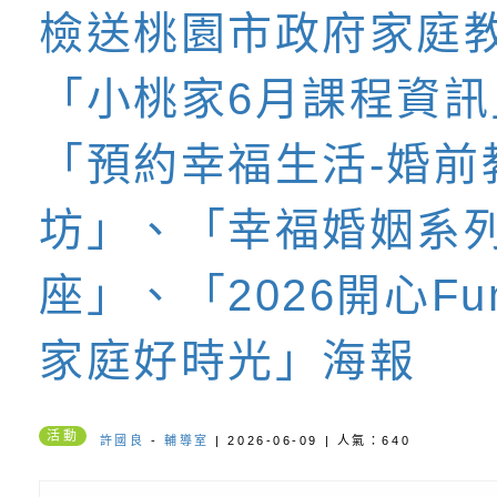
養練習題」、「青少
字稿
者權益暨落實保護青
檢送桃園市政府LED
檢送桃園市政府家庭
書會」、「親密關係
環境
字稿及LCD託播影片
有關桃園市政府家庭
Fun暑假，家
「小桃家6月課程資訊
坊」、「祖孫樂淘桃
服務資源資訊
檢送桃園市政府LED
光」海報:桃園
「預約幸福生活-婚前
徵件活動」海報
字稿及LCD託播影（
函轉有關身心障礙者
（CRPD）第三次國
檢送行政院新聞傳播處
坊」、「幸福婚姻系
國民小學-優質
約專要文件及附件英
月份公共服務政策溝
轉知教育部國民及學
座」、「2026開心F
地
訊
辦理「115年度促進
檢送桃園市政府LED
家庭好時光」海報
緒學習知能研習」
字稿及LCD託播影片
函轉有關本府新聞處檢
6月交通安全宣導標語
有關「115年各賣場
活動
許國良
-
輔導室
| 2026-06-09 | 人氣：640