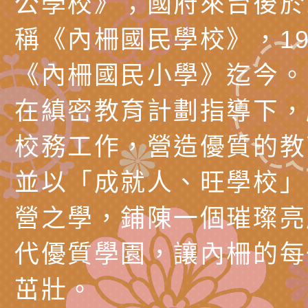
公學校》；國府來台後於1
長說明會
辦「桃園市115學年
轉知國立高雄師範大
稱《內柵國民學校》，19
藝術才能國樂班鑑定
「2026全國特殊教
函轉內政部檢送修正之
《內柵國民小學》迄今。
長說明會
學術研討會」暨徵稿
反詐宣導影片連結一
函轉內政部為強化社
在縝密教育計劃指導下，
詐知能及宣導檢察官
檢送本市馬祖新村眷
校務工作，營造優質的教
官制度中協助被害人
區「馬村設計實驗室
信誼基金會於3／14
並以「成就人、旺學校」
製作相關宣導短片
味．茶味》特展海報
【父母也需要被照顧
有關本市學生輔導諮
營之學，鋪陳一個璀璨亮
育兒中找回內在安定
下簡稱輔諮中心)辦理
檢送「桃園市特殊教
心怡心理師主講】線
上半年高國中小學學
緒及行為問題支持資
檢送桃園市政府LCD
代優質學園，讓內柵的每
座
生諮詢服務
114學年度第2學期
（圖）片
檢送桃園市政府LED
茁壯。