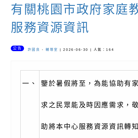
有關桃園市政府家庭
書會」、「親密關係
環境
字稿及LCD託播影片
有關桃園市政府家庭
服務資源資訊
坊」、「祖孫樂淘桃
服務資源資訊
檢送桃園市政府LED
徵件活動」海報
字稿及LCD託播影（
函轉有關身心障礙者
公告
許國良
-
輔導室
| 2026-06-30 | 人氣：164
（CRPD）第三次國
檢送行政院新聞傳播處
約專要文件及附件英
月份公共服務政策溝
轉知教育部國民及學
一、
鑒於暑假將至，為能協助有
訊
辦理「115年度促進
檢送桃園市政府LED
緒學習知能研習」
字稿及LCD託播影片
函轉有關本府新聞處檢
求之民眾能及時因應需求，
6月交通安全宣導標語
有關「115年各賣場
助將本中心服務資源資訊轉