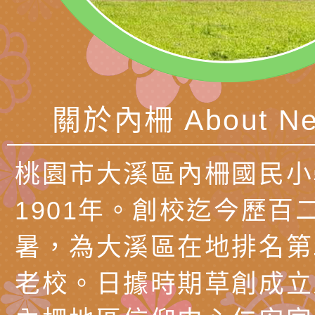
長說明會
辦「桃園市115學年
轉知國立高雄師範大
藝術才能國樂班鑑定
「2026全國特殊教
函轉內政部檢送修正之
長說明會
學術研討會」暨徵稿
反詐宣導影片連結一
函轉內政部為強化社
詐知能及宣導檢察官
檢送本市馬祖新村眷
關於內柵 About Ne
官制度中協助被害人
區「馬村設計實驗室
信誼基金會於3／14
桃園市大溪區內柵國民小
製作相關宣導短片
味．茶味》特展海報
【父母也需要被照顧
有關本市學生輔導諮
1901年。創校迄今歷百
育兒中找回內在安定
下簡稱輔諮中心)辦理
檢送「桃園市特殊教
暑，為大溪區在地排名第
心怡心理師主講】線
上半年高國中小學學
緒及行為問題支持資
檢送桃園市政府LCD
老校。日據時期草創成立
座
生諮詢服務
114學年度第2學期
（圖）片
檢送桃園市政府LED