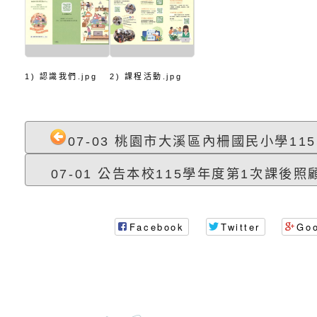
理「普特協作—課程
「115年適應運動經
轉知教育部國教署生
知能工作坊」
題交流工作坊」活動
業發展中心（國立羅
檢送桃園市政府LED
學）辦理「115年度
字稿及LCD託播圖片
檢送桃園市政府LED
1) 認識我們.jpg
2) 課程活動.jpg
題融入教學－國民中
字稿及LCD託播影（
國家發展委員會檔案
（教材）推薦實施計
理本(115)年「春遊
檢送桃園市政府家庭
07-03 桃園市大溪區內柵國民小學115
07-01 公告本校115學年度第1次課後照顧
動
「小桃家4月課程資
西門國小114學年度
姻怎麼翻譯－青少年
親職教育講座「如何
有關財團法人中華國
Facebook
Twitter
Go
工作坊」、「愛『原
情緒力？—用SEL玩
礙者生命教育推廣協
檢送行政院新聞傳播處
親子共學同樂會」、
子溝通之秘訣」
「環保愛台灣」第五
月份公共服務政策溝
有關桃園市政府家庭