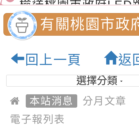
演練」
道安宣導影像素材
字稿及LCD託播影片
檢送行政院新聞傳播處
有關桃園市政
月份公共服務政策溝
檢送本市馬祖新村眷
育中心服務資源
訊
區《植地有聲》主題
有關本市辦理115年
回上一頁
返
專注力研習營 「正
檢送桃園市政府LED
桃園市內柵國民
緒學習與生命教育(
字稿及LCD託播影片
函轉「2026台東博
選擇分類
優質教育園地
梯次)」
海報電子檔及活動介
檢送桃園市政府家庭
本站消息
分月文章
「小桃家7月課程資
有關本局115年「暑
電子報列表
「HELLO新鮮人」
年─青春專案」LED
為配合政府政策宣導
養練習題」、「青少
字稿
者權益暨落實保護青
檢送桃園市政府LED