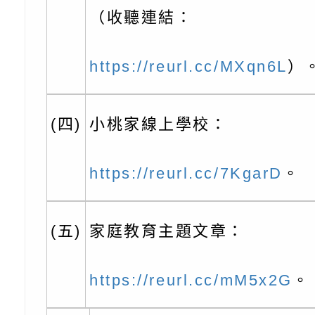
子的人際必修課」、
實體座談會」海報
函轉臺北市勞動力重
（收聽連結：
代的親職教養」海報
委託辦理「2026臺
檢送桃園市政府LED
https://reurl.cc/MXqn6L
）
摩據點視覺設計競賽
字稿
函轉教育部訂於115年
章
(星期六)下午2時至5
檢送本市115學年度
(四)
小桃家線上學校：
立臺灣科學教育館（
術才能音樂班鑑定二
函轉本府新聞處115
林區士商路189號）
章
安全宣導
檢送本府新聞處115
https://reurl.cc/7KgarD
。
理「115年度515國
安全宣導
有關衛生福利部辦理「
(五)
家庭教育主題文章：
導及系列座談活動」
逆境少年家庭支持服
轉知社團法人中華民
員專業輔導及效能精
礙聯盟辦理「2026
台灣遊戲治療學會將於
https://reurl.cc/mM5x2G
。