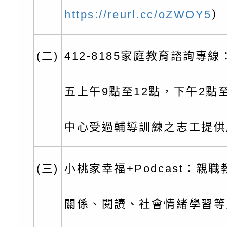
充實方案：「怪創劇
關事項
檢送行政院新聞傳播處
https://reurl.cc/oZWOY5
）
角色驅動的聲音與故
月份公共服務政策溝
台北松山文創園區5
訊
「櫻桃小丸子原作40
檢送桃園市政府LED
(二)
412-8185家庭教育諮詢專
展」
字稿及LCD託播影（
轉知國立臺灣師範大
五上午9點至12點，下午2點
「115學年度身心障
檢送桃園市政府LED
知能研習」
字稿
函轉國立臺灣師範大
中心受過輔導訓練之志工提供
「115學年度身心障
有關桃園市八德區大
(三)
小桃家幸福+Podcast：親
知能研習」
學辦理「音樂班第27
檢送桃園市政府家庭
樂會-憶起玩樂」
「小桃家5月課程資
檢送「小桃家幸福+ Po
關係、閱讀、社會情緒學習等