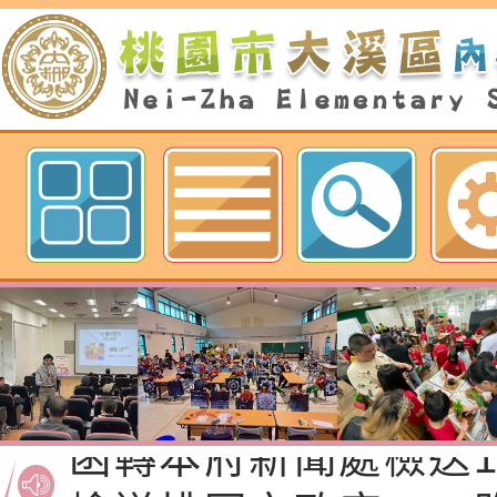
歡迎參觀：桃園市內柵國民小學網
函轉桃園市政府「20
性(防空)演習執行計
檢送桃園市政府家庭
轉桃園市政府「202
「115年度祖孫樂淘
函轉本府新聞處檢送1
（防空）演習－行動
節慶祝活動」海報電
交通安全宣導標語播
檢送桃園市政府LED