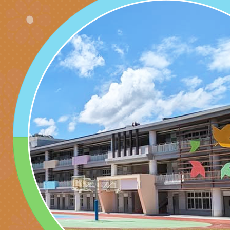
產期高風險孕產婦（
家長協會(以下稱該協
檢送桃園市政府家庭
關懷計畫」說明1份
「115年度『視界同
「小桃家3月課程資
檢送本府新聞處115
庭支持與分享系列講
安全宣導標語播放表
檢送行政院新聞傳播處
場線上座談會」活動
宣導影像素材
月份公共服務政策溝
檢送桃園市立慈文國
其合輯一覽表1份（
「115學年度體育班
函轉有關司法院辦理
https://reurl.cc/gn
明會」
制度宣導活動
財團法人人本教育文
擬舉辦『教出會思考
桃園市八德區大成國
孩-2026森林小學巡
辦「桃園市115學年
有關本局製作本市「
向AI對親子關係的挑
藝術才能音樂班鑑定
站學生心理關懷平臺
桃園市平鎮區忠貞國