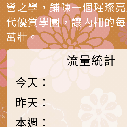
調整
剝削防制宣導影片
轉桃園市政府「202
「115年度祖孫樂淘
函轉本府新聞處檢送1
營之學，鋪陳一個璀璨亮
（防空）演習－行動
節慶祝活動」海報電
交通安全宣導標語播
檢送桃園市政府LED
代優質學園，讓內柵的每
演練」
道安宣導影像素材
字稿及LCD託播影片
檢送行政院新聞傳播處
茁壯。
月份公共服務政策溝
檢送本市馬祖新村眷
流量統計
訊
區《植地有聲》主題
有關本市辦理115年
專注力研習營 「正
檢送桃園市政府LED
今天：
緒學習與生命教育(
字稿及LCD託播影片
函轉「2026台東博
昨天：
梯次)」
海報電子檔及活動介
檢送桃園市政府家庭
「小桃家7月課程資
有關本局115年「暑
本週：