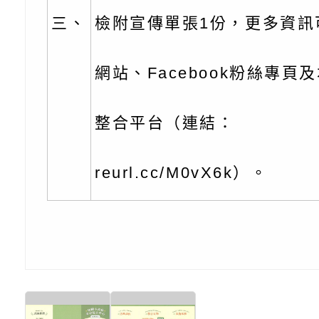
北、中、南共3場次
少意見交流大會」簡
月至8月舉辦「空間
檢送行政院新聞傳播處
三、
檢附宣傳單張1份，更多資訊
訓練
多元文化遊戲室之規
月份公共服務政策溝
桃園市龜山區大坑國
造」、「阿德勒心理
訊
理114學年度整合性
台灣遊戲治療學會115
網站、Facebook粉絲專頁
學諮商輔導的應用」
育講座「爸媽不暴走
日舉辦「空間的療癒
檢送衛生福利部「政
整合平台（連結：
不只是遊戲 - 兒童
成長」
文化遊戲室之規畫與
材應注意之可及性格
有關本市桃園區中埔
reurl.cc/M0vX6k）。
門工作坊 （中部場）
「桃園市115年度兒
有關國立羅東高級中
情緒管理訓練-獨輪
「生命教育議題深化
檢送LED跑馬燈文字
施計畫」
議題論壇與生命塔羅)
託播影片
有關教育部特殊教育
團學前及國中小身障
有關國立臺中教育大