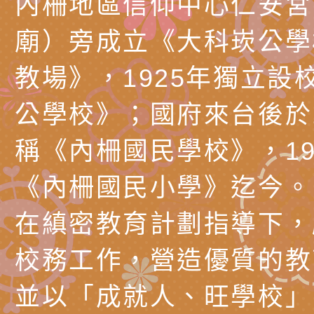
內柵地區信仰中心仁安宮
務實施計畫」
字稿及LCD託播影（
轉知有關我國身心障
廟）旁成立《大科崁公學
公約（CRPD）第三
函轉本府新聞處115
教場》，1925年獨立設
告條約專要文件及附
安全宣導標語播放表
檢送桃園市政府消防
公學校》；國府來台後於1
告
宣導影像素材
宣導影片」宣導短片
轉知本市特殊教育學
稱《內柵國民學校》，19
載網址：
行為問題支持資源中
函轉農業部酪農產業
https://reurl.cc/a
「桃園市114學年度
乳相關宣導推廣圖卡
檢送桃園市政府LED
《內柵國民小學》迄今。
估人員魏氏五版寒假
字稿及LCD託播影（
為提升兒少性剝削防
在縝密教育計劃指導下，
梯次含複訓暨魏氏五
益，本府家庭暴力暨
函轉桃園市政府「20
校務工作，營造優質的教
用分析培訓研習」之
治中心依常見案例製
性(防空)演習執行計
檢送桃園市政府家庭
並以「成就人、旺學校」