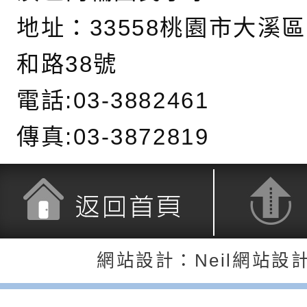
6月交通安全宣導標語
有關「115年各賣場
地址：
33558桃園市大溪
份及道安宣導影像素
設置防災(颱)專區」
信誼基金會於6／27
和路38號
【打噴嚏、流鼻水、
檢送桃園市政府LED
電話:03-3882461
0-8歲抗過敏照護指
字稿及LCD託播影片
檢送桃園市政府家庭
傳真:03-3872819
童過敏免疫專家 林
「小桃家6月課程資
檢送桃園市政府LED
講】親職講座
約幸福生活-婚前教育
字稿及LCD託播影（
轉知財團法人天主教
坊」、「幸福婚姻系
立蘆葦啟智中心辦理
有關桃園市桃園區西
座」、「2026開心F
而立》蘆葦三十．創
學辦理115年度區域
檢送桃園市政府LED
返回首頁
返回頂端
網站設計：Neil網站設
家庭好時光」海報
成果分享會
充實方案：「視」機
字稿及LCD託播影（
有關桃園市桃園區新