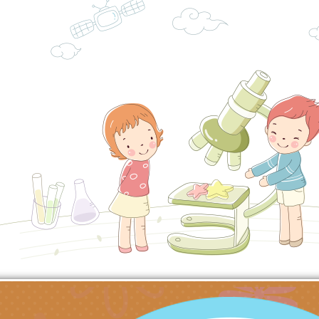
代愛在陪伴」、「親
礙者中小學生環保繪
訊
辦理115年原住民家
桃園市大溪區田心國
時光」海報
『原原』不絕－親子
理「桃園市115年度
轉知中華民國全國家
會」
職員及家長特教知能
會（以下簡稱全家協
轉知台中市身心障礙
115年國民小學學生
協會辦理「臺中市第
檢送國立臺南大學辦理
明會」
之光身心障礙繪畫徵
視覺障礙學生儀表及
「區域職業試探與體
展」活動
學研習」實施計畫(
心」、「自造教育及
轉知本市辦理「115
中心」及「國中小職
者保齡球賽」
檢送桃園市政府LED
習營」等師生，參訪1
字稿及LCD託播影（
轉知衛生福利部社會
「第56屆全國技能競
檢送該部國民健康署1
有關社團法人中華民