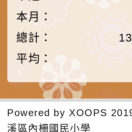
「HELLO新鮮人」
年─青春專案」LED
為配合政府政策宣導
本月：
養練習題」、「青少
字稿
者權益暨落實保護青
檢送桃園市政府LED
書會」、「親密關係
環境
字稿及LCD託播影片
有關桃園市政府家庭
總計：
1
坊」、「祖孫樂淘桃
服務資源資訊
檢送桃園市政府LED
平均：
徵件活動」海報
字稿及LCD託播影（
函轉有關身心障礙者
（CRPD）第三次國
檢送行政院新聞傳播處
約專要文件及附件英
月份公共服務政策溝
轉知教育部國民及學
訊
辦理「115年度促進
檢送桃園市政府LED
Powered by
XOOPS
201
緒學習知能研習」
字稿及LCD託播影片
函轉有關本府新聞處檢
溪區內柵國民小學