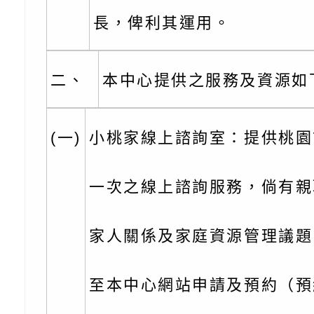
份及道安宣導影像素
設置防災(颱)專區」
信誼基金會於6／27
長，俾利其運用。
【打噴嚏、流鼻水、
檢送桃園市政府LED
0-8歲抗過敏照護指
字稿及LCD託播影片
檢送桃園市政府家庭
二、
本中心提供之服務及資源如
童過敏免疫專家 林
「小桃家6月課程資
檢送桃園市政府LED
講】親職講座
約幸福生活-婚前教育
字稿及LCD託播影（
轉知財團法人天主教
(一)
小桃家線上諮詢室：提供桃園
坊」、「幸福婚姻系
立蘆葦啟智中心辦理
有關桃園市桃園區西
一次之線上諮詢服務，倘有親
座」、「2026開心F
而立》蘆葦三十．創
學辦理115年度區域
檢送桃園市政府LED
家人關係及家庭資源管理議題
家庭好時光」海報
成果分享會
充實方案：「視」機
字稿及LCD託播影（
有關桃園市桃園區新
覺暫留創意應用與實
學辦理115年度區域
「學生申訴及再申訴
至本中心網站申請及預約（預