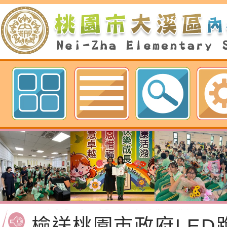
歡迎參觀：桃園市內柵國民小學網
函轉桃園市政府「20
性(防空)演習執行計
檢送桃園市政府家庭
轉桃園市政府「202
「115年度祖孫樂淘
函轉本府新聞處檢送1
（防空）演習－行動
節慶祝活動」海報電
交通安全宣導標語播
檢送桃園市政府LED