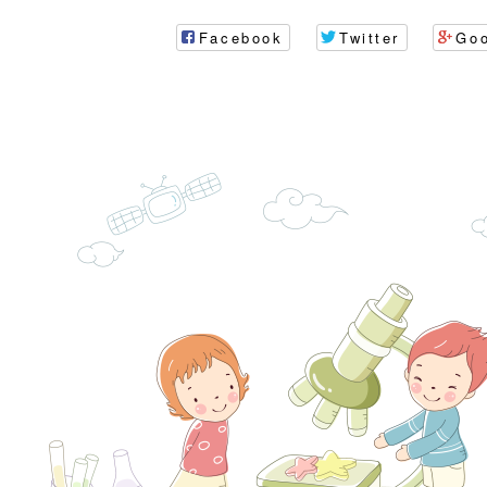
訓練
多元文化遊戲室之規
月份公共服務政策溝
桃園市龜山區大坑國
Facebook
Twitter
Go
造」、「阿德勒心理
訊
理114學年度整合性
台灣遊戲治療學會115
學諮商輔導的應用」
育講座「爸媽不暴走
日舉辦「空間的療癒
檢送衛生福利部「政
不只是遊戲 - 兒童
成長」
文化遊戲室之規畫與
材應注意之可及性格
有關本市桃園區中埔
門工作坊 （中部場）
「桃園市115年度兒
有關國立羅東高級中
情緒管理訓練-獨輪
「生命教育議題深化
檢送LED跑馬燈文字
施計畫」
議題論壇與生命塔羅)
託播影片
有關教育部特殊教育
團學前及國中小身障
有關國立臺中教育大
理「普特協作—課程
「115年適應運動經
轉知教育部國教署生