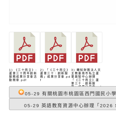
代的親職教養」海報
委託辦理「2026臺
檢送桃園市政府LED
摩據點視覺設計競賽
字稿
函轉教育部訂於115年
章
(星期六)下午2時至5
檢送本市115學年度
立臺灣科學教育館（
術才能音樂班鑑定二
函轉本府新聞處115
林區士商路189號）
章
安全宣導
檢送本府新聞處115
1) 《三十而立》-
2) 「《三十而立》
3) 轉知財團法人天
理「115年度515國
安全宣導
有關衛生福利部辦理「
蘆葦三十周年創新
蘆葦三十．創新服
主教臺南市私立蘆
服務成果分享會活
務」成果分享會.pd
葦啟智中心辦理
動簡章.pdf
f
「《三十而立》蘆
葦三十．創新服
導及系列座談活動」
逆境少年家庭支持服
轉知社團法人中華民
務」成果分享會.pd
f
05-29 有關桃園市桃園區西門國民小學辦
員專業輔導及效能精
礙聯盟辦理「2026
台灣遊戲治療學會將於
05-29 英語教育資源中心辦理「2026 Su
北、中、南共3場次
少意見交流大會」簡
月至8月舉辦「空間
檢送行政院新聞傳播處