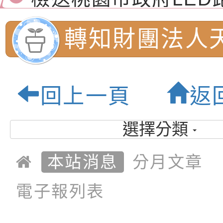
演練」
道安宣導影像素材
字稿及LCD託播影片
檢送行政院新聞傳播處
轉知財團法人
月份公共服務政策溝
檢送本市馬祖新村眷
訊
區《植地有聲》主題
有關本市辦理115年
南市私立蘆葦
專注力研習營 「正
檢送桃園市政府LED
回上一頁
返
辦理「《三十
緒學習與生命教育(
字稿及LCD託播影片
函轉「2026台東博
選擇分類
梯次)」
海報電子檔及活動介
檢送桃園市政府家庭
葦三十．創新
本站消息
分月文章
「小桃家7月課程資
有關本局115年「暑
果分享會:桃園
「HELLO新鮮人」
年─青春專案」LED
為配合政府政策宣導
電子報列表
養練習題」、「青少
字稿
者權益暨落實保護青
檢送桃園市政府LED
國民小學-優質