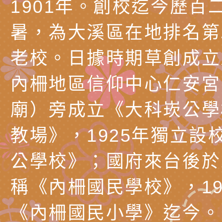
1901年。創校迄今歷百
關懷計畫」說明1份
「115年度『視界同
「小桃家3月課程資
檢送本府新聞處115
暑，為大溪區在地排名第
庭支持與分享系列講
安全宣導標語播放表
檢送行政院新聞傳播處
老校。日據時期草創成立
場線上座談會」活動
宣導影像素材
月份公共服務政策溝
檢送桃園市立慈文國
內柵地區信仰中心仁安宮
其合輯一覽表1份（
「115學年度體育班
函轉有關司法院辦理
廟）旁成立《大科崁公學
https://reurl.cc/gn
明會」
制度宣導活動
財團法人人本教育文
教場》，1925年獨立設
擬舉辦『教出會思考
桃園市八德區大成國
公學校》；國府來台後於1
孩-2026森林小學巡
辦「桃園市115學年
有關本局製作本市「
稱《內柵國民學校》，19
向AI對親子關係的挑
藝術才能音樂班鑑定
站學生心理關懷平臺
桃園市平鎮區忠貞國
《內柵國民小學》迄今。