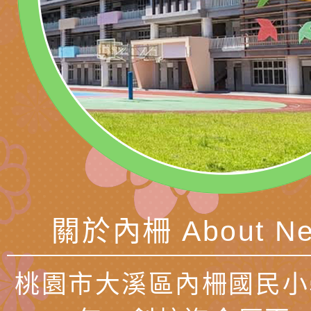
時光」海報
『原原』不絕－親子
理「桃園市115年度
轉知中華民國全國家
會」
職員及家長特教知能
會（以下簡稱全家協
轉知台中市身心障礙
115年國民小學學生
協會辦理「臺中市第
檢送國立臺南大學辦理
明會」
之光身心障礙繪畫徵
視覺障礙學生儀表及
「區域職業試探與體
展」活動
學研習」實施計畫(
心」、「自造教育及
轉知本市辦理「115
中心」及「國中小職
者保齡球賽」
檢送桃園市政府LED
關於內柵 About Ne
習營」等師生，參訪1
字稿及LCD託播影（
轉知衛生福利部社會
「第56屆全國技能競
檢送該部國民健康署1
有關社團法人中華民
桃園市大溪區內柵國民小
產期高風險孕產婦（
家長協會(以下稱該協
檢送桃園市政府家庭