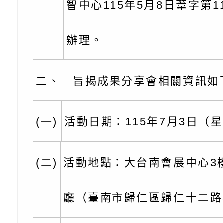
智中心115年5月8日葦字第11
【打噴嚏、流鼻水、
檢送桃園市政府LED
0-8歲抗過敏照護指
字稿及LCD託播影片
檢送桃園市政府家庭
辦理。
童過敏免疫專家 林
「小桃家6月課程資
檢送桃園市政府LED
二、
旨揭成果分享會相關資訊如
講】親職講座
約幸福生活-婚前教育
字稿及LCD託播影（
轉知財團法人天主教
坊」、「幸福婚姻系
立蘆葦啟智中心辦理
有關桃園市桃園區西
(一)
活動日期：115年7月3日（
座」、「2026開心F
而立》蘆葦三十．創
學辦理115年度區域
檢送桃園市政府LED
(二)
活動地點：大台南會展中心3
家庭好時光」海報
成果分享會
充實方案：「視」機
字稿及LCD託播影（
有關桃園市桃園區新
覺暫留創意應用與實
學辦理115年度區域
「學生申訴及再申訴
廳（臺南市歸仁區歸仁十二路
充實方案：「怪創劇
關事項
檢送行政院新聞傳播處