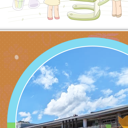
知能工作坊」
題交流工作坊」活動
業發展中心（國立羅
檢送桃園市政府LED
學）辦理「115年度
字稿及LCD託播圖片
檢送桃園市政府LED
題融入教學－國民中
字稿及LCD託播影（
國家發展委員會檔案
（教材）推薦實施計
理本(115)年「春遊
檢送桃園市政府家庭
動
「小桃家4月課程資
西門國小114學年度
姻怎麼翻譯－青少年
親職教育講座「如何
有關財團法人中華國
工作坊」、「愛『原
情緒力？—用SEL玩
礙者生命教育推廣協
檢送行政院新聞傳播處
親子共學同樂會」、
子溝通之秘訣」
「環保愛台灣」第五
月份公共服務政策溝
有關桃園市政府家庭
代愛在陪伴」、「親
礙者中小學生環保繪
訊
辦理115年原住民家
桃園市大溪區田心國