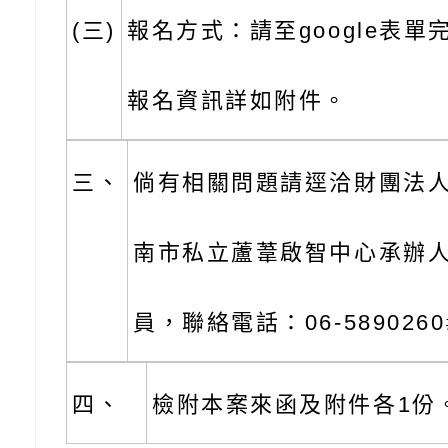
角色驅動的聲音與故
月份公共服務政策溝
台北松山文創園區5
(三)
報名方式：請至google表單
訊
「櫻桃小丸子原作40
檢送桃園市政府LED
報名資訊詳如附件。
展」
字稿及LCD託播影（
轉知國立臺灣師範大
「115學年度身心障
檢送桃園市政府LED
三、
倘有相關問題請逕洽財團法
知能研習」
字稿
函轉國立臺灣師範大
南市私立蘆葦啟智中心承辦
「115學年度身心障
有關桃園市八德區大
員，聯絡電話：06-5890260
知能研習」
學辦理「音樂班第27
檢送桃園市政府家庭
樂會-憶起玩樂」
「小桃家5月課程資
檢送「小桃家幸福+ Po
四、
檢附本案來函及附件各1份
子的人際必修課」、
實體座談會」海報
函轉臺北市勞動力重