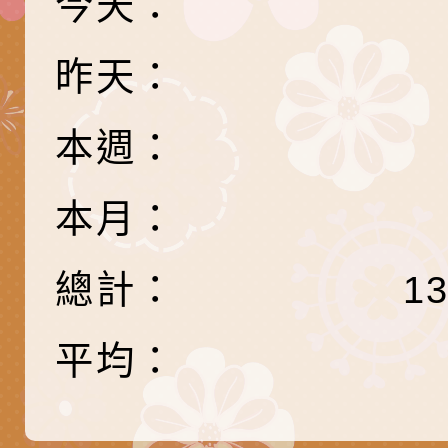
務實施計畫」
字稿及LCD託播影（
轉知有關我國身心障
今天：
公約（CRPD）第三
函轉本府新聞處115
昨天：
告條約專要文件及附
安全宣導標語播放表
檢送桃園市政府消防
本週：
告
宣導影像素材
宣導影片」宣導短片
轉知本市特殊教育學
載網址：
行為問題支持資源中
函轉農業部酪農產業
本月：
https://reurl.cc/a
「桃園市114學年度
乳相關宣導推廣圖卡
檢送桃園市政府LED
總計：
1
估人員魏氏五版寒假
字稿及LCD託播影（
為提升兒少性剝削防
梯次含複訓暨魏氏五
益，本府家庭暴力暨
函轉桃園市政府「20
平均：
用分析培訓研習」之
治中心依常見案例製
性(防空)演習執行計
檢送桃園市政府家庭