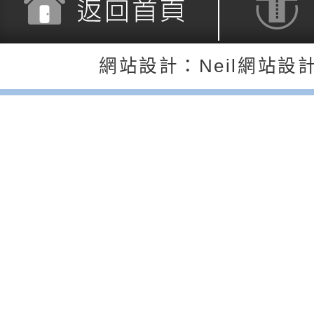
「HELLO新鮮人」
年─青春專案」LED
為配合政府政策宣導
養練習題」、「青少
字稿
者權益暨落實保護青
檢送桃園市政府LED
返回首頁
返回頂端
網站設計：Neil網站設
書會」、「親密關係
環境
字稿及LCD託播影片
有關桃園市政府家庭
坊」、「祖孫樂淘桃
服務資源資訊
檢送桃園市政府LED
徵件活動」海報
字稿及LCD託播影（
函轉有關身心障礙者
（CRPD）第三次國
檢送行政院新聞傳播處
約專要文件及附件英
月份公共服務政策溝
轉知教育部國民及學
訊
辦理「115年度促進
檢送桃園市政府LED
緒學習知能研習」
字稿及LCD託播影片
函轉有關本府新聞處檢