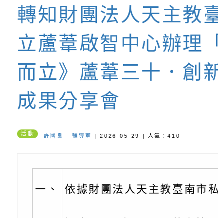
轉知財團法人天主教
書會」、「親密關係
環境
字稿及LCD託播影片
有關桃園市政府家庭
地
坊」、「祖孫樂淘桃
服務資源資訊
檢送桃園市政府LED
立蘆葦啟智中心辦理
徵件活動」海報
字稿及LCD託播影（
函轉有關身心障礙者
而立》蘆葦三十．創
（CRPD）第三次國
檢送行政院新聞傳播處
成果分享會
約專要文件及附件英
月份公共服務政策溝
轉知教育部國民及學
訊
辦理「115年度促進
檢送桃園市政府LED
活動
許國良
-
輔導室
| 2026-05-29 | 人氣：410
緒學習知能研習」
字稿及LCD託播影片
函轉有關本府新聞處檢
6月交通安全宣導標語
有關「115年各賣場
一、
依據財團法人天主教臺南市
份及道安宣導影像素
設置防災(颱)專區」
信誼基金會於6／27