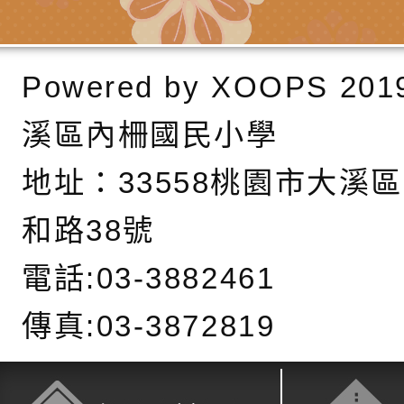
調整
剝削防制宣導影片
轉桃園市政府「202
「115年度祖孫樂淘
函轉本府新聞處檢送1
（防空）演習－行動
節慶祝活動」海報電
交通安全宣導標語播
檢送桃園市政府LED
Powered by
XOOPS
201
演練」
道安宣導影像素材
字稿及LCD託播影片
檢送行政院新聞傳播處
溪區內柵國民小學
月份公共服務政策溝
檢送本市馬祖新村眷
訊
區《植地有聲》主題
有關本市辦理115年
地址：
33558桃園市大溪
專注力研習營 「正
檢送桃園市政府LED
和路38號
緒學習與生命教育(
字稿及LCD託播影片
函轉「2026台東博
電話:03-3882461
梯次)」
海報電子檔及活動介
檢送桃園市政府家庭
傳真:03-3872819
「小桃家7月課程資
有關本局115年「暑