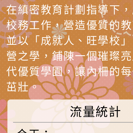
長說明會
辦「桃園市115學年
轉知國立高雄師範大
在縝密教育計劃指導下，
藝術才能國樂班鑑定
「2026全國特殊教
函轉內政部檢送修正之
校務工作，營造優質的教
長說明會
學術研討會」暨徵稿
反詐宣導影片連結一
函轉內政部為強化社
並以「成就人、旺學校」
詐知能及宣導檢察官
檢送本市馬祖新村眷
營之學，鋪陳一個璀璨亮
官制度中協助被害人
區「馬村設計實驗室
信誼基金會於3／14
代優質學園，讓內柵的每
製作相關宣導短片
味．茶味》特展海報
【父母也需要被照顧
有關本市學生輔導諮
茁壯。
育兒中找回內在安定
下簡稱輔諮中心)辦理
檢送「桃園市特殊教
心怡心理師主講】線
上半年高國中小學學
緒及行為問題支持資
檢送桃園市政府LCD
流量統計
座
生諮詢服務
114學年度第2學期
（圖）片
檢送桃園市政府LED