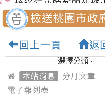
道安宣導影像素材
字稿及LCD託播影片
檢送行政院新聞傳播處
月份公共服務政策溝
檢送本市馬祖新村眷
檢送桃園市政府
訊
區《植地有聲》主題
有關本市辦理115年
跑馬燈文字稿及
專注力研習營 「正
檢送桃園市政府LED
回上一頁
返
緒學習與生命教育(
字稿及LCD託播影片
函轉「2026台東博
託播影片:桃園
梯次)」
海報電子檔及活動介
檢送桃園市政府家庭
選擇分類
國民小學-優質
「小桃家7月課程資
有關本局115年「暑
本站消息
分月文章
「HELLO新鮮人」
年─青春專案」LED
為配合政府政策宣導
地
電子報列表
養練習題」、「青少
字稿
者權益暨落實保護青
檢送桃園市政府LED