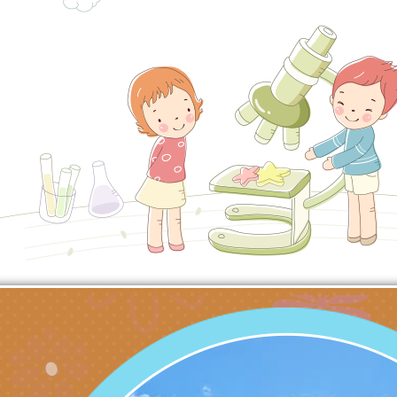
代的親職教養」海報
委託辦理「2026臺
檢送桃園市政府LED
摩據點視覺設計競賽
字稿
函轉教育部訂於115年
章
(星期六)下午2時至5
檢送本市115學年度
立臺灣科學教育館（
術才能音樂班鑑定二
函轉本府新聞處115
林區士商路189號）
章
安全宣導
檢送本府新聞處115
理「115年度515國
安全宣導
有關衛生福利部辦理「
導及系列座談活動」
逆境少年家庭支持服
轉知社團法人中華民
員專業輔導及效能精
礙聯盟辦理「2026
台灣遊戲治療學會將於
北、中、南共3場次
少意見交流大會」簡
月至8月舉辦「空間
檢送行政院新聞傳播處