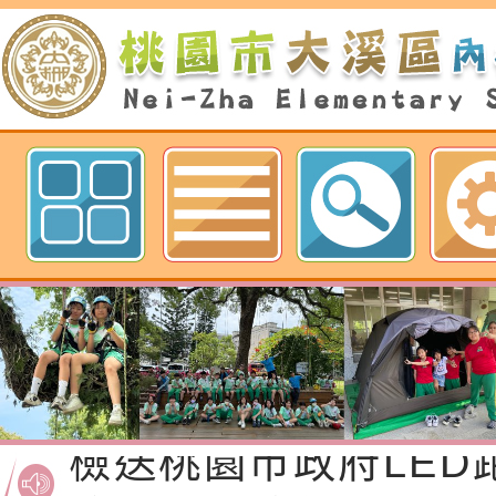
歡迎參觀：桃園市內柵國民小學網
檢送桃園市政府家庭
「115年度祖孫樂淘
函轉本府新聞處檢送1
節慶祝活動」海報電
交通安全宣導標語播
檢送桃園市政府LED