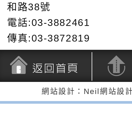
公約（CRPD）第三
函轉本府新聞處115
和路38號
告條約專要文件及附
安全宣導標語播放表
檢送桃園市政府消防
電話:03-3882461
告
宣導影像素材
宣導影片」宣導短片
轉知本市特殊教育學
傳真:03-3872819
載網址：
行為問題支持資源中
函轉農業部酪農產業
https://reurl.cc/a
「桃園市114學年度
乳相關宣導推廣圖卡
檢送桃園市政府LED
估人員魏氏五版寒假
字稿及LCD託播影（
為提升兒少性剝削防
返回首頁
返回頂端
網站設計：Neil網站設
梯次含複訓暨魏氏五
益，本府家庭暴力暨
有關「桃園市 115 
用分析培訓研習」之
治中心依常見案例製
中學藝術才能音樂班
檢送桃園市政府家庭
調整
剝削防制宣導影片
會」
「115年度祖孫樂淘
函轉本府新聞處檢送1