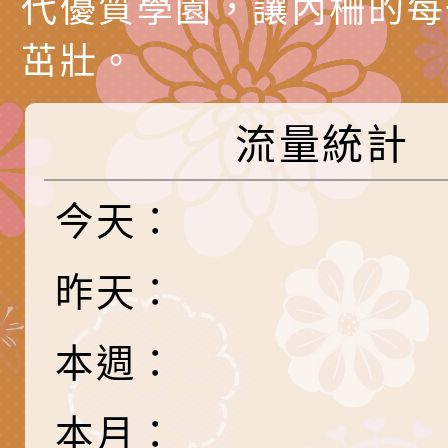
代優質學園，讓內柵的每
關懷計畫」說明1份
「115年度『視界同
「小桃家3月課程資
檢送本府新聞處115
茁壯。
庭支持與分享系列講
安全宣導標語播放表
檢送行政院新聞傳播處
場線上座談會」活動
宣導影像素材
月份公共服務政策溝
檢送桃園市立慈文國
流量統計
其合輯一覽表1份（
「115學年度體育班
函轉有關司法院辦理
今天：
https://reurl.cc/gn
明會」
制度宣導活動
財團法人人本教育文
擬舉辦『教出會思考
桃園市八德區大成國
昨天：
孩-2026森林小學巡
辦「桃園市115學年
有關本局製作本市「
本週：
向AI對親子關係的挑
藝術才能音樂班鑑定
站學生心理關懷平臺
桃園市平鎮區忠貞國
長說明會
辦「桃園市115學年
轉知國立高雄師範大
本月：