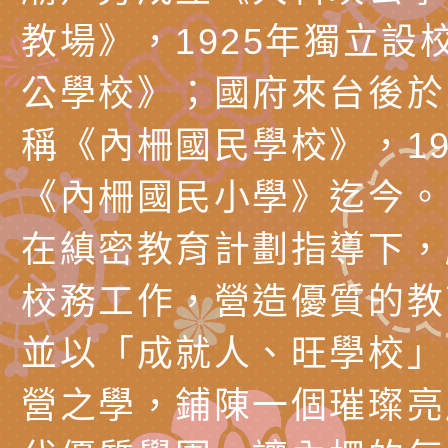
時光」海報
『原原』不絕－親子
理「桃園市115年度
轉知中華民國全國家
教場》，1925年獨立設
會」
職員及家長特教知能
會（以下簡稱全家協
轉知台中市身心障礙
公學校》；國府來台後於1
115年國民小學學生
協會辦理「臺中市第
檢送國立臺南大學辦理
稱《內柵國民學校》，19
明會」
之光身心障礙繪畫徵
視覺障礙學生儀表及
「區域職業試探與體
《內柵國民小學》迄今。
展」活動
學研習」實施計畫(
心」、「自造教育及
轉知本市辦理「115
在縝密教育計劃指導下，
中心」及「國中小職
者保齡球賽」
檢送桃園市政府LED
校務工作，營造優質的教
習營」等師生，參訪1
字稿及LCD託播影（
轉知衛生福利部社會
並以「成就人、旺學校」
「第56屆全國技能競
檢送該部國民健康署1
有關社團法人中華民
營之學，鋪陳一個璀璨亮
產期高風險孕產婦（
家長協會(以下稱該協
檢送桃園市政府家庭