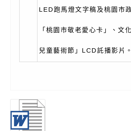
【打噴嚏、流鼻水、
檢送桃園市政府LED
LED跑馬燈文字稿及桃園市
0-8歲抗過敏照護指
字稿及LCD託播影片
檢送桃園市政府家庭
童過敏免疫專家 林
「小桃家6月課程資
檢送桃園市政府LED
「桃園市敬老愛心卡」、文
講】親職講座
約幸福生活-婚前教育
字稿及LCD託播影（
轉知財團法人天主教
兒童藝術節」LCD託播影片
坊」、「幸福婚姻系
立蘆葦啟智中心辦理
有關桃園市桃園區西
座」、「2026開心F
而立》蘆葦三十．創
學辦理115年度區域
檢送桃園市政府LED
家庭好時光」海報
成果分享會
充實方案：「視」機
字稿及LCD託播影（
有關桃園市桃園區新
覺暫留創意應用與實
學辦理115年度區域
「學生申訴及再申訴
充實方案：「怪創劇
關事項
檢送行政院新聞傳播處