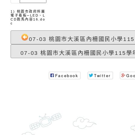
角色驅動的聲音與故
月份公共服務政策溝
台北松山文創園區5
1) 桃園市政府所屬
訊
「櫻桃小丸子原作40
檢送桃園市政府LED
電子看板─LED、L
CD跑馬內容16.do
c
展」
字稿及LCD託播影（
轉知國立臺灣師範大
07-03 桃園市大溪區內柵國民小學115
「115學年度身心障
檢送桃園市政府LED
07-03 桃園市大溪區內柵國民小學115學年
知能研習」
字稿
函轉國立臺灣師範大
「115學年度身心障
有關桃園市八德區大
Facebook
Twitter
Go
知能研習」
學辦理「音樂班第27
檢送桃園市政府家庭
樂會-憶起玩樂」
「小桃家5月課程資
檢送「小桃家幸福+ Po
子的人際必修課」、
實體座談會」海報
函轉臺北市勞動力重