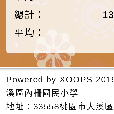
藝術才能國樂班鑑定
「2026全國特殊教
函轉內政部檢送修正之
總計：
1
長說明會
學術研討會」暨徵稿
反詐宣導影片連結一
函轉內政部為強化社
詐知能及宣導檢察官
檢送本市馬祖新村眷
平均：
官制度中協助被害人
區「馬村設計實驗室
信誼基金會於3／14
製作相關宣導短片
味．茶味》特展海報
【父母也需要被照顧
有關本市學生輔導諮
育兒中找回內在安定
下簡稱輔諮中心)辦理
檢送「桃園市特殊教
Powered by
XOOPS
201
心怡心理師主講】線
上半年高國中小學學
緒及行為問題支持資
檢送桃園市政府LCD
溪區內柵國民小學
座
生諮詢服務
114學年度第2學期
（圖）片
檢送桃園市政府LED
地址：
33558桃園市大溪
務實施計畫」
字稿及LCD託播影（
轉知有關我國身心障