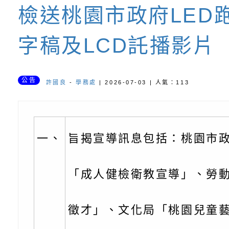
書會」、「親密關係
環境
字稿及LCD託播影片
有關桃園市政府家庭
檢送桃園市政府LED
坊」、「祖孫樂淘桃
服務資源資訊
檢送桃園市政府LED
字稿及LCD託播影片
徵件活動」海報
字稿及LCD託播影（
函轉有關身心障礙者
（CRPD）第三次國
檢送行政院新聞傳播處
公告
許國良
-
學務處
| 2026-07-03 | 人氣：113
約專要文件及附件英
月份公共服務政策溝
轉知教育部國民及學
訊
辦理「115年度促進
檢送桃園市政府LED
一、
旨揭宣導訊息包括：桃園市
緒學習知能研習」
字稿及LCD託播影片
函轉有關本府新聞處檢
「成人健檢衛教宣導」、勞
6月交通安全宣導標語
有關「115年各賣場
份及道安宣導影像素
設置防災(颱)專區」
信誼基金會於6／27
徵才」、文化局「桃園兒童