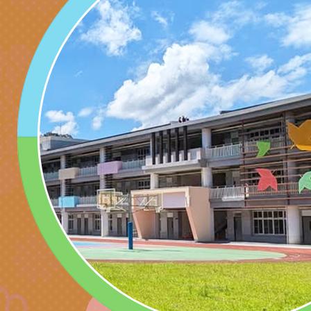
訓練
多元文化遊戲室之規
月份公共服務政策溝
桃園市龜山區大坑國
造」、「阿德勒心理
訊
理114學年度整合性
台灣遊戲治療學會115
學諮商輔導的應用」
育講座「爸媽不暴走
日舉辦「空間的療癒
檢送衛生福利部「政
不只是遊戲 - 兒童
成長」
文化遊戲室之規畫與
材應注意之可及性格
有關本市桃園區中埔
門工作坊 （中部場）
「桃園市115年度兒
有關國立羅東高級中
情緒管理訓練-獨輪
「生命教育議題深化
檢送LED跑馬燈文字
施計畫」
議題論壇與生命塔羅)
託播影片
有關教育部特殊教育
團學前及國中小身障
有關國立臺中教育大
理「普特協作—課程
「115年適應運動經
轉知教育部國教署生