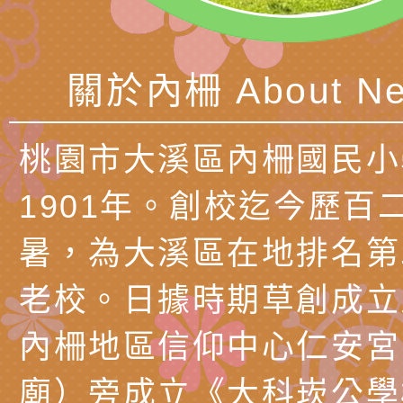
知能工作坊」
題交流工作坊」活動
業發展中心（國立羅
檢送桃園市政府LED
學）辦理「115年度
字稿及LCD託播圖片
檢送桃園市政府LED
關於內柵 About Ne
題融入教學－國民中
字稿及LCD託播影（
國家發展委員會檔案
（教材）推薦實施計
理本(115)年「春遊
檢送桃園市政府家庭
桃園市大溪區內柵國民小
動
「小桃家4月課程資
西門國小114學年度
1901年。創校迄今歷百
姻怎麼翻譯－青少年
親職教育講座「如何
有關財團法人中華國
暑，為大溪區在地排名第
工作坊」、「愛『原
情緒力？—用SEL玩
礙者生命教育推廣協
檢送行政院新聞傳播處
老校。日據時期草創成立
親子共學同樂會」、
子溝通之秘訣」
「環保愛台灣」第五
月份公共服務政策溝
有關桃園市政府家庭
內柵地區信仰中心仁安宮
代愛在陪伴」、「親
礙者中小學生環保繪
訊
辦理115年原住民家
桃園市大溪區田心國
廟）旁成立《大科崁公學