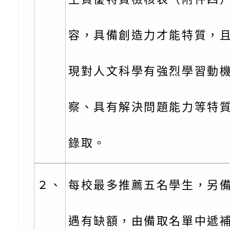
關懷計畫」說明1份
「115年度『視界同
「小桃家3月課程資
檢送本府新聞處115
容，具備創造力才能特質，
庭支持與分享系列講
安全宣導標語播放表
檢送行政院新聞傳播處
場線上座談會」活動
宣導影像素材
月份公共服務政策溝
檢送桃園市立慈文國
現對人文科學有強烈學習動
其合輯一覽表1份（
「115學年度體育班
函轉有關司法院辦理
察、具有解決問題能力等特
https://reurl.cc/gn
明會」
制度宣導活動
財團法人人本教育文
錄取。
擬舉辦『教出會思考
桃園市八德區大成國
孩-2026森林小學巡
辦「桃園市115學年
有關本局製作本市「
２、
每校最多推薦五名學生，另
向AI對親子關係的挑
藝術才能音樂班鑑定
站學生心理關懷平臺
桃園市平鎮區忠貞國
遇有缺額，由備取名單中遞
長說明會
辦「桃園市115學年
轉知國立高雄師範大