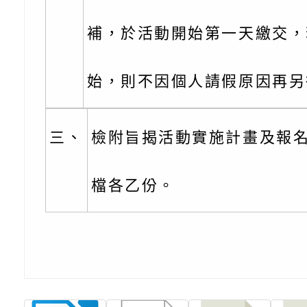
務實施計畫」
字稿及LCD託播影（
轉知有關我國身心障
公約（CRPD）第三
函轉本府新聞處115
補，於活動開始第一天繳交，
告條約專要文件及附
安全宣導標語播放表
檢送桃園市政府消防
始，則不因個人請假原因再另
告
宣導影像素材
宣導影片」宣導短片
轉知本市特殊教育學
載網址：
行為問題支持資源中
函轉農業部酪農產業
三、
檢附旨揭活動實施計畫及報名
https://reurl.cc/a
「桃園市114學年度
乳相關宣導推廣圖卡
檢送桃園市政府LED
檔各乙份。
估人員魏氏五版寒假
字稿及LCD託播影（
為提升兒少性剝削防
梯次含複訓暨魏氏五
益，本府家庭暴力暨
函轉桃園市政府「20
用分析培訓研習」之
治中心依常見案例製
性(防空)演習執行計
檢送桃園市政府家庭