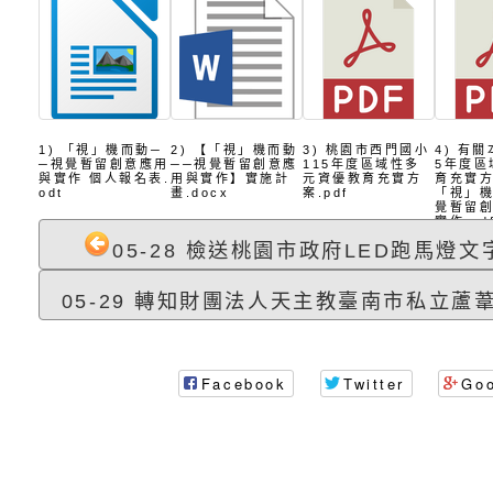
調整
剝削防制宣導影片
轉桃園市政府「202
「115年度祖孫樂淘
函轉本府新聞處檢送1
（防空）演習－行動
節慶祝活動」海報電
交通安全宣導標語播
檢送桃園市政府LED
演練」
道安宣導影像素材
字稿及LCD託播影片
檢送行政院新聞傳播處
1) 「視」機而動─
2) 【「視」機而動
3) 桃園市西門國小
4) 有
月份公共服務政策溝
檢送本市馬祖新村眷
─視覺暫留創意應用
──視覺暫留創意應
115年度區域性多
5年度區
與實作 個人報名表.
用與實作】實施計
元資優教育充實方
育充實
odt
畫.docx
案.pdf
「視」機
訊
區《植地有聲》主題
有關本市辦理115年
覺暫留
實作.pd
05-28 檢送桃園市政府LED跑馬燈文字
專注力研習營 「正
檢送桃園市政府LED
05-29 轉知財團法人天主教臺南市私立蘆葦
緒學習與生命教育(
字稿及LCD託播影片
函轉「2026台東博
梯次)」
海報電子檔及活動介
檢送桃園市政府家庭
Facebook
Twitter
Go
「小桃家7月課程資
有關本局115年「暑