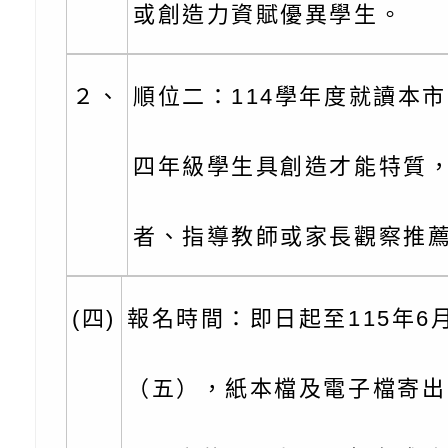
或創造力資賦優異學生。
代的親職教養」海報
委託辦理「2026臺
檢送桃園市政府LED
摩據點視覺設計競賽
字稿
函轉教育部訂於115年
２、
順位二：114學年度就讀本
章
(星期六)下午2時至5
檢送本市115學年度
四年級學生具創造才能特質
立臺灣科學教育館（
術才能音樂班鑑定二
函轉本府新聞處115
林區士商路189號）
章
安全宣導
檢送本府新聞處115
者、指導教師或家長觀察推
理「115年度515國
安全宣導
有關衛生福利部辦理「
(四)
報名時間：即日起至115年6月
導及系列座談活動」
逆境少年家庭支持服
轉知社團法人中華民
員專業輔導及效能精
礙聯盟辦理「2026
台灣遊戲治療學會將於
（五），紙本檔及電子檔寄出
北、中、南共3場次
少意見交流大會」簡
月至8月舉辦「空間
檢送行政院新聞傳播處