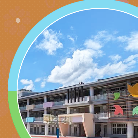
6月交通安全宣導標語
有關「115年各賣場
份及道安宣導影像素
設置防災(颱)專區」
信誼基金會於6／27
【打噴嚏、流鼻水、
檢送桃園市政府LED
0-8歲抗過敏照護指
字稿及LCD託播影片
檢送桃園市政府家庭
童過敏免疫專家 林
「小桃家6月課程資
檢送桃園市政府LED
講】親職講座
約幸福生活-婚前教育
字稿及LCD託播影（
轉知財團法人天主教
坊」、「幸福婚姻系
立蘆葦啟智中心辦理
有關桃園市桃園區西
座」、「2026開心F
而立》蘆葦三十．創
學辦理115年度區域
檢送桃園市政府LED
家庭好時光」海報
成果分享會
充實方案：「視」機
字稿及LCD託播影（
有關桃園市桃園區新