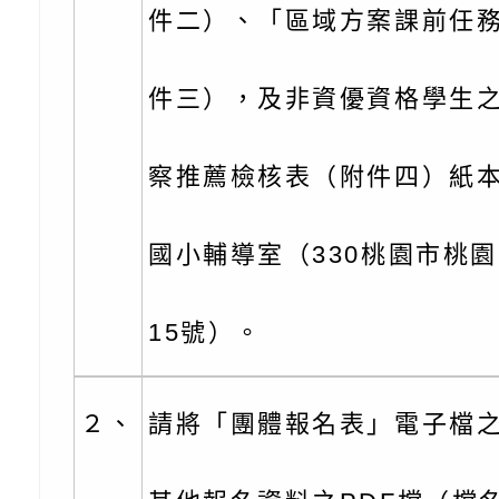
件二）、「區域方案課前任
知能工作坊」
題交流工作坊」活動
業發展中心（國立羅
檢送桃園市政府LED
學）辦理「115年度
字稿及LCD託播圖片
檢送桃園市政府LED
件三），及非資優資格學生
題融入教學－國民中
字稿及LCD託播影（
國家發展委員會檔案
察推薦檢核表（附件四）紙
（教材）推薦實施計
理本(115)年「春遊
檢送桃園市政府家庭
國小輔導室（330桃園市桃
動
「小桃家4月課程資
西門國小114學年度
姻怎麼翻譯－青少年
親職教育講座「如何
有關財團法人中華國
15號）。
工作坊」、「愛『原
情緒力？—用SEL玩
礙者生命教育推廣協
檢送行政院新聞傳播處
２、
請將「團體報名表」電子檔之w
親子共學同樂會」、
子溝通之秘訣」
「環保愛台灣」第五
月份公共服務政策溝
有關桃園市政府家庭
代愛在陪伴」、「親
礙者中小學生環保繪
訊
辦理115年原住民家
桃園市大溪區田心國