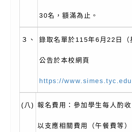
藝術才能國樂班鑑定
「2026全國特殊教
函轉內政部檢送修正之
30名，額滿為止。
長說明會
學術研討會」暨徵稿
反詐宣導影片連結一
函轉內政部為強化社
３、
錄取名單於115年6月22日（
詐知能及宣導檢察官
檢送本市馬祖新村眷
官制度中協助被害人
區「馬村設計實驗室
信誼基金會於3／14
公告於本校網頁
製作相關宣導短片
味．茶味》特展海報
【父母也需要被照顧
有關本市學生輔導諮
https://www.simes.tyc.edu
育兒中找回內在安定
下簡稱輔諮中心)辦理
檢送「桃園市特殊教
心怡心理師主講】線
上半年高國中小學學
緒及行為問題支持資
檢送桃園市政府LCD
(八)
報名費用：參加學生每人酌收 
座
生諮詢服務
114學年度第2學期
（圖）片
檢送桃園市政府LED
以支應相關費用（午餐費等）