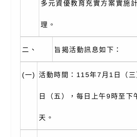
多元資優教育充實方案實施
【打噴嚏、流鼻水、
檢送桃園市政府LED
0-8歲抗過敏照護指
字稿及LCD託播影片
檢送桃園市政府家庭
理。
童過敏免疫專家 林
「小桃家6月課程資
檢送桃園市政府LED
二、
旨揭活動訊息如下：
講】親職講座
約幸福生活-婚前教育
字稿及LCD託播影（
轉知財團法人天主教
坊」、「幸福婚姻系
立蘆葦啟智中心辦理
有關桃園市桃園區西
(一)
活動時間：115年7月1日（三
座」、「2026開心F
而立》蘆葦三十．創
學辦理115年度區域
檢送桃園市政府LED
日（五），每日上午9時至下
家庭好時光」海報
成果分享會
充實方案：「視」機
字稿及LCD託播影（
有關桃園市桃園區新
覺暫留創意應用與實
學辦理115年度區域
「學生申訴及再申訴
天。
充實方案：「怪創劇
關事項
檢送行政院新聞傳播處