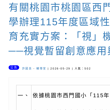
有關桃園市桃園區西
書會」、「親密關係
環境
字稿及LCD託播影片
有關桃園市政府家庭
學-優質教育園
坊」、「祖孫樂淘桃
服務資源資訊
檢送桃園市政府LED
學辦理115年度區域
徵件活動」海報
字稿及LCD託播影（
函轉有關身心障礙者
育充實方案：「視」
（CRPD）第三次國
檢送行政院新聞傳播處
──視覺暫留創意應用
約專要文件及附件英
月份公共服務政策溝
轉知教育部國民及學
訊
辦理「115年度促進
檢送桃園市政府LED
公告
許國良
-
輔導室
| 2026-05-29 | 人氣：502
緒學習知能研習」
字稿及LCD託播影片
函轉有關本府新聞處檢
6月交通安全宣導標語
有關「115年各賣場
一、
依據桃園市西門國小「115
份及道安宣導影像素
設置防災(颱)專區」
信誼基金會於6／27