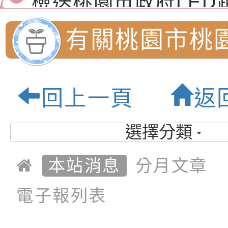
演練」
道安宣導影像素材
字稿及LCD託播影片
檢送行政院新聞傳播處
有關桃園市桃
月份公共服務政策溝
檢送本市馬祖新村眷
訊
區《植地有聲》主題
有關本市辦理115年
國民小學辦理1
專注力研習營 「正
檢送桃園市政府LED
回上一頁
返
區域性資優教
緒學習與生命教育(
字稿及LCD託播影片
函轉「2026台東博
選擇分類
梯次)」
海報電子檔及活動介
檢送桃園市政府家庭
案：「視」機
本站消息
分月文章
「小桃家7月課程資
有關本局115年「暑
視覺暫留創意
「HELLO新鮮人」
年─青春專案」LED
為配合政府政策宣導
電子報列表
養練習題」、「青少
字稿
者權益暨落實保護青
檢送桃園市政府LED
作:桃園市內柵