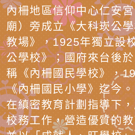
樂會-憶起玩樂」
「小桃家5月課程資
檢送「小桃家幸福+ Po
內柵地區信仰中心仁安宮
子的人際必修課」、
實體座談會」海報
函轉臺北市勞動力重
廟）旁成立《大科崁公學
代的親職教養」海報
委託辦理「2026臺
檢送桃園市政府LED
教場》，1925年獨立設
摩據點視覺設計競賽
字稿
函轉教育部訂於115年
公學校》；國府來台後於1
章
(星期六)下午2時至5
檢送本市115學年度
稱《內柵國民學校》，19
立臺灣科學教育館（
術才能音樂班鑑定二
函轉本府新聞處115
《內柵國民小學》迄今。
林區士商路189號）
章
安全宣導
檢送本府新聞處115
在縝密教育計劃指導下，
理「115年度515國
安全宣導
有關衛生福利部辦理「
校務工作，營造優質的教
導及系列座談活動」
逆境少年家庭支持服
轉知社團法人中華民