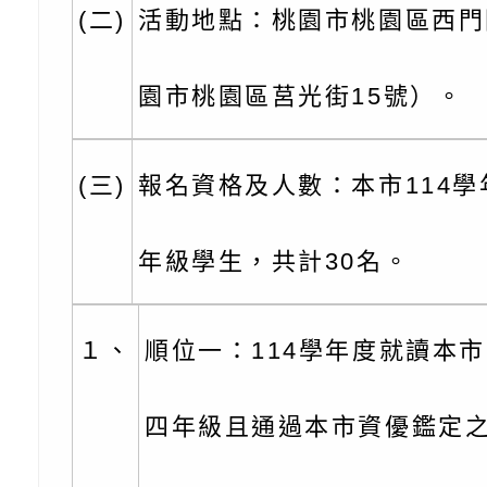
(二)
活動地點：桃園市桃園區西門
角色驅動的聲音與故
月份公共服務政策溝
台北松山文創園區5
訊
「櫻桃小丸子原作40
檢送桃園市政府LED
園市桃園區莒光街15號）。
展」
字稿及LCD託播影（
轉知國立臺灣師範大
(三)
報名資格及人數：本市114
「115學年度身心障
檢送桃園市政府LED
知能研習」
字稿
函轉國立臺灣師範大
年級學生，共計30名。
「115學年度身心障
有關桃園市八德區大
１、
順位一：114學年度就讀本
知能研習」
學辦理「音樂班第27
檢送桃園市政府家庭
樂會-憶起玩樂」
「小桃家5月課程資
檢送「小桃家幸福+ Po
四年級且通過本市資優鑑定
子的人際必修課」、
實體座談會」海報
函轉臺北市勞動力重