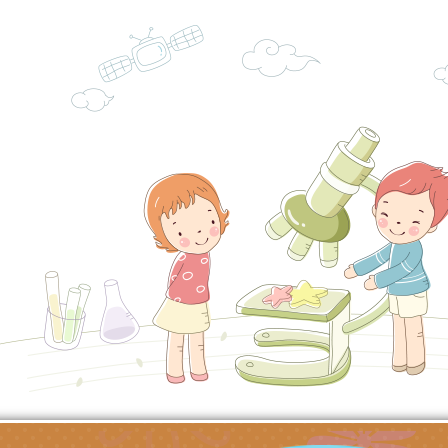
「HELLO新鮮人」
年─青春專案」LED
為配合政府政策宣導
養練習題」、「青少
字稿
者權益暨落實保護青
檢送桃園市政府LED
書會」、「親密關係
環境
字稿及LCD託播影片
有關桃園市政府家庭
坊」、「祖孫樂淘桃
服務資源資訊
檢送桃園市政府LED
徵件活動」海報
字稿及LCD託播影（
函轉有關身心障礙者
（CRPD）第三次國
檢送行政院新聞傳播處
約專要文件及附件英
月份公共服務政策溝
轉知教育部國民及學
訊
辦理「115年度促進
檢送桃園市政府LED
緒學習知能研習」
字稿及LCD託播影片
函轉有關本府新聞處檢