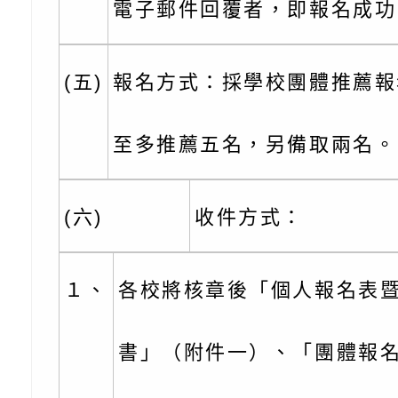
電子郵件回覆者，即報名成功
訓練
多元文化遊戲室之規
月份公共服務政策溝
桃園市龜山區大坑國
造」、「阿德勒心理
訊
理114學年度整合性
台灣遊戲治療學會115
(五)
報名方式：採學校團體推薦報
學諮商輔導的應用」
育講座「爸媽不暴走
日舉辦「空間的療癒
檢送衛生福利部「政
至多推薦五名，另備取兩名。
不只是遊戲 - 兒童
成長」
文化遊戲室之規畫與
材應注意之可及性格
有關本市桃園區中埔
門工作坊 （中部場）
「桃園市115年度兒
有關國立羅東高級中
(六)
收件方式：
情緒管理訓練-獨輪
「生命教育議題深化
檢送LED跑馬燈文字
１、
各校將核章後「個人報名表
施計畫」
議題論壇與生命塔羅)
託播影片
有關教育部特殊教育
團學前及國中小身障
有關國立臺中教育大
書」（附件一）、「團體報
理「普特協作—課程
「115年適應運動經
轉知教育部國教署生