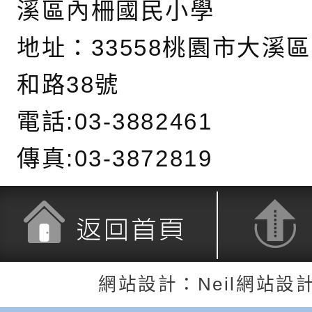
親子共學同樂會」、
子溝通之秘訣」
「環保愛台灣」第五
月份公共服務政策溝
有關桃園市政府家庭
溪區內柵國民小學
代愛在陪伴」、「親
礙者中小學生環保繪
訊
辦理115年原住民家
桃園市大溪區田心國
地址：
33558桃園市大溪
時光」海報
『原原』不絕－親子
理「桃園市115年度
轉知中華民國全國家
和路38號
會」
職員及家長特教知能
會（以下簡稱全家協
轉知台中市身心障礙
電話:03-3882461
115年國民小學學生
協會辦理「臺中市第
檢送國立臺南大學辦理
傳真:03-3872819
明會」
之光身心障礙繪畫徵
視覺障礙學生儀表及
「區域職業試探與體
展」活動
學研習」實施計畫(
心」、「自造教育及
轉知本市辦理「115
中心」及「國中小職
者保齡球賽」
檢送桃園市政府LED
返回首頁
返回頂端
網站設計：Neil網站設
習營」等師生，參訪1
字稿及LCD託播影（
轉知衛生福利部社會