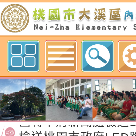
歡迎參觀：桃園市內柵國民小學網
函轉桃園市政府「20
性(防空)演習執行計
檢送桃園市政府家庭
轉桃園市政府「202
「115年度祖孫樂淘
函轉本府新聞處檢送1
（防空）演習－行動
節慶祝活動」海報電
交通安全宣導標語播
檢送桃園市政府LED