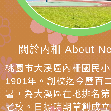
覺暫留創意應用與實
學辦理115年度區域
「學生申訴及再申訴
充實方案：「怪創劇
關事項
檢送行政院新聞傳播處
角色驅動的聲音與故
月份公共服務政策溝
台北松山文創園區5
訊
「櫻桃小丸子原作40
檢送桃園市政府LED
關於內柵 About Ne
展」
字稿及LCD託播影（
轉知國立臺灣師範大
「115學年度身心障
檢送桃園市政府LED
桃園市大溪區內柵國民小
知能研習」
字稿
函轉國立臺灣師範大
1901年。創校迄今歷百
「115學年度身心障
有關桃園市八德區大
暑，為大溪區在地排名第
知能研習」
學辦理「音樂班第27
檢送桃園市政府家庭
老校。日據時期草創成立