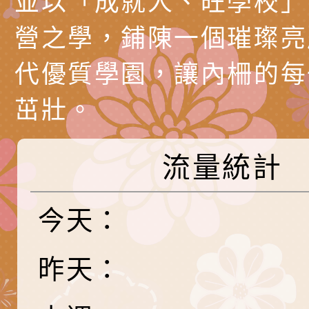
並以「成就人、旺學校」
員專業輔導及效能精
礙聯盟辦理「2026
台灣遊戲治療學會將於
營之學，鋪陳一個璀璨亮
北、中、南共3場次
少意見交流大會」簡
月至8月舉辦「空間
檢送行政院新聞傳播處
代優質學園，讓內柵的每
訓練
多元文化遊戲室之規
月份公共服務政策溝
桃園市龜山區大坑國
茁壯。
造」、「阿德勒心理
訊
理114學年度整合性
台灣遊戲治療學會115
學諮商輔導的應用」
育講座「爸媽不暴走
日舉辦「空間的療癒
檢送衛生福利部「政
流量統計
不只是遊戲 - 兒童
成長」
文化遊戲室之規畫與
材應注意之可及性格
有關本市桃園區中埔
門工作坊 （中部場）
「桃園市115年度兒
有關國立羅東高級中
今天：
情緒管理訓練-獨輪
「生命教育議題深化
檢送LED跑馬燈文字
昨天：
施計畫」
議題論壇與生命塔羅)
託播影片
有關教育部特殊教育