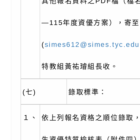
其他報名資料之PDF檔（檔名:
時光」海報
『原原』不絕－親子
理「桃園市115年度
轉知中華民國全國家
—115年度資優方案），寄
會」
職員及家長特教知能
會（以下簡稱全家協
轉知台中市身心障礙
115年國民小學學生
協會辦理「臺中市第
檢送國立臺南大學辦理
(
simes612@simes.tyc.edu
明會」
之光身心障礙繪畫徵
視覺障礙學生儀表及
「區域職業試探與體
特教組黃祐璿組長收。
展」活動
學研習」實施計畫(
心」、「自造教育及
轉知本市辦理「115
中心」及「國中小職
者保齡球賽」
檢送桃園市政府LED
(七)
錄取標準：
習營」等師生，參訪1
字稿及LCD託播影（
轉知衛生福利部社會
１、
依上列報名資格之順位錄取
「第56屆全國技能競
檢送該部國民健康署1
有關社團法人中華民
產期高風險孕產婦（
家長協會(以下稱該協
檢送桃園市政府家庭
生資優特質檢核表（附件四