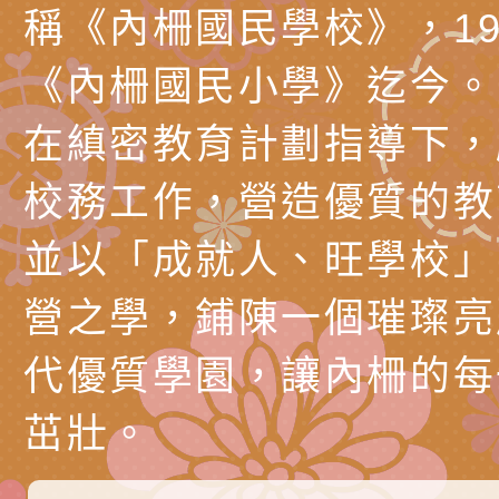
節慶祝活動」海報電
交通安全宣導標語播
檢送桃園市政府LED
稱《內柵國民學校》，19
道安宣導影像素材
字稿及LCD託播影片
檢送行政院新聞傳播處
《內柵國民小學》迄今。
月份公共服務政策溝
檢送本市馬祖新村眷
在縝密教育計劃指導下，
訊
區《植地有聲》主題
有關本市辦理115年
校務工作，營造優質的教
專注力研習營 「正
檢送桃園市政府LED
並以「成就人、旺學校」
緒學習與生命教育(
字稿及LCD託播影片
函轉「2026台東博
營之學，鋪陳一個璀璨亮
梯次)」
海報電子檔及活動介
檢送桃園市政府家庭
代優質學園，讓內柵的每
「小桃家7月課程資
有關本局115年「暑
茁壯。
「HELLO新鮮人」
年─青春專案」LED
為配合政府政策宣導