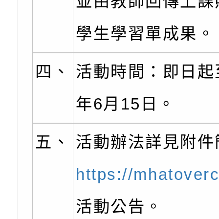
訓練
多元文化遊戲室之規
月份公共服務政策溝
桃園市龜山區大坑國
並由教師回傳上課
造」、「阿德勒心理
訊
理114學年度整合性
台灣遊戲治療學會115
學生學習單成果。
學諮商輔導的應用」
育講座「爸媽不暴走
日舉辦「空間的療癒
檢送衛生福利部「政
四、
活動時間：即日起至
不只是遊戲 - 兒童
成長」
文化遊戲室之規畫與
材應注意之可及性格
有關本市桃園區中埔
門工作坊 （中部場）
「桃園市115年度兒
有關國立羅東高級中
年6月15日。
情緒管理訓練-獨輪
「生命教育議題深化
檢送LED跑馬燈文字
五、
活動辦法詳見附件
施計畫」
議題論壇與生命塔羅)
託播影片
有關教育部特殊教育
團學前及國中小身障
有關國立臺中教育大
https://mhatover
理「普特協作—課程
「115年適應運動經
轉知教育部國教署生
活動公告。