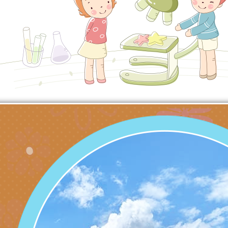
關懷計畫」說明1份
「115年度『視界同
「小桃家3月課程資
檢送本府新聞處115
庭支持與分享系列講
安全宣導標語播放表
檢送行政院新聞傳播處
場線上座談會」活動
宣導影像素材
月份公共服務政策溝
檢送桃園市立慈文國
其合輯一覽表1份（
「115學年度體育班
函轉有關司法院辦理
https://reurl.cc/gn
明會」
制度宣導活動
財團法人人本教育文
擬舉辦『教出會思考
桃園市八德區大成國
孩-2026森林小學巡
辦「桃園市115學年
有關本局製作本市「
向AI對親子關係的挑
藝術才能音樂班鑑定
站學生心理關懷平臺
桃園市平鎮區忠貞國
長說明會
辦「桃園市115學年
轉知國立高雄師範大