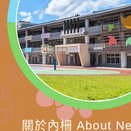
藝術才能國樂班鑑定
「2026全國特殊教
函轉內政部檢送修正之
長說明會
學術研討會」暨徵稿
反詐宣導影片連結一
函轉內政部為強化社
詐知能及宣導檢察官
檢送本市馬祖新村眷
官制度中協助被害人
區「馬村設計實驗室
信誼基金會於3／14
製作相關宣導短片
味．茶味》特展海報
【父母也需要被照顧
有關本市學生輔導諮
育兒中找回內在安定
下簡稱輔諮中心)辦理
檢送「桃園市特殊教
心怡心理師主講】線
上半年高國中小學學
緒及行為問題支持資
檢送桃園市政府LCD
座
生諮詢服務
114學年度第2學期
（圖）片
檢送桃園市政府LED
務實施計畫」
字稿及LCD託播影（
轉知有關我國身心障
關於內柵 About Ne