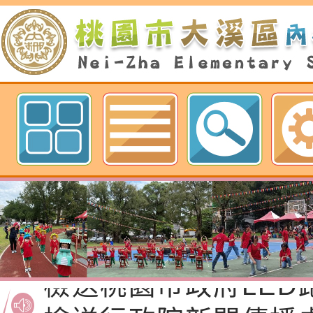
歡迎參觀：桃園市內柵國民小學網
檢送桃園市政府家庭
「115年度祖孫樂淘
函轉本府新聞處檢送1
節慶祝活動」海報電
交通安全宣導標語播
檢送桃園市政府LED
道安宣導影像素材
字稿及LCD託播影片
檢送行政院新聞傳播處