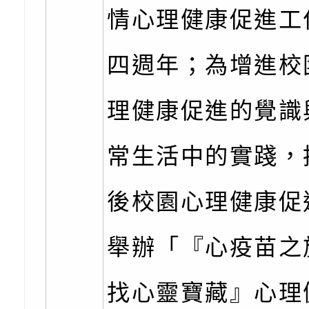
情心理健康促進工
訊
「櫻桃小丸子原作40
檢送桃園市政府LED
四週年；為增進校
展」
字稿及LCD託播影（
轉知國立臺灣師範大
「115學年度身心障
檢送桃園市政府LED
理健康促進的覺識
知能研習」
字稿
函轉國立臺灣師範大
常生活中的實踐，
「115學年度身心障
有關桃園市八德區大
後校園心理健康促
知能研習」
學辦理「音樂班第27
檢送桃園市政府家庭
樂會-憶起玩樂」
「小桃家5月課程資
檢送「小桃家幸福+ Po
舉辦「『心疫苗之
子的人際必修課」、
實體座談會」海報
函轉臺北市勞動力重
找心靈寶藏』心理