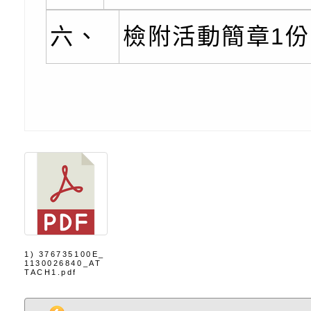
知能工作坊」
題交流工作坊」活動
業發展中心（國立羅
檢送桃園市政府LED
學）辦理「115年度
字稿及LCD託播圖片
檢送桃園市政府LED
六、
檢附活動簡章1
題融入教學－國民中
字稿及LCD託播影（
國家發展委員會檔案
（教材）推薦實施計
理本(115)年「春遊
檢送桃園市政府家庭
動
「小桃家4月課程資
西門國小114學年度
姻怎麼翻譯－青少年
親職教育講座「如何
有關財團法人中華國
工作坊」、「愛『原
情緒力？—用SEL玩
礙者生命教育推廣協
檢送行政院新聞傳播處
親子共學同樂會」、
子溝通之秘訣」
「環保愛台灣」第五
月份公共服務政策溝
有關桃園市政府家庭
1) 376735100E_
1130026840_AT
代愛在陪伴」、「親
礙者中小學生環保繪
訊
辦理115年原住民家
桃園市大溪區田心國
TACH1.pdf