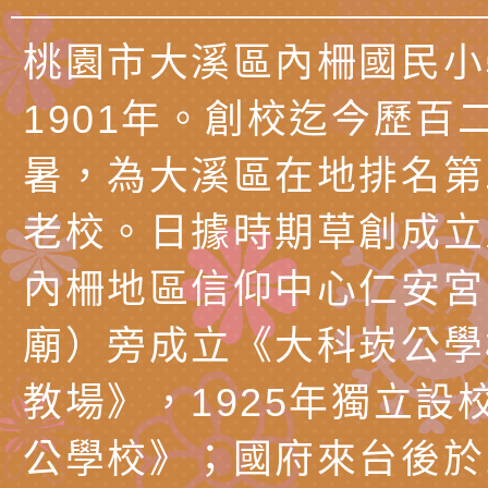
公約（CRPD）第三
函轉本府新聞處115
桃園市大溪區內柵國民小
告條約專要文件及附
安全宣導標語播放表
檢送桃園市政府消防
1901年。創校迄今歷百
告
宣導影像素材
宣導影片」宣導短片
轉知本市特殊教育學
載網址：
行為問題支持資源中
函轉農業部酪農產業
暑，為大溪區在地排名第
https://reurl.cc/a
「桃園市114學年度
乳相關宣導推廣圖卡
檢送桃園市政府LED
老校。日據時期草創成立
估人員魏氏五版寒假
字稿及LCD託播影（
為提升兒少性剝削防
內柵地區信仰中心仁安宮
梯次含複訓暨魏氏五
益，本府家庭暴力暨
有關「桃園市 115 
廟）旁成立《大科崁公學
用分析培訓研習」之
治中心依常見案例製
中學藝術才能音樂班
檢送桃園市政府家庭
教場》，1925年獨立設
調整
剝削防制宣導影片
會」
「115年度祖孫樂淘
函轉本府新聞處檢送1
公學校》；國府來台後於1