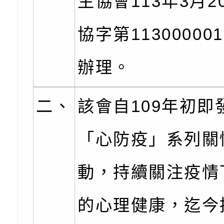
生協會113年3月2
0-8歲抗過敏照護指
字稿及LCD託播影片
檢送桃園市政府家庭
協字第11300000
童過敏免疫專家 林
「小桃家6月課程資
檢送桃園市政府LED
辦理。
講】親職講座
約幸福生活-婚前教育
字稿及LCD託播影（
轉知財團法人天主教
坊」、「幸福婚姻系
立蘆葦啟智中心辦理
有關桃園市桃園區西
二、
該會自109年初即
座」、「2026開心F
而立》蘆葦三十．創
學辦理115年度區域
檢送桃園市政府LED
「心防疫」系列關
家庭好時光」海報
成果分享會
充實方案：「視」機
字稿及LCD託播影（
有關桃園市桃園區新
覺暫留創意應用與實
學辦理115年度區域
「學生申訴及再申訴
動，持續關注疫情
充實方案：「怪創劇
關事項
檢送行政院新聞傳播處
的心理健康，迄今
角色驅動的聲音與故
月份公共服務政策溝
台北松山文創園區5