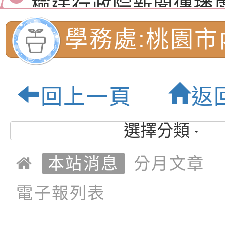
月份公共服務政策溝
檢送本市馬祖新村眷
學務處:桃園市
訊
區《植地有聲》主題
有關本市辦理115年
專注力研習營 「正
檢送桃園市政府LED
民小學-優質教
回上一頁
返
緒學習與生命教育(
字稿及LCD託播影片
函轉「2026台東博
梯次)」
海報電子檔及活動介
檢送桃園市政府家庭
選擇分類
「小桃家7月課程資
有關本局115年「暑
本站消息
分月文章
「HELLO新鮮人」
年─青春專案」LED
為配合政府政策宣導
電子報列表
養練習題」、「青少
字稿
者權益暨落實保護青
檢送桃園市政府LED
書會」、「親密關係
環境
字稿及LCD託播影片
有關桃園市政府家庭