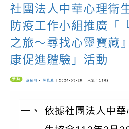
社團法人中華心理衛
坊」、「祖孫樂淘桃
服務資源資訊
檢送桃園市政府LED
防疫工作小組推廣「
徵件活動」海報
字稿及LCD託播影（
函轉有關身心障礙者
（CRPD）第三次國
檢送行政院新聞傳播處
之旅～尋找心靈寶藏
約專要文件及附件英
月份公共服務政策溝
轉知教育部國民及學
康促進體驗」活動
訊
辦理「115年度促進
檢送桃園市政府LED
活動
緒學習知能研習」
字稿及LCD託播影片
函轉有關本府新聞處檢
游金川
-
學務處
| 2024-03-28 | 人氣：1162
6月交通安全宣導標語
有關「115年各賣場
一、
依據社團法人中華
份及道安宣導影像素
設置防災(颱)專區」
信誼基金會於6／27
【打噴嚏、流鼻水、
檢送桃園市政府LED