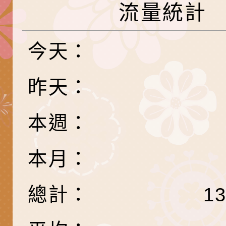
養練習題」、「青少
字稿
者權益暨落實保護青
檢送桃園市政府LED
流量統計
書會」、「親密關係
環境
字稿及LCD託播影片
有關桃園市政府家庭
今天：
坊」、「祖孫樂淘桃
服務資源資訊
檢送桃園市政府LED
徵件活動」海報
字稿及LCD託播影（
函轉有關身心障礙者
昨天：
（CRPD）第三次國
檢送行政院新聞傳播處
本週：
約專要文件及附件英
月份公共服務政策溝
轉知教育部國民及學
本月：
訊
辦理「115年度促進
檢送桃園市政府LED
緒學習知能研習」
字稿及LCD託播影片
函轉有關本府新聞處檢
總計：
1
6月交通安全宣導標語
有關「115年各賣場