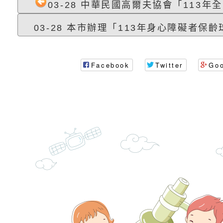
時光」海報
『原原』不絕－親子
理「桃園市115年度
轉知中華民國全國家
03-28 中華民國高爾夫協會「113年全
會」
職員及家長特教知能
會（以下簡稱全家協
轉知台中市身心障礙
03-28 本市辦理「113年身心障礙者保齡球
115年國民小學學生
協會辦理「臺中市第
檢送國立臺南大學辦理
Facebook
Twitter
Go
明會」
之光身心障礙繪畫徵
視覺障礙學生儀表及
「區域職業試探與體
展」活動
學研習」實施計畫(
心」、「自造教育及
轉知本市辦理「115
中心」及「國中小職
者保齡球賽」
檢送桃園市政府LED
習營」等師生，參訪1
字稿及LCD託播影（
轉知衛生福利部社會
「第56屆全國技能競
檢送該部國民健康署1
有關社團法人中華民
產期高風險孕產婦（
家長協會(以下稱該協
檢送桃園市政府家庭