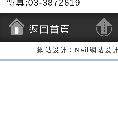
傳真:03-3872819
充實方案：「怪創劇
關事項
檢送行政院新聞傳播處
角色驅動的聲音與故
月份公共服務政策溝
台北松山文創園區5
訊
「櫻桃小丸子原作40
檢送桃園市政府LED
展」
字稿及LCD託播影（
轉知國立臺灣師範大
返回首頁
返回頂端
網站設計：Neil網站設
「115學年度身心障
檢送桃園市政府LED
知能研習」
字稿
函轉國立臺灣師範大
「115學年度身心障
有關桃園市八德區大
知能研習」
學辦理「音樂班第27
檢送桃園市政府家庭
樂會-憶起玩樂」
「小桃家5月課程資
檢送「小桃家幸福+ Po