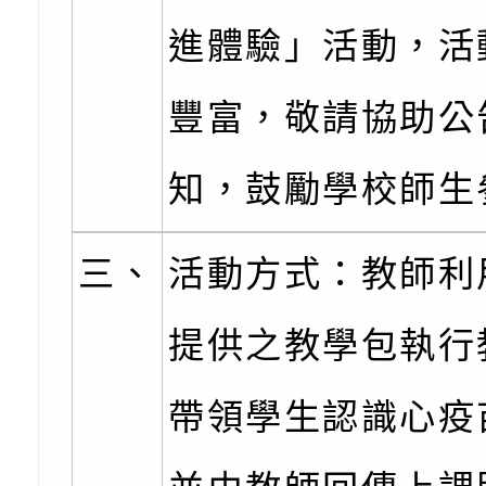
代的親職教養」海報
委託辦理「2026臺
檢送桃園市政府LED
進體驗」活動，活
摩據點視覺設計競賽
字稿
函轉教育部訂於115年
章
(星期六)下午2時至5
檢送本市115學年度
豐富，敬請協助公
立臺灣科學教育館（
術才能音樂班鑑定二
函轉本府新聞處115
知，鼓勵學校師生
林區士商路189號）
章
安全宣導
檢送本府新聞處115
理「115年度515國
安全宣導
有關衛生福利部辦理「
三、
活動方式：教師利
導及系列座談活動」
逆境少年家庭支持服
轉知社團法人中華民
提供之教學包執行
員專業輔導及效能精
礙聯盟辦理「2026
台灣遊戲治療學會將於
帶領學生認識心疫
北、中、南共3場次
少意見交流大會」簡
月至8月舉辦「空間
檢送行政院新聞傳播處