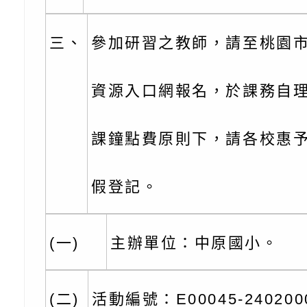
子的人際必修課」、
實體座談會」海報
函轉臺北市勞動力重
代的親職教養」海報
委託辦理「2026臺
檢送桃園市政府LED
三、
參加研習之教師，請至桃園
摩據點視覺設計競賽
字稿
函轉教育部訂於115年
資源入口網報名，於課務自
章
(星期六)下午2時至5
檢送本市115學年度
立臺灣科學教育館（
術才能音樂班鑑定二
函轉本府新聞處115
課鐘點費原則下，請各校惠
林區士商路189號）
章
安全宣導
檢送本府新聞處115
假登記。
理「115年度515國
安全宣導
有關衛生福利部辦理「
導及系列座談活動」
逆境少年家庭支持服
轉知社團法人中華民
(一)
主辦單位：中原國小。
員專業輔導及效能精
礙聯盟辦理「2026
台灣遊戲治療學會將於
(二)
活動編號：E00045-240200