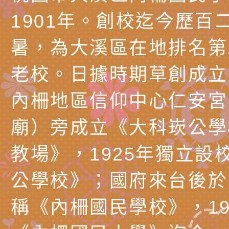
務實施計畫」
字稿及LCD託播影（
轉知有關我國身心障
1901年。創校迄今歷百
公約（CRPD）第三
函轉本府新聞處115
暑，為大溪區在地排名第
告條約專要文件及附
安全宣導標語播放表
檢送桃園市政府消防
老校。日據時期草創成立
告
宣導影像素材
宣導影片」宣導短片
轉知本市特殊教育學
內柵地區信仰中心仁安宮
載網址：
行為問題支持資源中
函轉農業部酪農產業
廟）旁成立《大科崁公學
https://reurl.cc/a
「桃園市114學年度
乳相關宣導推廣圖卡
檢送桃園市政府LED
教場》，1925年獨立設
估人員魏氏五版寒假
字稿及LCD託播影（
為提升兒少性剝削防
公學校》；國府來台後於1
梯次含複訓暨魏氏五
益，本府家庭暴力暨
函轉桃園市政府「20
稱《內柵國民學校》，19
用分析培訓研習」之
治中心依常見案例製
性(防空)演習執行計
檢送桃園市政府家庭