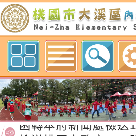
歡迎參觀：桃園市內柵國民小學網
函轉桃園市政府「20
性(防空)演習執行計
檢送桃園市政府家庭
轉桃園市政府「202
「115年度祖孫樂淘
函轉本府新聞處檢送1
（防空）演習－行動
節慶祝活動」海報電
交通安全宣導標語播
檢送桃園市政府LED