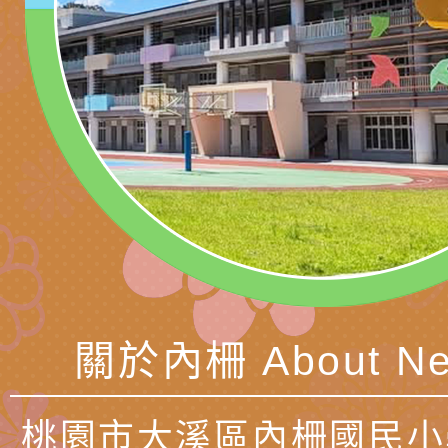
長說明會
辦「桃園市115學年
轉知國立高雄師範大
藝術才能國樂班鑑定
「2026全國特殊教
函轉內政部檢送修正之
長說明會
學術研討會」暨徵稿
反詐宣導影片連結一
函轉內政部為強化社
詐知能及宣導檢察官
檢送本市馬祖新村眷
官制度中協助被害人
區「馬村設計實驗室
信誼基金會於3／14
製作相關宣導短片
味．茶味》特展海報
【父母也需要被照顧
有關本市學生輔導諮
育兒中找回內在安定
下簡稱輔諮中心)辦理
檢送「桃園市特殊教
關於內柵 About Ne
心怡心理師主講】線
上半年高國中小學學
緒及行為問題支持資
檢送桃園市政府LCD
座
生諮詢服務
114學年度第2學期
（圖）片
檢送桃園市政府LED
桃園市大溪區內柵國民小