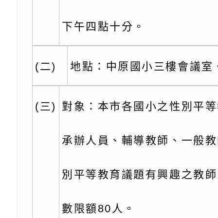
充實方案：「怪創劇
關事項
檢送行政院新聞傳播處
角色驅動的聲音與故
月份公共服務政策溝
台北松山文創園區5
下午四點十分。
訊
「櫻桃小丸子原作40
檢送桃園市政府LED
(二)
地點：中原國小三樓會議室
展」
字稿及LCD託播影（
轉知國立臺灣師範大
「115學年度身心障
檢送桃園市政府LED
(三)
對象：本市各國小之性別平等
知能研習」
字稿
函轉國立臺灣師範大
承辦人員、輔導教師、一般教
「115學年度身心障
有關桃園市八德區大
知能研習」
學辦理「音樂班第27
檢送桃園市政府家庭
別平等教育議題有興趣之教師
樂會-憶起玩樂」
「小桃家5月課程資
檢送「小桃家幸福+ Po
數限額80人。