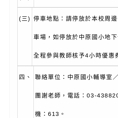
北、中、南共3場次
少意見交流大會」簡
月至8月舉辦「空間
檢送行政院新聞傳播處
訓練
多元文化遊戲室之規
月份公共服務政策溝
桃園市龜山區大坑國
(三)
停車地點：請停放於本校周邊
造」、「阿德勒心理
訊
理114學年度整合性
台灣遊戲治療學會115
車場，如停放於中原國小地下
學諮商輔導的應用」
育講座「爸媽不暴走
日舉辦「空間的療癒
檢送衛生福利部「政
不只是遊戲 - 兒童
成長」
文化遊戲室之規畫與
材應注意之可及性格
有關本市桃園區中埔
全程參與教師核予4小時優惠
門工作坊 （中部場）
「桃園市115年度兒
有關國立羅東高級中
四、
聯絡單位：中原國小輔導室
情緒管理訓練-獨輪
「生命教育議題深化
檢送LED跑馬燈文字
施計畫」
議題論壇與生命塔羅)
託播影片
有關教育部特殊教育
團謝老師，電話：03-43882
團學前及國中小身障
有關國立臺中教育大
機：613。