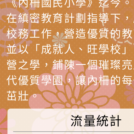
《內柵國民小學》迄今。
調整
剝削防制宣導影片
轉桃園市政府「202
「115年度祖孫樂淘
函轉本府新聞處檢送1
在縝密教育計劃指導下，
（防空）演習－行動
節慶祝活動」海報電
交通安全宣導標語播
檢送桃園市政府LED
校務工作，營造優質的教
演練」
道安宣導影像素材
字稿及LCD託播影片
檢送行政院新聞傳播處
並以「成就人、旺學校」
月份公共服務政策溝
檢送本市馬祖新村眷
訊
區《植地有聲》主題
有關本市辦理115年
營之學，鋪陳一個璀璨亮
專注力研習營 「正
檢送桃園市政府LED
代優質學園，讓內柵的每
緒學習與生命教育(
字稿及LCD託播影片
函轉「2026台東博
茁壯。
梯次)」
海報電子檔及活動介
檢送桃園市政府家庭
流量統計
「小桃家7月課程資
有關本局115年「暑