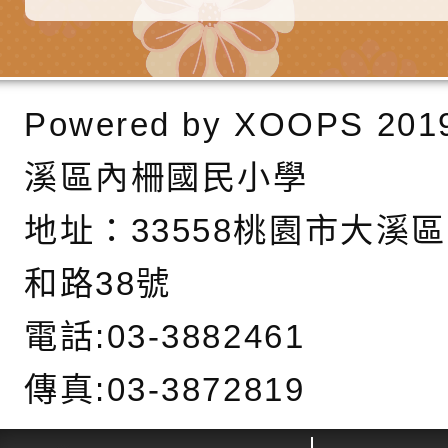
6月交通安全宣導標語
有關「115年各賣場
份及道安宣導影像素
設置防災(颱)專區」
信誼基金會於6／27
【打噴嚏、流鼻水、
檢送桃園市政府LED
Powered by
XOOPS
201
0-8歲抗過敏照護指
字稿及LCD託播影片
檢送桃園市政府家庭
溪區內柵國民小學
童過敏免疫專家 林
「小桃家6月課程資
檢送桃園市政府LED
地址：
33558桃園市大溪
講】親職講座
約幸福生活-婚前教育
字稿及LCD託播影（
轉知財團法人天主教
和路38號
坊」、「幸福婚姻系
立蘆葦啟智中心辦理
有關桃園市桃園區西
電話:03-3882461
座」、「2026開心F
而立》蘆葦三十．創
學辦理115年度區域
檢送桃園市政府LED
傳真:03-3872819
家庭好時光」海報
成果分享會
充實方案：「視」機
字稿及LCD託播影（
有關桃園市桃園區新