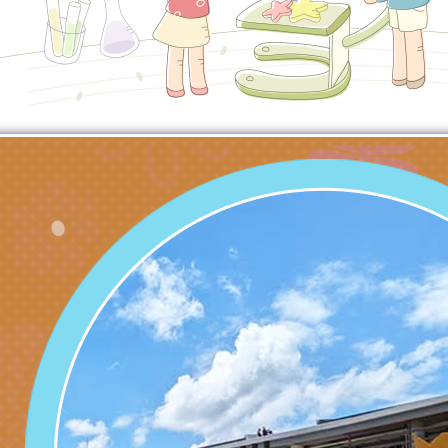
產期高風險孕產婦（
家長協會(以下稱該協
檢送桃園市政府家庭
關懷計畫」說明1份
「115年度『視界同
「小桃家3月課程資
檢送本府新聞處115
庭支持與分享系列講
安全宣導標語播放表
檢送行政院新聞傳播處
場線上座談會」活動
宣導影像素材
月份公共服務政策溝
檢送桃園市立慈文國
其合輯一覽表1份（
「115學年度體育班
函轉有關司法院辦理
https://reurl.cc/gn
明會」
制度宣導活動
財團法人人本教育文
擬舉辦『教出會思考
桃園市八德區大成國
孩-2026森林小學巡
辦「桃園市115學年
有關本局製作本市「
向AI對親子關係的挑
藝術才能音樂班鑑定
站學生心理關懷平臺
桃園市平鎮區忠貞國