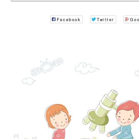
代愛在陪伴」、「親
礙者中小學生環保繪
訊
辦理115年原住民家
桃園市大溪區田心國
時光」海報
『原原』不絕－親子
理「桃園市115年度
轉知中華民國全國家
Facebook
Twitter
Go
會」
職員及家長特教知能
會（以下簡稱全家協
轉知台中市身心障礙
115年國民小學學生
協會辦理「臺中市第
檢送國立臺南大學辦理
明會」
之光身心障礙繪畫徵
視覺障礙學生儀表及
「區域職業試探與體
展」活動
學研習」實施計畫(
心」、「自造教育及
轉知本市辦理「115
中心」及「國中小職
者保齡球賽」
檢送桃園市政府LED
習營」等師生，參訪1
字稿及LCD託播影（
轉知衛生福利部社會
「第56屆全國技能競
檢送該部國民健康署1
有關社團法人中華民