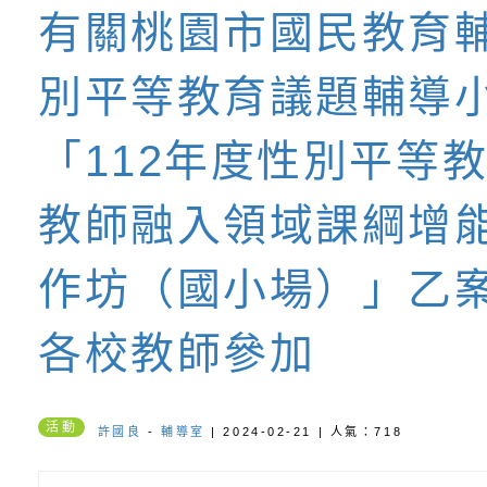
有關桃園市國民教育
書會」、「親密關係
環境
字稿及LCD託播影片
有關桃園市政府家庭
別平等教育議題輔導
坊」、「祖孫樂淘桃
服務資源資訊
檢送桃園市政府LED
「112年度性別平等
徵件活動」海報
字稿及LCD託播影（
函轉有關身心障礙者
（CRPD）第三次國
檢送行政院新聞傳播處
教師融入領域課綱增
約專要文件及附件英
月份公共服務政策溝
轉知教育部國民及學
作坊（國小場）」乙
訊
辦理「115年度促進
檢送桃園市政府LED
各校教師參加
緒學習知能研習」
字稿及LCD託播影片
函轉有關本府新聞處檢
6月交通安全宣導標語
有關「115年各賣場
活動
許國良
-
輔導室
| 2024-02-21 | 人氣：718