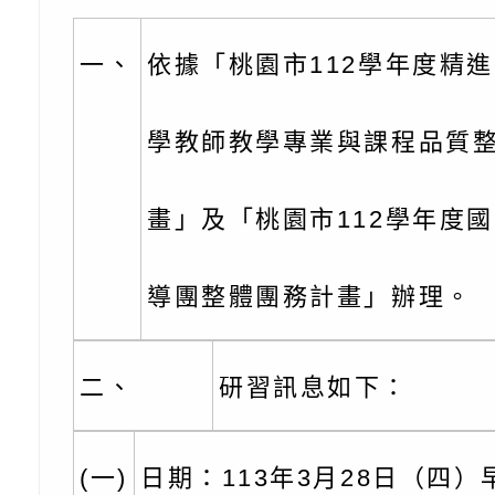
份及道安宣導影像素
設置防災(颱)專區」
信誼基金會於6／27
【打噴嚏、流鼻水、
檢送桃園市政府LED
一、
依據「桃園市112學年度精
0-8歲抗過敏照護指
字稿及LCD託播影片
檢送桃園市政府家庭
學教師教學專業與課程品質
童過敏免疫專家 林
「小桃家6月課程資
檢送桃園市政府LED
講】親職講座
約幸福生活-婚前教育
字稿及LCD託播影（
轉知財團法人天主教
畫」及「桃園市112學年度
坊」、「幸福婚姻系
立蘆葦啟智中心辦理
有關桃園市桃園區西
導團整體團務計畫」辦理。
座」、「2026開心F
而立》蘆葦三十．創
學辦理115年度區域
檢送桃園市政府LED
家庭好時光」海報
成果分享會
充實方案：「視」機
字稿及LCD託播影（
有關桃園市桃園區新
二、
研習訊息如下：
覺暫留創意應用與實
學辦理115年度區域
「學生申訴及再申訴
(一)
日期：113年3月28日（四