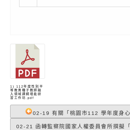
理「普特協作—課程
「115年適應運動經
轉知教育部國教署生
知能工作坊」
題交流工作坊」活動
業發展中心（國立羅
檢送桃園市政府LED
學）辦理「115年度
字稿及LCD託播圖片
檢送桃園市政府LED
題融入教學－國民中
字稿及LCD託播影（
國家發展委員會檔案
（教材）推薦實施計
理本(115)年「春遊
檢送桃園市政府家庭
動
「小桃家4月課程資
西門國小114學年度
姻怎麼翻譯－青少年
親職教育講座「如何
有關財團法人中華國
1) 112年度性別平
等教育種子教師融
入領域課綱增能研
習工作坊.pdf
工作坊」、「愛『原
情緒力？—用SEL玩
礙者生命教育推廣協
檢送行政院新聞傳播處
02-19 有關「桃園市112 學年度身心
親子共學同樂會」、
子溝通之秘訣」
「環保愛台灣」第五
月份公共服務政策溝
有關桃園市政府家庭
02-21 函轉監察院國家人權委員會所撰擬「