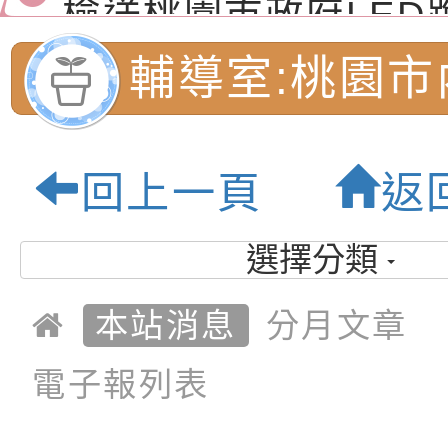
演練」
道安宣導影像素材
字稿及LCD託播影片
檢送行政院新聞傳播處
輔導室:桃園市
月份公共服務政策溝
檢送本市馬祖新村眷
訊
區《植地有聲》主題
有關本市辦理115年
民小學-優質教
回上一頁
返
專注力研習營 「正
檢送桃園市政府LED
緒學習與生命教育(
字稿及LCD託播影片
函轉「2026台東博
選擇分類
梯次)」
海報電子檔及活動介
檢送桃園市政府家庭
本站消息
分月文章
「小桃家7月課程資
有關本局115年「暑
電子報列表
「HELLO新鮮人」
年─青春專案」LED
為配合政府政策宣導
養練習題」、「青少
字稿
者權益暨落實保護青
檢送桃園市政府LED