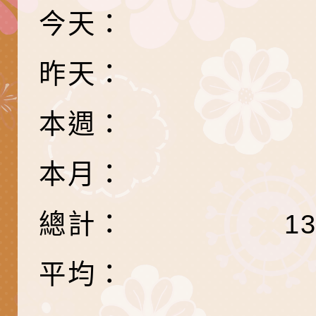
「HELLO新鮮人」
年─青春專案」LED
為配合政府政策宣導
今天：
養練習題」、「青少
字稿
者權益暨落實保護青
檢送桃園市政府LED
昨天：
書會」、「親密關係
環境
字稿及LCD託播影片
有關桃園市政府家庭
坊」、「祖孫樂淘桃
服務資源資訊
檢送桃園市政府LED
本週：
徵件活動」海報
字稿及LCD託播影（
函轉有關身心障礙者
本月：
（CRPD）第三次國
檢送行政院新聞傳播處
總計：
1
約專要文件及附件英
月份公共服務政策溝
轉知教育部國民及學
訊
辦理「115年度促進
檢送桃園市政府LED
平均：
緒學習知能研習」
字稿及LCD託播影片
函轉有關本府新聞處檢