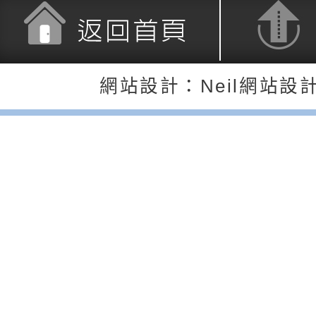
覺暫留創意應用與實
學辦理115年度區域
「學生申訴及再申訴
充實方案：「怪創劇
關事項
檢送行政院新聞傳播處
返回首頁
返回頂端
角色驅動的聲音與故
月份公共服務政策溝
台北松山文創園區5
網站設計：Neil網站設
訊
「櫻桃小丸子原作40
檢送桃園市政府LED
展」
字稿及LCD託播影（
轉知國立臺灣師範大
「115學年度身心障
檢送桃園市政府LED
知能研習」
字稿
函轉國立臺灣師範大
「115學年度身心障
有關桃園市八德區大
知能研習」
學辦理「音樂班第27
檢送桃園市政府家庭