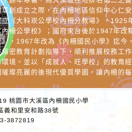
二十餘年寒暑，為大溪區在地排名第二之
期草創成立之際，在內柵地區信仰中心仁
成立《大科崁公學校內柵分教場》，1925
《內柵公學校》；國府來台後於1947年改
校》，1967年改為《內柵國民小學》迄今
在縝密教育計劃指導下，順利推展校務工
育環境。並以「成就人、旺學校」的教育
個璀璨亮麗的後現代優質學園，讓內柵的
19
桃園市大溪區內柵國民小學
溪區義和里安和路38號
3-3872819