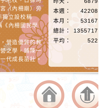
黌宇老校。日據時
昨天：
68794
安宮（內柵廟）旁
本週：
422087
年獨立設校稱
本月：
531671
稱《內柵國民學
總計：
13557176
。
平均：
5221
作，營造優質的教
經營之學，鋪陳一
每一代成長茁壯。