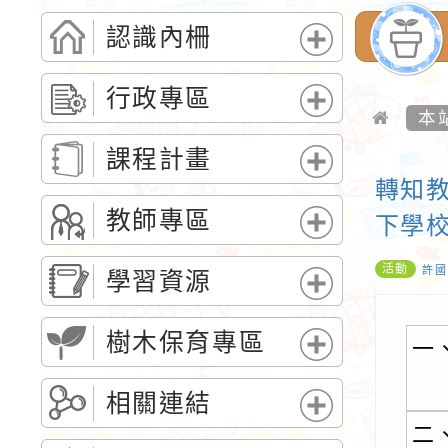
認識內柵
展
開
行政專區
選
本
展
單
開
課程計畫
選
轉知
展
單
開
教師專區
下學
選
展
單
活動
開
許國
學習資源
選
展
單
開
樹木保育專區
一
選
展
單
開
相關連結
選
展
二