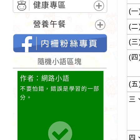
單
開
健康專區
選
(一
展
單
開
營養午餐
(二
選
展
單
開
(三
選
單
(四
桃園市內柵國民小學的FB網頁
隨機小語區塊
作者：網路小語
作者：網
(五
它笑，
不要怕錯，錯誤是學習的一部
活著一天，
，它也
分。
珍惜。當我
三
的時候，我
腳。
四