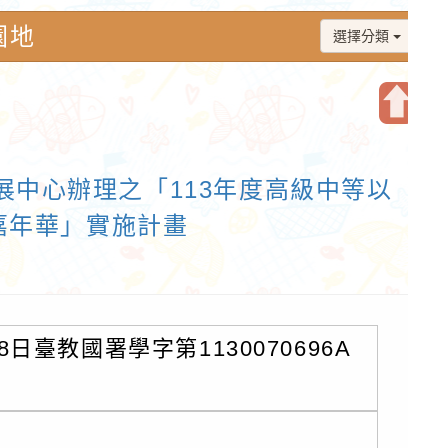
園地
選擇分類
開
啟
中心辦理之「113年度高級中等以
上
方
嘉年華」實施計畫
區
塊
日臺教國署學字第1130070696A