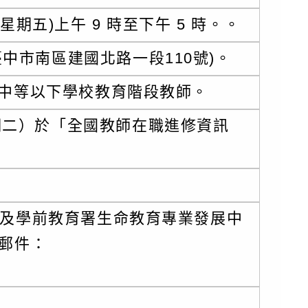
(星期五)上午 9 時至下午 5 時。。
臺中市南區建國北路一段110號)。
中等以下學校教育階段教師。
星期二）於「全國教師在職進修資訊
作者：網路小語
作者：網路小語
努力不一定馬上看到成果，但
人生是個圓，有的人
不努力就看不到任何改變。
子也沒有走出命運畫
及學前教育署生命教育專業發展中
圈，其實，圓上的每
子郵件：
有一條騰飛的切線。