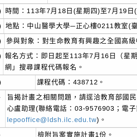
)
時間：113年7月18日(星期四)至7月19日
)
地點：中山醫學大學─正心樓0211教室(
)
參與對象：對生命教育有興趣之全國高級
)
報名方式：即日起至113年7月16日（
網」搜尋課程代碼報名。
路小語
作者：網路小語
)
課程代碼：438712。
就是有福氣，就該
你今天學的每一點東西，未來
哭泣我沒有鞋子穿
都會變成你的超能力！
、
旨揭計畫之相關問題，請逕洽教育部國民
發現有人卻沒有
心盧助理(聯絡電話：03-9576903；電
lepooffice@ldsh.ilc.edu.tw
)。
、
檢附旨案實施計畫1份。