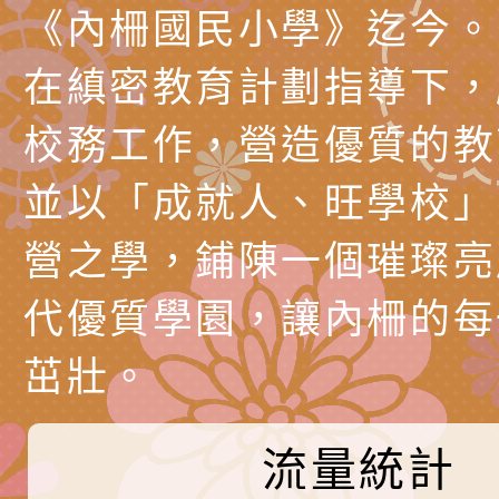
長說明會
辦「桃園市115學年
轉知國立高雄師範大
《內柵國民小學》迄今。
藝術才能國樂班鑑定
「2026全國特殊教
函轉內政部檢送修正之
在縝密教育計劃指導下，
長說明會
學術研討會」暨徵稿
反詐宣導影片連結一
函轉內政部為強化社
校務工作，營造優質的教
詐知能及宣導檢察官
檢送本市馬祖新村眷
並以「成就人、旺學校」
官制度中協助被害人
區「馬村設計實驗室
信誼基金會於3／14
營之學，鋪陳一個璀璨亮
製作相關宣導短片
味．茶味》特展海報
【父母也需要被照顧
有關本市學生輔導諮
代優質學園，讓內柵的每
育兒中找回內在安定
下簡稱輔諮中心)辦理
檢送「桃園市特殊教
茁壯。
心怡心理師主講】線
上半年高國中小學學
緒及行為問題支持資
檢送桃園市政府LCD
座
生諮詢服務
114學年度第2學期
（圖）片
檢送桃園市政府LED
流量統計