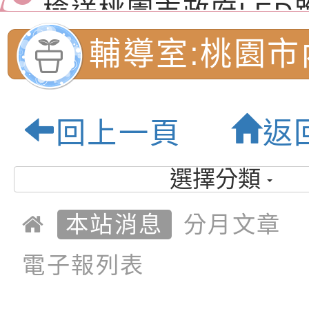
（防空）演習－行動
節慶祝活動」海報電
交通安全宣導標語播
檢送桃園市政府LED
演練」
道安宣導影像素材
字稿及LCD託播影片
檢送行政院新聞傳播處
輔導室:桃園市
月份公共服務政策溝
檢送本市馬祖新村眷
民小學-優質教
訊
區《植地有聲》主題
有關本市辦理115年
回上一頁
返
專注力研習營 「正
檢送桃園市政府LED
緒學習與生命教育(
字稿及LCD託播影片
函轉「2026台東博
選擇分類
梯次)」
海報電子檔及活動介
檢送桃園市政府家庭
本站消息
分月文章
「小桃家7月課程資
有關本局115年「暑
電子報列表
「HELLO新鮮人」
年─青春專案」LED
為配合政府政策宣導