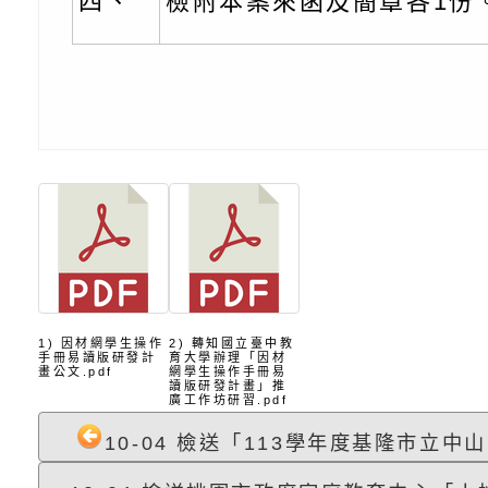
子的人際必修課」、
實體座談會」海報
函轉臺北市勞動力重
四、
檢附本案來函及簡章各1份
代的親職教養」海報
委託辦理「2026臺
檢送桃園市政府LED
摩據點視覺設計競賽
字稿
函轉教育部訂於115年
章
(星期六)下午2時至5
檢送本市115學年度
立臺灣科學教育館（
術才能音樂班鑑定二
函轉本府新聞處115
林區士商路189號）
章
安全宣導
檢送本府新聞處115
理「115年度515國
安全宣導
有關衛生福利部辦理「
1) 因材網學生操作
2) 轉知國立臺中教
手冊易讀版研發計
育大學辦理「因材
畫公文.pdf
網學生操作手冊易
導及系列座談活動」
逆境少年家庭支持服
轉知社團法人中華民
讀版研發計畫」推
廣工作坊研習.pdf
員專業輔導及效能精
礙聯盟辦理「2026
台灣遊戲治療學會將於
10-04 檢送「113學年度基隆市立中山