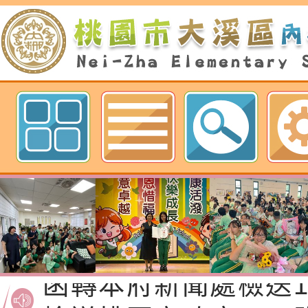
歡迎參觀：桃園市內柵國民小學網
函轉桃園市政府「20
性(防空)演習執行計
檢送桃園市政府家庭
轉桃園市政府「202
「115年度祖孫樂淘
函轉本府新聞處檢送1