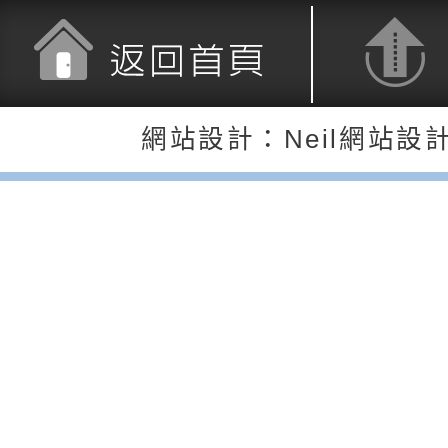
「HELLO新鮮人」
年─青春專案」LED
為配合政府政策宣導
養練習題」、「青少
字稿
者權益暨落實保護青
檢送桃園市政府LED
書會」、「親密關係
環境
字稿及LCD託播影片
有關桃園市政府家庭
返回首頁
返回頂端
網站設計：Neil網站設
坊」、「祖孫樂淘桃
服務資源資訊
檢送桃園市政府LED
徵件活動」海報
字稿及LCD託播影（
函轉有關身心障礙者
（CRPD）第三次國
檢送行政院新聞傳播處
約專要文件及附件英
月份公共服務政策溝
轉知教育部國民及學
訊
辦理「115年度促進
檢送桃園市政府LED
緒學習知能研習」
字稿及LCD託播影片
函轉有關本府新聞處檢