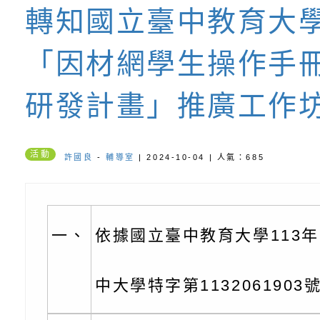
養練習題」、「青少
字稿
者權益暨落實保護青
檢送桃園市政府LED
轉知國立臺中教育大
書會」、「親密關係
環境
字稿及LCD託播影片
有關桃園市政府家庭
「因材網學生操作手
坊」、「祖孫樂淘桃
服務資源資訊
檢送桃園市政府LED
研發計畫」推廣工作
徵件活動」海報
字稿及LCD託播影（
函轉有關身心障礙者
（CRPD）第三次國
檢送行政院新聞傳播處
活動
許國良
-
輔導室
| 2024-10-04 | 人氣：685
約專要文件及附件英
月份公共服務政策溝
轉知教育部國民及學
訊
辦理「115年度促進
檢送桃園市政府LED
一、
依據國立臺中教育大學113年
緒學習知能研習」
字稿及LCD託播影片
函轉有關本府新聞處檢
6月交通安全宣導標語
有關「115年各賣場
中大學特字第113206190