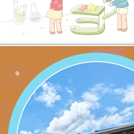
理「普特協作—課程
「115年適應運動經
轉知教育部國教署生
知能工作坊」
題交流工作坊」活動
業發展中心（國立羅
檢送桃園市政府LED
學）辦理「115年度
字稿及LCD託播圖片
檢送桃園市政府LED
題融入教學－國民中
字稿及LCD託播影（
國家發展委員會檔案
（教材）推薦實施計
理本(115)年「春遊
檢送桃園市政府家庭
動
「小桃家4月課程資
西門國小114學年度
姻怎麼翻譯－青少年
親職教育講座「如何
有關財團法人中華國
工作坊」、「愛『原
情緒力？—用SEL玩
礙者生命教育推廣協
檢送行政院新聞傳播處
親子共學同樂會」、
子溝通之秘訣」
「環保愛台灣」第五
月份公共服務政策溝
有關桃園市政府家庭