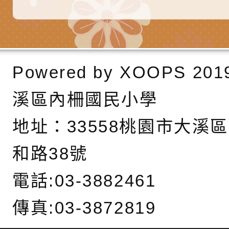
調整
剝削防制宣導影片
轉桃園市政府「202
「115年度祖孫樂淘
函轉本府新聞處檢送1
（防空）演習－行動
節慶祝活動」海報電
交通安全宣導標語播
檢送桃園市政府LED
演練」
道安宣導影像素材
字稿及LCD託播影片
檢送行政院新聞傳播處
Powered by
XOOPS
201
月份公共服務政策溝
檢送本市馬祖新村眷
溪區內柵國民小學
訊
區《植地有聲》主題
有關本市辦理115年
地址：
33558桃園市大溪
專注力研習營 「正
檢送桃園市政府LED
和路38號
緒學習與生命教育(
字稿及LCD託播影片
函轉「2026台東博
電話:03-3882461
梯次)」
海報電子檔及活動介
檢送桃園市政府家庭
傳真:03-3872819
「小桃家7月課程資
有關本局115年「暑