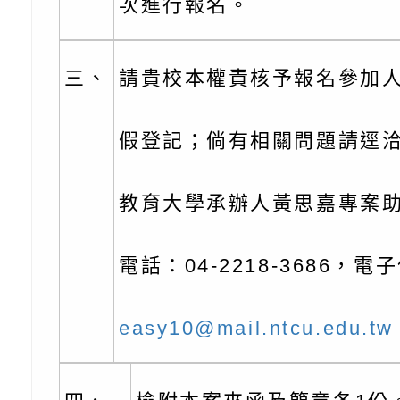
充實方案：「怪創劇
關事項
檢送行政院新聞傳播處
次進行報名。
角色驅動的聲音與故
月份公共服務政策溝
台北松山文創園區5
三、
請貴校本權責核予報名參加人
訊
「櫻桃小丸子原作40
檢送桃園市政府LED
展」
字稿及LCD託播影（
轉知國立臺灣師範大
假登記；倘有相關問題請逕
「115學年度身心障
檢送桃園市政府LED
教育大學承辦人黃思嘉專案
知能研習」
字稿
函轉國立臺灣師範大
「115學年度身心障
有關桃園市八德區大
電話：04-2218-3686，電
知能研習」
學辦理「音樂班第27
檢送桃園市政府家庭
easy10@mail.ntcu.edu.tw
樂會-憶起玩樂」
「小桃家5月課程資
檢送「小桃家幸福+ Po