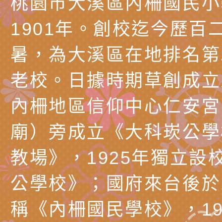
桃園市大溪區內柵國民小
產期高風險孕產婦（
家長協會(以下稱該協
檢送桃園市政府家庭
1901年。創校迄今歷百
關懷計畫」說明1份
「115年度『視界同
「小桃家3月課程資
檢送本府新聞處115
暑，為大溪區在地排名第
庭支持與分享系列講
安全宣導標語播放表
檢送行政院新聞傳播處
老校。日據時期草創成立
場線上座談會」活動
宣導影像素材
月份公共服務政策溝
檢送桃園市立慈文國
內柵地區信仰中心仁安宮
其合輯一覽表1份（
「115學年度體育班
函轉有關司法院辦理
https://reurl.cc/gn
明會」
制度宣導活動
財團法人人本教育文
廟）旁成立《大科崁公學
擬舉辦『教出會思考
桃園市八德區大成國
教場》，1925年獨立設
孩-2026森林小學巡
辦「桃園市115學年
有關本局製作本市「
公學校》；國府來台後於1
向AI對親子關係的挑
藝術才能音樂班鑑定
站學生心理關懷平臺
桃園市平鎮區忠貞國
稱《內柵國民學校》，19