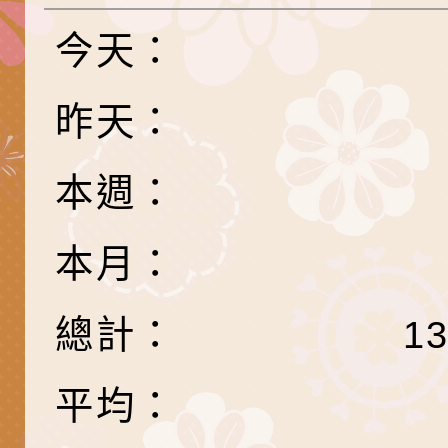
務實施計畫」
字稿及LCD託播影（
轉知有關我國身心障
今天：
公約（CRPD）第三
函轉本府新聞處115
告條約專要文件及附
安全宣導標語播放表
檢送桃園市政府消防
昨天：
告
宣導影像素材
宣導影片」宣導短片
轉知本市特殊教育學
本週：
載網址：
行為問題支持資源中
函轉農業部酪農產業
本月：
https://reurl.cc/a
「桃園市114學年度
乳相關宣導推廣圖卡
檢送桃園市政府LED
估人員魏氏五版寒假
字稿及LCD託播影（
為提升兒少性剝削防
總計：
1
梯次含複訓暨魏氏五
益，本府家庭暴力暨
函轉桃園市政府「20
平均：
用分析培訓研習」之
治中心依常見案例製
性(防空)演習執行計
檢送桃園市政府家庭