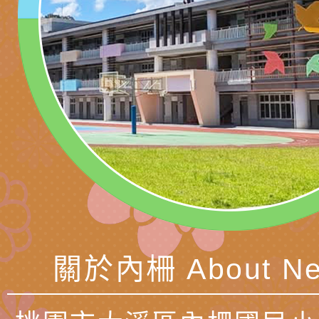
代愛在陪伴」、「親
礙者中小學生環保繪
訊
辦理115年原住民家
桃園市大溪區田心國
時光」海報
『原原』不絕－親子
理「桃園市115年度
轉知中華民國全國家
會」
職員及家長特教知能
會（以下簡稱全家協
轉知台中市身心障礙
115年國民小學學生
協會辦理「臺中市第
檢送國立臺南大學辦理
明會」
之光身心障礙繪畫徵
視覺障礙學生儀表及
「區域職業試探與體
展」活動
學研習」實施計畫(
心」、「自造教育及
轉知本市辦理「115
中心」及「國中小職
者保齡球賽」
檢送桃園市政府LED
習營」等師生，參訪1
字稿及LCD託播影（
轉知衛生福利部社會
關於內柵 About Ne
「第56屆全國技能競
檢送該部國民健康署1
有關社團法人中華民