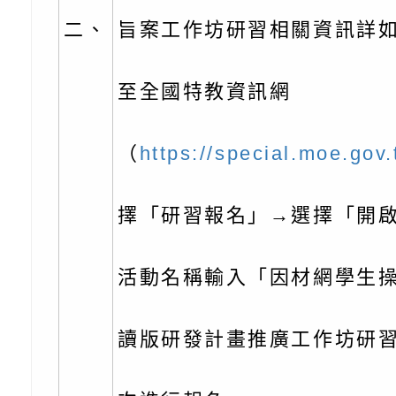
份及道安宣導影像素
設置防災(颱)專區」
信誼基金會於6／27
二、
旨案工作坊研習相關資訊詳
【打噴嚏、流鼻水、
檢送桃園市政府LED
0-8歲抗過敏照護指
字稿及LCD託播影片
檢送桃園市政府家庭
至全國特教資訊網
童過敏免疫專家 林
「小桃家6月課程資
檢送桃園市政府LED
（
https://special.moe.gov.
講】親職講座
約幸福生活-婚前教育
字稿及LCD託播影（
轉知財團法人天主教
擇「研習報名」→選擇「開
坊」、「幸福婚姻系
立蘆葦啟智中心辦理
有關桃園市桃園區西
座」、「2026開心F
而立》蘆葦三十．創
學辦理115年度區域
檢送桃園市政府LED
活動名稱輸入「因材網學生
家庭好時光」海報
成果分享會
充實方案：「視」機
字稿及LCD託播影（
有關桃園市桃園區新
讀版研發計畫推廣工作坊研
覺暫留創意應用與實
學辦理115年度區域
「學生申訴及再申訴