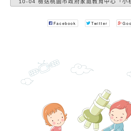
北、中、南共3場次
少意見交流大會」簡
月至8月舉辦「空間
檢送行政院新聞傳播處
10-04 檢送桃園市政府家庭教育中心「小桃家
訓練
多元文化遊戲室之規
月份公共服務政策溝
桃園市龜山區大坑國
Facebook
Twitter
Go
造」、「阿德勒心理
訊
理114學年度整合性
台灣遊戲治療學會115
學諮商輔導的應用」
育講座「爸媽不暴走
日舉辦「空間的療癒
檢送衛生福利部「政
不只是遊戲 - 兒童
成長」
文化遊戲室之規畫與
材應注意之可及性格
有關本市桃園區中埔
門工作坊 （中部場）
「桃園市115年度兒
有關國立羅東高級中
情緒管理訓練-獨輪
「生命教育議題深化
檢送LED跑馬燈文字
施計畫」
議題論壇與生命塔羅)
託播影片
有關教育部特殊教育
團學前及國中小身障
有關國立臺中教育大