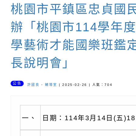
養練習題」、「青少
字稿
者權益暨落實保護青
檢送桃園市政府LED
桃園市平鎮區忠貞國
書會」、「親密關係
環境
字稿及LCD託播影片
有關桃園市政府家庭
辦「桃園市114學年
坊」、「祖孫樂淘桃
服務資源資訊
檢送桃園市政府LED
學藝術才能國樂班鑑
徵件活動」海報
字稿及LCD託播影（
函轉有關身心障礙者
（CRPD）第三次國
檢送行政院新聞傳播處
長說明會」
約專要文件及附件英
月份公共服務政策溝
轉知教育部國民及學
公告
許國良
-
輔導室
| 2025-02-26 | 人氣：704
訊
辦理「115年度促進
檢送桃園市政府LED
緒學習知能研習」
字稿及LCD託播影片
函轉有關本府新聞處檢
一、
日期：114年3月14日(五)1
6月交通安全宣導標語
有關「115年各賣場