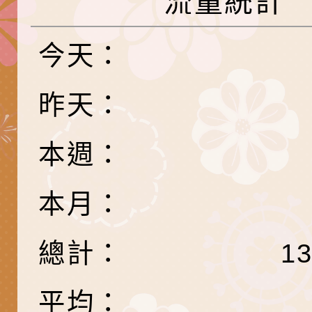
流量統計
長說明會
辦「桃園市115學年
轉知國立高雄師範大
藝術才能國樂班鑑定
「2026全國特殊教
函轉內政部檢送修正之
今天：
長說明會
學術研討會」暨徵稿
反詐宣導影片連結一
函轉內政部為強化社
昨天：
詐知能及宣導檢察官
檢送本市馬祖新村眷
官制度中協助被害人
區「馬村設計實驗室
信誼基金會於3／14
本週：
製作相關宣導短片
味．茶味》特展海報
【父母也需要被照顧
有關本市學生輔導諮
本月：
育兒中找回內在安定
下簡稱輔諮中心)辦理
檢送「桃園市特殊教
總計：
1
心怡心理師主講】線
上半年高國中小學學
緒及行為問題支持資
檢送桃園市政府LCD
座
生諮詢服務
114學年度第2學期
（圖）片
檢送桃園市政府LED
平均：