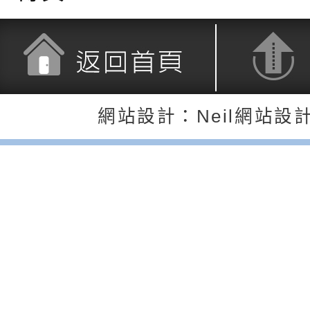
調整
剝削防制宣導影片
轉桃園市政府「202
「115年度祖孫樂淘
函轉本府新聞處檢送1
（防空）演習－行動
節慶祝活動」海報電
交通安全宣導標語播
檢送桃園市政府LED
演練」
道安宣導影像素材
字稿及LCD託播影片
檢送行政院新聞傳播處
返回首頁
返回頂端
月份公共服務政策溝
檢送本市馬祖新村眷
網站設計：Neil網站設
訊
區《植地有聲》主題
有關本市辦理115年
專注力研習營 「正
檢送桃園市政府LED
緒學習與生命教育(
字稿及LCD託播影片
函轉「2026台東博
梯次)」
海報電子檔及活動介
檢送桃園市政府家庭
「小桃家7月課程資
有關本局115年「暑