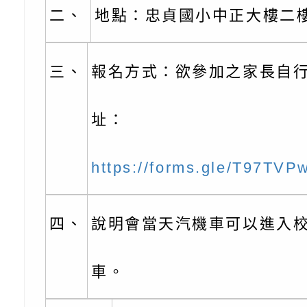
份及道安宣導影像素
設置防災(颱)專區」
信誼基金會於6／27
二、
地點：忠貞國小中正大樓二
【打噴嚏、流鼻水、
檢送桃園市政府LED
0-8歲抗過敏照護指
字稿及LCD託播影片
檢送桃園市政府家庭
三、
報名方式：欲參加之家長自行
童過敏免疫專家 林
「小桃家6月課程資
檢送桃園市政府LED
址：
講】親職講座
約幸福生活-婚前教育
字稿及LCD託播影（
轉知財團法人天主教
https://forms.gle/T97TV
坊」、「幸福婚姻系
立蘆葦啟智中心辦理
有關桃園市桃園區西
座」、「2026開心F
而立》蘆葦三十．創
學辦理115年度區域
檢送桃園市政府LED
四、
說明會當天汽機車可以進入
家庭好時光」海報
成果分享會
充實方案：「視」機
字稿及LCD託播影（
有關桃園市桃園區新
覺暫留創意應用與實
學辦理115年度區域
「學生申訴及再申訴
車。