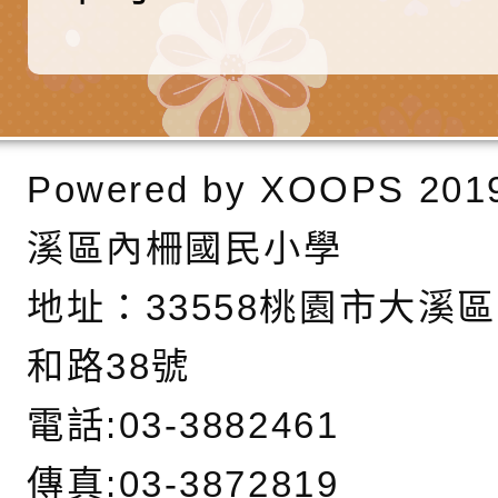
務實施計畫」
字稿及LCD託播影（
轉知有關我國身心障
公約（CRPD）第三
函轉本府新聞處115
告條約專要文件及附
安全宣導標語播放表
檢送桃園市政府消防
告
宣導影像素材
宣導影片」宣導短片
轉知本市特殊教育學
Powered by
XOOPS
201
載網址：
行為問題支持資源中
函轉農業部酪農產業
溪區內柵國民小學
https://reurl.cc/a
「桃園市114學年度
乳相關宣導推廣圖卡
檢送桃園市政府LED
地址：
33558桃園市大溪
估人員魏氏五版寒假
字稿及LCD託播影（
為提升兒少性剝削防
和路38號
梯次含複訓暨魏氏五
益，本府家庭暴力暨
函轉桃園市政府「20
電話:03-3882461
用分析培訓研習」之
治中心依常見案例製
性(防空)演習執行計
檢送桃園市政府家庭
傳真:03-3872819