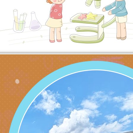
北、中、南共3場次
少意見交流大會」簡
月至8月舉辦「空間
檢送行政院新聞傳播處
訓練
多元文化遊戲室之規
月份公共服務政策溝
桃園市龜山區大坑國
造」、「阿德勒心理
訊
理114學年度整合性
台灣遊戲治療學會115
學諮商輔導的應用」
育講座「爸媽不暴走
日舉辦「空間的療癒
檢送衛生福利部「政
不只是遊戲 - 兒童
成長」
文化遊戲室之規畫與
材應注意之可及性格
有關本市桃園區中埔
門工作坊 （中部場）
「桃園市115年度兒
有關國立羅東高級中
情緒管理訓練-獨輪
「生命教育議題深化
檢送LED跑馬燈文字
施計畫」
議題論壇與生命塔羅)
託播影片
有關教育部特殊教育
團學前及國中小身障
有關國立臺中教育大