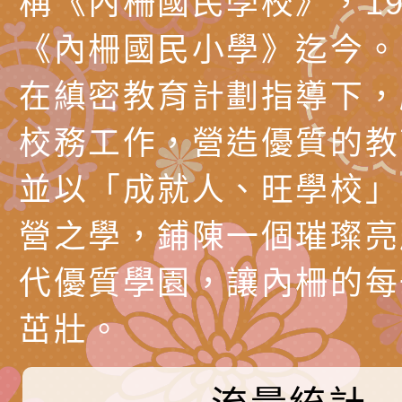
稱《內柵國民學校》，19
產期高風險孕產婦（
家長協會(以下稱該協
檢送桃園市政府家庭
《內柵國民小學》迄今。
關懷計畫」說明1份
「115年度『視界同
「小桃家3月課程資
檢送本府新聞處115
在縝密教育計劃指導下，
庭支持與分享系列講
安全宣導標語播放表
檢送行政院新聞傳播處
校務工作，營造優質的教
場線上座談會」活動
宣導影像素材
月份公共服務政策溝
檢送桃園市立慈文國
並以「成就人、旺學校」
其合輯一覽表1份（
「115學年度體育班
函轉有關司法院辦理
營之學，鋪陳一個璀璨亮
https://reurl.cc/gn
明會」
制度宣導活動
財團法人人本教育文
代優質學園，讓內柵的每
擬舉辦『教出會思考
桃園市八德區大成國
孩-2026森林小學巡
辦「桃園市115學年
有關本局製作本市「
茁壯。
向AI對親子關係的挑
藝術才能音樂班鑑定
站學生心理關懷平臺
桃園市平鎮區忠貞國