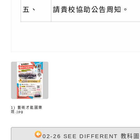
充實方案：「怪創劇
關事項
檢送行政院新聞傳播處
五、
請貴校協助公告周知。
角色驅動的聲音與故
月份公共服務政策溝
台北松山文創園區5
訊
「櫻桃小丸子原作40
檢送桃園市政府LED
展」
字稿及LCD託播影（
轉知國立臺灣師範大
「115學年度身心障
檢送桃園市政府LED
知能研習」
字稿
函轉國立臺灣師範大
「115學年度身心障
有關桃園市八德區大
知能研習」
學辦理「音樂班第27
檢送桃園市政府家庭
1) 藝術才能國樂
班.jpg
樂會-憶起玩樂」
「小桃家5月課程資
檢送「小桃家幸福+ Po
02-26 SEE DIFFERENT 教科