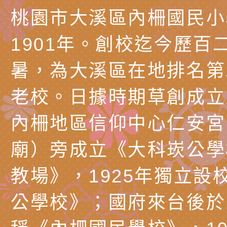
代愛在陪伴」、「親
礙者中小學生環保繪
訊
辦理115年原住民家
桃園市大溪區田心國
桃園市大溪區內柵國民小
時光」海報
『原原』不絕－親子
理「桃園市115年度
轉知中華民國全國家
1901年。創校迄今歷百
會」
職員及家長特教知能
會（以下簡稱全家協
轉知台中市身心障礙
暑，為大溪區在地排名第
115年國民小學學生
協會辦理「臺中市第
檢送國立臺南大學辦理
老校。日據時期草創成立
明會」
之光身心障礙繪畫徵
視覺障礙學生儀表及
「區域職業試探與體
內柵地區信仰中心仁安宮
展」活動
學研習」實施計畫(
心」、「自造教育及
轉知本市辦理「115
廟）旁成立《大科崁公學
中心」及「國中小職
者保齡球賽」
檢送桃園市政府LED
教場》，1925年獨立設
習營」等師生，參訪1
字稿及LCD託播影（
轉知衛生福利部社會
公學校》；國府來台後於1
「第56屆全國技能競
檢送該部國民健康署1
有關社團法人中華民