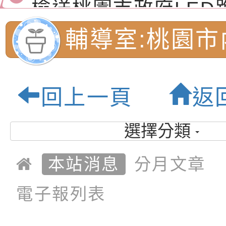
（防空）演習－行動
節慶祝活動」海報電
交通安全宣導標語播
檢送桃園市政府LED
演練」
道安宣導影像素材
字稿及LCD託播影片
檢送行政院新聞傳播處
輔導室:桃園市
月份公共服務政策溝
檢送本市馬祖新村眷
民小學-優質教
訊
區《植地有聲》主題
有關本市辦理115年
回上一頁
返
專注力研習營 「正
檢送桃園市政府LED
緒學習與生命教育(
字稿及LCD託播影片
函轉「2026台東博
選擇分類
梯次)」
海報電子檔及活動介
檢送桃園市政府家庭
本站消息
分月文章
「小桃家7月課程資
有關本局115年「暑
電子報列表
「HELLO新鮮人」
年─青春專案」LED
為配合政府政策宣導