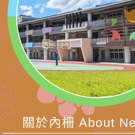
理「普特協作—課程
「115年適應運動經
轉知教育部國教署生
知能工作坊」
題交流工作坊」活動
業發展中心（國立羅
檢送桃園市政府LED
學）辦理「115年度
字稿及LCD託播圖片
檢送桃園市政府LED
題融入教學－國民中
字稿及LCD託播影（
國家發展委員會檔案
（教材）推薦實施計
理本(115)年「春遊
檢送桃園市政府家庭
動
「小桃家4月課程資
西門國小114學年度
姻怎麼翻譯－青少年
親職教育講座「如何
有關財團法人中華國
工作坊」、「愛『原
情緒力？—用SEL玩
礙者生命教育推廣協
檢送行政院新聞傳播處
關於內柵 About Ne
親子共學同樂會」、
子溝通之秘訣」
「環保愛台灣」第五
月份公共服務政策溝
有關桃園市政府家庭