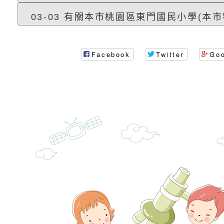
子的人際必修課」、
實體座談會」海報
函轉臺北市勞動力重
03-03 有關本市桃園區東門國民小學(本市
代的親職教養」海報
委託辦理「2026臺
檢送桃園市政府LED
摩據點視覺設計競賽
字稿
函轉教育部訂於115年
Facebook
Twitter
Go
章
(星期六)下午2時至5
檢送本市115學年度
立臺灣科學教育館（
術才能音樂班鑑定二
函轉本府新聞處115
林區士商路189號）
章
安全宣導
檢送本府新聞處115
理「115年度515國
安全宣導
有關衛生福利部辦理「
導及系列座談活動」
逆境少年家庭支持服
轉知社團法人中華民
員專業輔導及效能精
礙聯盟辦理「2026
台灣遊戲治療學會將於