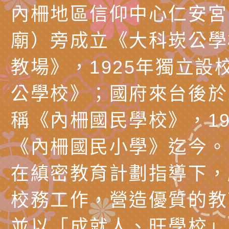
調整
剝削防制宣導影片
轉桃園市政府「202
「115年度祖孫樂淘
函轉本府新聞處檢送1
內柵地區信仰中心仁安宮
（防空）演習－行動
節慶祝活動」海報電
交通安全宣導標語播
檢送桃園市政府LED
廟）旁成立《大科崁公學
演練」
道安宣導影像素材
字稿及LCD託播影片
檢送行政院新聞傳播處
教場》，1925年獨立設
月份公共服務政策溝
檢送本市馬祖新村眷
公學校》；國府來台後於1
訊
區《植地有聲》主題
有關本市辦理115年
稱《內柵國民學校》，19
專注力研習營 「正
檢送桃園市政府LED
《內柵國民小學》迄今。
緒學習與生命教育(
字稿及LCD託播影片
函轉「2026台東博
在縝密教育計劃指導下，
梯次)」
海報電子檔及活動介
檢送桃園市政府家庭
校務工作，營造優質的教
「小桃家7月課程資
有關本局115年「暑
並以「成就人、旺學校」