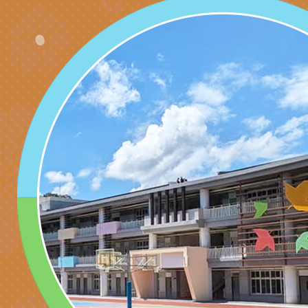
長說明會
辦「桃園市115學年
轉知國立高雄師範大
藝術才能國樂班鑑定
「2026全國特殊教
函轉內政部檢送修正之
長說明會
學術研討會」暨徵稿
反詐宣導影片連結一
函轉內政部為強化社
詐知能及宣導檢察官
檢送本市馬祖新村眷
官制度中協助被害人
區「馬村設計實驗室
信誼基金會於3／14
製作相關宣導短片
味．茶味》特展海報
【父母也需要被照顧
有關本市學生輔導諮
育兒中找回內在安定
下簡稱輔諮中心)辦理
檢送「桃園市特殊教
心怡心理師主講】線
上半年高國中小學學
緒及行為問題支持資
檢送桃園市政府LCD
座
生諮詢服務
114學年度第2學期
（圖）片
檢送桃園市政府LED