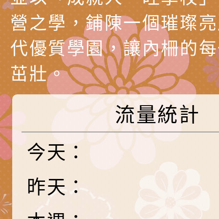
「HELLO新鮮人」
年─青春專案」LED
為配合政府政策宣導
營之學，鋪陳一個璀璨亮
養練習題」、「青少
字稿
者權益暨落實保護青
檢送桃園市政府LED
代優質學園，讓內柵的每
書會」、「親密關係
環境
字稿及LCD託播影片
有關桃園市政府家庭
茁壯。
坊」、「祖孫樂淘桃
服務資源資訊
檢送桃園市政府LED
徵件活動」海報
字稿及LCD託播影（
函轉有關身心障礙者
流量統計
（CRPD）第三次國
檢送行政院新聞傳播處
今天：
約專要文件及附件英
月份公共服務政策溝
轉知教育部國民及學
訊
辦理「115年度促進
檢送桃園市政府LED
昨天：
緒學習知能研習」
字稿及LCD託播影片
函轉有關本府新聞處檢