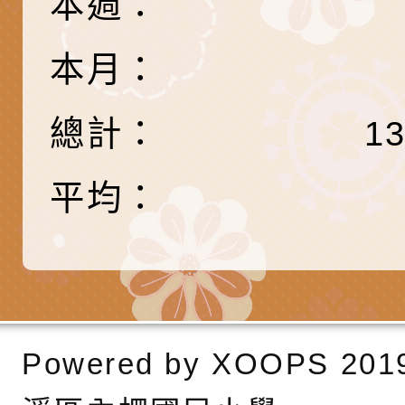
本週：
6月交通安全宣導標語
有關「115年各賣場
份及道安宣導影像素
設置防災(颱)專區」
信誼基金會於6／27
本月：
【打噴嚏、流鼻水、
檢送桃園市政府LED
總計：
1
0-8歲抗過敏照護指
字稿及LCD託播影片
檢送桃園市政府家庭
平均：
童過敏免疫專家 林
「小桃家6月課程資
檢送桃園市政府LED
講】親職講座
約幸福生活-婚前教育
字稿及LCD託播影（
轉知財團法人天主教
坊」、「幸福婚姻系
立蘆葦啟智中心辦理
有關桃園市桃園區西
座」、「2026開心F
而立》蘆葦三十．創
學辦理115年度區域
檢送桃園市政府LED
Powered by
XOOPS
201
家庭好時光」海報
成果分享會
充實方案：「視」機
字稿及LCD託播影（
有關桃園市桃園區新