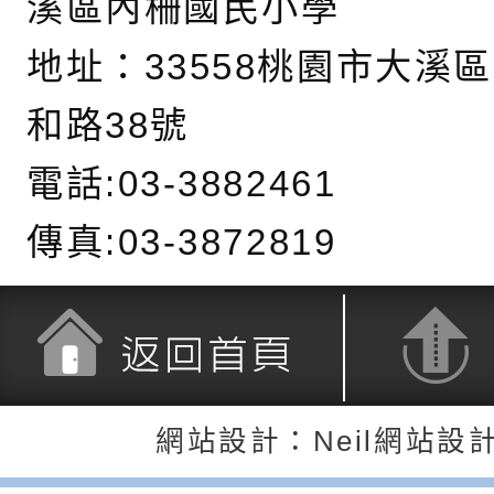
溪區內柵國民小學
覺暫留創意應用與實
學辦理115年度區域
「學生申訴及再申訴
地址：
33558桃園市大溪
充實方案：「怪創劇
關事項
檢送行政院新聞傳播處
和路38號
角色驅動的聲音與故
月份公共服務政策溝
台北松山文創園區5
電話:03-3882461
訊
「櫻桃小丸子原作40
檢送桃園市政府LED
展」
字稿及LCD託播影（
轉知國立臺灣師範大
傳真:03-3872819
「115學年度身心障
檢送桃園市政府LED
知能研習」
字稿
函轉國立臺灣師範大
「115學年度身心障
有關桃園市八德區大
返回首頁
返回頂端
網站設計：Neil網站設
知能研習」
學辦理「音樂班第27
檢送桃園市政府家庭