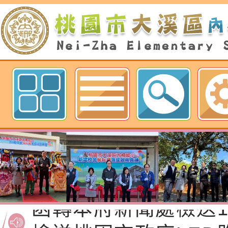
歡迎參觀：桃園市內柵國民小學網
函轉桃園市政府「20
性(防空)演習執行計
檢送桃園市政府家庭
轉桃園市政府「202
「115年度祖孫樂淘
函轉本府新聞處檢送1
（防空）演習－行動
節慶祝活動」海報電
交通安全宣導標語播
檢送桃園市政府LED