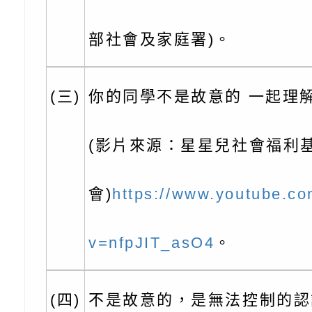
北、中、南共3場次
少意見交流大會」簡
月至8月舉辦「空間
檢送行政院新聞傳播處
訓練
多元文化遊戲室之規
月份公共服務政策溝
桃園市龜山區大坑國
部社會及家庭署)。
造」、「阿德勒心理
訊
理114學年度整合性
台灣遊戲治療學會115
(三)
你的同學不是故意的 一起理
學諮商輔導的應用」
育講座「爸媽不暴走
日舉辦「空間的療癒
檢送衛生福利部「政
不只是遊戲 - 兒童
成長」
文化遊戲室之規畫與
材應注意之可及性格
有關本市桃園區中埔
(影片來源：星星兒社會福利
門工作坊 （中部場）
「桃園市115年度兒
有關國立羅東高級中
會)
https://www.youtube.c
情緒管理訓練-獨輪
「生命教育議題深化
檢送LED跑馬燈文字
施計畫」
議題論壇與生命塔羅)
託播影片
有關教育部特殊教育
v=nfpJIT_asO4
。
團學前及國中小身障
有關國立臺中教育大
(四)
不是故意的，是無法控制的認