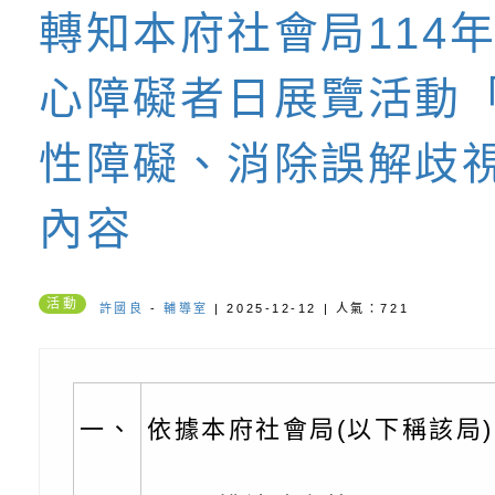
轉知本府社會局114
書會」、「親密關係
環境
字稿及LCD託播影片
有關桃園市政府家庭
心障礙者日展覽活動
坊」、「祖孫樂淘桃
服務資源資訊
檢送桃園市政府LED
徵件活動」海報
字稿及LCD託播影（
函轉有關身心障礙者
性障礙、消除誤解歧
（CRPD）第三次國
檢送行政院新聞傳播處
內容
約專要文件及附件英
月份公共服務政策溝
轉知教育部國民及學
活動
許國良
-
輔導室
| 2025-12-12 | 人氣：721
訊
辦理「115年度促進
檢送桃園市政府LED
緒學習知能研習」
字稿及LCD託播影片
函轉有關本府新聞處檢
6月交通安全宣導標語
有關「115年各賣場
一、
依據本府社會局(以下稱該局)1
份及道安宣導影像素
設置防災(颱)專區」
信誼基金會於6／27