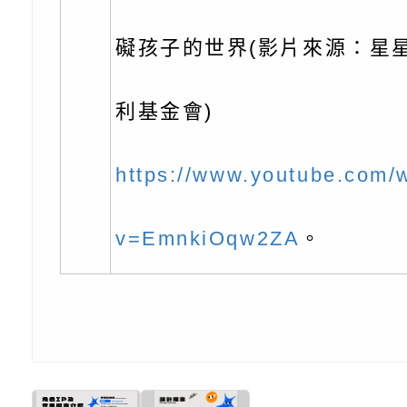
理「普特協作—課程
「115年適應運動經
轉知教育部國教署生
知能工作坊」
題交流工作坊」活動
業發展中心（國立羅
檢送桃園市政府LED
礙孩子的世界(影片來源：星
學）辦理「115年度
字稿及LCD託播圖片
檢送桃園市政府LED
利基金會)
題融入教學－國民中
字稿及LCD託播影（
國家發展委員會檔案
https://www.youtube.com/
（教材）推薦實施計
理本(115)年「春遊
檢送桃園市政府家庭
動
「小桃家4月課程資
西門國小114學年度
v=EmnkiOqw2ZA
。
姻怎麼翻譯－青少年
親職教育講座「如何
有關財團法人中華國
工作坊」、「愛『原
情緒力？—用SEL玩
礙者生命教育推廣協
檢送行政院新聞傳播處
親子共學同樂會」、
子溝通之秘訣」
「環保愛台灣」第五
月份公共服務政策溝
有關桃園市政府家庭