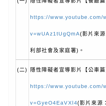
子的人際必修課」、
實體座談會」海報
函轉臺北市勞動力重
(一)
隱性障礙者宣導影片【餐廳篇
代的親職教養」海報
委託辦理「2026臺
檢送桃園市政府LED
https://www.youtube.com/
摩據點視覺設計競賽
字稿
函轉教育部訂於115年
章
(星期六)下午2時至5
檢送本市115學年度
v=wUAz1tUgQmA
(影片來
立臺灣科學教育館（
術才能音樂班鑑定二
函轉本府新聞處115
利部社會及家庭署)。
林區士商路189號）
章
安全宣導
檢送本府新聞處115
理「115年度515國
安全宣導
有關衛生福利部辦理「
(二)
隱性障礙者宣導影片【公車篇
導及系列座談活動」
逆境少年家庭支持服
轉知社團法人中華民
https://www.youtube.com/
員專業輔導及效能精
礙聯盟辦理「2026
台灣遊戲治療學會將於
v=GyeO4EaVXl4
(影片來源