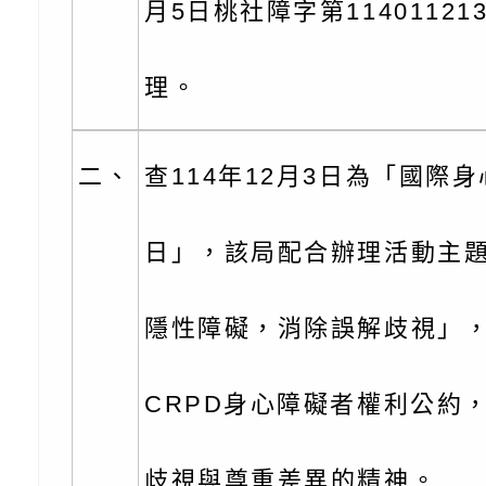
月5日桃社障字第11401121
【打噴嚏、流鼻水、
檢送桃園市政府LED
理。
0-8歲抗過敏照護指
字稿及LCD託播影片
檢送桃園市政府家庭
童過敏免疫專家 林
「小桃家6月課程資
檢送桃園市政府LED
二、
查114年12月3日為「國際
講】親職講座
約幸福生活-婚前教育
字稿及LCD託播影（
轉知財團法人天主教
日」，該局配合辦理活動主
坊」、「幸福婚姻系
立蘆葦啟智中心辦理
有關桃園市桃園區西
座」、「2026開心F
而立》蘆葦三十．創
學辦理115年度區域
檢送桃園市政府LED
隱性障礙，消除誤解歧視」
家庭好時光」海報
成果分享會
充實方案：「視」機
字稿及LCD託播影（
有關桃園市桃園區新
CRPD身心障礙者權利公約
覺暫留創意應用與實
學辦理115年度區域
「學生申訴及再申訴
充實方案：「怪創劇
關事項
檢送行政院新聞傳播處
歧視與尊重差異的精神。