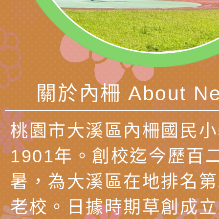
務實施計畫」
字稿及LCD託播影（
轉知有關我國身心障
公約（CRPD）第三
函轉本府新聞處115
告條約專要文件及附
安全宣導標語播放表
檢送桃園市政府消防
告
宣導影像素材
宣導影片」宣導短片
轉知本市特殊教育學
關於內柵 About Ne
載網址：
行為問題支持資源中
函轉農業部酪農產業
https://reurl.cc/a
「桃園市114學年度
乳相關宣導推廣圖卡
檢送桃園市政府LED
桃園市大溪區內柵國民小
估人員魏氏五版寒假
字稿及LCD託播影（
為提升兒少性剝削防
1901年。創校迄今歷百
梯次含複訓暨魏氏五
益，本府家庭暴力暨
函轉桃園市政府「20
暑，為大溪區在地排名第
用分析培訓研習」之
治中心依常見案例製
性(防空)演習執行計
檢送桃園市政府家庭
老校。日據時期草創成立