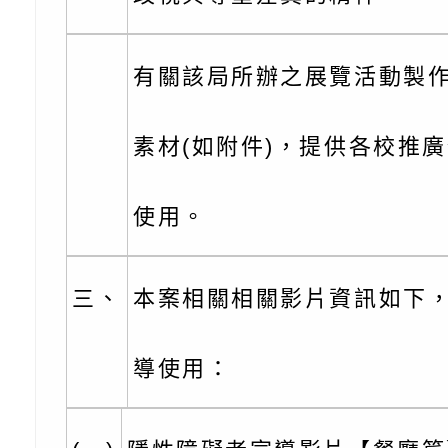
角色驅動的聲音與故
月份公共服務政策溝
台北松山文創園區5
有關該局所辦之展覽活動製
訊
「櫻桃小丸子原作40
檢送桃園市政府LED
展」
字稿及LCD託播影（
轉知國立臺灣師範大
素材(如附件)，提供各校推
「115學年度身心障
檢送桃園市政府LED
使用。
知能研習」
字稿
函轉國立臺灣師範大
「115學年度身心障
有關桃園市八德區大
三、
本案相關相關影片資訊如下
知能研習」
學辦理「音樂班第27
檢送桃園市政府家庭
導使用：
樂會-憶起玩樂」
「小桃家5月課程資
檢送「小桃家幸福+ Po