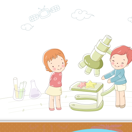
產期高風險孕產婦（
家長協會(以下稱該協
檢送桃園市政府家庭
關懷計畫」說明1份
「115年度『視界同
「小桃家3月課程資
檢送本府新聞處115
庭支持與分享系列講
安全宣導標語播放表
檢送行政院新聞傳播處
場線上座談會」活動
宣導影像素材
月份公共服務政策溝
檢送桃園市立慈文國
其合輯一覽表1份（
「115學年度體育班
函轉有關司法院辦理
https://reurl.cc/gn
明會」
制度宣導活動
財團法人人本教育文
擬舉辦『教出會思考
桃園市八德區大成國
孩-2026森林小學巡
辦「桃園市115學年
有關本局製作本市「
向AI對親子關係的挑
藝術才能音樂班鑑定
站學生心理關懷平臺
桃園市平鎮區忠貞國