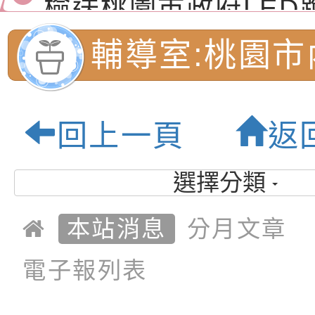
演練」
道安宣導影像素材
字稿及LCD託播影片
檢送行政院新聞傳播處
輔導室:桃園市
月份公共服務政策溝
檢送本市馬祖新村眷
訊
區《植地有聲》主題
有關本市辦理115年
民小學-優質教
回上一頁
返
專注力研習營 「正
檢送桃園市政府LED
緒學習與生命教育(
字稿及LCD託播影片
函轉「2026台東博
選擇分類
梯次)」
海報電子檔及活動介
檢送桃園市政府家庭
本站消息
分月文章
「小桃家7月課程資
有關本局115年「暑
電子報列表
「HELLO新鮮人」
年─青春專案」LED
為配合政府政策宣導
養練習題」、「青少
字稿
者權益暨落實保護青
檢送桃園市政府LED