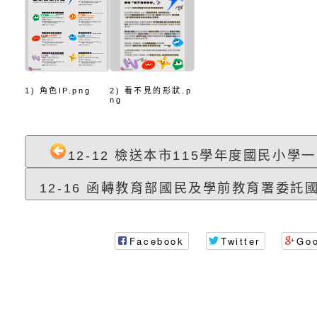
代愛在陪伴」、「親
礙者中小學生環保繪
訊
辦理115年原住民家
桃園市大溪區田心國
時光」海報
『原原』不絕－親子
理「桃園市115年度
轉知中華民國全國家
會」
職員及家長特教知能
會（以下簡稱全家協
轉知台中市身心障礙
1) 角色IP.png
2) 看不見的形狀.p
ng
115年國民小學學生
協會辦理「臺中市第
檢送國立臺南大學辦理
明會」
之光身心障礙繪畫徵
視覺障礙學生儀表及
「區域職業試探與體
12-12 檢送本市115學年度國民小學一
展」活動
學研習」實施計畫(
心」、「自造教育及
轉知本市辦理「115
12-16 函轉教育部國民及學前教育署委託國
中心」及「國中小職
者保齡球賽」
檢送桃園市政府LED
Facebook
Twitter
Go
習營」等師生，參訪1
字稿及LCD託播影（
轉知衛生福利部社會
「第56屆全國技能競
檢送該部國民健康署1
有關社團法人中華民