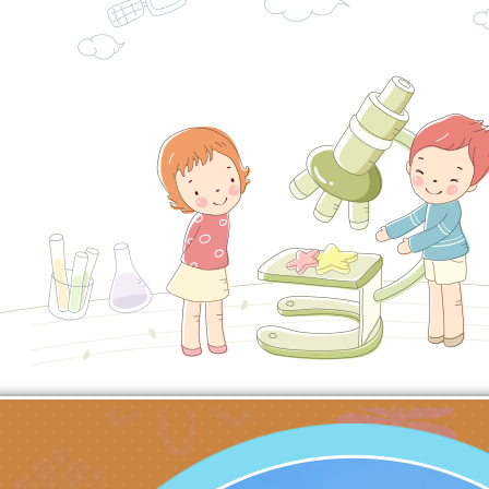
份及道安宣導影像素
設置防災(颱)專區」
信誼基金會於6／27
【打噴嚏、流鼻水、
檢送桃園市政府LED
0-8歲抗過敏照護指
字稿及LCD託播影片
檢送桃園市政府家庭
童過敏免疫專家 林
「小桃家6月課程資
檢送桃園市政府LED
講】親職講座
約幸福生活-婚前教育
字稿及LCD託播影（
轉知財團法人天主教
坊」、「幸福婚姻系
立蘆葦啟智中心辦理
有關桃園市桃園區西
座」、「2026開心F
而立》蘆葦三十．創
學辦理115年度區域
檢送桃園市政府LED
家庭好時光」海報
成果分享會
充實方案：「視」機
字稿及LCD託播影（
有關桃園市桃園區新
覺暫留創意應用與實
學辦理115年度區域
「學生申訴及再申訴