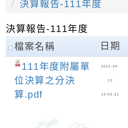
養練習題」、「青少
字稿
者權益暨落實保護青
檢送桃園市政府LED
決算報告-111年度
書會」、「親密關係
環境
字稿及LCD託播影片
有關桃園市政府家庭
決算報告-111年度
坊」、「祖孫樂淘桃
服務資源資訊
檢送桃園市政府LED
clickAll
徵件活動」海報
字稿及LCD託播影（
函轉有關身心障礙者
日期
檔案名稱
（CRPD）第三次國
檢送行政院新聞傳播處
111年度附屬單
2023-04-
約專要文件及附件英
月份公共服務政策溝
轉知教育部國民及學
位決算之分決
13
訊
辦理「115年度促進
檢送桃園市政府LED
算.pdf
14:50:31
緒學習知能研習」
字稿及LCD託播影片
函轉有關本府新聞處檢
6月交通安全宣導標語
有關「115年各賣場