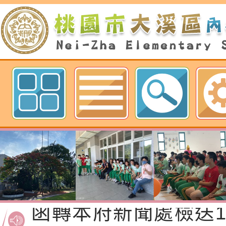
歡迎參觀：桃園市內柵國民小學網
函轉桃園市政府「20
性(防空)演習執行計
檢送桃園市政府家庭
轉桃園市政府「202
「115年度祖孫樂淘
函轉本府新聞處檢送1