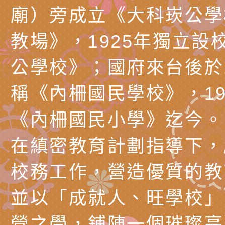
北、中、南共3場次
少意見交流大會」簡
月至8月舉辦「空間
檢送行政院新聞傳播處
廟）旁成立《大科崁公學
訓練
多元文化遊戲室之規
月份公共服務政策溝
桃園市龜山區大坑國
教場》，1925年獨立設
造」、「阿德勒心理
訊
理114學年度整合性
台灣遊戲治療學會115
公學校》；國府來台後於1
學諮商輔導的應用」
育講座「爸媽不暴走
日舉辦「空間的療癒
檢送衛生福利部「政
稱《內柵國民學校》，19
不只是遊戲 - 兒童
成長」
文化遊戲室之規畫與
材應注意之可及性格
有關本市桃園區中埔
《內柵國民小學》迄今。
門工作坊 （中部場）
「桃園市115年度兒
有關國立羅東高級中
在縝密教育計劃指導下，
情緒管理訓練-獨輪
「生命教育議題深化
檢送LED跑馬燈文字
校務工作，營造優質的教
施計畫」
議題論壇與生命塔羅)
託播影片
有關教育部特殊教育
並以「成就人、旺學校」
團學前及國中小身障
有關國立臺中教育大
營之學，鋪陳一個璀璨亮