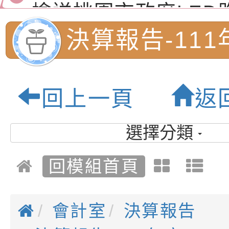
（防空）演習－行動
節慶祝活動」海報電
交通安全宣導標語播
檢送桃園市政府LED
演練」
道安宣導影像素材
字稿及LCD託播影片
檢送行政院新聞傳播處
決算報告-111
月份公共服務政策溝
檢送本市馬祖新村眷
園市內柵國民小
訊
區《植地有聲》主題
有關本市辦理115年
回上一頁
返
專注力研習營 「正
檢送桃園市政府LED
質教育園地
緒學習與生命教育(
字稿及LCD託播影片
函轉「2026台東博
選擇分類
梯次)」
海報電子檔及活動介
檢送桃園市政府家庭
回模組首頁
「小桃家7月課程資
有關本局115年「暑
「HELLO新鮮人」
年─青春專案」LED
為配合政府政策宣導
會計室
決算報告