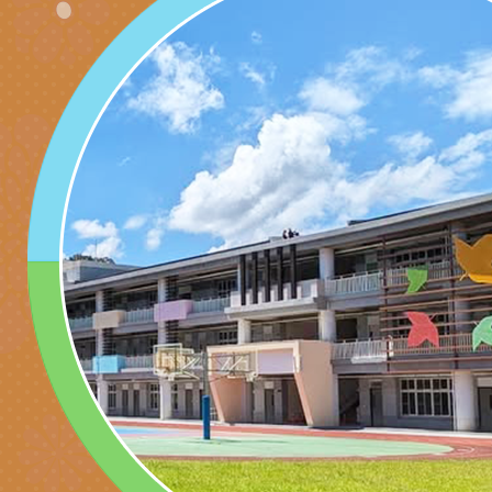
充實方案：「怪創劇
關事項
檢送行政院新聞傳播處
角色驅動的聲音與故
月份公共服務政策溝
台北松山文創園區5
訊
「櫻桃小丸子原作40
檢送桃園市政府LED
展」
字稿及LCD託播影（
轉知國立臺灣師範大
「115學年度身心障
檢送桃園市政府LED
知能研習」
字稿
函轉國立臺灣師範大
「115學年度身心障
有關桃園市八德區大
知能研習」
學辦理「音樂班第27
檢送桃園市政府家庭
樂會-憶起玩樂」
「小桃家5月課程資
檢送「小桃家幸福+ Po