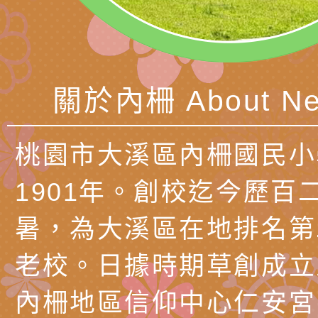
子的人際必修課」、
實體座談會」海報
函轉臺北市勞動力重
代的親職教養」海報
委託辦理「2026臺
檢送桃園市政府LED
摩據點視覺設計競賽
字稿
函轉教育部訂於115年
關於內柵 About Ne
章
(星期六)下午2時至5
檢送本市115學年度
立臺灣科學教育館（
術才能音樂班鑑定二
函轉本府新聞處115
桃園市大溪區內柵國民小
林區士商路189號）
章
安全宣導
檢送本府新聞處115
1901年。創校迄今歷百
理「115年度515國
安全宣導
有關衛生福利部辦理「
暑，為大溪區在地排名第
導及系列座談活動」
逆境少年家庭支持服
轉知社團法人中華民
老校。日據時期草創成立
員專業輔導及效能精
礙聯盟辦理「2026
台灣遊戲治療學會將於
內柵地區信仰中心仁安宮