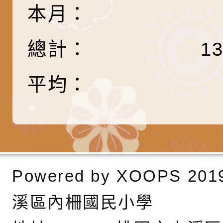
代愛在陪伴」、「親
礙者中小學生環保繪
訊
辦理115年原住民家
桃園市大溪區田心國
本月：
時光」海報
『原原』不絕－親子
理「桃園市115年度
轉知中華民國全國家
總計：
1
會」
職員及家長特教知能
會（以下簡稱全家協
轉知台中市身心障礙
平均：
115年國民小學學生
協會辦理「臺中市第
檢送國立臺南大學辦理
明會」
之光身心障礙繪畫徵
視覺障礙學生儀表及
「區域職業試探與體
展」活動
學研習」實施計畫(
心」、「自造教育及
轉知本市辦理「115
中心」及「國中小職
者保齡球賽」
檢送桃園市政府LED
Powered by
XOOPS
201
習營」等師生，參訪1
字稿及LCD託播影（
轉知衛生福利部社會
溪區內柵國民小學
「第56屆全國技能競
檢送該部國民健康署1
有關社團法人中華民