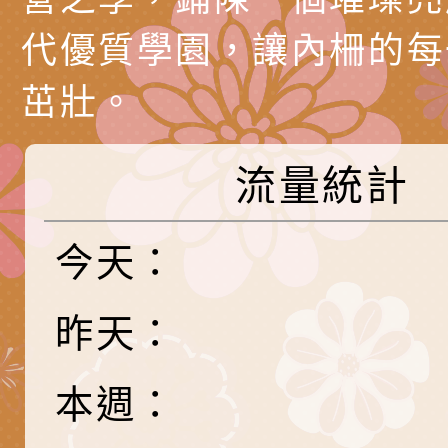
理「普特協作—課程
「115年適應運動經
轉知教育部國教署生
代優質學園，讓內柵的每
知能工作坊」
題交流工作坊」活動
業發展中心（國立羅
檢送桃園市政府LED
茁壯。
學）辦理「115年度
字稿及LCD託播圖片
檢送桃園市政府LED
題融入教學－國民中
字稿及LCD託播影（
國家發展委員會檔案
流量統計
（教材）推薦實施計
理本(115)年「春遊
檢送桃園市政府家庭
今天：
動
「小桃家4月課程資
西門國小114學年度
姻怎麼翻譯－青少年
親職教育講座「如何
有關財團法人中華國
昨天：
工作坊」、「愛『原
情緒力？—用SEL玩
礙者生命教育推廣協
檢送行政院新聞傳播處
本週：
親子共學同樂會」、
子溝通之秘訣」
「環保愛台灣」第五
月份公共服務政策溝
有關桃園市政府家庭