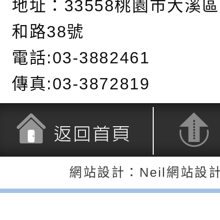
地址：
33558桃園市大溪
產期高風險孕產婦（
家長協會(以下稱該協
檢送桃園市政府家庭
和路38號
關懷計畫」說明1份
「115年度『視界同
「小桃家3月課程資
檢送本府新聞處115
電話:03-3882461
庭支持與分享系列講
安全宣導標語播放表
檢送行政院新聞傳播處
傳真:03-3872819
場線上座談會」活動
宣導影像素材
月份公共服務政策溝
檢送桃園市立慈文國
其合輯一覽表1份（
「115學年度體育班
函轉有關司法院辦理
https://reurl.cc/gn
明會」
制度宣導活動
財團法人人本教育文
擬舉辦『教出會思考
桃園市八德區大成國
返回首頁
返回頂端
網站設計：Neil網站設
孩-2026森林小學巡
辦「桃園市115學年
有關本局製作本市「
向AI對親子關係的挑
藝術才能音樂班鑑定
站學生心理關懷平臺
桃園市平鎮區忠貞國