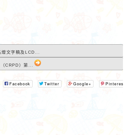
燈文字稿及LCD...
CRPD）第...
作者：網路小語
作者：網路小語
Facebook
Twitter
Google+
Pinterest
努力不一定馬上看到成果，但
你今天學的每一點東
不努力就看不到任何改變。
都會變成你的超能力