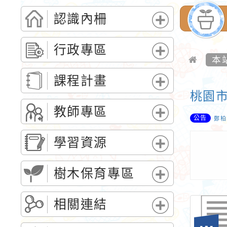
認識內柵
展
開
行政專區
選
本
展
單
開
課程計畫
選
桃園市
展
單
開
教師專區
公告
選
鄭柏
展
單
開
學習資源
選
展
單
開
樹木保育專區
選
展
單
開
相關連結
選
展