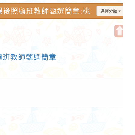
課後照顧班教師甄選簡章:桃
選擇分類
開
啟
顧班教師甄選簡章
上
方
區
塊