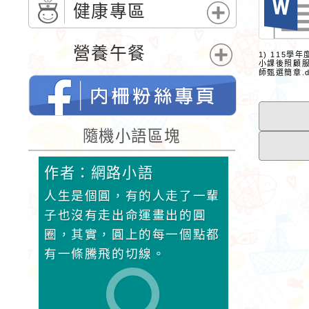
單
開
健康專區
選
展
單
開
營養午餐
1) 115學
選
小課後照顧
展
師甄選簡章.d
單
開
選
單
桃園市內柵國民小學的FB網頁
隨機小語區塊
作者：網路小語
作者：網
，就該
人生是個圓，有的人走了一輩
生活是一面
鞋子穿
子也沒有走出命運畫出的圓
它就對你笑
沒有
圈，其實，圓上的每一個點都
對你哭。
有一條騰飛的切線。