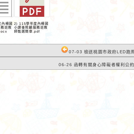
年度內柵國
2) 115學年度內柵國
服務班教
小課後照顧服務班教
ocx
師甄選簡章.pdf
07-03 檢送桃園市政府LED跑馬
06-26 函轉有關身心障礙者權利公約（
路小語
作者：網路小語
鏡子。你對它笑，
不要怕錯，錯誤是學習的一部
；你對它哭，它也
分。