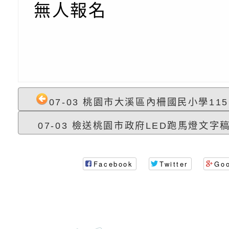
【打噴嚏、流鼻水、
檢送桃園市政府LED
無人報名
0-8歲抗過敏照護指
字稿及LCD託播影片
檢送桃園市政府家庭
童過敏免疫專家 林
「小桃家6月課程資
檢送桃園市政府LED
講】親職講座
約幸福生活-婚前教育
字稿及LCD託播影（
轉知財團法人天主教
坊」、「幸福婚姻系
立蘆葦啟智中心辦理
有關桃園市桃園區西
07-03 桃園市大溪區內柵國民小學115
07-03 檢送桃園市政府LED跑馬燈文字稿及
座」、「2026開心F
而立》蘆葦三十．創
學辦理115年度區域
檢送桃園市政府LED
家庭好時光」海報
成果分享會
充實方案：「視」機
字稿及LCD託播影（
有關桃園市桃園區新
Facebook
Twitter
Go
覺暫留創意應用與實
學辦理115年度區域
「學生申訴及再申訴
充實方案：「怪創劇
關事項
檢送行政院新聞傳播處