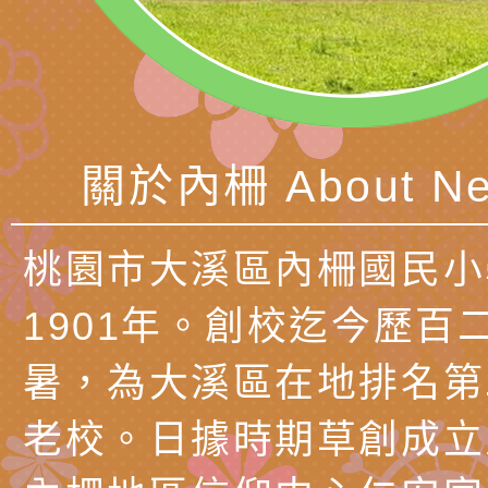
訓練
多元文化遊戲室之規
月份公共服務政策溝
桃園市龜山區大坑國
造」、「阿德勒心理
訊
理114學年度整合性
台灣遊戲治療學會115
學諮商輔導的應用」
育講座「爸媽不暴走
日舉辦「空間的療癒
檢送衛生福利部「政
不只是遊戲 - 兒童
成長」
文化遊戲室之規畫與
材應注意之可及性格
有關本市桃園區中埔
關於內柵 About Ne
門工作坊 （中部場）
「桃園市115年度兒
有關國立羅東高級中
桃園市大溪區內柵國民小
情緒管理訓練-獨輪
「生命教育議題深化
檢送LED跑馬燈文字
1901年。創校迄今歷百
施計畫」
議題論壇與生命塔羅)
託播影片
有關教育部特殊教育
暑，為大溪區在地排名第
團學前及國中小身障
有關國立臺中教育大
老校。日據時期草創成立
理「普特協作—課程
「115年適應運動經
轉知教育部國教署生