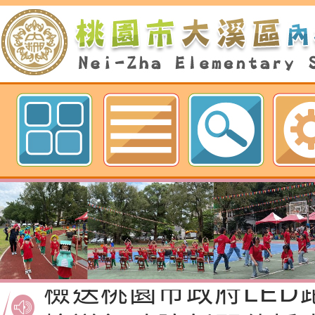
歡迎參觀：桃園市內柵國民小學網
檢送桃園市政府家庭
「115年度祖孫樂淘
函轉本府新聞處檢送1
節慶祝活動」海報電
交通安全宣導標語播
檢送桃園市政府LED