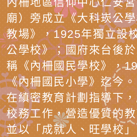
內柵地區信仰中心仁安宮
知能工作坊」
題交流工作坊」活動
業發展中心（國立羅
檢送桃園市政府LED
廟）旁成立《大科崁公學
學）辦理「115年度
字稿及LCD託播圖片
檢送桃園市政府LED
教場》，1925年獨立設
題融入教學－國民中
字稿及LCD託播影（
國家發展委員會檔案
公學校》；國府來台後於1
（教材）推薦實施計
理本(115)年「春遊
檢送桃園市政府家庭
動
「小桃家4月課程資
西門國小114學年度
稱《內柵國民學校》，19
姻怎麼翻譯－青少年
親職教育講座「如何
有關財團法人中華國
《內柵國民小學》迄今。
工作坊」、「愛『原
情緒力？—用SEL玩
礙者生命教育推廣協
檢送行政院新聞傳播處
在縝密教育計劃指導下，
親子共學同樂會」、
子溝通之秘訣」
「環保愛台灣」第五
月份公共服務政策溝
有關桃園市政府家庭
校務工作，營造優質的教
代愛在陪伴」、「親
礙者中小學生環保繪
訊
辦理115年原住民家
桃園市大溪區田心國
並以「成就人、旺學校」