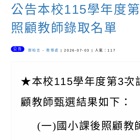
書會」、「親密關係
環境
字稿及LCD託播影片
有關桃園市政府家庭
公告本校115學年度
坊」、「祖孫樂淘桃
服務資源資訊
檢送桃園市政府LED
照顧教師錄取名單
徵件活動」海報
字稿及LCD託播影（
函轉有關身心障礙者
（CRPD）第三次國
檢送行政院新聞傳播處
公告
鄭柏言
-
教導處
| 2026-07-03 | 人氣：117
約專要文件及附件英
月份公共服務政策溝
轉知教育部國民及學
訊
辦理「115年度促進
檢送桃園市政府LED
★本校
115
學年度第
3
次
緒學習知能研習」
字稿及LCD託播影片
函轉有關本府新聞處檢
顧教師甄選結果如下：
6月交通安全宣導標語
有關「115年各賣場
份及道安宣導影像素
設置防災(颱)專區」
信誼基金會於6／27
(一)國小課後照顧教