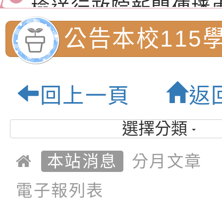
道安宣導影像素材
字稿及LCD託播影片
檢送行政院新聞傳播處
月份公共服務政策溝
檢送本市馬祖新村眷
公告本校115
訊
區《植地有聲》主題
有關本市辦理115年
3次課後照顧
專注力研習營 「正
檢送桃園市政府LED
回上一頁
返
緒學習與生命教育(
字稿及LCD託播影片
函轉「2026台東博
名單:桃園市內
梯次)」
海報電子檔及活動介
檢送桃園市政府家庭
選擇分類
小學-優質教育
「小桃家7月課程資
有關本局115年「暑
本站消息
分月文章
「HELLO新鮮人」
年─青春專案」LED
為配合政府政策宣導
電子報列表
養練習題」、「青少
字稿
者權益暨落實保護青
檢送桃園市政府LED