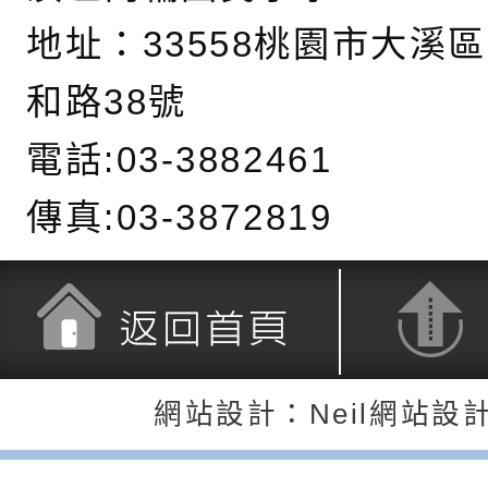
藝術才能國樂班鑑定
「2026全國特殊教
函轉內政部檢送修正之
地址：
33558桃園市大溪
長說明會
學術研討會」暨徵稿
反詐宣導影片連結一
函轉內政部為強化社
和路38號
詐知能及宣導檢察官
檢送本市馬祖新村眷
電話:03-3882461
官制度中協助被害人
區「馬村設計實驗室
信誼基金會於3／14
傳真:03-3872819
製作相關宣導短片
味．茶味》特展海報
【父母也需要被照顧
有關本市學生輔導諮
育兒中找回內在安定
下簡稱輔諮中心)辦理
檢送「桃園市特殊教
心怡心理師主講】線
上半年高國中小學學
緒及行為問題支持資
檢送桃園市政府LCD
座
生諮詢服務
114學年度第2學期
（圖）片
檢送桃園市政府LED
返回首頁
返回頂端
網站設計：Neil網站設
務實施計畫」
字稿及LCD託播影（
轉知有關我國身心障