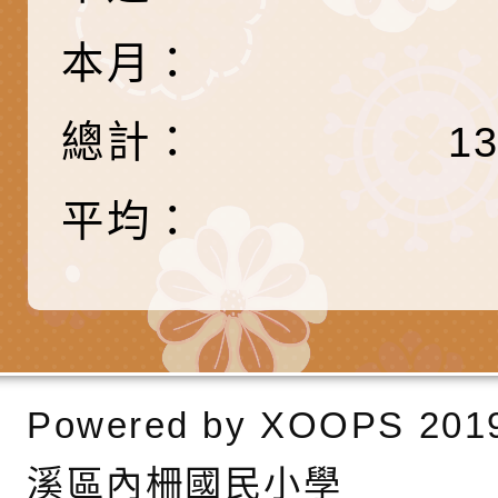
關懷計畫」說明1份
「115年度『視界同
「小桃家3月課程資
檢送本府新聞處115
本月：
庭支持與分享系列講
安全宣導標語播放表
檢送行政院新聞傳播處
場線上座談會」活動
宣導影像素材
月份公共服務政策溝
檢送桃園市立慈文國
總計：
1
其合輯一覽表1份（
「115學年度體育班
函轉有關司法院辦理
平均：
https://reurl.cc/gn
明會」
制度宣導活動
財團法人人本教育文
擬舉辦『教出會思考
桃園市八德區大成國
孩-2026森林小學巡
辦「桃園市115學年
有關本局製作本市「
向AI對親子關係的挑
藝術才能音樂班鑑定
站學生心理關懷平臺
桃園市平鎮區忠貞國
Powered by
XOOPS
201
長說明會
辦「桃園市115學年
轉知國立高雄師範大
溪區內柵國民小學