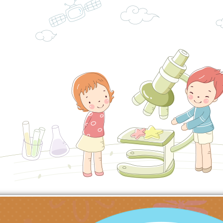
角色驅動的聲音與故
月份公共服務政策溝
台北松山文創園區5
訊
「櫻桃小丸子原作40
檢送桃園市政府LED
展」
字稿及LCD託播影（
轉知國立臺灣師範大
「115學年度身心障
檢送桃園市政府LED
知能研習」
字稿
函轉國立臺灣師範大
「115學年度身心障
有關桃園市八德區大
知能研習」
學辦理「音樂班第27
檢送桃園市政府家庭
樂會-憶起玩樂」
「小桃家5月課程資
檢送「小桃家幸福+ Po
子的人際必修課」、
實體座談會」海報
函轉臺北市勞動力重