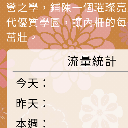
時光」海報
『原原』不絕－親子
理「桃園市115年度
轉知中華民國全國家
營之學，鋪陳一個璀璨亮
會」
職員及家長特教知能
會（以下簡稱全家協
轉知台中市身心障礙
代優質學園，讓內柵的每
115年國民小學學生
協會辦理「臺中市第
檢送國立臺南大學辦理
茁壯。
明會」
之光身心障礙繪畫徵
視覺障礙學生儀表及
「區域職業試探與體
流量統計
展」活動
學研習」實施計畫(
心」、「自造教育及
轉知本市辦理「115
中心」及「國中小職
者保齡球賽」
檢送桃園市政府LED
今天：
習營」等師生，參訪1
字稿及LCD託播影（
轉知衛生福利部社會
昨天：
「第56屆全國技能競
檢送該部國民健康署1
有關社團法人中華民
產期高風險孕產婦（
家長協會(以下稱該協
檢送桃園市政府家庭
本週：