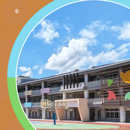
代的親職教養」海報
委託辦理「2026臺
檢送桃園市政府LED
摩據點視覺設計競賽
字稿
函轉教育部訂於115年
章
(星期六)下午2時至5
檢送本市115學年度
立臺灣科學教育館（
術才能音樂班鑑定二
函轉本府新聞處115
林區士商路189號）
章
安全宣導
檢送本府新聞處115
理「115年度515國
安全宣導
有關衛生福利部辦理「
導及系列座談活動」
逆境少年家庭支持服
轉知社團法人中華民
員專業輔導及效能精
礙聯盟辦理「2026
台灣遊戲治療學會將於
北、中、南共3場次
少意見交流大會」簡
月至8月舉辦「空間
檢送行政院新聞傳播處