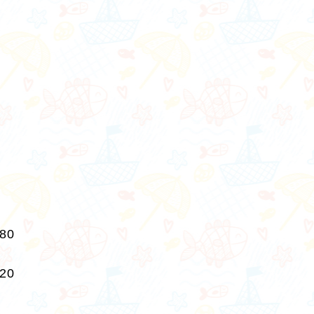
280
220