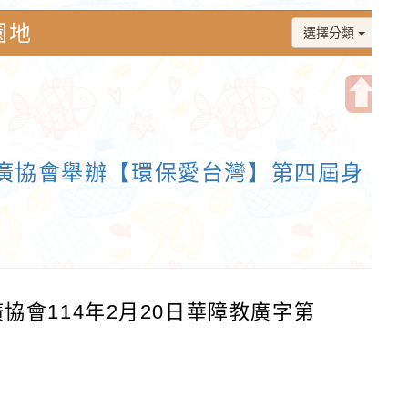
園地
選擇分類
開
啟
廣協會舉辦【環保愛台灣】第四屆身
上
方
區
塊
會114年2月20日華障教廣字第