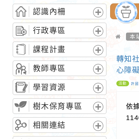
認識內柵
展
開
行政專區
選
本
展
單
開
課程計畫
選
轉知
展
單
開
教師專區
心障
選
展
單
活動
開
許國
學習資源
選
展
單
開
樹木保育專區
依
選
展
11
單
開
相關連結
選
展