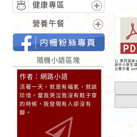
單
開
健康專區
選
展
單
開
營養午餐
選
展
單
開
選
單
桃園市內柵國民小學的FB網頁
隨機小語區塊
1) 第四屆
與中小學生
比賽計畫.pd
作者：網路小語
作者：網
它笑，
活著一天，就是有福氣，就該
你今天學的
，它也
珍惜。當我哭泣我沒有鞋子穿
都會變成你
的時候，我發現有人卻沒有
腳。