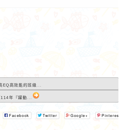
作者：網路小語
作者：網路小語
人生是個圓，有的人走了一輩
努力不一定馬上看到
高EQ高效能的班級...
子也沒有走出命運畫出的圓
不努力就看不到任何
14年『躍動...
圈，其實，圓上的每一個點都
有一條騰飛的切線。
Facebook
Twitter
Google+
Pinterest