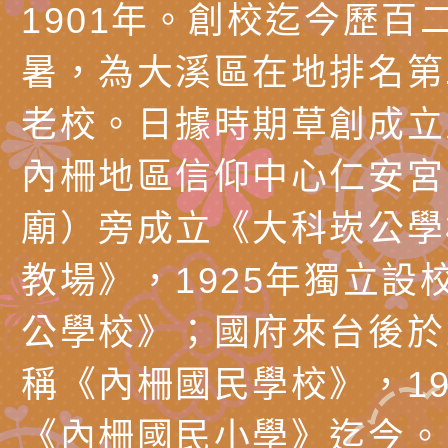
1901年。創校迄今歷百
知能工作坊」
題交流工作坊」活動
業發展中心（國立羅
檢送桃園市政府LED
暑，為大溪區在地排名第
學）辦理「115年度
字稿及LCD託播圖片
檢送桃園市政府LED
題融入教學－國民中
字稿及LCD託播影（
國家發展委員會檔案
老校。日據時期草創成立
（教材）推薦實施計
理本(115)年「春遊
檢送桃園市政府家庭
內柵地區信仰中心仁安宮
動
「小桃家4月課程資
西門國小114學年度
廟）旁成立《大科崁公學
姻怎麼翻譯－青少年
親職教育講座「如何
有關財團法人中華國
教場》，1925年獨立設
工作坊」、「愛『原
情緒力？—用SEL玩
礙者生命教育推廣協
檢送行政院新聞傳播處
公學校》；國府來台後於1
親子共學同樂會」、
子溝通之秘訣」
「環保愛台灣」第五
月份公共服務政策溝
有關桃園市政府家庭
稱《內柵國民學校》，19
代愛在陪伴」、「親
礙者中小學生環保繪
訊
辦理115年原住民家
桃園市大溪區田心國
《內柵國民小學》迄今。