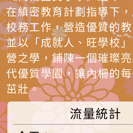
時光」海報
『原原』不絕－親子
理「桃園市115年度
轉知中華民國全國家
在縝密教育計劃指導下，
會」
職員及家長特教知能
會（以下簡稱全家協
轉知台中市身心障礙
校務工作，營造優質的教
115年國民小學學生
協會辦理「臺中市第
檢送國立臺南大學辦理
並以「成就人、旺學校」
明會」
之光身心障礙繪畫徵
視覺障礙學生儀表及
「區域職業試探與體
營之學，鋪陳一個璀璨亮
展」活動
學研習」實施計畫(
心」、「自造教育及
轉知本市辦理「115
代優質學園，讓內柵的每
中心」及「國中小職
者保齡球賽」
檢送桃園市政府LED
茁壯。
習營」等師生，參訪1
字稿及LCD託播影（
轉知衛生福利部社會
「第56屆全國技能競
檢送該部國民健康署1
有關社團法人中華民
流量統計
產期高風險孕產婦（
家長協會(以下稱該協
檢送桃園市政府家庭