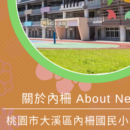
訓練
多元文化遊戲室之規
月份公共服務政策溝
桃園市龜山區大坑國
造」、「阿德勒心理
訊
理114學年度整合性
台灣遊戲治療學會115
學諮商輔導的應用」
育講座「爸媽不暴走
日舉辦「空間的療癒
檢送衛生福利部「政
不只是遊戲 - 兒童
成長」
文化遊戲室之規畫與
材應注意之可及性格
有關本市桃園區中埔
門工作坊 （中部場）
「桃園市115年度兒
有關國立羅東高級中
情緒管理訓練-獨輪
「生命教育議題深化
檢送LED跑馬燈文字
施計畫」
議題論壇與生命塔羅)
託播影片
有關教育部特殊教育
關於內柵 About Ne
團學前及國中小身障
有關國立臺中教育大
桃園市大溪區內柵國民小
理「普特協作—課程
「115年適應運動經
轉知教育部國教署生