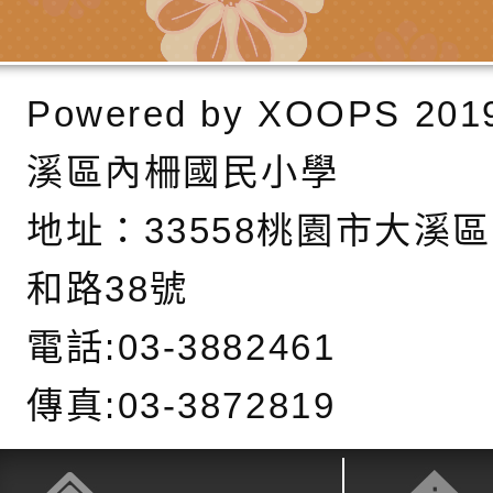
藝術才能國樂班鑑定
「2026全國特殊教
函轉內政部檢送修正之
長說明會
學術研討會」暨徵稿
反詐宣導影片連結一
函轉內政部為強化社
Powered by
XOOPS
201
詐知能及宣導檢察官
檢送本市馬祖新村眷
溪區內柵國民小學
官制度中協助被害人
區「馬村設計實驗室
信誼基金會於3／14
地址：
33558桃園市大溪
製作相關宣導短片
味．茶味》特展海報
【父母也需要被照顧
有關本市學生輔導諮
和路38號
育兒中找回內在安定
下簡稱輔諮中心)辦理
檢送「桃園市特殊教
電話:03-3882461
心怡心理師主講】線
上半年高國中小學學
緒及行為問題支持資
檢送桃園市政府LCD
傳真:03-3872819
座
生諮詢服務
114學年度第2學期
（圖）片
檢送桃園市政府LED
務實施計畫」
字稿及LCD託播影（
轉知有關我國身心障