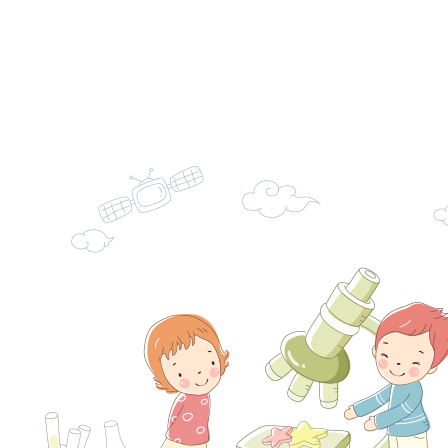
角色驅動的聲音與故
月份公共服務政策溝
台北松山文創園區5
訊
「櫻桃小丸子原作40
檢送桃園市政府LED
展」
字稿及LCD託播影（
轉知國立臺灣師範大
「115學年度身心障
檢送桃園市政府LED
知能研習」
字稿
函轉國立臺灣師範大
「115學年度身心障
有關桃園市八德區大
知能研習」
學辦理「音樂班第27
檢送桃園市政府家庭
樂會-憶起玩樂」
「小桃家5月課程資
檢送「小桃家幸福+ Po
子的人際必修課」、
實體座談會」海報
函轉臺北市勞動力重