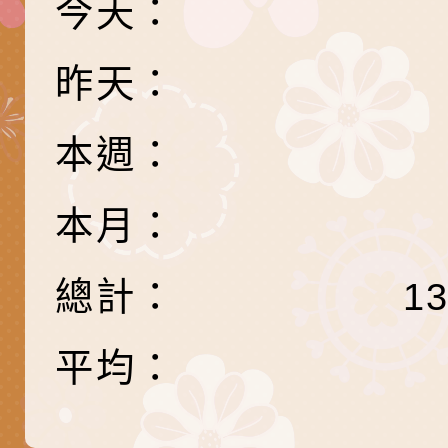
今天：
關懷計畫」說明1份
「115年度『視界同
「小桃家3月課程資
檢送本府新聞處115
庭支持與分享系列講
安全宣導標語播放表
檢送行政院新聞傳播處
昨天：
場線上座談會」活動
宣導影像素材
月份公共服務政策溝
檢送桃園市立慈文國
本週：
其合輯一覽表1份（
「115學年度體育班
函轉有關司法院辦理
本月：
https://reurl.cc/gn
明會」
制度宣導活動
財團法人人本教育文
擬舉辦『教出會思考
桃園市八德區大成國
總計：
1
孩-2026森林小學巡
辦「桃園市115學年
有關本局製作本市「
平均：
向AI對親子關係的挑
藝術才能音樂班鑑定
站學生心理關懷平臺
桃園市平鎮區忠貞國
長說明會
辦「桃園市115學年
轉知國立高雄師範大