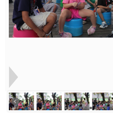
【打噴嚏、流鼻水、
檢送桃園市政府LED
0-8歲抗過敏照護指
字稿及LCD託播影片
檢送桃園市政府家庭
童過敏免疫專家 林
「小桃家6月課程資
檢送桃園市政府LED
講】親職講座
約幸福生活-婚前教育
字稿及LCD託播影（
轉知財團法人天主教
坊」、「幸福婚姻系
立蘆葦啟智中心辦理
有關桃園市桃園區西
座」、「2026開心F
而立》蘆葦三十．創
學辦理115年度區域
檢送桃園市政府LED
家庭好時光」海報
成果分享會
充實方案：「視」機
字稿及LCD託播影（
有關桃園市桃園區新
覺暫留創意應用與實
學辦理115年度區域
「學生申訴及再申訴
充實方案：「怪創劇
關事項
檢送行政院新聞傳播處