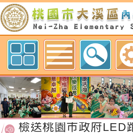
歡迎參觀：桃園市內柵國民小學網
函轉桃園市政府「20
性(防空)演習執行計
檢送桃園市政府家庭
轉桃園市政府「202
「115年度祖孫樂淘
函轉本府新聞處檢送1
（防空）演習－行動
節慶祝活動」海報電
交通安全宣導標語播
檢送桃園市政府LED