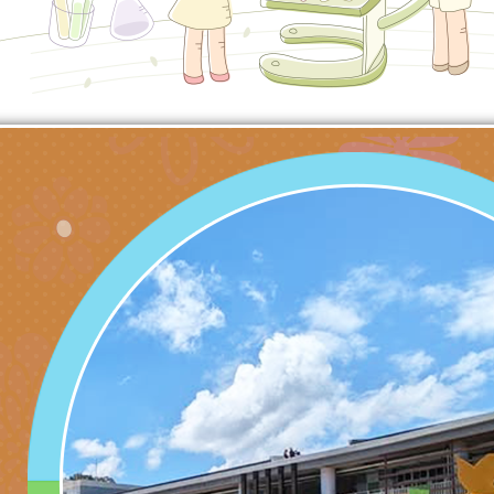
代的親職教養」海報
委託辦理「2026臺
檢送桃園市政府LED
摩據點視覺設計競賽
字稿
函轉教育部訂於115年
章
(星期六)下午2時至5
檢送本市115學年度
立臺灣科學教育館（
術才能音樂班鑑定二
函轉本府新聞處115
林區士商路189號）
章
安全宣導
檢送本府新聞處115
理「115年度515國
安全宣導
有關衛生福利部辦理「
導及系列座談活動」
逆境少年家庭支持服
轉知社團法人中華民
員專業輔導及效能精
礙聯盟辦理「2026
台灣遊戲治療學會將於
北、中、南共3場次
少意見交流大會」簡
月至8月舉辦「空間
檢送行政院新聞傳播處