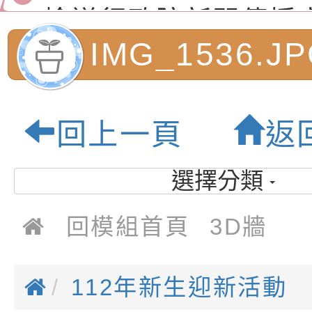
演練」
道安宣導影像素材
字稿及LCD託播影片
檢送行政院新聞傳播處
月份公共服務政策溝
檢送本市馬祖新村眷
IMG_1536.J
訊
區《植地有聲》主題
有關本市辦理115年
市內柵國民小學
專注力研習營 「正
檢送桃園市政府LED
回上一頁
返
緒學習與生命教育(
字稿及LCD託播影片
函轉「2026台東博
教育園地
選擇分類
梯次)」
海報電子檔及活動介
檢送桃園市政府家庭
「小桃家7月課程資
有關本局115年「暑
回模組首頁
3D牆
「HELLO新鮮人」
年─青春專案」LED
為配合政府政策宣導
養練習題」、「青少
字稿
者權益暨落實保護青
檢送桃園市政府LED
112年新生迎新活動