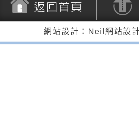
公約（CRPD）第三
函轉本府新聞處115
告條約專要文件及附
安全宣導標語播放表
檢送桃園市政府消防
返回首頁
返回頂端
網站設計：Neil網站設
告
宣導影像素材
宣導影片」宣導短片
轉知本市特殊教育學
載網址：
行為問題支持資源中
函轉農業部酪農產業
https://reurl.cc/a
「桃園市114學年度
乳相關宣導推廣圖卡
檢送桃園市政府LED
估人員魏氏五版寒假
字稿及LCD託播影（
為提升兒少性剝削防
梯次含複訓暨魏氏五
益，本府家庭暴力暨
函轉桃園市政府「20
用分析培訓研習」之
治中心依常見案例製
性(防空)演習執行計
檢送桃園市政府家庭
調整
剝削防制宣導影片
轉桃園市政府「202
「115年度祖孫樂淘
函轉本府新聞處檢送1