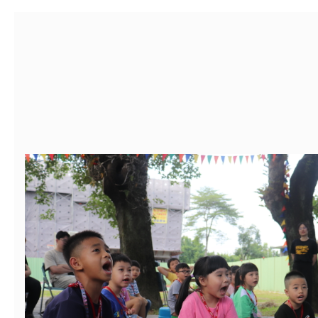
書會」、「親密關係
環境
字稿及LCD託播影片
有關桃園市政府家庭
坊」、「祖孫樂淘桃
服務資源資訊
檢送桃園市政府LED
徵件活動」海報
字稿及LCD託播影（
函轉有關身心障礙者
（CRPD）第三次國
檢送行政院新聞傳播處
約專要文件及附件英
月份公共服務政策溝
轉知教育部國民及學
訊
辦理「115年度促進
檢送桃園市政府LED
緒學習知能研習」
字稿及LCD託播影片
函轉有關本府新聞處檢
6月交通安全宣導標語
有關「115年各賣場
份及道安宣導影像素
設置防災(颱)專區」
信誼基金會於6／27