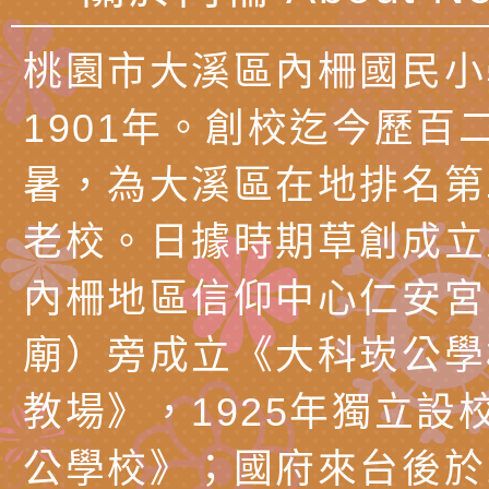
知能工作坊」
題交流工作坊」活動
業發展中心（國立羅
檢送桃園市政府LED
桃園市大溪區內柵國民小
學）辦理「115年度
字稿及LCD託播圖片
檢送桃園市政府LED
1901年。創校迄今歷百
題融入教學－國民中
字稿及LCD託播影（
國家發展委員會檔案
（教材）推薦實施計
理本(115)年「春遊
檢送桃園市政府家庭
暑，為大溪區在地排名第
動
「小桃家4月課程資
西門國小114學年度
老校。日據時期草創成立
姻怎麼翻譯－青少年
親職教育講座「如何
有關財團法人中華國
內柵地區信仰中心仁安宮
工作坊」、「愛『原
情緒力？—用SEL玩
礙者生命教育推廣協
檢送行政院新聞傳播處
廟）旁成立《大科崁公學
親子共學同樂會」、
子溝通之秘訣」
「環保愛台灣」第五
月份公共服務政策溝
有關桃園市政府家庭
教場》，1925年獨立設
代愛在陪伴」、「親
礙者中小學生環保繪
訊
辦理115年原住民家
桃園市大溪區田心國
公學校》；國府來台後於1