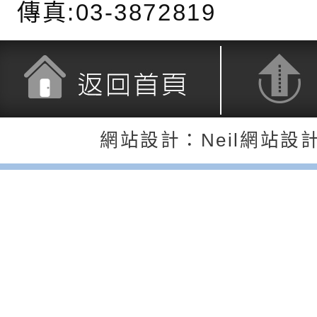
傳真:03-3872819
公約（CRPD）第三
函轉本府新聞處115
告條約專要文件及附
安全宣導標語播放表
檢送桃園市政府消防
告
宣導影像素材
宣導影片」宣導短片
轉知本市特殊教育學
載網址：
行為問題支持資源中
函轉農業部酪農產業
返回首頁
返回頂端
網站設計：Neil網站設
https://reurl.cc/a
「桃園市114學年度
乳相關宣導推廣圖卡
檢送桃園市政府LED
估人員魏氏五版寒假
字稿及LCD託播影（
為提升兒少性剝削防
梯次含複訓暨魏氏五
益，本府家庭暴力暨
函轉桃園市政府「20
用分析培訓研習」之
治中心依常見案例製
性(防空)演習執行計
檢送桃園市政府家庭
調整
剝削防制宣導影片
轉桃園市政府「202
「115年度祖孫樂淘
函轉本府新聞處檢送1