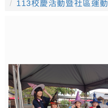
書會」、「親密關係
環境
字稿及LCD託播影片
有關桃園市政府家庭
113校慶活動暨社區運
坊」、「祖孫樂淘桃
服務資源資訊
檢送桃園市政府LED
徵件活動」海報
字稿及LCD託播影（
函轉有關身心障礙者
（CRPD）第三次國
檢送行政院新聞傳播處
約專要文件及附件英
月份公共服務政策溝
轉知教育部國民及學
訊
辦理「115年度促進
檢送桃園市政府LED
緒學習知能研習」
字稿及LCD託播影片
函轉有關本府新聞處檢
6月交通安全宣導標語
有關「115年各賣場
份及道安宣導影像素
設置防災(颱)專區」
信誼基金會於6／27