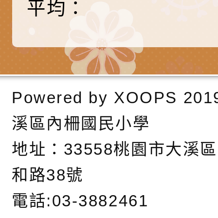
平均：
藝術才能國樂班鑑定
「2026全國特殊教
函轉內政部檢送修正之
長說明會
學術研討會」暨徵稿
反詐宣導影片連結一
函轉內政部為強化社
詐知能及宣導檢察官
檢送本市馬祖新村眷
官制度中協助被害人
區「馬村設計實驗室
信誼基金會於3／14
Powered by
XOOPS
201
製作相關宣導短片
味．茶味》特展海報
【父母也需要被照顧
有關本市學生輔導諮
溪區內柵國民小學
育兒中找回內在安定
下簡稱輔諮中心)辦理
檢送「桃園市特殊教
地址：
33558桃園市大溪
心怡心理師主講】線
上半年高國中小學學
緒及行為問題支持資
檢送桃園市政府LCD
和路38號
座
生諮詢服務
114學年度第2學期
（圖）片
檢送桃園市政府LED
電話:03-3882461
務實施計畫」
字稿及LCD託播影（
轉知有關我國身心障