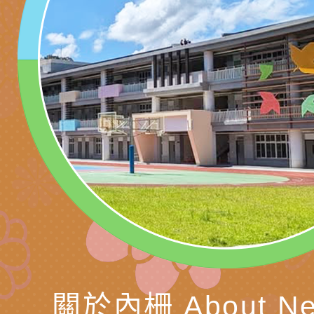
訓練
多元文化遊戲室之規
月份公共服務政策溝
桃園市龜山區大坑國
造」、「阿德勒心理
訊
理114學年度整合性
台灣遊戲治療學會115
學諮商輔導的應用」
育講座「爸媽不暴走
日舉辦「空間的療癒
檢送衛生福利部「政
不只是遊戲 - 兒童
成長」
文化遊戲室之規畫與
材應注意之可及性格
有關本市桃園區中埔
門工作坊 （中部場）
「桃園市115年度兒
有關國立羅東高級中
情緒管理訓練-獨輪
「生命教育議題深化
檢送LED跑馬燈文字
施計畫」
議題論壇與生命塔羅)
託播影片
有關教育部特殊教育
團學前及國中小身障
有關國立臺中教育大
理「普特協作—課程
「115年適應運動經
轉知教育部國教署生
關於內柵 About Ne