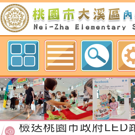
歡迎參觀：桃園市內柵國民小學網
函轉桃園市政府「20
性(防空)演習執行計
檢送桃園市政府家庭
轉桃園市政府「202
「115年度祖孫樂淘
函轉本府新聞處檢送1
（防空）演習－行動
節慶祝活動」海報電
交通安全宣導標語播
檢送桃園市政府LED