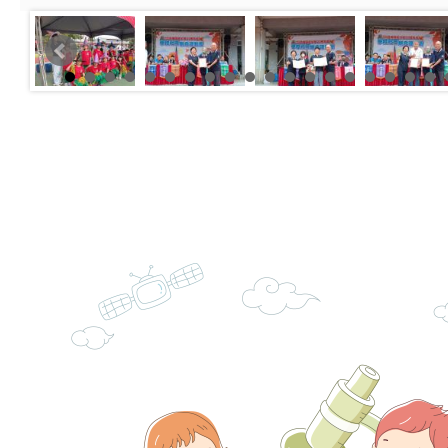
角色驅動的聲音與故
月份公共服務政策溝
台北松山文創園區5
訊
「櫻桃小丸子原作40
檢送桃園市政府LED
展」
字稿及LCD託播影（
轉知國立臺灣師範大
「115學年度身心障
檢送桃園市政府LED
知能研習」
字稿
函轉國立臺灣師範大
「115學年度身心障
有關桃園市八德區大
知能研習」
學辦理「音樂班第27
檢送桃園市政府家庭
樂會-憶起玩樂」
「小桃家5月課程資
檢送「小桃家幸福+ Po
子的人際必修課」、
實體座談會」海報
函轉臺北市勞動力重