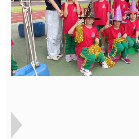
【打噴嚏、流鼻水、
檢送桃園市政府LED
0-8歲抗過敏照護指
字稿及LCD託播影片
檢送桃園市政府家庭
童過敏免疫專家 林
「小桃家6月課程資
檢送桃園市政府LED
講】親職講座
約幸福生活-婚前教育
字稿及LCD託播影（
轉知財團法人天主教
坊」、「幸福婚姻系
立蘆葦啟智中心辦理
有關桃園市桃園區西
座」、「2026開心F
而立》蘆葦三十．創
學辦理115年度區域
檢送桃園市政府LED
家庭好時光」海報
成果分享會
充實方案：「視」機
字稿及LCD託播影（
有關桃園市桃園區新
覺暫留創意應用與實
學辦理115年度區域
「學生申訴及再申訴
充實方案：「怪創劇
關事項
檢送行政院新聞傳播處