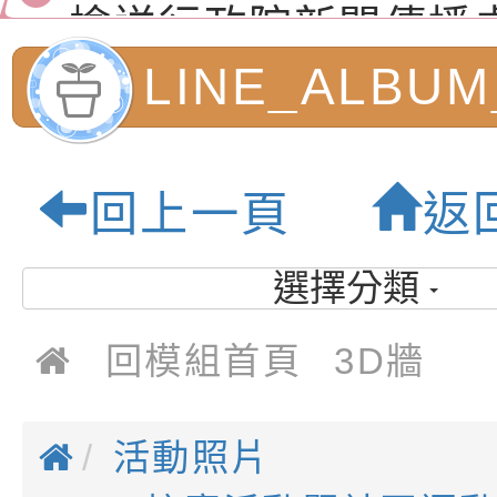
演練」
道安宣導影像素材
字稿及LCD託播影片
檢送行政院新聞傳播處
月份公共服務政策溝
檢送本市馬祖新村眷
LINE_ALBUM
訊
區《植地有聲》主題
有關本市辦理115年
內柵運動會
專注力研習營 「正
檢送桃園市政府LED
回上一頁
返
緒學習與生命教育(
字稿及LCD託播影片
函轉「2026台東博
_241028_335
梯次)」
海報電子檔及活動介
檢送桃園市政府家庭
選擇分類
園市內柵國民小
「小桃家7月課程資
有關本局115年「暑
回模組首頁
3D牆
「HELLO新鮮人」
年─青春專案」LED
為配合政府政策宣導
質教育園地
養練習題」、「青少
字稿
者權益暨落實保護青
檢送桃園市政府LED
活動照片