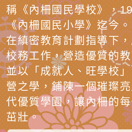
時光」海報
『原原』不絕－親子
理「桃園市115年度
轉知中華民國全國家
稱《內柵國民學校》，19
會」
職員及家長特教知能
會（以下簡稱全家協
轉知台中市身心障礙
《內柵國民小學》迄今。
115年國民小學學生
協會辦理「臺中市第
檢送國立臺南大學辦理
在縝密教育計劃指導下，
明會」
之光身心障礙繪畫徵
視覺障礙學生儀表及
「區域職業試探與體
校務工作，營造優質的教
展」活動
學研習」實施計畫(
心」、「自造教育及
轉知本市辦理「115
並以「成就人、旺學校」
中心」及「國中小職
者保齡球賽」
檢送桃園市政府LED
營之學，鋪陳一個璀璨亮
習營」等師生，參訪1
字稿及LCD託播影（
轉知衛生福利部社會
代優質學園，讓內柵的每
「第56屆全國技能競
檢送該部國民健康署1
有關社團法人中華民
茁壯。
產期高風險孕產婦（
家長協會(以下稱該協
檢送桃園市政府家庭