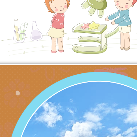
代的親職教養」海報
委託辦理「2026臺
檢送桃園市政府LED
摩據點視覺設計競賽
字稿
函轉教育部訂於115年
章
(星期六)下午2時至5
檢送本市115學年度
立臺灣科學教育館（
術才能音樂班鑑定二
函轉本府新聞處115
林區士商路189號）
章
安全宣導
檢送本府新聞處115
理「115年度515國
安全宣導
有關衛生福利部辦理「
導及系列座談活動」
逆境少年家庭支持服
轉知社團法人中華民
員專業輔導及效能精
礙聯盟辦理「2026
台灣遊戲治療學會將於
北、中、南共3場次
少意見交流大會」簡
月至8月舉辦「空間
檢送行政院新聞傳播處