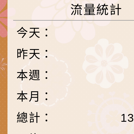
關懷計畫」說明1份
「115年度『視界同
「小桃家3月課程資
檢送本府新聞處115
流量統計
庭支持與分享系列講
安全宣導標語播放表
檢送行政院新聞傳播處
今天：
場線上座談會」活動
宣導影像素材
月份公共服務政策溝
檢送桃園市立慈文國
其合輯一覽表1份（
「115學年度體育班
函轉有關司法院辦理
昨天：
https://reurl.cc/gn
明會」
制度宣導活動
財團法人人本教育文
本週：
擬舉辦『教出會思考
桃園市八德區大成國
本月：
孩-2026森林小學巡
辦「桃園市115學年
有關本局製作本市「
向AI對親子關係的挑
藝術才能音樂班鑑定
站學生心理關懷平臺
桃園市平鎮區忠貞國
總計：
1
長說明會
辦「桃園市115學年
轉知國立高雄師範大