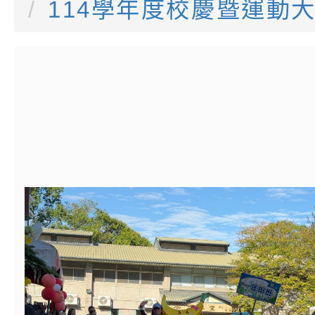
114學年度校慶暨運動
書會」、「親密關係
環境
字稿及LCD託播影片
有關桃園市政府家庭
坊」、「祖孫樂淘桃
服務資源資訊
檢送桃園市政府LED
徵件活動」海報
字稿及LCD託播影（
函轉有關身心障礙者
（CRPD）第三次國
檢送行政院新聞傳播處
約專要文件及附件英
月份公共服務政策溝
轉知教育部國民及學
訊
辦理「115年度促進
檢送桃園市政府LED
緒學習知能研習」
字稿及LCD託播影片
函轉有關本府新聞處檢
6月交通安全宣導標語
有關「115年各賣場
份及道安宣導影像素
設置防災(颱)專區」
信誼基金會於6／27