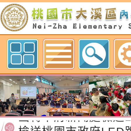
歡迎參觀：桃園市內柵國民小學網
本局訂於115年8月2
六)辦理「2026桃園
函轉桃園市政府「20
系列活動—儒門初開 
性(防空)演習執行計
檢送桃園市政府家庭
航」
轉桃園市政府「202
「115年度祖孫樂淘
函轉本府新聞處檢送1
（防空）演習－行動
節慶祝活動」海報電
交通安全宣導標語播
檢送桃園市政府LED