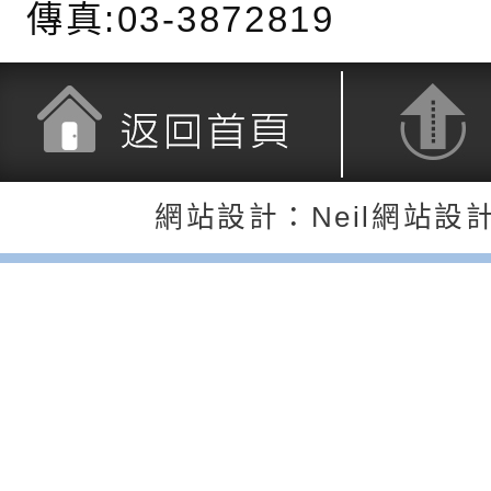
務實施計畫」
字稿及LCD託播影（
轉知有關我國身心障
傳真:03-3872819
公約（CRPD）第三
函轉本府新聞處115
告條約專要文件及附
安全宣導標語播放表
檢送桃園市政府消防
告
宣導影像素材
宣導影片」宣導短片
轉知本市特殊教育學
返回首頁
返回頂端
網站設計：Neil網站設
載網址：
行為問題支持資源中
函轉農業部酪農產業
https://reurl.cc/a
「桃園市114學年度
乳相關宣導推廣圖卡
檢送桃園市政府LED
估人員魏氏五版寒假
字稿及LCD託播影（
本局訂於115年8月2
梯次含複訓暨魏氏五
六)辦理「2026桃園
函轉桃園市政府「20
用分析培訓研習」之
系列活動—儒門初開 
性(防空)演習執行計
檢送桃園市政府家庭