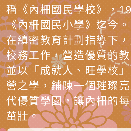
稱《內柵國民學校》，19
時光」海報
『原原』不絕－親子
理「桃園市115年度
轉知中華民國全國家
《內柵國民小學》迄今。
會」
職員及家長特教知能
會（以下簡稱全家協
轉知台中市身心障礙
在縝密教育計劃指導下，
115年國民小學學生
協會辦理「臺中市第
檢送國立臺南大學辦理
校務工作，營造優質的教
明會」
之光身心障礙繪畫徵
視覺障礙學生儀表及
「區域職業試探與體
並以「成就人、旺學校」
展」活動
學研習」實施計畫(
心」、「自造教育及
轉知本市辦理「115
營之學，鋪陳一個璀璨亮
中心」及「國中小職
者保齡球賽」
檢送桃園市政府LED
代優質學園，讓內柵的每
習營」等師生，參訪1
字稿及LCD託播影（
轉知衛生福利部社會
茁壯。
「第56屆全國技能競
檢送該部國民健康署1
有關社團法人中華民