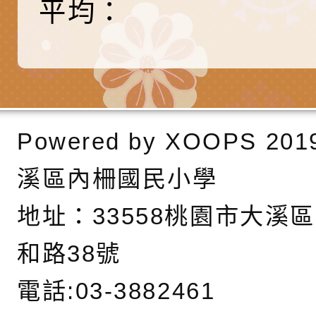
長說明會
辦「桃園市115學年
轉知國立高雄師範大
平均：
藝術才能國樂班鑑定
「2026全國特殊教
函轉內政部檢送修正之
長說明會
學術研討會」暨徵稿
反詐宣導影片連結一
函轉內政部為強化社
詐知能及宣導檢察官
檢送本市馬祖新村眷
Powered by
XOOPS
201
官制度中協助被害人
區「馬村設計實驗室
信誼基金會於3／14
製作相關宣導短片
味．茶味》特展海報
【父母也需要被照顧
有關本市學生輔導諮
溪區內柵國民小學
育兒中找回內在安定
下簡稱輔諮中心)辦理
檢送「桃園市特殊教
地址：
33558桃園市大溪
心怡心理師主講】線
上半年高國中小學學
緒及行為問題支持資
檢送桃園市政府LCD
和路38號
座
生諮詢服務
114學年度第2學期
（圖）片
檢送桃園市政府LED
電話:03-3882461