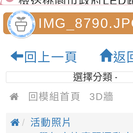
演練」
道安宣導影像素材
字稿及LCD託播影片
檢送行政院新聞傳播處
IMG_8790.J
月份公共服務政策溝
檢送本市馬祖新村眷
訊
區《植地有聲》主題
有關本市辦理115年
市內柵國民小學
回上一頁
返
專注力研習營 「正
檢送桃園市政府LED
教育園地
緒學習與生命教育(
字稿及LCD託播影片
函轉「2026台東博
選擇分類
梯次)」
海報電子檔及活動介
檢送桃園市政府家庭
回模組首頁
3D牆
「小桃家7月課程資
有關本局115年「暑
「HELLO新鮮人」
年─青春專案」LED
為配合政府政策宣導
活動照片
養練習題」、「青少
字稿
者權益暨落實保護青
檢送桃園市政府LED