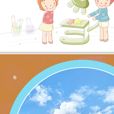
代的親職教養」海報
委託辦理「2026臺
檢送桃園市政府LED
摩據點視覺設計競賽
字稿
函轉教育部訂於115年
章
(星期六)下午2時至5
檢送本市115學年度
立臺灣科學教育館（
術才能音樂班鑑定二
函轉本府新聞處115
林區士商路189號）
章
安全宣導
檢送本府新聞處115
理「115年度515國
安全宣導
有關衛生福利部辦理「
導及系列座談活動」
逆境少年家庭支持服
轉知社團法人中華民
員專業輔導及效能精
礙聯盟辦理「2026
台灣遊戲治療學會將於
北、中、南共3場次
少意見交流大會」簡
月至8月舉辦「空間
檢送行政院新聞傳播處