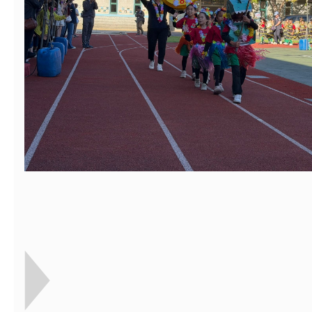
【打噴嚏、流鼻水、
檢送桃園市政府LED
0-8歲抗過敏照護指
字稿及LCD託播影片
檢送桃園市政府家庭
童過敏免疫專家 林
「小桃家6月課程資
檢送桃園市政府LED
講】親職講座
約幸福生活-婚前教育
字稿及LCD託播影（
轉知財團法人天主教
坊」、「幸福婚姻系
立蘆葦啟智中心辦理
有關桃園市桃園區西
座」、「2026開心F
而立》蘆葦三十．創
學辦理115年度區域
檢送桃園市政府LED
家庭好時光」海報
成果分享會
充實方案：「視」機
字稿及LCD託播影（
有關桃園市桃園區新
覺暫留創意應用與實
學辦理115年度區域
「學生申訴及再申訴
充實方案：「怪創劇
關事項
檢送行政院新聞傳播處