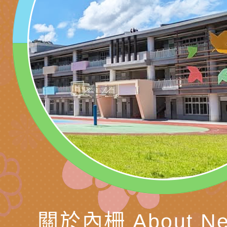
訓練
多元文化遊戲室之規
月份公共服務政策溝
桃園市龜山區大坑國
造」、「阿德勒心理
訊
理114學年度整合性
台灣遊戲治療學會115
學諮商輔導的應用」
育講座「爸媽不暴走
日舉辦「空間的療癒
檢送衛生福利部「政
不只是遊戲 - 兒童
成長」
文化遊戲室之規畫與
材應注意之可及性格
有關本市桃園區中埔
門工作坊 （中部場）
「桃園市115年度兒
有關國立羅東高級中
情緒管理訓練-獨輪
「生命教育議題深化
檢送LED跑馬燈文字
施計畫」
議題論壇與生命塔羅)
託播影片
有關教育部特殊教育
團學前及國中小身障
有關國立臺中教育大
關於內柵 About Ne
理「普特協作—課程
「115年適應運動經
轉知教育部國教署生