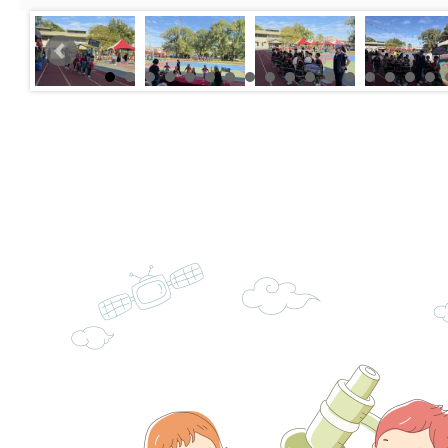
角色驅動的聲音與故
月份公共服務政策溝
台北松山文創園區5
訊
「櫻桃小丸子原作40
檢送桃園市政府LED
展」
字稿及LCD託播影（
轉知國立臺灣師範大
「115學年度身心障
檢送桃園市政府LED
知能研習」
字稿
函轉國立臺灣師範大
「115學年度身心障
有關桃園市八德區大
知能研習」
學辦理「音樂班第27
檢送桃園市政府家庭
樂會-憶起玩樂」
「小桃家5月課程資
檢送「小桃家幸福+ Po
子的人際必修課」、
實體座談會」海報
函轉臺北市勞動力重