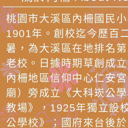
知能工作坊」
題交流工作坊」活動
業發展中心（國立羅
檢送桃園市政府LED
桃園市大溪區內柵國民小
學）辦理「115年度
字稿及LCD託播圖片
檢送桃園市政府LED
1901年。創校迄今歷百
題融入教學－國民中
字稿及LCD託播影（
國家發展委員會檔案
暑，為大溪區在地排名第
（教材）推薦實施計
理本(115)年「春遊
檢送桃園市政府家庭
老校。日據時期草創成立
動
「小桃家4月課程資
西門國小114學年度
內柵地區信仰中心仁安宮
姻怎麼翻譯－青少年
親職教育講座「如何
有關財團法人中華國
廟）旁成立《大科崁公學
工作坊」、「愛『原
情緒力？—用SEL玩
礙者生命教育推廣協
檢送行政院新聞傳播處
教場》，1925年獨立設
親子共學同樂會」、
子溝通之秘訣」
「環保愛台灣」第五
月份公共服務政策溝
有關桃園市政府家庭
公學校》；國府來台後於1
代愛在陪伴」、「親
礙者中小學生環保繪
訊
辦理115年原住民家
桃園市大溪區田心國