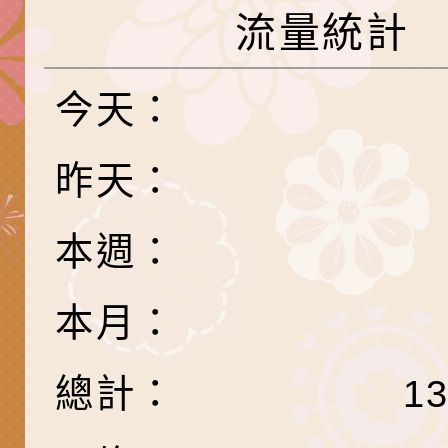
產期高風險孕產婦（
家長協會(以下稱該協
檢送桃園市政府家庭
流量統計
關懷計畫」說明1份
「115年度『視界同
「小桃家3月課程資
檢送本府新聞處115
庭支持與分享系列講
安全宣導標語播放表
檢送行政院新聞傳播處
今天：
場線上座談會」活動
宣導影像素材
月份公共服務政策溝
檢送桃園市立慈文國
昨天：
其合輯一覽表1份（
「115學年度體育班
函轉有關司法院辦理
本週：
https://reurl.cc/gn
明會」
制度宣導活動
財團法人人本教育文
擬舉辦『教出會思考
桃園市八德區大成國
本月：
孩-2026森林小學巡
辦「桃園市115學年
有關本局製作本市「
總計：
1
向AI對親子關係的挑
藝術才能音樂班鑑定
站學生心理關懷平臺
桃園市平鎮區忠貞國