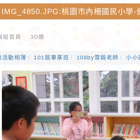
IMG_4850.JPG:桃園市內柵國民小
模組首頁
3D牆
級活動相簿
101屆畢業班
108by雪娟老師
小小