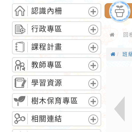
認識內柵
展
開
行政專區
選
回
展
單
開
課程計畫
選
班
展
單
開
教師專區
選
展
單
開
學習資源
選
展
單
開
樹木保育專區
選
展
單
開
相關連結
選
展