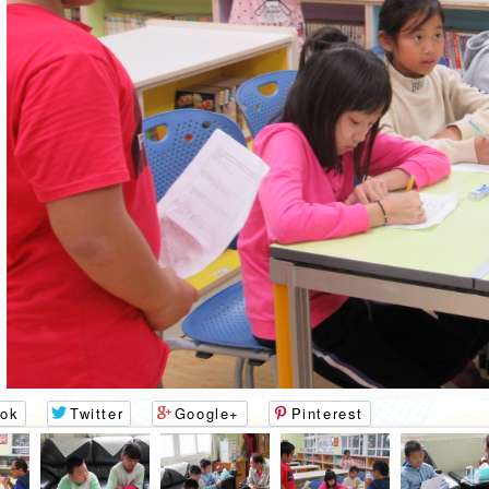
路小語
作者：網路小語
就是有福氣，就該
人生是個圓，有的人走了一輩
哭泣我沒有鞋子穿
子也沒有走出命運畫出的圓
發現有人卻沒有
圈，其實，圓上的每一個點都
有一條騰飛的切線。
ok
Twitter
Google+
Pinterest