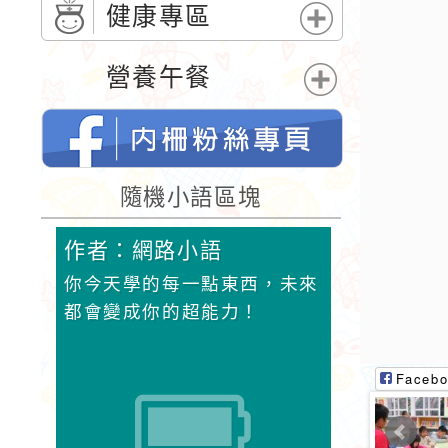
單
開
健康專區
選
展
單
開
營養午餐
選
展
單
開
選
單
桃園市內柵國民小學的FB網頁
隨機小語區塊
作者：網路小語
作者：網
果，但
你今天學的每一點東西，未來
活著一天，
變。
都會變成你的超能力！
珍惜。當我
的時候，我
腳。
Facebo