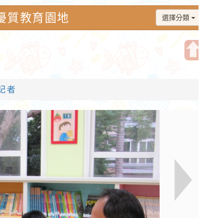
學-優質教育園地
選擇分類
開
啟
記者
上
方
區
塊