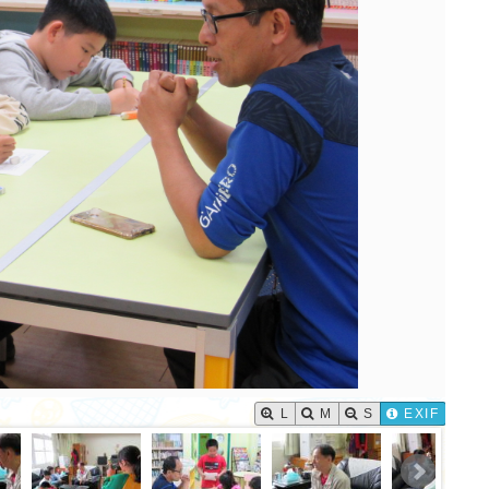
作者：網路小語
作者：網路小語
生活是一面鏡子。你對它笑，
不要怕錯，錯誤是學
它就對你笑；你對它哭，它也
分。
對你哭。
L
M
S
EXIF