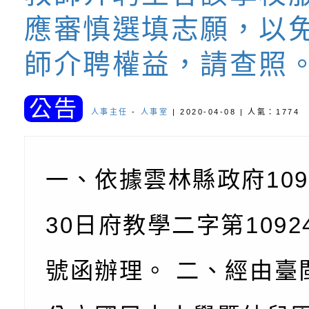
訓練
多元文化遊戲室之規
月份公共服務政策溝
桃園市龜山區大坑國
應審慎選填志願，以
造」、「阿德勒心理
訊
理114學年度整合性
台灣遊戲治療學會115
師介聘權益，請查照
學諮商輔導的應用」
育講座「爸媽不暴走
日舉辦「空間的療癒
檢送衛生福利部「政
公告
不只是遊戲 - 兒童
成長」
文化遊戲室之規畫與
材應注意之可及性格
有關本市桃園區中埔
人事主任
-
人事室
| 2020-04-08 | 人氣：1774
門工作坊 （中部場）
「桃園市115年度兒
有關國立羅東高級中
一、依據雲林縣政府109
情緒管理訓練-獨輪
「生命教育議題深化
檢送LED跑馬燈文字
施計畫」
議題論壇與生命塔羅)
託播影片
有關教育部特殊教育
30日府教學二字第10924
團學前及國中小身障
有關國立臺中教育大
號函辦理。 二、經由臺
理「普特協作—課程
「115年適應運動經
轉知教育部國教署生