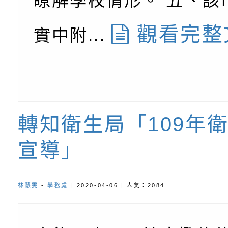
瞭解學校情形。 五、該
北、中、南共3場次
少意見交流大會」簡
月至8月舉辦「空間
檢送行政院新聞傳播處
觀看完整
實中附...
訓練
多元文化遊戲室之規
月份公共服務政策溝
桃園市龜山區大坑國
造」、「阿德勒心理
訊
理114學年度整合性
台灣遊戲治療學會115
學諮商輔導的應用」
育講座「爸媽不暴走
日舉辦「空間的療癒
檢送衛生福利部「政
轉知衛生局「109年
不只是遊戲 - 兒童
成長」
文化遊戲室之規畫與
材應注意之可及性格
有關本市桃園區中埔
宣導」
門工作坊 （中部場）
「桃園市115年度兒
有關國立羅東高級中
情緒管理訓練-獨輪
「生命教育議題深化
檢送LED跑馬燈文字
林慧雯
-
學務處
| 2020-04-06 | 人氣：2084
施計畫」
議題論壇與生命塔羅)
託播影片
有關教育部特殊教育