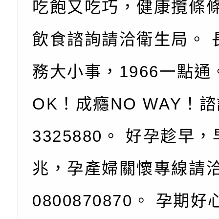
團學前及國中小身障
有關國立臺中教育大
吃飽又吃巧，健康攬條
理「普特協作—課程
「115年適應運動經
轉知教育部國教署生
飲食諮詢請洽衛生局。 
知能工作坊」
題交流工作坊」活動
業發展中心（國立羅
檢送桃園市政府LED
務大小事，1966一點通
學）辦理「115年度
字稿及LCD託播圖片
檢送桃園市政府LED
題融入教學－國民中
字稿及LCD託播影（
國家發展委員會檔案
OK！成癮NO WAY！
（教材）推薦實施計
理本(115)年「春遊
檢送桃園市政府家庭
3325880。 好孕趁早
動
「小桃家4月課程資
西門國小114學年度
兆，孕產婦關懷專線請
姻怎麼翻譯－青少年
親職教育講座「如何
有關財團法人中華國
工作坊」、「愛『原
情緒力？—用SEL玩
礙者生命教育推廣協
檢送行政院新聞傳播處
0800870870。 孕期