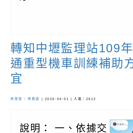
向AI對親子關係的挑
藝術才能音樂班鑑定
站學生心理關懷平臺
桃園市平鎮區忠貞國
長說明會
辦「桃園市115學年
轉知國立高雄師範大
藝術才能國樂班鑑定
「2026全國特殊教
函轉內政部檢送修正之
長說明會
學術研討會」暨徵稿
反詐宣導影片連結一
函轉內政部為強化社
轉知中壢監理站109
詐知能及宣導檢察官
檢送本市馬祖新村眷
通重型機車訓練補助
官制度中協助被害人
區「馬村設計實驗室
信誼基金會於3／14
宜
製作相關宣導短片
味．茶味》特展海報
【父母也需要被照顧
有關本市學生輔導諮
林慧雯
-
學務處
| 2020-04-01 | 人氣：2612
育兒中找回內在安定
下簡稱輔諮中心)辦理
檢送「桃園市特殊教
心怡心理師主講】線
上半年高國中小學學
緒及行為問題支持資
檢送桃園市政府LCD
說明： 一、依據交