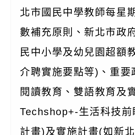
藝術才能國樂班鑑定
「2026全國特殊教
函轉內政部檢送修正之
北市國民中學教師每星
長說明會
學術研討會」暨徵稿
反詐宣導影片連結一
函轉內政部為強化社
數補充原則、新北市政
詐知能及宣導檢察官
檢送本市馬祖新村眷
民中小學及幼兒園超額
官制度中協助被害人
區「馬村設計實驗室
信誼基金會於3／14
製作相關宣導短片
味．茶味》特展海報
【父母也需要被照顧
有關本市學生輔導諮
介聘實施要點等)、重要
育兒中找回內在安定
下簡稱輔諮中心)辦理
檢送「桃園市特殊教
閱讀教育、雙語教育及
心怡心理師主講】線
上半年高國中小學學
緒及行為問題支持資
檢送桃園市政府LCD
Techshop+-生活科技
座
生諮詢服務
114學年度第2學期
（圖）片
檢送桃園市政府LED
務實施計畫」
字稿及LCD託播影（
轉知有關我國身心障
計畫)及實施計畫(如新