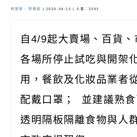
角色驅動的聲音與故
月份公共服務政策溝
台北松山文創園區5
林慧雯
-
學務處
| 2020-04-13 | 人氣：2343
訊
「櫻桃小丸子原作40
檢送桃園市政府LED
展」
字稿及LCD託播影（
轉知國立臺灣師範大
自4/9起大賣場、百貨
「115學年度身心障
檢送桃園市政府LED
各場所停止試吃與開架
知能研習」
字稿
函轉國立臺灣師範大
用，餐飲及化妝品業者
「115學年度身心障
有關桃園市八德區大
知能研習」
學辦理「音樂班第27
檢送桃園市政府家庭
配戴口罩； 並建議熟食
樂會-憶起玩樂」
「小桃家5月課程資
檢送「小桃家幸福+ Po
透明隔板隔離食物與人
子的人際必修課」、
實體座談會」海報
函轉臺北市勞動力重