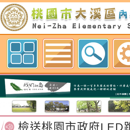
歡迎參觀：桃園市內柵國民小學網
函轉桃園市政府「20
性(防空)演習執行計
檢送桃園市政府家庭
轉桃園市政府「202
「115年度祖孫樂淘
函轉本府新聞處檢送1
（防空）演習－行動
節慶祝活動」海報電
交通安全宣導標語播
檢送桃園市政府LED