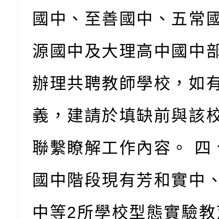
國中、至善國中、五常
充實方案：「怪創劇
關事項
檢送行政院新聞傳播處
角色驅動的聲音與故
月份公共服務政策溝
台北松山文創園區5
源國中及大理高中國中
訊
「櫻桃小丸子原作40
檢送桃園市政府LED
辦理共聘教師學校，如
展」
字稿及LCD託播影（
轉知國立臺灣師範大
義，建請於填缺前與該
「115學年度身心障
檢送桃園市政府LED
知能研習」
字稿
函轉國立臺灣師範大
聯繫瞭解工作內容。 四
「115學年度身心障
有關桃園市八德區大
國中階段現有芳和實中
知能研習」
學辦理「音樂班第27
檢送桃園市政府家庭
中等2所學校型態實驗教
樂會-憶起玩樂」
「小桃家5月課程資
檢送「小桃家幸福+ Po