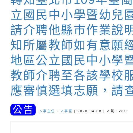
養練習題」、「青少
字稿
者權益暨落實保護青
檢送桃園市政府LED
立國民中小學暨幼兒
書會」、「親密關係
環境
字稿及LCD託播影片
有關桃園市政府家庭
請介聘他縣市作業說
坊」、「祖孫樂淘桃
服務資源資訊
檢送桃園市政府LED
知所屬教師如有意願
徵件活動」海報
字稿及LCD託播影（
函轉有關身心障礙者
地區公立國民中小學
（CRPD）第三次國
檢送行政院新聞傳播處
教師介聘至各該學校
約專要文件及附件英
月份公共服務政策溝
轉知教育部國民及學
應審慎選填志願，請
訊
辦理「115年度促進
檢送桃園市政府LED
公告
人事主任
-
人事室
| 2020-04-08 | 人氣：2813
緒學習知能研習」
字稿及LCD託播影片
函轉有關本府新聞處檢
6月交通安全宣導標語
有關「115年各賣場