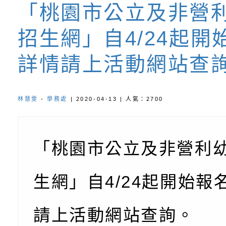
書會」、「親密關係
環境
字稿及LCD託播影片
有關桃園市政府家庭
「桃園市公立及非營
坊」、「祖孫樂淘桃
服務資源資訊
檢送桃園市政府LED
招生網」自4/24起開
徵件活動」海報
字稿及LCD託播影（
函轉有關身心障礙者
詳情請上活動網站查
（CRPD）第三次國
檢送行政院新聞傳播處
林慧雯
-
學務處
| 2020-04-13 | 人氣：2700
約專要文件及附件英
月份公共服務政策溝
轉知教育部國民及學
訊
辦理「115年度促進
檢送桃園市政府LED
「桃園市公立及非營利
緒學習知能研習」
字稿及LCD託播影片
函轉有關本府新聞處檢
生網」自4/24起開始報
6月交通安全宣導標語
有關「115年各賣場
份及道安宣導影像素
設置防災(颱)專區」
信誼基金會於6／27
請上活動網站查詢。