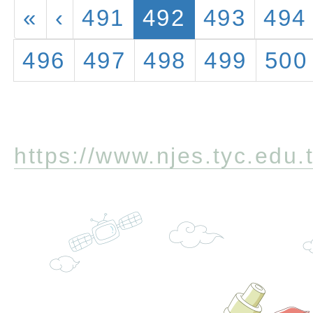
(current)
«
‹
491
492
493
494
496
497
498
499
500
https://www.njes.tyc.edu