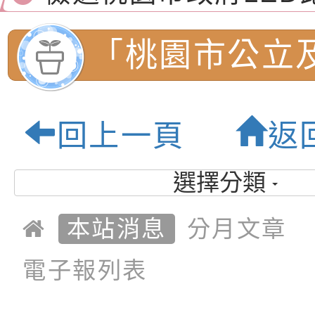
演練」
道安宣導影像素材
字稿及LCD託播影片
檢送行政院新聞傳播處
月份公共服務政策溝
檢送本市馬祖新村眷
「桃園市公立
訊
區《植地有聲》主題
有關本市辦理115年
幼兒園招生網
專注力研習營 「正
檢送桃園市政府LED
回上一頁
返
緒學習與生命教育(
字稿及LCD託播影片
函轉「2026台東博
4/24起開始
選擇分類
梯次)」
海報電子檔及活動介
檢送桃園市政府家庭
情請上活動網
「小桃家7月課程資
有關本局115年「暑
本站消息
分月文章
詢。:桃園市內
「HELLO新鮮人」
年─青春專案」LED
為配合政府政策宣導
電子報列表
養練習題」、「青少
字稿
者權益暨落實保護青
檢送桃園市政府LED
小學-優質教育