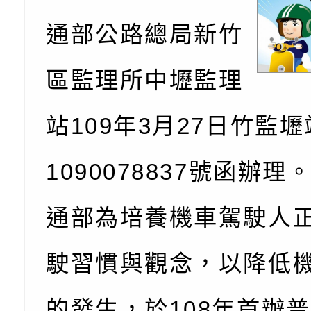
座
生諮詢服務
114學年度第2學期
（圖）片
檢送桃園市政府LED
通部公路總局新竹
務實施計畫」
字稿及LCD託播影（
轉知有關我國身心障
公約（CRPD）第三
函轉本府新聞處115
區監理所中壢監理
告條約專要文件及附
安全宣導標語播放表
檢送桃園市政府消防
站109年3月27日竹監
告
宣導影像素材
宣導影片」宣導短片
轉知本市特殊教育學
1090078837號函辦理
載網址：
行為問題支持資源中
函轉農業部酪農產業
https://reurl.cc/a
「桃園市114學年度
乳相關宣導推廣圖卡
檢送桃園市政府LED
通部為培養機車駕駛人
估人員魏氏五版寒假
字稿及LCD託播影（
為提升兒少性剝削防
駛習慣與觀念，以降低
梯次含複訓暨魏氏五
益，本府家庭暴力暨
的發生，於108年首辦