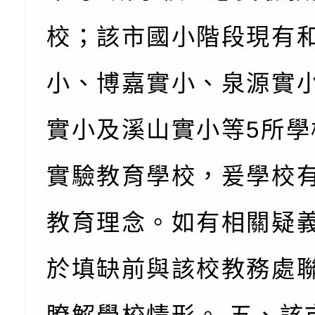
子的人際必修課」、
實體座談會」海報
函轉臺北市勞動力重
校；該市國小階段現有
代的親職教養」海報
委託辦理「2026臺
檢送桃園市政府LED
小、博嘉實小、泉源實
摩據點視覺設計競賽
字稿
函轉教育部訂於115年
實小及溪山實小等5所學
章
(星期六)下午2時至5
檢送本市115學年度
立臺灣科學教育館（
術才能音樂班鑑定二
函轉本府新聞處115
實驗教育學校，爰學校
林區士商路189號）
章
安全宣導
檢送本府新聞處115
教育理念。如有相關疑
理「115年度515國
安全宣導
有關衛生福利部辦理「
於填缺前與該校教務處
導及系列座談活動」
逆境少年家庭支持服
轉知社團法人中華民
員專業輔導及效能精
礙聯盟辦理「2026
台灣遊戲治療學會將於