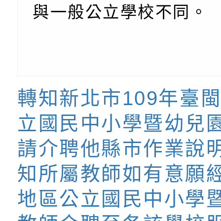
與一般公立學校不同。
時光」海報
『原原』不絕－親子
理「桃園市115年度
轉知中華民國全國家
會」
職員及家長特教知能
會（以下簡稱全家協
轉知台中市身心障礙
115年國民小學學生
協會辦理「臺中市第
檢送國立臺南大學辦理
明會」
之光身心障礙繪畫徵
視覺障礙學生儀表及
「區域職業試探與體
轉知新北市109年臺
展」活動
學研習」實施計畫(
心」、「自造教育及
轉知本市辦理「115
立國民中小學暨幼兒
中心」及「國中小職
者保齡球賽」
檢送桃園市政府LED
請介聘他縣市作業說
習營」等師生，參訪1
字稿及LCD託播影（
轉知衛生福利部社會
知所屬教師如有意願
「第56屆全國技能競
檢送該部國民健康署1
有關社團法人中華民
地區公立國民中小學
產期高風險孕產婦（
家長協會(以下稱該協
檢送桃園市政府家庭