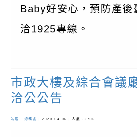
親子共學同樂會」、
子溝通之秘訣」
「環保愛台灣」第五
月份公共服務政策溝
有關桃園市政府家庭
Baby好安心，預防產後
代愛在陪伴」、「親
礙者中小學生環保繪
訊
辦理115年原住民家
桃園市大溪區田心國
洽1925專線。
時光」海報
『原原』不絕－親子
理「桃園市115年度
轉知中華民國全國家
會」
職員及家長特教知能
會（以下簡稱全家協
轉知台中市身心障礙
115年國民小學學生
協會辦理「臺中市第
檢送國立臺南大學辦理
明會」
之光身心障礙繪畫徵
視覺障礙學生儀表及
「區域職業試探與體
市政大樓及綜合會議
展」活動
學研習」實施計畫(
心」、「自造教育及
轉知本市辦理「115
洽公公告
中心」及「國中小職
者保齡球賽」
檢送桃園市政府LED
習營」等師生，參訪1
字稿及LCD託播影（
轉知衛生福利部社會
訪客
-
總務處
| 2020-04-06 | 人氣：2706