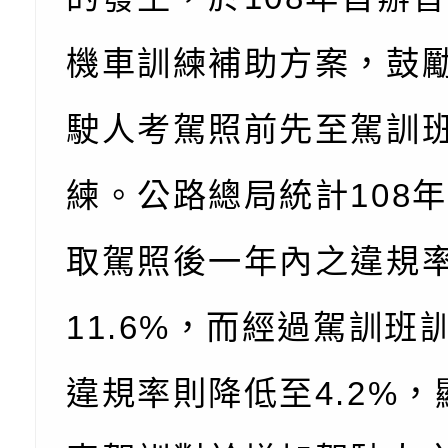
用分析培訓研習」之
治中心依常見案例製
調整
剝削防制宣導影片
機車訓練補助方案，鼓
駛人考駕照前先至駕訓
練。公路總局統計108
取駕照後一年內之違規
11.6%，而經過駕訓班
違規率則降低至4.2%，