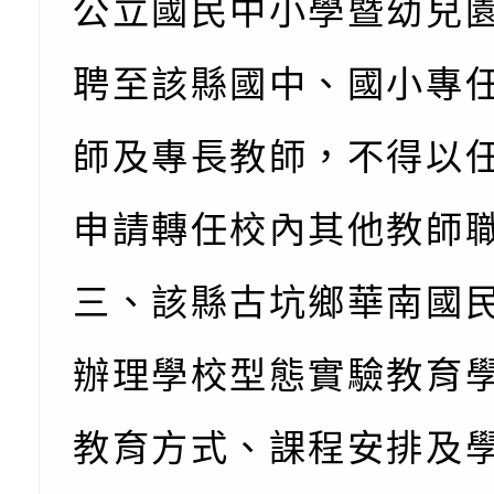
公立國民中小學暨幼兒
知能工作坊」
題交流工作坊」活動
業發展中心（國立羅
檢送桃園市政府LED
學）辦理「115年度
字稿及LCD託播圖片
檢送桃園市政府LED
聘至該縣國中、國小專
題融入教學－國民中
字稿及LCD託播影（
國家發展委員會檔案
師及專長教師，不得以
（教材）推薦實施計
理本(115)年「春遊
檢送桃園市政府家庭
申請轉任校內其他教師
動
「小桃家4月課程資
西門國小114學年度
三、該縣古坑鄉華南國
姻怎麼翻譯－青少年
親職教育講座「如何
有關財團法人中華國
工作坊」、「愛『原
情緒力？—用SEL玩
礙者生命教育推廣協
檢送行政院新聞傳播處
辦理學校型態實驗教育
親子共學同樂會」、
子溝通之秘訣」
「環保愛台灣」第五
月份公共服務政策溝
有關桃園市政府家庭
教育方式、課程安排及
代愛在陪伴」、「親
礙者中小學生環保繪
訊
辦理115年原住民家
桃園市大溪區田心國