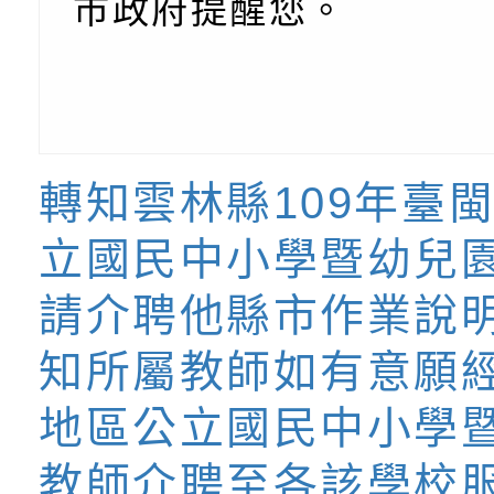
市政府提醒您。
代的親職教養」海報
委託辦理「2026臺
檢送桃園市政府LED
摩據點視覺設計競賽
字稿
函轉教育部訂於115年
章
(星期六)下午2時至5
檢送本市115學年度
立臺灣科學教育館（
術才能音樂班鑑定二
函轉本府新聞處115
轉知雲林縣109年臺
林區士商路189號）
章
安全宣導
檢送本府新聞處115
立國民中小學暨幼兒
理「115年度515國
安全宣導
有關衛生福利部辦理「
請介聘他縣市作業說
導及系列座談活動」
逆境少年家庭支持服
轉知社團法人中華民
知所屬教師如有意願
員專業輔導及效能精
礙聯盟辦理「2026
台灣遊戲治療學會將於
地區公立國民中小學
北、中、南共3場次
少意見交流大會」簡
月至8月舉辦「空間
檢送行政院新聞傳播處
教師介聘至各該學校