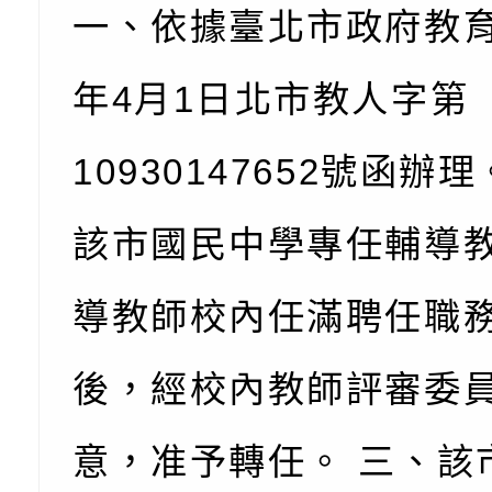
一、依據臺北市政府教育
份及道安宣導影像素
設置防災(颱)專區」
信誼基金會於6／27
【打噴嚏、流鼻水、
檢送桃園市政府LED
年4月1日北市教人字第
0-8歲抗過敏照護指
字稿及LCD託播影片
檢送桃園市政府家庭
10930147652號函辦
童過敏免疫專家 林
「小桃家6月課程資
檢送桃園市政府LED
該市國民中學專任輔導
講】親職講座
約幸福生活-婚前教育
字稿及LCD託播影（
轉知財團法人天主教
導教師校內任滿聘任職
坊」、「幸福婚姻系
立蘆葦啟智中心辦理
有關桃園市桃園區西
座」、「2026開心F
而立》蘆葦三十．創
學辦理115年度區域
檢送桃園市政府LED
後，經校內教師評審委
家庭好時光」海報
成果分享會
充實方案：「視」機
字稿及LCD託播影（
有關桃園市桃園區新
意，准予轉任。 三、該
覺暫留創意應用與實
學辦理115年度區域
「學生申訴及再申訴