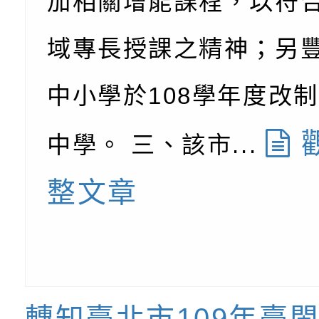
加相關增能課程，以符
（防空）演習－行動
節慶祝活動」海報電
交通安全宣導標語播
檢送桃園市政府LED
域專長授課之精神；另
演練」
道安宣導影像素材
字稿及LCD託播影片
檢送行政院新聞傳播處
中小學於108學年度改
月份公共服務政策溝
檢送本市馬祖新村眷
訊
區《植地有聲》主題
有關本市辦理115年
中學。 三、該市...
專注力研習營 「正
檢送桃園市政府LED
整文章
緒學習與生命教育(
字稿及LCD託播影片
函轉「2026台東博
梯次)」
海報電子檔及活動介
檢送桃園市政府家庭
「小桃家7月課程資
有關本局115年「暑
「HELLO新鮮人」
年─青春專案」LED
為配合政府政策宣導
轉知臺北市109年臺