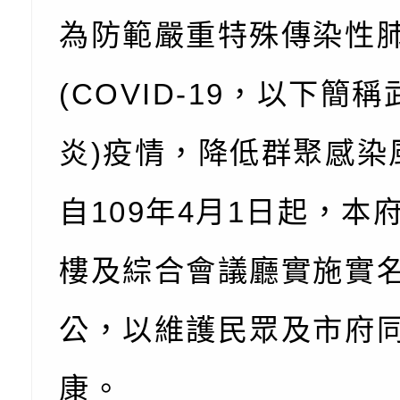
「第56屆全國技能競
檢送該部國民健康署1
有關社團法人中華民
為防範嚴重特殊傳染性
產期高風險孕產婦（
家長協會(以下稱該協
檢送桃園市政府家庭
關懷計畫」說明1份
「115年度『視界同
「小桃家3月課程資
檢送本府新聞處115
(COVID-19，以下簡
庭支持與分享系列講
安全宣導標語播放表
檢送行政院新聞傳播處
炎)疫情，降低群聚感染
場線上座談會」活動
宣導影像素材
月份公共服務政策溝
檢送桃園市立慈文國
自109年4月1日起，本
其合輯一覽表1份（
「115學年度體育班
函轉有關司法院辦理
https://reurl.cc/gn
明會」
制度宣導活動
財團法人人本教育文
樓及綜合會議廳實施實
擬舉辦『教出會思考
桃園市八德區大成國
公，以維護民眾及市府
孩-2026森林小學巡
辦「桃園市115學年
有關本局製作本市「
康。