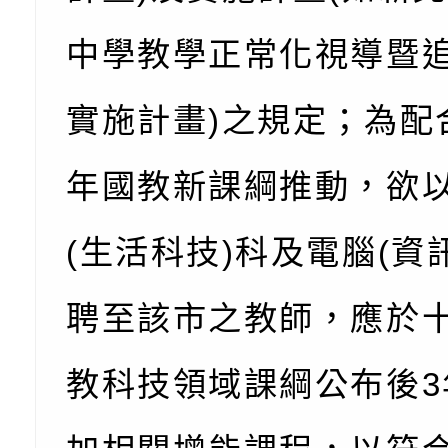
公約（CRPD）第三
函轉本府新聞處115
中學教學正常化視導暨
告條約專要文件及附
安全宣導標語播放表
檢送桃園市政府消防
實施計畫)之規定；為配
告
宣導影像素材
宣導影片」宣導短片
轉知本市特殊教育學
載網址：
行為問題支持資源中
函轉農業部酪農產業
年國教新課綱推動，欲
https://reurl.cc/a
「桃園市114學年度
乳相關宣導推廣圖卡
檢送桃園市政府LED
(生活科技)科及電腦(資
估人員魏氏五版寒假
字稿及LCD託播影（
為提升兒少性剝削防
聘至該市之教師，應於
梯次含複訓暨魏氏五
益，本府家庭暴力暨
函轉桃園市政府「20
用分析培訓研習」之
治中心依常見案例製
性(防空)演習執行計
檢送桃園市政府家庭
教科技領域課綱公布後3
調整
剝削防制宣導影片
轉桃園市政府「202
「115年度祖孫樂淘
函轉本府新聞處檢送1