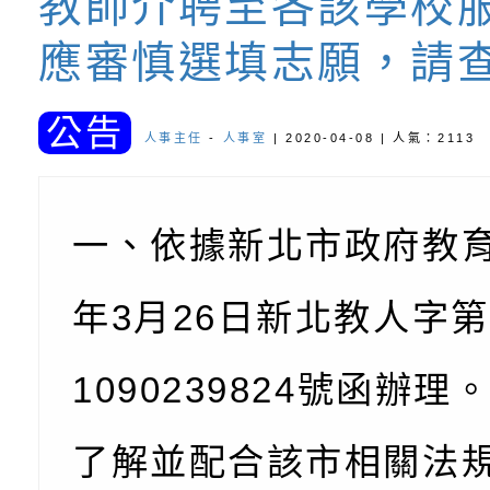
教師介聘至各該學校
關懷計畫」說明1份
「115年度『視界同
「小桃家3月課程資
檢送本府新聞處115
應審慎選填志願，請
庭支持與分享系列講
安全宣導標語播放表
檢送行政院新聞傳播處
公告
場線上座談會」活動
宣導影像素材
月份公共服務政策溝
檢送桃園市立慈文國
人事主任
-
人事室
| 2020-04-08 | 人氣：2113
其合輯一覽表1份（
「115學年度體育班
函轉有關司法院辦理
一、依據新北市政府教育
https://reurl.cc/gn
明會」
制度宣導活動
財團法人人本教育文
擬舉辦『教出會思考
桃園市八德區大成國
年3月26日新北教人字第
孩-2026森林小學巡
辦「桃園市115學年
有關本局製作本市「
1090239824號函辦理
向AI對親子關係的挑
藝術才能音樂班鑑定
站學生心理關懷平臺
桃園市平鎮區忠貞國
了解並配合該市相關法規
長說明會
辦「桃園市115學年
轉知國立高雄師範大