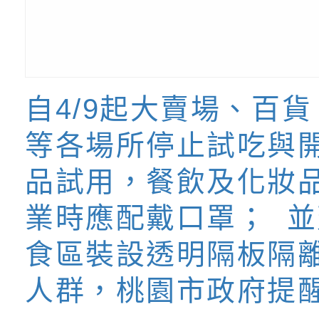
【打噴嚏、流鼻水、
檢送桃園市政府LED
0-8歲抗過敏照護指
字稿及LCD託播影片
檢送桃園市政府家庭
童過敏免疫專家 林
「小桃家6月課程資
檢送桃園市政府LED
自4/9起大賣場、百
講】親職講座
約幸福生活-婚前教育
字稿及LCD託播影（
轉知財團法人天主教
等各場所停止試吃與
坊」、「幸福婚姻系
立蘆葦啟智中心辦理
有關桃園市桃園區西
品試用，餐飲及化妝
座」、「2026開心F
而立》蘆葦三十．創
學辦理115年度區域
檢送桃園市政府LED
業時應配戴口罩； 
家庭好時光」海報
成果分享會
充實方案：「視」機
字稿及LCD託播影（
有關桃園市桃園區新
食區裝設透明隔板隔
覺暫留創意應用與實
學辦理115年度區域
「學生申訴及再申訴
人群，桃園市政府提
充實方案：「怪創劇
關事項
檢送行政院新聞傳播處