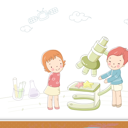
子的人際必修課」、
實體座談會」海報
函轉臺北市勞動力重
代的親職教養」海報
委託辦理「2026臺
檢送桃園市政府LED
摩據點視覺設計競賽
字稿
函轉教育部訂於115年
章
(星期六)下午2時至5
檢送本市115學年度
立臺灣科學教育館（
術才能音樂班鑑定二
函轉本府新聞處115
林區士商路189號）
章
安全宣導
檢送本府新聞處115
理「115年度515國
安全宣導
有關衛生福利部辦理「
導及系列座談活動」
逆境少年家庭支持服
轉知社團法人中華民
員專業輔導及效能精
礙聯盟辦理「2026
台灣遊戲治療學會將於