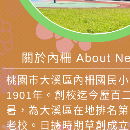
理「普特協作—課程
「115年適應運動經
轉知教育部國教署生
知能工作坊」
題交流工作坊」活動
業發展中心（國立羅
檢送桃園市政府LED
學）辦理「115年度
字稿及LCD託播圖片
檢送桃園市政府LED
題融入教學－國民中
字稿及LCD託播影（
國家發展委員會檔案
關於內柵 About Ne
（教材）推薦實施計
理本(115)年「春遊
檢送桃園市政府家庭
動
「小桃家4月課程資
西門國小114學年度
桃園市大溪區內柵國民小
姻怎麼翻譯－青少年
親職教育講座「如何
有關財團法人中華國
1901年。創校迄今歷百
工作坊」、「愛『原
情緒力？—用SEL玩
礙者生命教育推廣協
檢送行政院新聞傳播處
暑，為大溪區在地排名第
親子共學同樂會」、
子溝通之秘訣」
「環保愛台灣」第五
月份公共服務政策溝
有關桃園市政府家庭
老校。日據時期草創成立