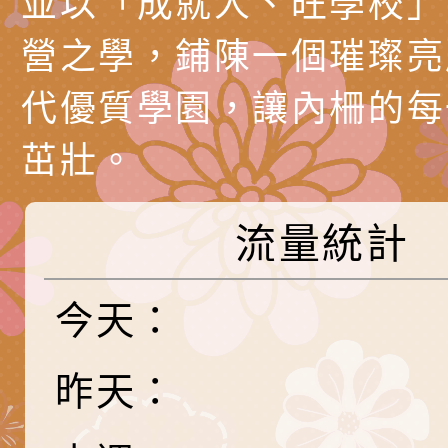
並以「成就人、旺學校」
產期高風險孕產婦（
家長協會(以下稱該協
檢送桃園市政府家庭
營之學，鋪陳一個璀璨亮
關懷計畫」說明1份
「115年度『視界同
「小桃家3月課程資
檢送本府新聞處115
代優質學園，讓內柵的每
庭支持與分享系列講
安全宣導標語播放表
檢送行政院新聞傳播處
茁壯。
場線上座談會」活動
宣導影像素材
月份公共服務政策溝
檢送桃園市立慈文國
其合輯一覽表1份（
「115學年度體育班
函轉有關司法院辦理
流量統計
https://reurl.cc/gn
明會」
制度宣導活動
財團法人人本教育文
擬舉辦『教出會思考
桃園市八德區大成國
今天：
孩-2026森林小學巡
辦「桃園市115學年
有關本局製作本市「
昨天：
向AI對親子關係的挑
藝術才能音樂班鑑定
站學生心理關懷平臺
桃園市平鎮區忠貞國