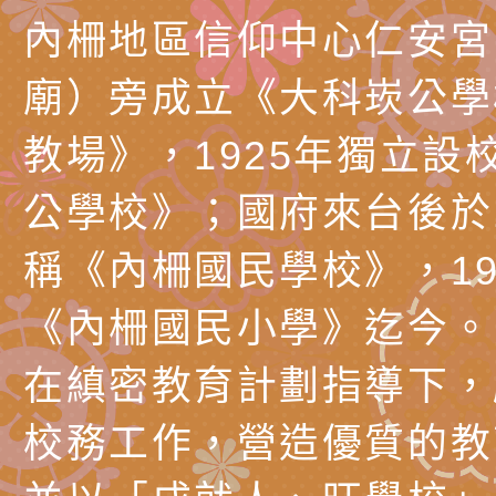
代愛在陪伴」、「親
礙者中小學生環保繪
訊
辦理115年原住民家
桃園市大溪區田心國
內柵地區信仰中心仁安宮
時光」海報
『原原』不絕－親子
理「桃園市115年度
轉知中華民國全國家
廟）旁成立《大科崁公學
會」
職員及家長特教知能
會（以下簡稱全家協
轉知台中市身心障礙
教場》，1925年獨立設
115年國民小學學生
協會辦理「臺中市第
檢送國立臺南大學辦理
公學校》；國府來台後於1
明會」
之光身心障礙繪畫徵
視覺障礙學生儀表及
「區域職業試探與體
稱《內柵國民學校》，19
展」活動
學研習」實施計畫(
心」、「自造教育及
轉知本市辦理「115
《內柵國民小學》迄今。
中心」及「國中小職
者保齡球賽」
檢送桃園市政府LED
在縝密教育計劃指導下，
習營」等師生，參訪1
字稿及LCD託播影（
轉知衛生福利部社會
校務工作，營造優質的教
「第56屆全國技能競
檢送該部國民健康署1
有關社團法人中華民