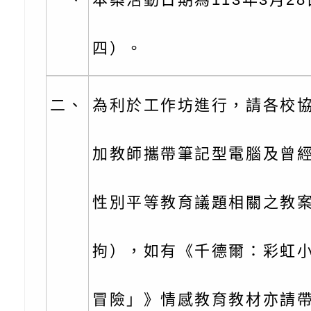
份及道安宣導影像素
設置防災(颱)專區」
信誼基金會於6／27
【打噴嚏、流鼻水、
檢送桃園市政府LED
四）。
0-8歲抗過敏照護指
字稿及LCD託播影片
檢送桃園市政府家庭
童過敏免疫專家 林
「小桃家6月課程資
檢送桃園市政府LED
二、
為利於工作坊進行，請各校
講】親職講座
約幸福生活-婚前教育
字稿及LCD託播影（
轉知財團法人天主教
加教師攜帶筆記型電腦及曾
坊」、「幸福婚姻系
立蘆葦啟智中心辦理
有關桃園市桃園區西
座」、「2026開心F
而立》蘆葦三十．創
學辦理115年度區域
檢送桃園市政府LED
性別平等教育議題相關之教
家庭好時光」海報
成果分享會
充實方案：「視」機
字稿及LCD託播影（
有關桃園市桃園區新
拘），如有《千德爾：彩虹
覺暫留創意應用與實
學辦理115年度區域
「學生申訴及再申訴
冒險」》情感教育教材亦請