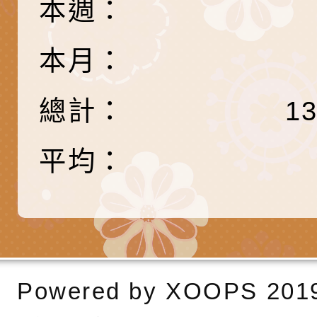
本週：
長說明會
辦「桃園市115學年
轉知國立高雄師範大
藝術才能國樂班鑑定
「2026全國特殊教
函轉內政部檢送修正之
本月：
長說明會
學術研討會」暨徵稿
反詐宣導影片連結一
函轉內政部為強化社
總計：
1
詐知能及宣導檢察官
檢送本市馬祖新村眷
官制度中協助被害人
區「馬村設計實驗室
信誼基金會於3／14
平均：
製作相關宣導短片
味．茶味》特展海報
【父母也需要被照顧
有關本市學生輔導諮
育兒中找回內在安定
下簡稱輔諮中心)辦理
檢送「桃園市特殊教
心怡心理師主講】線
上半年高國中小學學
緒及行為問題支持資
檢送桃園市政府LCD
Powered by
座
生諮詢服務
114學年度第2學期
（圖）片
檢送桃園市政府LED
XOOPS
201