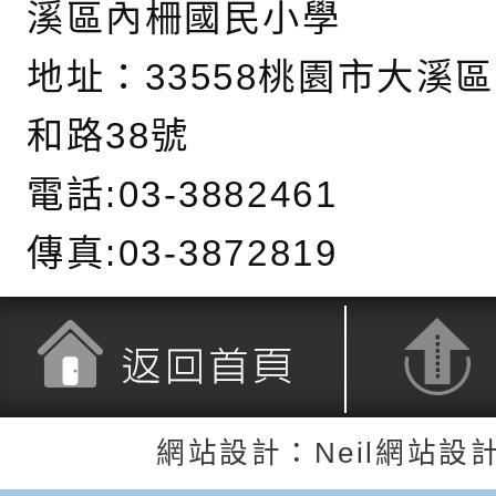
務實施計畫」
字稿及LCD託播影（
轉知有關我國身心障
溪區內柵國民小學
公約（CRPD）第三
函轉本府新聞處115
地址：
33558桃園市大溪
告條約專要文件及附
安全宣導標語播放表
檢送桃園市政府消防
和路38號
告
宣導影像素材
宣導影片」宣導短片
轉知本市特殊教育學
電話:03-3882461
載網址：
行為問題支持資源中
函轉農業部酪農產業
傳真:03-3872819
https://reurl.cc/a
「桃園市114學年度
乳相關宣導推廣圖卡
檢送桃園市政府LED
估人員魏氏五版寒假
字稿及LCD託播影（
為提升兒少性剝削防
梯次含複訓暨魏氏五
益，本府家庭暴力暨
函轉桃園市政府「20
返回首頁
返回頂端
用分析培訓研習」之
治中心依常見案例製
性(防空)演習執行計
檢送桃園市政府家庭
網站設計：Neil網站設