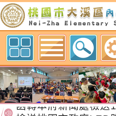
歡迎參觀：桃園市內柵國民小學網
函轉桃園市政府「20
性(防空)演習執行計
檢送桃園市政府家庭
轉桃園市政府「202
「115年度祖孫樂淘
函轉本府新聞處檢送1
（防空）演習－行動
節慶祝活動」海報電
交通安全宣導標語播
檢送桃園市政府LED