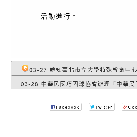
充實方案：「怪創劇
關事項
檢送行政院新聞傳播處
角色驅動的聲音與故
月份公共服務政策溝
台北松山文創園區5
活動進行。
訊
「櫻桃小丸子原作40
檢送桃園市政府LED
展」
字稿及LCD託播影（
轉知國立臺灣師範大
「115學年度身心障
檢送桃園市政府LED
03-27 轉知臺北市立大學特殊教育中心1
知能研習」
字稿
函轉國立臺灣師範大
03-28 中華民國巧固球協會辦理「中華民國1
「115學年度身心障
有關桃園市八德區大
知能研習」
學辦理「音樂班第27
檢送桃園市政府家庭
Facebook
Twitter
Go
樂會-憶起玩樂」
「小桃家5月課程資
檢送「小桃家幸福+ Po