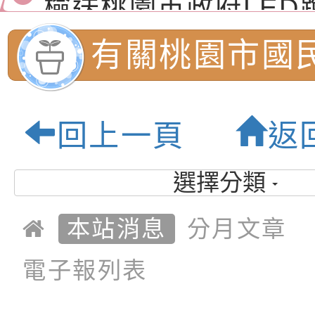
演練」
道安宣導影像素材
字稿及LCD託播影片
檢送行政院新聞傳播處
有關桃園市國
月份公共服務政策溝
檢送本市馬祖新村眷
訊
區《植地有聲》主題
有關本市辦理115年
導團性別平等
回上一頁
返
專注力研習營 「正
檢送桃園市政府LED
輔導小組辦理「
緒學習與生命教育(
字稿及LCD託播影片
函轉「2026台東博
選擇分類
年度性別平等
梯次)」
海報電子檔及活動介
檢送桃園市政府家庭
本站消息
分月文章
「小桃家7月課程資
有關本局115年「暑
教師融入領域
電子報列表
「HELLO新鮮人」
年─青春專案」LED
為配合政府政策宣導
研習工作坊（
養練習題」、「青少
字稿
者權益暨落實保護青
檢送桃園市政府LED