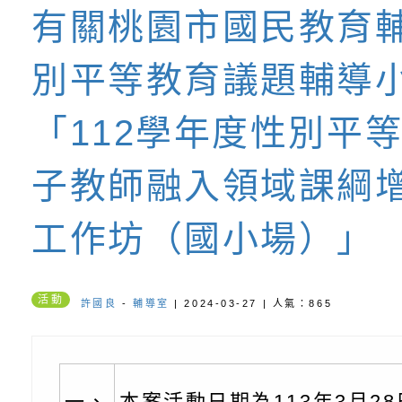
有關桃園市國民教育
書會」、「親密關係
環境
字稿及LCD託播影片
有關桃園市政府家庭
場）」:桃園市
別平等教育議題輔導
坊」、「祖孫樂淘桃
服務資源資訊
檢送桃園市政府LED
民小學-優質教
「112學年度性別平
徵件活動」海報
字稿及LCD託播影（
函轉有關身心障礙者
（CRPD）第三次國
檢送行政院新聞傳播處
子教師融入領域課綱
約專要文件及附件英
月份公共服務政策溝
轉知教育部國民及學
工作坊（國小場）」
訊
辦理「115年度促進
檢送桃園市政府LED
活動
緒學習知能研習」
字稿及LCD託播影片
函轉有關本府新聞處檢
許國良
-
輔導室
| 2024-03-27 | 人氣：865
6月交通安全宣導標語
有關「115年各賣場
一、
本案活動日期為113年3月2