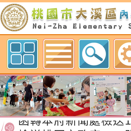
歡迎參觀：桃園市內柵國民小學網
函轉桃園市政府「20
性(防空)演習執行計
檢送桃園市政府家庭
轉桃園市政府「202
「115年度祖孫樂淘
函轉本府新聞處檢送1
（防空）演習－行動
節慶祝活動」海報電
交通安全宣導標語播
檢送桃園市政府LED