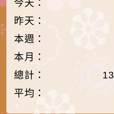
今天：
「HELLO新鮮人」
年─青春專案」LED
為配合政府政策宣導
養練習題」、「青少
字稿
者權益暨落實保護青
檢送桃園市政府LED
昨天：
書會」、「親密關係
環境
字稿及LCD託播影片
有關桃園市政府家庭
本週：
坊」、「祖孫樂淘桃
服務資源資訊
檢送桃園市政府LED
徵件活動」海報
字稿及LCD託播影（
函轉有關身心障礙者
本月：
（CRPD）第三次國
檢送行政院新聞傳播處
總計：
1
約專要文件及附件英
月份公共服務政策溝
轉知教育部國民及學
平均：
訊
辦理「115年度促進
檢送桃園市政府LED
緒學習知能研習」
字稿及LCD託播影片
函轉有關本府新聞處檢