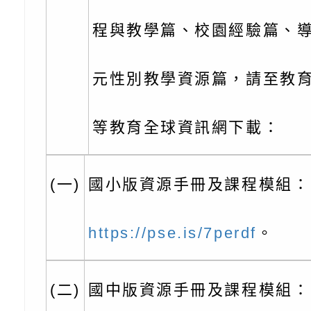
北、中、南共3場次
少意見交流大會」簡
月至8月舉辦「空間
檢送行政院新聞傳播處
程與教學篇、校園經驗篇、
訓練
多元文化遊戲室之規
月份公共服務政策溝
桃園市龜山區大坑國
造」、「阿德勒心理
訊
理114學年度整合性
台灣遊戲治療學會115
元性別教學資源篇，請至教
學諮商輔導的應用」
育講座「爸媽不暴走
日舉辦「空間的療癒
檢送衛生福利部「政
等教育全球資訊網下載：
不只是遊戲 - 兒童
成長」
文化遊戲室之規畫與
材應注意之可及性格
有關本市桃園區中埔
門工作坊 （中部場）
「桃園市115年度兒
有關國立羅東高級中
(一)
國小版資源手冊及課程模組：
情緒管理訓練-獨輪
「生命教育議題深化
檢送LED跑馬燈文字
https://pse.is/7perdf
。
施計畫」
議題論壇與生命塔羅)
託播影片
有關教育部特殊教育
團學前及國中小身障
有關國立臺中教育大
(二)
國中版資源手冊及課程模組：