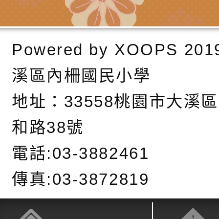
6月交通安全宣導標語
有關「115年各賣場
份及道安宣導影像素
設置防災(颱)專區」
信誼基金會於6／27
Powered by
XOOPS
201
【打噴嚏、流鼻水、
檢送桃園市政府LED
溪區內柵國民小學
0-8歲抗過敏照護指
字稿及LCD託播影片
檢送桃園市政府家庭
地址：
33558桃園市大溪
童過敏免疫專家 林
「小桃家6月課程資
檢送桃園市政府LED
和路38號
講】親職講座
約幸福生活-婚前教育
字稿及LCD託播影（
轉知財團法人天主教
電話:03-3882461
坊」、「幸福婚姻系
立蘆葦啟智中心辦理
有關桃園市桃園區西
傳真:03-3872819
座」、「2026開心F
而立》蘆葦三十．創
學辦理115年度區域
檢送桃園市政府LED
家庭好時光」海報
成果分享會
充實方案：「視」機
字稿及LCD託播影（
有關桃園市桃園區新