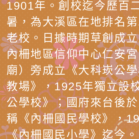
務實施計畫」
字稿及LCD託播影（
轉知有關我國身心障
1901年。創校迄今歷百
公約（CRPD）第三
函轉本府新聞處115
暑，為大溪區在地排名第
告條約專要文件及附
安全宣導標語播放表
檢送桃園市政府消防
老校。日據時期草創成立
告
宣導影像素材
宣導影片」宣導短片
轉知本市特殊教育學
內柵地區信仰中心仁安宮
載網址：
行為問題支持資源中
函轉農業部酪農產業
廟）旁成立《大科崁公學
https://reurl.cc/a
「桃園市114學年度
乳相關宣導推廣圖卡
檢送桃園市政府LED
教場》，1925年獨立設
估人員魏氏五版寒假
字稿及LCD託播影（
為提升兒少性剝削防
公學校》；國府來台後於1
梯次含複訓暨魏氏五
益，本府家庭暴力暨
函轉桃園市政府「20
稱《內柵國民學校》，19
用分析培訓研習」之
治中心依常見案例製
性(防空)演習執行計
檢送桃園市政府家庭
《內柵國民小學》迄今。