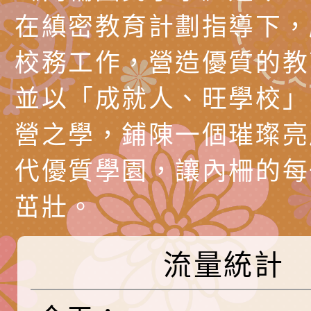
調整
剝削防制宣導影片
轉桃園市政府「202
「115年度祖孫樂淘
函轉本府新聞處檢送1
在縝密教育計劃指導下，
（防空）演習－行動
節慶祝活動」海報電
交通安全宣導標語播
檢送桃園市政府LED
校務工作，營造優質的教
演練」
道安宣導影像素材
字稿及LCD託播影片
檢送行政院新聞傳播處
並以「成就人、旺學校」
月份公共服務政策溝
檢送本市馬祖新村眷
營之學，鋪陳一個璀璨亮
訊
區《植地有聲》主題
有關本市辦理115年
代優質學園，讓內柵的每
專注力研習營 「正
檢送桃園市政府LED
茁壯。
緒學習與生命教育(
字稿及LCD託播影片
函轉「2026台東博
梯次)」
海報電子檔及活動介
檢送桃園市政府家庭
流量統計
「小桃家7月課程資
有關本局115年「暑