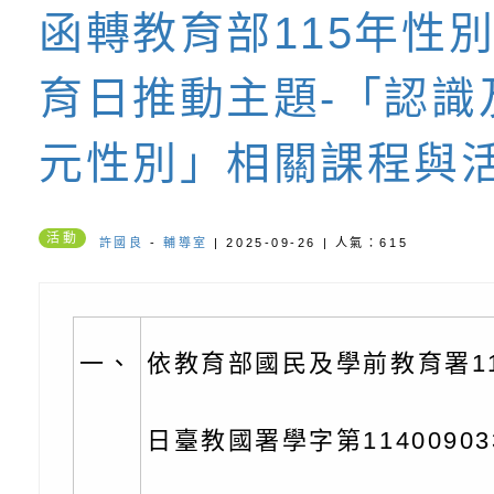
函轉教育部115年性
書會」、「親密關係
環境
字稿及LCD託播影片
有關桃園市政府家庭
育日推動主題-「認識
坊」、「祖孫樂淘桃
服務資源資訊
檢送桃園市政府LED
元性別」相關課程與
徵件活動」海報
字稿及LCD託播影（
函轉有關身心障礙者
（CRPD）第三次國
檢送行政院新聞傳播處
活動
許國良
-
輔導室
| 2025-09-26 | 人氣：615
約專要文件及附件英
月份公共服務政策溝
轉知教育部國民及學
訊
辦理「115年度促進
檢送桃園市政府LED
一、
依教育部國民及學前教育署11
緒學習知能研習」
字稿及LCD託播影片
函轉有關本府新聞處檢
6月交通安全宣導標語
有關「115年各賣場
日臺教國署學字第1140090