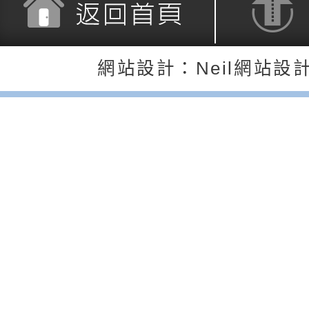
覺暫留創意應用與實
學辦理115年度區域
「學生申訴及再申訴
充實方案：「怪創劇
關事項
檢送行政院新聞傳播處
返回首頁
返回頂端
網站設計：Neil網站設
角色驅動的聲音與故
月份公共服務政策溝
台北松山文創園區5
訊
「櫻桃小丸子原作40
檢送桃園市政府LED
展」
字稿及LCD託播影（
轉知國立臺灣師範大
「115學年度身心障
檢送桃園市政府LED
知能研習」
字稿
函轉國立臺灣師範大
「115學年度身心障
有關桃園市八德區大
知能研習」
學辦理「音樂班第27
檢送桃園市政府家庭