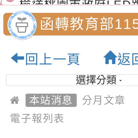
演練」
道安宣導影像素材
字稿及LCD託播影片
檢送行政院新聞傳播處
函轉教育部11
月份公共服務政策溝
檢送本市馬祖新村眷
平等教育日推動
訊
區《植地有聲》主題
有關本市辦理115年
回上一頁
返
專注力研習營 「正
檢送桃園市政府LED
「認識及尊重
緒學習與生命教育(
字稿及LCD託播影片
函轉「2026台東博
選擇分類
別」相關課程
梯次)」
海報電子檔及活動介
檢送桃園市政府家庭
本站消息
分月文章
「小桃家7月課程資
有關本局115年「暑
息:桃園市內柵
電子報列表
「HELLO新鮮人」
年─青春專案」LED
為配合政府政策宣導
學-優質教育園
養練習題」、「青少
字稿
者權益暨落實保護青
檢送桃園市政府LED