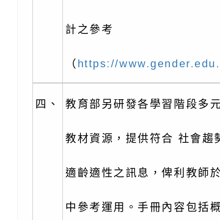
子的人際必修課」、
實體座談會」海報
函轉臺北市勞動力重
代的親職教養」海報
委託辦理「2026臺
檢送桃園市政府LED
計之參考
摩據點視覺設計競賽
字稿
函轉教育部訂於115年
（
https://www.gender.edu
章
(星期六)下午2時至5
檢送本市115學年度
立臺灣科學教育館（
術才能音樂班鑑定二
函轉本府新聞處115
四、
教育部另研發各學習階段多
林區士商路189號）
章
安全宣導
檢送本府新聞處115
教材資源，提供符合 社會趨
理「115年度515國
安全宣導
有關衛生福利部辦理「
導及系列座談活動」
逆境少年家庭支持服
轉知社團法人中華民
適齡適性之訊息，俾利教師
員專業輔導及效能精
礙聯盟辦理「2026
台灣遊戲治療學會將於
中參考運用。手冊內容包括