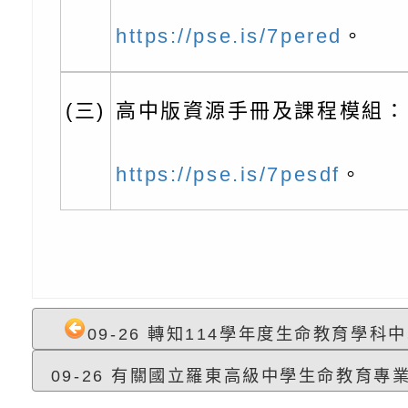
理「普特協作—課程
「115年適應運動經
轉知教育部國教署生
https://pse.is/7pered
。
知能工作坊」
題交流工作坊」活動
業發展中心（國立羅
檢送桃園市政府LED
學）辦理「115年度
字稿及LCD託播圖片
檢送桃園市政府LED
(三)
高中版資源手冊及課程模組：
題融入教學－國民中
字稿及LCD託播影（
國家發展委員會檔案
https://pse.is/7pesdf
。
（教材）推薦實施計
理本(115)年「春遊
檢送桃園市政府家庭
動
「小桃家4月課程資
西門國小114學年度
姻怎麼翻譯－青少年
親職教育講座「如何
有關財團法人中華國
工作坊」、「愛『原
情緒力？—用SEL玩
礙者生命教育推廣協
檢送行政院新聞傳播處
09-26 轉知114學年度生命教育學科中
親子共學同樂會」、
子溝通之秘訣」
「環保愛台灣」第五
月份公共服務政策溝
有關桃園市政府家庭
09-26 有關國立羅東高級中學生命教育專業