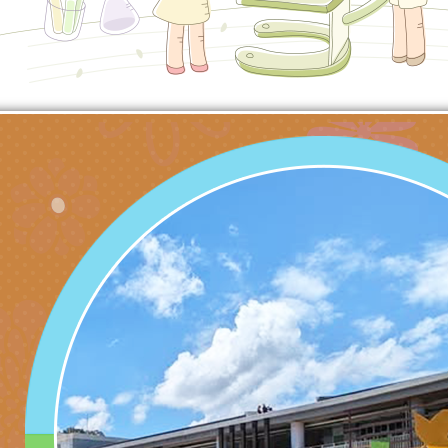
產期高風險孕產婦（
家長協會(以下稱該協
檢送桃園市政府家庭
關懷計畫」說明1份
「115年度『視界同
「小桃家3月課程資
檢送本府新聞處115
庭支持與分享系列講
安全宣導標語播放表
檢送行政院新聞傳播處
場線上座談會」活動
宣導影像素材
月份公共服務政策溝
檢送桃園市立慈文國
其合輯一覽表1份（
「115學年度體育班
函轉有關司法院辦理
https://reurl.cc/gn
明會」
制度宣導活動
財團法人人本教育文
擬舉辦『教出會思考
桃園市八德區大成國
孩-2026森林小學巡
辦「桃園市115學年
有關本局製作本市「
向AI對親子關係的挑
藝術才能音樂班鑑定
站學生心理關懷平臺
桃園市平鎮區忠貞國