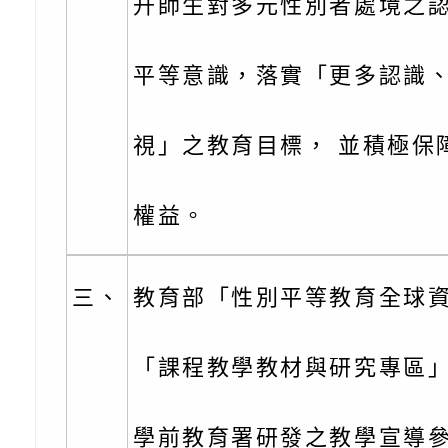
充實方案：「怪創劇
關事項
檢送行政院新聞傳播處
升師生對多元性別者處境之認
角色驅動的聲音與故
月份公共服務政策溝
台北松山文創園區5
平等意識，落實「更多認識
訊
「櫻桃小丸子原作40
檢送桃園市政府LED
展」
字稿及LCD託播影（
轉知國立臺灣師範大
視」之教育目標， 並積極保
「115學年度身心障
檢送桃園市政府LED
權益。
知能研習」
字稿
函轉國立臺灣師範大
「115學年度身心障
有關桃園市八德區大
三、
教育部「性別平等教育全球資
知能研習」
學辦理「音樂班第27
檢送桃園市政府家庭
「課程教學教材與研究專區」
樂會-憶起玩樂」
「小桃家5月課程資
檢送「小桃家幸福+ Po
學前教育署研發之教學宣導