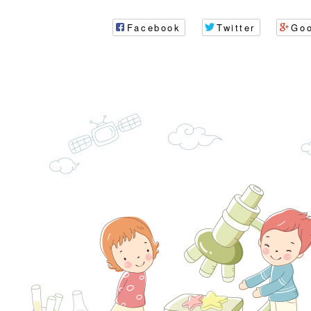
代愛在陪伴」、「親
礙者中小學生環保繪
訊
辦理115年原住民家
桃園市大溪區田心國
Facebook
Twitter
Go
時光」海報
『原原』不絕－親子
理「桃園市115年度
轉知中華民國全國家
會」
職員及家長特教知能
會（以下簡稱全家協
轉知台中市身心障礙
115年國民小學學生
協會辦理「臺中市第
檢送國立臺南大學辦理
明會」
之光身心障礙繪畫徵
視覺障礙學生儀表及
「區域職業試探與體
展」活動
學研習」實施計畫(
心」、「自造教育及
轉知本市辦理「115
中心」及「國中小職
者保齡球賽」
檢送桃園市政府LED
習營」等師生，參訪1
字稿及LCD託播影（
轉知衛生福利部社會
「第56屆全國技能競
檢送該部國民健康署1
有關社團法人中華民