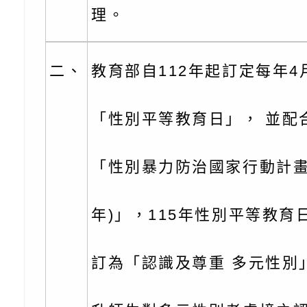
份及道安宣導影像素
設置防災(颱)專區」
信誼基金會於6／27
理。
【打噴嚏、流鼻水、
檢送桃園市政府LED
0-8歲抗過敏照護指
字稿及LCD託播影片
檢送桃園市政府家庭
二、
教育部自112年起訂定每年4
童過敏免疫專家 林
「小桃家6月課程資
檢送桃園市政府LED
「性別平等教育日」， 並配
講】親職講座
約幸福生活-婚前教育
字稿及LCD託播影（
轉知財團法人天主教
坊」、「幸福婚姻系
立蘆葦啟智中心辦理
有關桃園市桃園區西
「性別暴力防治國家行動計畫(1
座」、「2026開心F
而立》蘆葦三十．創
學辦理115年度區域
檢送桃園市政府LED
年)」，115年性別平等教育
家庭好時光」海報
成果分享會
充實方案：「視」機
字稿及LCD託播影（
有關桃園市桃園區新
訂為「認識及尊重 多元性別
覺暫留創意應用與實
學辦理115年度區域
「學生申訴及再申訴