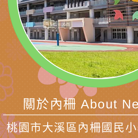
長說明會
辦「桃園市115學年
轉知國立高雄師範大
藝術才能國樂班鑑定
「2026全國特殊教
函轉內政部檢送修正之
長說明會
學術研討會」暨徵稿
反詐宣導影片連結一
函轉內政部為強化社
詐知能及宣導檢察官
檢送本市馬祖新村眷
官制度中協助被害人
區「馬村設計實驗室
信誼基金會於3／14
製作相關宣導短片
味．茶味》特展海報
【父母也需要被照顧
有關本市學生輔導諮
育兒中找回內在安定
下簡稱輔諮中心)辦理
檢送「桃園市特殊教
關於內柵 About Ne
心怡心理師主講】線
上半年高國中小學學
緒及行為問題支持資
檢送桃園市政府LCD
座
生諮詢服務
114學年度第2學期
（圖）片
檢送桃園市政府LED
桃園市大溪區內柵國民小