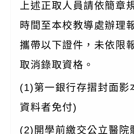
角色驅動的聲音與故
月份公共服務政策溝
台北松山文創園區5
上述正取人員請依簡章
訊
「櫻桃小丸子原作40
檢送桃園市政府LED
時間至本校教導處辦理
展」
字稿及LCD託播影（
轉知國立臺灣師範大
攜帶以下證件，未依限
「115學年度身心障
檢送桃園市政府LED
知能研習」
字稿
函轉國立臺灣師範大
取消錄取資格。
「115學年度身心障
有關桃園市八德區大
(1)第一銀行存摺封面影
知能研習」
學辦理「音樂班第27
檢送桃園市政府家庭
樂會-憶起玩樂」
「小桃家5月課程資
檢送「小桃家幸福+ Po
資料者免付)
子的人際必修課」、
實體座談會」海報
函轉臺北市勞動力重
(2)開學前繳交公立醫院