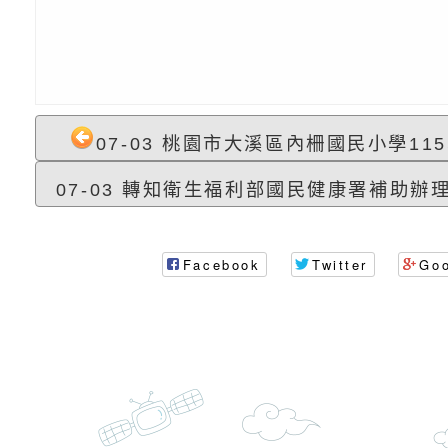
訓練
多元文化遊戲室之規
月份公共服務政策溝
桃園市龜山區大坑國
造」、「阿德勒心理
訊
理114學年度整合性
台灣遊戲治療學會115
學諮商輔導的應用」
育講座「爸媽不暴走
日舉辦「空間的療癒
檢送衛生福利部「政
07-03 桃園市大溪區內柵國民小學115
不只是遊戲 - 兒童
成長」
文化遊戲室之規畫與
材應注意之可及性格
有關本市桃園區中埔
07-03 轉知衛生福利部國民健康署補助辦理
門工作坊 （中部場）
「桃園市115年度兒
有關國立羅東高級中
情緒管理訓練-獨輪
「生命教育議題深化
檢送LED跑馬燈文字
Facebook
Twitter
Go
施計畫」
議題論壇與生命塔羅)
託播影片
有關教育部特殊教育
團學前及國中小身障
有關國立臺中教育大
理「普特協作—課程
「115年適應運動經
轉知教育部國教署生