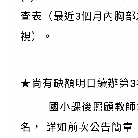
代的親職教養」海報
委託辦理「2026臺
檢送桃園市政府LED
查表（最近3個月內胸部
摩據點視覺設計競賽
字稿
函轉教育部訂於115年
章
(星期六)下午2時至5
檢送本市115學年度
視）。
立臺灣科學教育館（
術才能音樂班鑑定二
函轉本府新聞處115
林區士商路189號）
章
安全宣導
檢送本府新聞處115
理「115年度515國
安全宣導
有關衛生福利部辦理「
★尚有缺額明日續辦第3
導及系列座談活動」
逆境少年家庭支持服
轉知社團法人中華民
國小課後照顧教師
員專業輔導及效能精
礙聯盟辦理「2026
台灣遊戲治療學會將於
北、中、南共3場次
少意見交流大會」簡
月至8月舉辦「空間
檢送行政院新聞傳播處
名， 詳如前次公告簡章