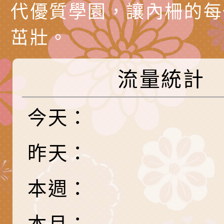
公約（CRPD）第三
函轉本府新聞處115
代優質學園，讓內柵的每
告條約專要文件及附
安全宣導標語播放表
檢送桃園市政府消防
茁壯。
告
宣導影像素材
宣導影片」宣導短片
轉知本市特殊教育學
流量統計
載網址：
行為問題支持資源中
函轉農業部酪農產業
https://reurl.cc/a
「桃園市114學年度
乳相關宣導推廣圖卡
檢送桃園市政府LED
今天：
估人員魏氏五版寒假
字稿及LCD託播影（
為提升兒少性剝削防
昨天：
梯次含複訓暨魏氏五
益，本府家庭暴力暨
有關「桃園市 115 
用分析培訓研習」之
治中心依常見案例製
中學藝術才能音樂班
檢送桃園市政府家庭
本週：
調整
剝削防制宣導影片
會」
「115年度祖孫樂淘
函轉本府新聞處檢送1