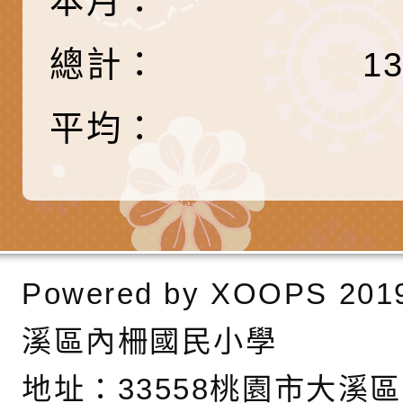
本月：
節慶祝活動」海報電
交通安全宣導標語播
檢送桃園市政府LED
道安宣導影像素材
字稿及LCD託播影片
檢送行政院新聞傳播處
總計：
1
月份公共服務政策溝
檢送本市馬祖新村眷
平均：
訊
區《植地有聲》主題
有關本市辦理115年
專注力研習營 「正
檢送桃園市政府LED
緒學習與生命教育(
字稿及LCD託播影片
函轉「2026台東博
梯次)」
海報電子檔及活動介
檢送桃園市政府家庭
Powered by
XOOPS
201
「小桃家7月課程資
有關本局115年「暑
溪區內柵國民小學
「HELLO新鮮人」
年─青春專案」LED
為配合政府政策宣導
地址：
33558桃園市大溪