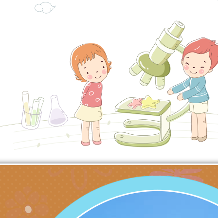
知能工作坊」
題交流工作坊」活動
業發展中心（國立羅
檢送桃園市政府LED
學）辦理「115年度
字稿及LCD託播圖片
檢送桃園市政府LED
題融入教學－國民中
字稿及LCD託播影（
國家發展委員會檔案
（教材）推薦實施計
理本(115)年「春遊
檢送桃園市政府家庭
動
「小桃家4月課程資
西門國小114學年度
姻怎麼翻譯－青少年
親職教育講座「如何
有關財團法人中華國
工作坊」、「愛『原
情緒力？—用SEL玩
礙者生命教育推廣協
檢送行政院新聞傳播處
親子共學同樂會」、
子溝通之秘訣」
「環保愛台灣」第五
月份公共服務政策溝
有關桃園市政府家庭
代愛在陪伴」、「親
礙者中小學生環保繪
訊
辦理115年原住民家
桃園市大溪區田心國