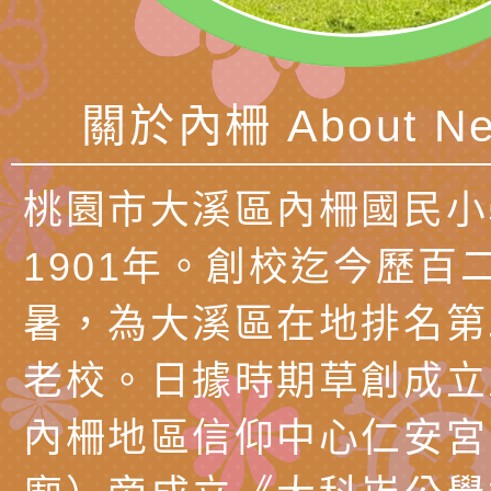
關懷計畫」說明1份
「115年度『視界同
「小桃家3月課程資
檢送本府新聞處115
庭支持與分享系列講
安全宣導標語播放表
檢送行政院新聞傳播處
關於內柵 About Ne
場線上座談會」活動
宣導影像素材
月份公共服務政策溝
檢送桃園市立慈文國
其合輯一覽表1份（
「115學年度體育班
函轉有關司法院辦理
桃園市大溪區內柵國民小
https://reurl.cc/gn
明會」
制度宣導活動
財團法人人本教育文
1901年。創校迄今歷百
擬舉辦『教出會思考
桃園市八德區大成國
暑，為大溪區在地排名第
孩-2026森林小學巡
辦「桃園市115學年
有關本局製作本市「
老校。日據時期草創成立
向AI對親子關係的挑
藝術才能音樂班鑑定
站學生心理關懷平臺
桃園市平鎮區忠貞國
內柵地區信仰中心仁安宮
長說明會
辦「桃園市115學年
轉知國立高雄師範大