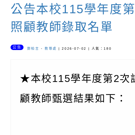
書會」、「親密關係
環境
字稿及LCD託播影片
有關桃園市政府家庭
公告本校115學年度
坊」、「祖孫樂淘桃
服務資源資訊
檢送桃園市政府LED
照顧教師錄取名單
徵件活動」海報
字稿及LCD託播影（
函轉有關身心障礙者
（CRPD）第三次國
檢送行政院新聞傳播處
公告
鄭柏言
-
教導處
| 2026-07-02 | 人氣：180
約專要文件及附件英
月份公共服務政策溝
轉知教育部國民及學
訊
辦理「115年度促進
檢送桃園市政府LED
★本校115學年度第2次
緒學習知能研習」
字稿及LCD託播影片
函轉有關本府新聞處檢
顧教師甄選結果如下：
6月交通安全宣導標語
有關「115年各賣場
份及道安宣導影像素
設置防災(颱)專區」
信誼基金會於6／27