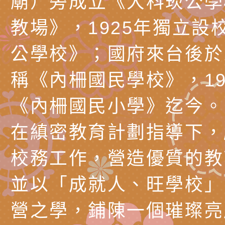
廟）旁成立《大科崁公學
藝術才能國樂班鑑定
「2026全國特殊教
函轉內政部檢送修正之
教場》，1925年獨立設
長說明會
學術研討會」暨徵稿
反詐宣導影片連結一
函轉內政部為強化社
公學校》；國府來台後於1
詐知能及宣導檢察官
檢送本市馬祖新村眷
稱《內柵國民學校》，19
官制度中協助被害人
區「馬村設計實驗室
信誼基金會於3／14
《內柵國民小學》迄今。
製作相關宣導短片
味．茶味》特展海報
【父母也需要被照顧
有關本市學生輔導諮
在縝密教育計劃指導下，
育兒中找回內在安定
下簡稱輔諮中心)辦理
檢送「桃園市特殊教
心怡心理師主講】線
上半年高國中小學學
緒及行為問題支持資
檢送桃園市政府LCD
校務工作，營造優質的教
座
生諮詢服務
114學年度第2學期
（圖）片
檢送桃園市政府LED
並以「成就人、旺學校」
務實施計畫」
字稿及LCD託播影（
轉知有關我國身心障
營之學，鋪陳一個璀璨亮