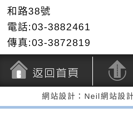
養練習題」、「青少
字稿
者權益暨落實保護青
檢送桃園市政府LED
和路38號
書會」、「親密關係
環境
字稿及LCD託播影片
有關桃園市政府家庭
電話:03-3882461
坊」、「祖孫樂淘桃
服務資源資訊
檢送桃園市政府LED
傳真:03-3872819
徵件活動」海報
字稿及LCD託播影（
函轉有關身心障礙者
（CRPD）第三次國
檢送行政院新聞傳播處
約專要文件及附件英
月份公共服務政策溝
轉知教育部國民及學
返回首頁
返回頂端
訊
辦理「115年度促進
檢送桃園市政府LED
網站設計：Neil網站設
緒學習知能研習」
字稿及LCD託播影片
函轉有關本府新聞處檢
6月交通安全宣導標語
有關「115年各賣場