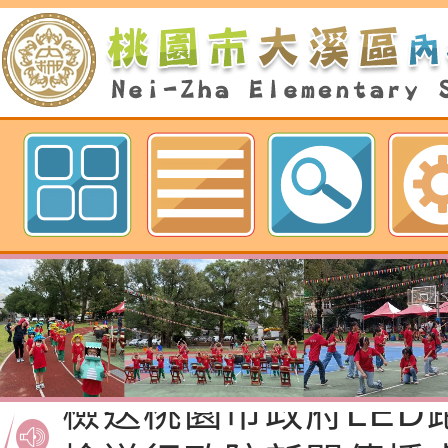
歡迎參觀：桃園市內柵國民小學網
檢送桃園市政府家庭
「115年度祖孫樂淘
函轉本府新聞處檢送1
節慶祝活動」海報電
交通安全宣導標語播
檢送桃園市政府LED
道安宣導影像素材
字稿及LCD託播影片
檢送行政院新聞傳播處