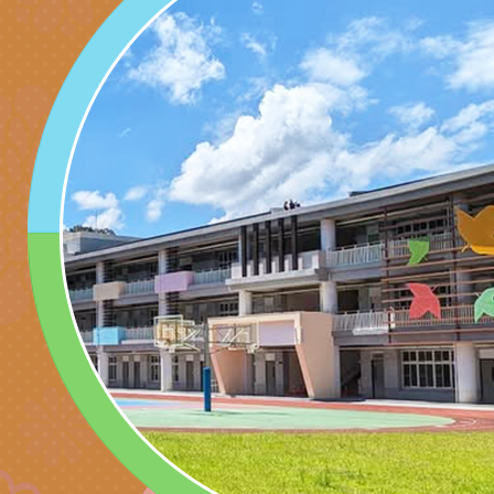
時光」海報
『原原』不絕－親子
理「桃園市115年度
轉知中華民國全國家
會」
職員及家長特教知能
會（以下簡稱全家協
轉知台中市身心障礙
115年國民小學學生
協會辦理「臺中市第
檢送國立臺南大學辦理
明會」
之光身心障礙繪畫徵
視覺障礙學生儀表及
「區域職業試探與體
展」活動
學研習」實施計畫(
心」、「自造教育及
轉知本市辦理「115
中心」及「國中小職
者保齡球賽」
檢送桃園市政府LED
習營」等師生，參訪1
字稿及LCD託播影（
轉知衛生福利部社會
「第56屆全國技能競
檢送該部國民健康署1
有關社團法人中華民
產期高風險孕產婦（
家長協會(以下稱該協
檢送桃園市政府家庭