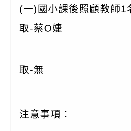
【打噴嚏、流鼻水、
檢送桃園市政府LED
(一)國小課後照顧教師1
0-8歲抗過敏照護指
字稿及LCD託播影片
檢送桃園市政府家庭
取-蔡O婕
童過敏免疫專家 林
「小桃家6月課程資
檢送桃園市政府LED
講】親職講座
約幸福生活-婚前教育
字稿及LCD託播影（
轉知財團法人天主教
坊」、「幸福婚姻系
立蘆葦啟智中心辦理
有關桃園市桃園區西
取-無
座」、「2026開心F
而立》蘆葦三十．創
學辦理115年度區域
檢送桃園市政府LED
家庭好時光」海報
成果分享會
充實方案：「視」機
字稿及LCD託播影（
有關桃園市桃園區新
覺暫留創意應用與實
學辦理115年度區域
「學生申訴及再申訴
注意事項：
充實方案：「怪創劇
關事項
檢送行政院新聞傳播處