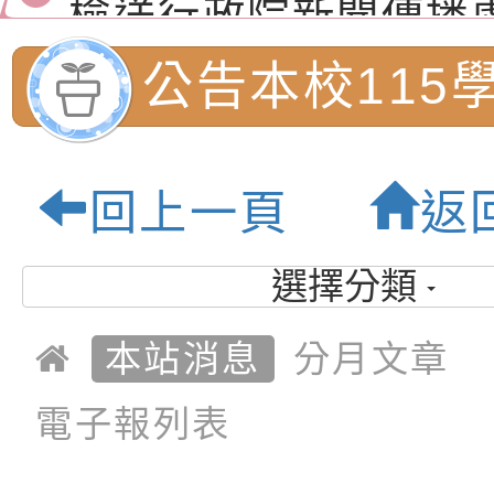
月份公共服務政策溝
檢送本市馬祖新村眷
公告本校115
訊
區《植地有聲》主題
有關本市辦理115年
2次課後照顧
專注力研習營 「正
檢送桃園市政府LED
回上一頁
返
緒學習與生命教育(
字稿及LCD託播影片
函轉「2026台東博
名單:桃園市內
梯次)」
海報電子檔及活動介
檢送桃園市政府家庭
選擇分類
小學-優質教育
「小桃家7月課程資
有關本局115年「暑
本站消息
分月文章
「HELLO新鮮人」
年─青春專案」LED
為配合政府政策宣導
電子報列表
養練習題」、「青少
字稿
者權益暨落實保護青
檢送桃園市政府LED