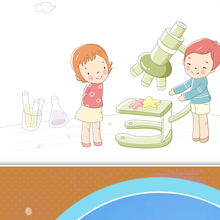
理「普特協作—課程
「115年適應運動經
轉知教育部國教署生
知能工作坊」
題交流工作坊」活動
業發展中心（國立羅
檢送桃園市政府LED
學）辦理「115年度
字稿及LCD託播圖片
檢送桃園市政府LED
題融入教學－國民中
字稿及LCD託播影（
國家發展委員會檔案
（教材）推薦實施計
理本(115)年「春遊
檢送桃園市政府家庭
動
「小桃家4月課程資
西門國小114學年度
姻怎麼翻譯－青少年
親職教育講座「如何
有關財團法人中華國
工作坊」、「愛『原
情緒力？—用SEL玩
礙者生命教育推廣協
檢送行政院新聞傳播處
親子共學同樂會」、
子溝通之秘訣」
「環保愛台灣」第五
月份公共服務政策溝
有關桃園市政府家庭