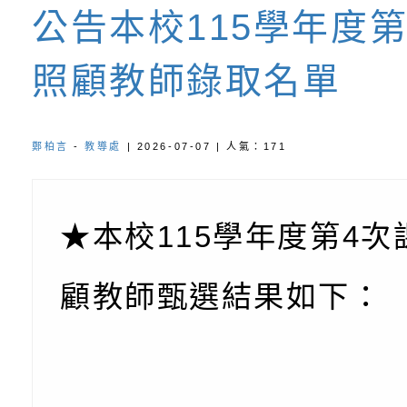
養練習題」、「青少
字稿
者權益暨落實保護青
檢送桃園市政府LED
公告本校115學年度
書會」、「親密關係
環境
字稿及LCD託播影片
有關桃園市政府家庭
照顧教師錄取名單
坊」、「祖孫樂淘桃
服務資源資訊
檢送桃園市政府LED
徵件活動」海報
字稿及LCD託播影（
函轉有關身心障礙者
鄭柏言
-
教導處
| 2026-07-07 | 人氣：171
（CRPD）第三次國
檢送行政院新聞傳播處
約專要文件及附件英
月份公共服務政策溝
轉知教育部國民及學
★本校115學年度第4次
訊
辦理「115年度促進
檢送桃園市政府LED
顧教師甄選結果如下：
緒學習知能研習」
字稿及LCD託播影片
函轉有關本府新聞處檢
6月交通安全宣導標語
有關「115年各賣場