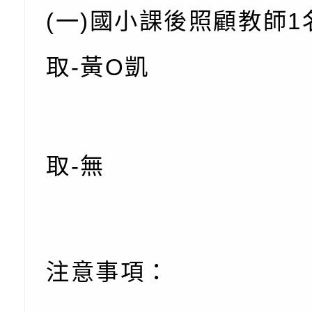
份及道安宣導影像素
設置防災(颱)專區」
信誼基金會於6／27
(一)國小課後照顧教師1
【打噴嚏、流鼻水、
檢送桃園市政府LED
取-黃O凱
0-8歲抗過敏照護指
字稿及LCD託播影片
檢送桃園市政府家庭
童過敏免疫專家 林
「小桃家6月課程資
檢送桃園市政府LED
講】親職講座
約幸福生活-婚前教育
字稿及LCD託播影（
轉知財團法人天主教
取-無
坊」、「幸福婚姻系
立蘆葦啟智中心辦理
有關桃園市桃園區西
座」、「2026開心F
而立》蘆葦三十．創
學辦理115年度區域
檢送桃園市政府LED
家庭好時光」海報
成果分享會
充實方案：「視」機
字稿及LCD託播影（
有關桃園市桃園區新
注意事項：
覺暫留創意應用與實
學辦理115年度區域
「學生申訴及再申訴