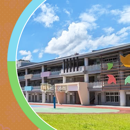
代愛在陪伴」、「親
礙者中小學生環保繪
訊
辦理115年原住民家
桃園市大溪區田心國
時光」海報
『原原』不絕－親子
理「桃園市115年度
轉知中華民國全國家
會」
職員及家長特教知能
會（以下簡稱全家協
轉知台中市身心障礙
115年國民小學學生
協會辦理「臺中市第
檢送國立臺南大學辦理
明會」
之光身心障礙繪畫徵
視覺障礙學生儀表及
「區域職業試探與體
展」活動
學研習」實施計畫(
心」、「自造教育及
轉知本市辦理「115
中心」及「國中小職
者保齡球賽」
檢送桃園市政府LED
習營」等師生，參訪1
字稿及LCD託播影（
轉知衛生福利部社會
「第56屆全國技能競
檢送該部國民健康署1
有關社團法人中華民