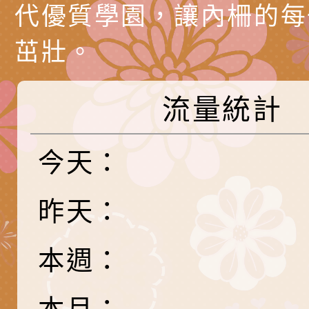
務實施計畫」
字稿及LCD託播影（
轉知有關我國身心障
代優質學園，讓內柵的每
公約（CRPD）第三
函轉本府新聞處115
茁壯。
告條約專要文件及附
安全宣導標語播放表
檢送桃園市政府消防
流量統計
告
宣導影像素材
宣導影片」宣導短片
轉知本市特殊教育學
載網址：
行為問題支持資源中
函轉農業部酪農產業
今天：
https://reurl.cc/a
「桃園市114學年度
乳相關宣導推廣圖卡
檢送桃園市政府LED
昨天：
估人員魏氏五版寒假
字稿及LCD託播影（
為提升兒少性剝削防
梯次含複訓暨魏氏五
益，本府家庭暴力暨
函轉桃園市政府「20
本週：
用分析培訓研習」之
治中心依常見案例製
性(防空)演習執行計
檢送桃園市政府家庭