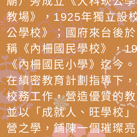
廟）旁成立《大科崁公學
長說明會
辦「桃園市115學年
轉知國立高雄師範大
教場》，1925年獨立設
藝術才能國樂班鑑定
「2026全國特殊教
函轉內政部檢送修正之
公學校》；國府來台後於1
長說明會
學術研討會」暨徵稿
反詐宣導影片連結一
函轉內政部為強化社
稱《內柵國民學校》，19
詐知能及宣導檢察官
檢送本市馬祖新村眷
《內柵國民小學》迄今。
官制度中協助被害人
區「馬村設計實驗室
信誼基金會於3／14
在縝密教育計劃指導下，
製作相關宣導短片
味．茶味》特展海報
【父母也需要被照顧
有關本市學生輔導諮
校務工作，營造優質的教
育兒中找回內在安定
下簡稱輔諮中心)辦理
檢送「桃園市特殊教
並以「成就人、旺學校」
心怡心理師主講】線
上半年高國中小學學
緒及行為問題支持資
檢送桃園市政府LCD
座
生諮詢服務
114學年度第2學期
（圖）片
檢送桃園市政府LED
營之學，鋪陳一個璀璨亮