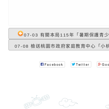
北、中、南共3場次
少意見交流大會」簡
月至8月舉辦「空間
檢送行政院新聞傳播處
訓練
多元文化遊戲室之規
月份公共服務政策溝
桃園市龜山區大坑國
造」、「阿德勒心理
訊
理114學年度整合性
台灣遊戲治療學會115
07-03 有關本局115年「暑期保護青少
學諮商輔導的應用」
育講座「爸媽不暴走
日舉辦「空間的療癒
檢送衛生福利部「政
07-08 檢送桃園市政府家庭教育中心「小桃
不只是遊戲 - 兒童
成長」
文化遊戲室之規畫與
材應注意之可及性格
有關本市桃園區中埔
門工作坊 （中部場）
「桃園市115年度兒
有關國立羅東高級中
Facebook
Twitter
Go
情緒管理訓練-獨輪
「生命教育議題深化
檢送LED跑馬燈文字
施計畫」
議題論壇與生命塔羅)
託播影片
有關教育部特殊教育
團學前及國中小身障
有關國立臺中教育大