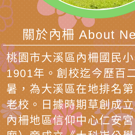
產期高風險孕產婦（
家長協會(以下稱該協
檢送桃園市政府家庭
關懷計畫」說明1份
「115年度『視界同
「小桃家3月課程資
檢送本府新聞處115
關於內柵 About Ne
庭支持與分享系列講
安全宣導標語播放表
檢送行政院新聞傳播處
場線上座談會」活動
宣導影像素材
月份公共服務政策溝
檢送桃園市立慈文國
桃園市大溪區內柵國民小
其合輯一覽表1份（
「115學年度體育班
函轉有關司法院辦理
1901年。創校迄今歷百
https://reurl.cc/gn
明會」
制度宣導活動
財團法人人本教育文
暑，為大溪區在地排名第
擬舉辦『教出會思考
桃園市八德區大成國
老校。日據時期草創成立
孩-2026森林小學巡
辦「桃園市115學年
有關本局製作本市「
內柵地區信仰中心仁安宮
向AI對親子關係的挑
藝術才能音樂班鑑定
站學生心理關懷平臺
桃園市平鎮區忠貞國