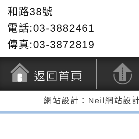
「HELLO新鮮人」
年─青春專案」LED
為配合政府政策宣導
和路38號
養練習題」、「青少
字稿
者權益暨落實保護青
檢送桃園市政府LED
電話:03-3882461
書會」、「親密關係
環境
字稿及LCD託播影片
有關桃園市政府家庭
傳真:03-3872819
坊」、「祖孫樂淘桃
服務資源資訊
檢送桃園市政府LED
徵件活動」海報
字稿及LCD託播影（
函轉有關身心障礙者
（CRPD）第三次國
檢送行政院新聞傳播處
返回首頁
返回頂端
約專要文件及附件英
月份公共服務政策溝
轉知教育部國民及學
網站設計：Neil網站設
訊
辦理「115年度促進
檢送桃園市政府LED
緒學習知能研習」
字稿及LCD託播影片
函轉有關本府新聞處檢