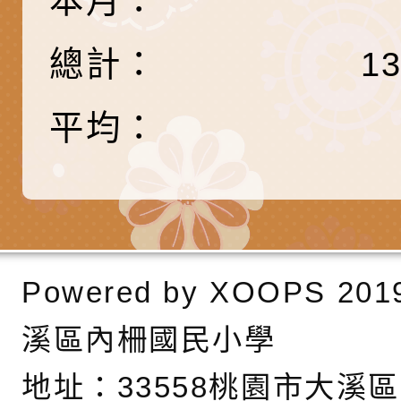
本月：
調整
剝削防制宣導影片
轉桃園市政府「202
「115年度祖孫樂淘
函轉本府新聞處檢送1
總計：
1
（防空）演習－行動
節慶祝活動」海報電
交通安全宣導標語播
檢送桃園市政府LED
演練」
道安宣導影像素材
字稿及LCD託播影片
檢送行政院新聞傳播處
平均：
月份公共服務政策溝
檢送本市馬祖新村眷
訊
區《植地有聲》主題
有關本市辦理115年
專注力研習營 「正
檢送桃園市政府LED
緒學習與生命教育(
字稿及LCD託播影片
函轉「2026台東博
Powered by
XOOPS
201
梯次)」
海報電子檔及活動介
檢送桃園市政府家庭
溪區內柵國民小學
「小桃家7月課程資
有關本局115年「暑
地址：
33558桃園市大溪