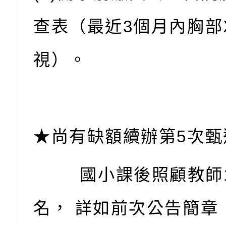
子的人際必修課」、
實體座談會」海報
函轉臺北市勞動力重
查表（最近3個月內胸部
代的親職教養」海報
委託辦理「2026臺
檢送桃園市政府LED
摩據點視覺設計競賽
字稿
函轉教育部訂於115年
視）。
章
(星期六)下午2時至5
檢送本市115學年度
立臺灣科學教育館（
術才能音樂班鑑定二
函轉本府新聞處115
林區士商路189號）
章
安全宣導
檢送本府新聞處115
★尚有缺額續辦第5次甄
理「115年度515國
安全宣導
有關衛生福利部辦理「
國小課後照顧教師
導及系列座談活動」
逆境少年家庭支持服
轉知社團法人中華民
員專業輔導及效能精
礙聯盟辦理「2026
台灣遊戲治療學會將於
名， 詳如前次公告簡章