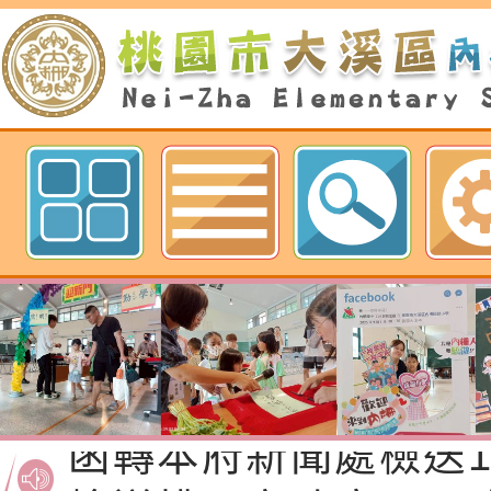
歡迎參觀：桃園市內柵國民小學網
函轉桃園市政府「20
性(防空)演習執行計
檢送桃園市政府家庭
轉桃園市政府「202
「115年度祖孫樂淘
函轉本府新聞處檢送1