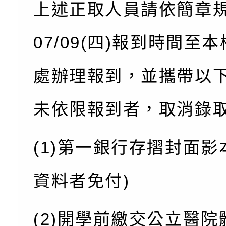
充實方案：「怪創劇
關事項
檢送行政院新聞傳播處
上述正取人員請依簡章
角色驅動的聲音與故
月份公共服務政策溝
台北松山文創園區5
07/09(四)報到時間至
訊
「櫻桃小丸子原作40
檢送桃園市政府LED
處辦理報到，並攜帶以
展」
字稿及LCD託播影（
轉知國立臺灣師範大
「115學年度身心障
檢送桃園市政府LED
未依限報到者，取消錄
知能研習」
字稿
函轉國立臺灣師範大
(1)第一銀行存摺封面影
「115學年度身心障
有關桃園市八德區大
知能研習」
學辦理「音樂班第27
檢送桃園市政府家庭
資料者免付)
樂會-憶起玩樂」
「小桃家5月課程資
檢送「小桃家幸福+ Po
(2)開學前繳交公立醫院