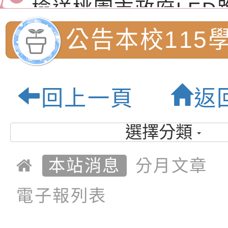
（防空）演習－行動
節慶祝活動」海報電
交通安全宣導標語播
檢送桃園市政府LED
演練」
道安宣導影像素材
字稿及LCD託播影片
檢送行政院新聞傳播處
公告本校115
月份公共服務政策溝
檢送本市馬祖新村眷
4次課後照顧
訊
區《植地有聲》主題
有關本市辦理115年
回上一頁
返
專注力研習營 「正
檢送桃園市政府LED
名單:桃園市內
緒學習與生命教育(
字稿及LCD託播影片
函轉「2026台東博
選擇分類
小學-優質教育
梯次)」
海報電子檔及活動介
檢送桃園市政府家庭
本站消息
分月文章
「小桃家7月課程資
有關本局115年「暑
電子報列表
「HELLO新鮮人」
年─青春專案」LED
為配合政府政策宣導