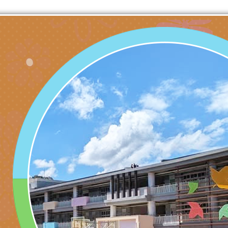
藝術才能國樂班鑑定
「2026全國特殊教
函轉內政部檢送修正之
長說明會
學術研討會」暨徵稿
反詐宣導影片連結一
函轉內政部為強化社
詐知能及宣導檢察官
檢送本市馬祖新村眷
官制度中協助被害人
區「馬村設計實驗室
信誼基金會於3／14
製作相關宣導短片
味．茶味》特展海報
【父母也需要被照顧
有關本市學生輔導諮
育兒中找回內在安定
下簡稱輔諮中心)辦理
檢送「桃園市特殊教
心怡心理師主講】線
上半年高國中小學學
緒及行為問題支持資
檢送桃園市政府LCD
座
生諮詢服務
114學年度第2學期
（圖）片
檢送桃園市政府LED
務實施計畫」
字稿及LCD託播影（
轉知有關我國身心障