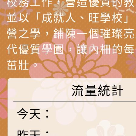
校務工作，營造優質的教
養練習題」、「青少
字稿
者權益暨落實保護青
檢送桃園市政府LED
並以「成就人、旺學校」
書會」、「親密關係
環境
字稿及LCD託播影片
有關桃園市政府家庭
營之學，鋪陳一個璀璨亮
坊」、「祖孫樂淘桃
服務資源資訊
檢送桃園市政府LED
代優質學園，讓內柵的每
徵件活動」海報
字稿及LCD託播影（
函轉有關身心障礙者
（CRPD）第三次國
檢送行政院新聞傳播處
茁壯。
約專要文件及附件英
月份公共服務政策溝
轉知教育部國民及學
流量統計
訊
辦理「115年度促進
檢送桃園市政府LED
緒學習知能研習」
字稿及LCD託播影片
函轉有關本府新聞處檢
今天：
6月交通安全宣導標語
有關「115年各賣場
昨天：