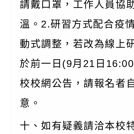
知能工作坊」
題交流工作坊」活動
業發展中心（國立羅
檢送桃園市政府LED
請戴口罩，工作人員協
學）辦理「115年度
字稿及LCD託播圖片
檢送桃園市政府LED
溫。
2.
研習方式配合疫
題融入教學－國民中
字稿及LCD託播影（
國家發展委員會檔案
動式調整，若改為線上
（教材）推薦實施計
理本(115)年「春遊
檢送桃園市政府家庭
動
「小桃家4月課程資
西門國小114學年度
於前一日
(9
月
21
日
16:0
姻怎麼翻譯－青少年
親職教育講座「如何
有關財團法人中華國
校校網公告，請報名者
工作坊」、「愛『原
情緒力？—用SEL玩
礙者生命教育推廣協
檢送行政院新聞傳播處
意。
親子共學同樂會」、
子溝通之秘訣」
「環保愛台灣」第五
月份公共服務政策溝
有關桃園市政府家庭
代愛在陪伴」、「親
礙者中小學生環保繪
訊
辦理115年原住民家
桃園市大溪區田心國
十、如有疑義請洽本校