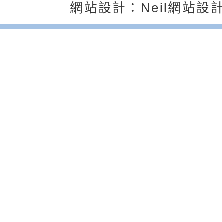
返回首頁
返回頂端
子的人際必修課」、
實體座談會」海報
函轉臺北市勞動力重
網站設計：Neil網站設
代的親職教養」海報
委託辦理「2026臺
檢送桃園市政府LED
摩據點視覺設計競賽
字稿
函轉教育部訂於115年
章
(星期六)下午2時至5
檢送本市115學年度
立臺灣科學教育館（
術才能音樂班鑑定二
函轉本府新聞處115
林區士商路189號）
章
安全宣導
檢送本府新聞處115
理「115年度515國
安全宣導
有關衛生福利部辦理「
導及系列座談活動」
逆境少年家庭支持服
轉知社團法人中華民
員專業輔導及效能精
礙聯盟辦理「2026
台灣遊戲治療學會將於