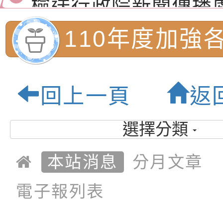
月份公共服務政策溝
檢送本市馬祖新村眷
110年度加強
訊
區《植地有聲》主題
有關本市辦理115年
專注力研習營 「正
檢送桃園市政府LED
員及家長特教
回上一頁
返
緒學習與生命教育(
字稿及LCD託播影片
函轉「2026台東博
習:桃園市內柵
梯次)」
海報電子檔及活動介
檢送桃園市政府家庭
選擇分類
「小桃家7月課程資
有關本局115年「暑
學-優質教育園
本站消息
分月文章
「HELLO新鮮人」
年─青春專案」LED
為配合政府政策宣導
電子報列表
養練習題」、「青少
字稿
者權益暨落實保護青
檢送桃園市政府LED
書會」、「親密關係
環境
字稿及LCD託播影片
有關桃園市政府家庭