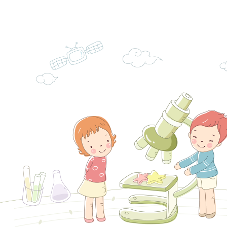
關懷計畫」說明1份
「115年度『視界同
「小桃家3月課程資
檢送本府新聞處115
庭支持與分享系列講
安全宣導標語播放表
檢送行政院新聞傳播處
場線上座談會」活動
宣導影像素材
月份公共服務政策溝
檢送桃園市立慈文國
其合輯一覽表1份（
「115學年度體育班
函轉有關司法院辦理
https://reurl.cc/gn
明會」
制度宣導活動
財團法人人本教育文
擬舉辦『教出會思考
桃園市八德區大成國
孩-2026森林小學巡
辦「桃園市115學年
有關本局製作本市「
向AI對親子關係的挑
藝術才能音樂班鑑定
站學生心理關懷平臺
桃園市平鎮區忠貞國
長說明會
辦「桃園市115學年
轉知國立高雄師範大