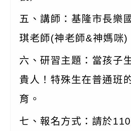
訊
「櫻桃小丸子原作40
檢送桃園市政府LED
五、講師：基隆市長樂
展」
字稿及LCD託播影（
轉知國立臺灣師範大
琪老師
(
神老師
&
神媽咪
)
「115學年度身心障
檢送桃園市政府LED
知能研習」
字稿
函轉國立臺灣師範大
六、研習主題：當孩子
「115學年度身心障
有關桃園市八德區大
貴人！特殊生在普通班
知能研習」
學辦理「音樂班第27
檢送桃園市政府家庭
育。
樂會-憶起玩樂」
「小桃家5月課程資
檢送「小桃家幸福+ Po
子的人際必修課」、
實體座談會」海報
函轉臺北市勞動力重
七、報名方式：請於
110