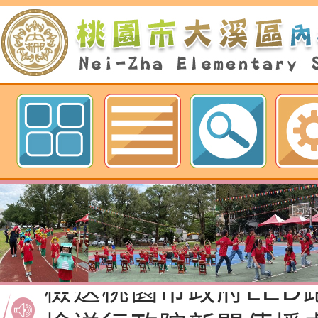
歡迎參觀：桃園市內柵國民小學網
檢送桃園市政府家庭
「115年度祖孫樂淘
函轉本府新聞處檢送1
節慶祝活動」海報電
交通安全宣導標語播
檢送桃園市政府LED
道安宣導影像素材
字稿及LCD託播影片
檢送行政院新聞傳播處