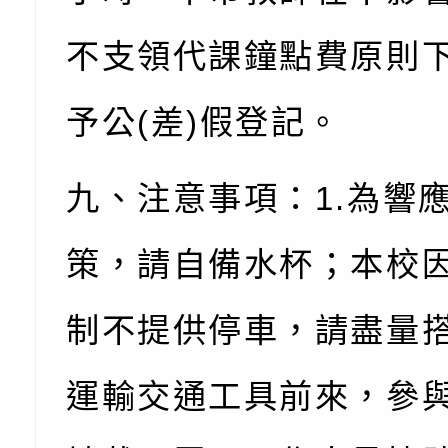
訓練
多元文化遊戲室之規
月份公共服務政策溝
桃園市龜山區大坑國
造」、「阿德勒心理
訊
理114學年度整合性
台灣遊戲治療學會115
不支領代課鐘點費原則
學諮商輔導的應用」
育講座「爸媽不暴走
日舉辦「空間的療癒
檢送衛生福利部「政
予公
(
差
)
假登記。
不只是遊戲 - 兒童
成長」
文化遊戲室之規畫與
材應注意之可及性格
有關本市桃園區中埔
九、注意事項：
1.
為響
門工作坊 （中部場）
「桃園市115年度兒
有關國立羅東高級中
情緒管理訓練-獨輪
「生命教育議題深化
檢送LED跑馬燈文字
策，請自備水杯；本校
施計畫」
議題論壇與生命塔羅)
託播影片
有關教育部特殊教育
制不提供停車，請盡量
團學前及國中小身障
有關國立臺中教育大
運輸交通工具前來，參
理「普特協作—課程
「115年適應運動經
轉知教育部國教署生