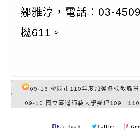
時光」海報
『原原』不絕－親子
理「桃園市115年度
轉知中華民國全國家
鄒雅淳，電話：
03-450
會」
職員及家長特教知能
會（以下簡稱全家協
轉知台中市身心障礙
115年國民小學學生
協會辦理「臺中市第
檢送國立臺南大學辦理
機
611
。
明會」
之光身心障礙繪畫徵
視覺障礙學生儀表及
「區域職業試探與體
展」活動
學研習」實施計畫(
心」、「自造教育及
轉知本市辦理「115
中心」及「國中小職
者保齡球賽」
檢送桃園市政府LED
09-13 桃園市110年度加強各校教職員
習營」等師生，參訪1
字稿及LCD託播影（
轉知衛生福利部社會
09-13 國立臺灣師範大學辦理109－110
「第56屆全國技能競
檢送該部國民健康署1
有關社團法人中華民
產期高風險孕產婦（
家長協會(以下稱該協
檢送桃園市政府家庭
Facebook
Twitter
Go