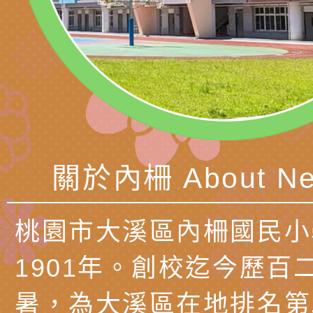
公約（CRPD）第三
函轉本府新聞處115
告條約專要文件及附
安全宣導標語播放表
檢送桃園市政府消防
告
宣導影像素材
宣導影片」宣導短片
轉知本市特殊教育學
載網址：
行為問題支持資源中
函轉農業部酪農產業
https://reurl.cc/a
「桃園市114學年度
乳相關宣導推廣圖卡
檢送桃園市政府LED
關於內柵 About Ne
估人員魏氏五版寒假
字稿及LCD託播影（
為提升兒少性剝削防
梯次含複訓暨魏氏五
益，本府家庭暴力暨
有關「桃園市 115 
桃園市大溪區內柵國民小
用分析培訓研習」之
治中心依常見案例製
中學藝術才能音樂班
檢送桃園市政府家庭
1901年。創校迄今歷百
調整
剝削防制宣導影片
會」
「115年度祖孫樂淘
函轉本府新聞處檢送1
暑，為大溪區在地排名第