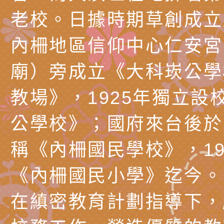
節慶祝活動」海報電
交通安全宣導標語播
檢送桃園市政府LED
老校。日據時期草創成立
道安宣導影像素材
字稿及LCD託播影片
檢送行政院新聞傳播處
內柵地區信仰中心仁安宮
月份公共服務政策溝
檢送本市馬祖新村眷
廟）旁成立《大科崁公學
訊
區《植地有聲》主題
有關本市辦理115年
教場》，1925年獨立設
專注力研習營 「正
檢送桃園市政府LED
公學校》；國府來台後於1
緒學習與生命教育(
字稿及LCD託播影片
函轉「2026台東博
稱《內柵國民學校》，19
梯次)」
海報電子檔及活動介
檢送桃園市政府家庭
《內柵國民小學》迄今。
「小桃家7月課程資
有關本局115年「暑
在縝密教育計劃指導下，
「HELLO新鮮人」
年─青春專案」LED
為配合政府政策宣導