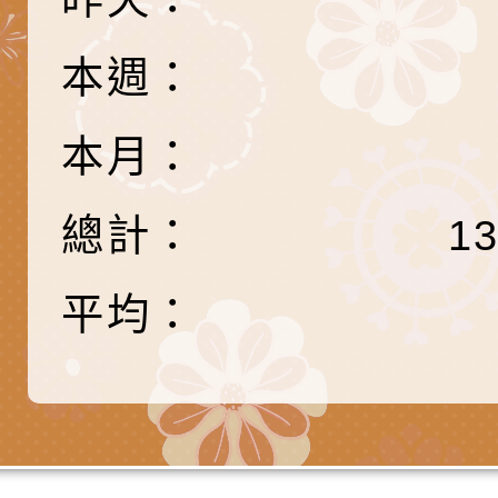
份及道安宣導影像素
設置防災(颱)專區」
信誼基金會於6／27
【打噴嚏、流鼻水、
檢送桃園市政府LED
本週：
0-8歲抗過敏照護指
字稿及LCD託播影片
檢送桃園市政府家庭
本月：
童過敏免疫專家 林
「小桃家6月課程資
檢送桃園市政府LED
總計：
1
講】親職講座
約幸福生活-婚前教育
字稿及LCD託播影（
轉知財團法人天主教
坊」、「幸福婚姻系
立蘆葦啟智中心辦理
有關桃園市桃園區西
平均：
座」、「2026開心F
而立》蘆葦三十．創
學辦理115年度區域
檢送桃園市政府LED
家庭好時光」海報
成果分享會
充實方案：「視」機
字稿及LCD託播影（
有關桃園市桃園區新
覺暫留創意應用與實
學辦理115年度區域
「學生申訴及再申訴