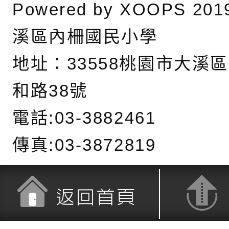
充實方案：「怪創劇
關事項
檢送行政院新聞傳播處
Powered by
XOOPS
201
角色驅動的聲音與故
月份公共服務政策溝
台北松山文創園區5
溪區內柵國民小學
訊
「櫻桃小丸子原作40
檢送桃園市政府LED
地址：
33558桃園市大溪
展」
字稿及LCD託播影（
轉知國立臺灣師範大
和路38號
「115學年度身心障
檢送桃園市政府LED
電話:03-3882461
知能研習」
字稿
函轉國立臺灣師範大
傳真:03-3872819
「115學年度身心障
有關桃園市八德區大
知能研習」
學辦理「音樂班第27
檢送桃園市政府家庭
樂會-憶起玩樂」
「小桃家5月課程資
檢送「小桃家幸福+ Po