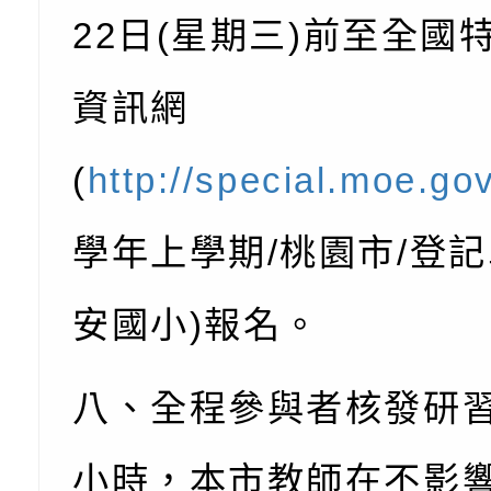
代的親職教養」海報
委託辦理「2026臺
檢送桃園市政府LED
22
日
(
星期三
)
前至全國
摩據點視覺設計競賽
字稿
函轉教育部訂於115年
章
(星期六)下午2時至5
檢送本市115學年度
資訊網
立臺灣科學教育館（
術才能音樂班鑑定二
函轉本府新聞處115
(
http://special.moe.go
林區士商路189號）
章
安全宣導
檢送本府新聞處115
學年上學期
/
桃園市
/
登記
理「115年度515國
安全宣導
有關衛生福利部辦理「
安國小
)
報名。
導及系列座談活動」
逆境少年家庭支持服
轉知社團法人中華民
員專業輔導及效能精
礙聯盟辦理「2026
台灣遊戲治療學會將於
八、全程參與者核發研
北、中、南共3場次
少意見交流大會」簡
月至8月舉辦「空間
檢送行政院新聞傳播處
小時，本市教師在不影