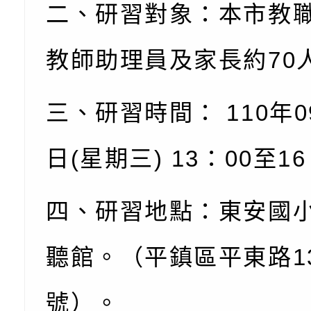
二、研習對象：本市教
0-8歲抗過敏照護指
字稿及LCD託播影片
檢送桃園市政府家庭
教師助理員及家長約
70
童過敏免疫專家 林
「小桃家6月課程資
檢送桃園市政府LED
講】親職講座
約幸福生活-婚前教育
字稿及LCD託播影（
轉知財團法人天主教
三、研習時間：
110
年
0
坊」、「幸福婚姻系
立蘆葦啟智中心辦理
有關桃園市桃園區西
日
(
星期三
) 13
：
00
至
16
座」、「2026開心F
而立》蘆葦三十．創
學辦理115年度區域
檢送桃園市政府LED
家庭好時光」海報
成果分享會
充實方案：「視」機
字稿及LCD託播影（
有關桃園市桃園區新
四、研習地點：東安國
覺暫留創意應用與實
學辦理115年度區域
「學生申訴及再申訴
聽館。（平鎮區平東路
1
充實方案：「怪創劇
關事項
檢送行政院新聞傳播處
號）。
角色驅動的聲音與故
月份公共服務政策溝
台北松山文創園區5