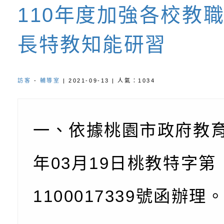
110年度加強各校教
坊」、「祖孫樂淘桃
服務資源資訊
檢送桃園市政府LED
長特教知能研習
徵件活動」海報
字稿及LCD託播影（
函轉有關身心障礙者
（CRPD）第三次國
檢送行政院新聞傳播處
訪客
-
輔導室
| 2021-09-13 | 人氣：1034
約專要文件及附件英
月份公共服務政策溝
轉知教育部國民及學
訊
辦理「115年度促進
檢送桃園市政府LED
一、依據桃園市政府教
緒學習知能研習」
字稿及LCD託播影片
函轉有關本府新聞處檢
年
03
月
19
日桃教特字第
6月交通安全宣導標語
有關「115年各賣場
份及道安宣導影像素
設置防災(颱)專區」
信誼基金會於6／27
1100017339
號函辦理
【打噴嚏、流鼻水、
檢送桃園市政府LED