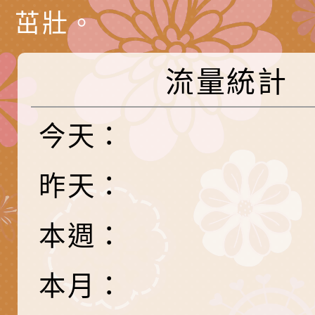
代愛在陪伴」、「親
礙者中小學生環保繪
訊
辦理115年原住民家
桃園市大溪區田心國
茁壯。
時光」海報
『原原』不絕－親子
理「桃園市115年度
轉知中華民國全國家
流量統計
會」
職員及家長特教知能
會（以下簡稱全家協
轉知台中市身心障礙
115年國民小學學生
協會辦理「臺中市第
檢送國立臺南大學辦理
今天：
明會」
之光身心障礙繪畫徵
視覺障礙學生儀表及
「區域職業試探與體
昨天：
展」活動
學研習」實施計畫(
心」、「自造教育及
轉知本市辦理「115
中心」及「國中小職
者保齡球賽」
檢送桃園市政府LED
本週：
習營」等師生，參訪1
字稿及LCD託播影（
轉知衛生福利部社會
本月：
「第56屆全國技能競
檢送該部國民健康署1
有關社團法人中華民