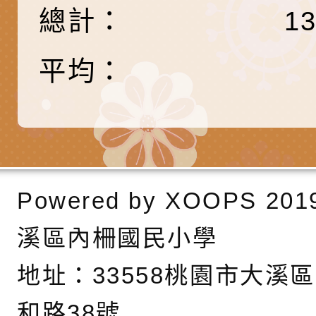
產期高風險孕產婦（
家長協會(以下稱該協
檢送桃園市政府家庭
總計：
1
關懷計畫」說明1份
「115年度『視界同
「小桃家3月課程資
檢送本府新聞處115
平均：
庭支持與分享系列講
安全宣導標語播放表
檢送行政院新聞傳播處
場線上座談會」活動
宣導影像素材
月份公共服務政策溝
檢送桃園市立慈文國
其合輯一覽表1份（
「115學年度體育班
函轉有關司法院辦理
https://reurl.cc/gn
明會」
制度宣導活動
財團法人人本教育文
Powered by
XOOPS
201
擬舉辦『教出會思考
桃園市八德區大成國
溪區內柵國民小學
孩-2026森林小學巡
辦「桃園市115學年
有關本局製作本市「
地址：
33558桃園市大溪
向AI對親子關係的挑
藝術才能音樂班鑑定
站學生心理關懷平臺
桃園市平鎮區忠貞國
和路38號