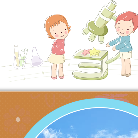
充實方案：「怪創劇
關事項
檢送行政院新聞傳播處
角色驅動的聲音與故
月份公共服務政策溝
台北松山文創園區5
訊
「櫻桃小丸子原作40
檢送桃園市政府LED
展」
字稿及LCD託播影（
轉知國立臺灣師範大
「115學年度身心障
檢送桃園市政府LED
知能研習」
字稿
函轉國立臺灣師範大
「115學年度身心障
有關桃園市八德區大
知能研習」
學辦理「音樂班第27
檢送桃園市政府家庭
樂會-憶起玩樂」
「小桃家5月課程資
檢送「小桃家幸福+ Po