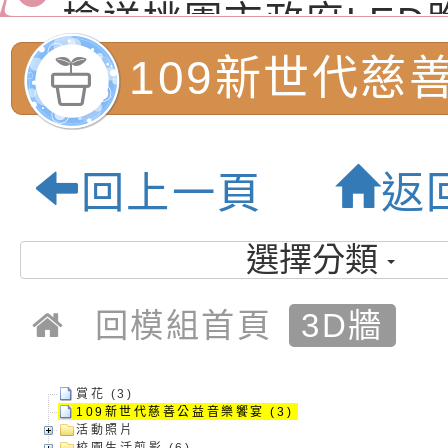
（防空）演習－行動
節慶祝活動」海報電
交通安全宣導標語播
檢送桃園市政府LED
演練」
道安宣導影像素材
字稿及LCD託播影片
檢送行政院新聞傳播處
109新世代慈
月份公共服務政策溝
檢送本市馬祖新村眷
樂饗宴:桃園市
訊
區《植地有聲》主題
有關本市辦理115年
回上一頁
返
專注力研習營 「正
檢送桃園市政府LED
民小學-優質教
緒學習與生命教育(
字稿及LCD託播影片
函轉「2026台東博
選擇分類
梯次)」
海報電子檔及活動介
檢送桃園市政府家庭
回模組首頁
3D牆
「小桃家7月課程資
有關本局115年「暑
「HELLO新鮮人」
年─青春專案」LED
為配合政府政策宣導
賞花 (3)
109新世代慈善公益音樂饗宴 (3)
活動照片