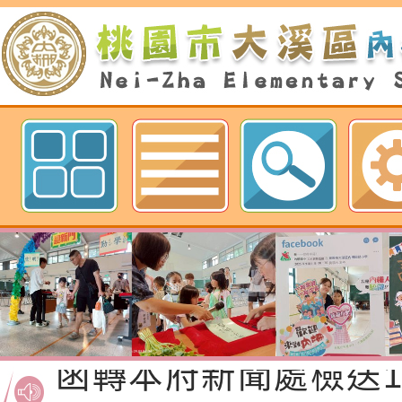
歡迎參觀：桃園市內柵國民小學網
函轉桃園市政府「20
性(防空)演習執行計
檢送桃園市政府家庭
轉桃園市政府「202
「115年度祖孫樂淘
函轉本府新聞處檢送1