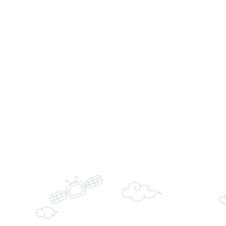
份及道安宣導影像素
設置防災(颱)專區」
信誼基金會於6／27
【打噴嚏、流鼻水、
檢送桃園市政府LED
0-8歲抗過敏照護指
字稿及LCD託播影片
檢送桃園市政府家庭
童過敏免疫專家 林
「小桃家6月課程資
檢送桃園市政府LED
講】親職講座
約幸福生活-婚前教育
字稿及LCD託播影（
轉知財團法人天主教
坊」、「幸福婚姻系
立蘆葦啟智中心辦理
有關桃園市桃園區西
按右下角箭頭可全螢幕播
座」、「2026開心F
而立》蘆葦三十．創
學辦理115年度區域
檢送桃園市政府LED
家庭好時光」海報
成果分享會
充實方案：「視」機
字稿及LCD託播影（
有關桃園市桃園區新
覺暫留創意應用與實
學辦理115年度區域
「學生申訴及再申訴