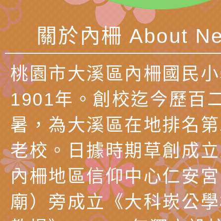
北、中、南共3場次
少意見交流大會」簡
月至8月舉辦「空間
檢送行政院新聞傳播處
訓練
多元文化遊戲室之規
月份公共服務政策溝
桃園市龜山區大坑國
關於內柵 About Ne
造」、「阿德勒心理
訊
理114學年度整合性
台灣遊戲治療學會115
桃園市大溪區內柵國民小
學諮商輔導的應用」
育講座「爸媽不暴走
日舉辦「空間的療癒
檢送衛生福利部「政
1901年。創校迄今歷百
不只是遊戲 - 兒童
成長」
文化遊戲室之規畫與
材應注意之可及性格
有關本市桃園區中埔
暑，為大溪區在地排名第
門工作坊 （中部場）
「桃園市115年度兒
有關國立羅東高級中
老校。日據時期草創成立
情緒管理訓練-獨輪
「生命教育議題深化
檢送LED跑馬燈文字
內柵地區信仰中心仁安宮
施計畫」
議題論壇與生命塔羅)
託播影片
有關教育部特殊教育
廟）旁成立《大科崁公學
團學前及國中小身障
有關國立臺中教育大