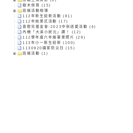
養練習題」、「青少
字稿
者權益暨落實保護青
檢送桃園市政府LED
校園生活剪影 (6)
樹木保育 (15)
班級活動相簿
書會」、「親密關係
環境
字稿及LCD託播影片
有關桃園市政府家庭
112年新生迎新活動 (81)
112年始業式活動 (17)
喜憨兒基金會-2023中秋送愛活動 (4)
坊」、「祖孫樂淘桃
服務資源資訊
檢送桃園市政府LED
內柵「大溪小狀元」讚！ (12)
112學年度六年級畢業照片 (29)
113年小一新生迎新 (100)
徵件活動」海報
字稿及LCD託播影（
函轉有關身心障礙者
1130920國家防災日 (15)
班級活動 (1)
（CRPD）第三次國
檢送行政院新聞傳播處
約專要文件及附件英
月份公共服務政策溝
轉知教育部國民及學
訊
辦理「115年度促進
檢送桃園市政府LED
緒學習知能研習」
字稿及LCD託播影片
函轉有關本府新聞處檢
6月交通安全宣導標語
有關「115年各賣場