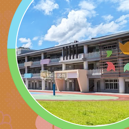
子的人際必修課」、
實體座談會」海報
函轉臺北市勞動力重
代的親職教養」海報
委託辦理「2026臺
檢送桃園市政府LED
摩據點視覺設計競賽
字稿
函轉教育部訂於115年
章
(星期六)下午2時至5
檢送本市115學年度
立臺灣科學教育館（
術才能音樂班鑑定二
函轉本府新聞處115
林區士商路189號）
章
安全宣導
檢送本府新聞處115
理「115年度515國
安全宣導
有關衛生福利部辦理「
導及系列座談活動」
逆境少年家庭支持服
轉知社團法人中華民
員專業輔導及效能精
礙聯盟辦理「2026
台灣遊戲治療學會將於