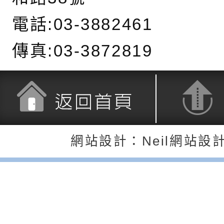
長說明會
辦「桃園市115學年
轉知國立高雄師範大
電話:03-3882461
藝術才能國樂班鑑定
「2026全國特殊教
函轉內政部檢送修正之
傳真:03-3872819
長說明會
學術研討會」暨徵稿
反詐宣導影片連結一
函轉內政部為強化社
詐知能及宣導檢察官
檢送本市馬祖新村眷
官制度中協助被害人
區「馬村設計實驗室
信誼基金會於3／14
製作相關宣導短片
味．茶味》特展海報
【父母也需要被照顧
有關本市學生輔導諮
返回首頁
返回頂端
網站設計：Neil網站設
育兒中找回內在安定
下簡稱輔諮中心)辦理
檢送「桃園市特殊教
心怡心理師主講】線
上半年高國中小學學
緒及行為問題支持資
檢送桃園市政府LCD
座
生諮詢服務
114學年度第2學期
（圖）片
檢送桃園市政府LED