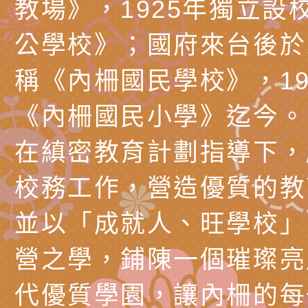
教場》，1925年獨立設
理「普特協作—課程
「115年適應運動經
轉知教育部國教署生
公學校》；國府來台後於1
知能工作坊」
題交流工作坊」活動
業發展中心（國立羅
檢送桃園市政府LED
稱《內柵國民學校》，19
學）辦理「115年度
字稿及LCD託播圖片
檢送桃園市政府LED
題融入教學－國民中
字稿及LCD託播影（
國家發展委員會檔案
《內柵國民小學》迄今。
（教材）推薦實施計
理本(115)年「春遊
檢送桃園市政府家庭
在縝密教育計劃指導下，
動
「小桃家4月課程資
西門國小114學年度
校務工作，營造優質的教
姻怎麼翻譯－青少年
親職教育講座「如何
有關財團法人中華國
並以「成就人、旺學校」
工作坊」、「愛『原
情緒力？—用SEL玩
礙者生命教育推廣協
檢送行政院新聞傳播處
營之學，鋪陳一個璀璨亮
親子共學同樂會」、
子溝通之秘訣」
「環保愛台灣」第五
月份公共服務政策溝
有關桃園市政府家庭
代優質學園，讓內柵的每